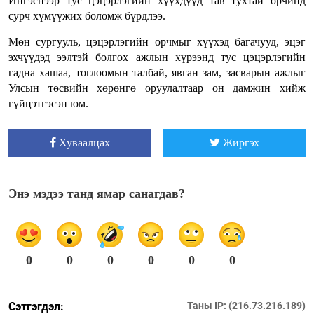
Ингэснээр тус цэцэрлэгийн хүүхдүүд тав тухтай орчинд
сурч хүмүүжих боломж бүрдлээ.
Мөн сургууль, цэцэрлэгийн орчмыг хүүхэд багачууд, эцэг
эхчүүдэд ээлтэй болгох ажлын хүрээнд тус цэцэрлэгийн
гадна хашаа, тоглоомын талбай, явган зам, засварын ажлыг
Улсын төсвийн хөрөнгө оруулалтаар он дамжин хийж
гүйцэтгэсэн юм.
Хуваалцах
Жиргэх
Энэ мэдээ танд ямар санагдав?
0
0
0
0
0
0
Сэтгэгдэл:
Таны IP: (216.73.216.189)