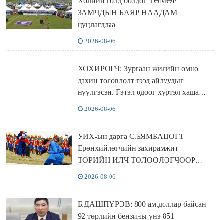
Хөлийн голд болдог ТӨМӨР
ЗАМЧДЫН БАЯР НААДАМ
цуцлагдлаа
2026-08-06
ХОХИРОГЧ: Зургаан жилийн өмнө
дахин төлөвлөлт гээд айлуудыг
нүүлгэсэн. Гэтэл одоог хүртэл хашаа
байшин ч байхгүй, орон сууц ч
2026-08-06
байхгүй хаана амьдрахаа мэдэхгүй явж
байна
УИХ-ын дарга С.БЯМБАЦОГТ
Ерөнхийлөгчийн захирамжит
ТӨРИЙН ИЛЧ ТӨЛӨӨЛӨГЧӨӨР
Сутай хайрханы тахилгад оролцжээ
2026-08-06
Б.ДАШПҮРЭВ: 800 ам.доллар байсан
92 төрлийн бензины үнэ 851