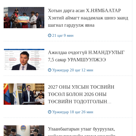
Хотын дарга асан Х.НЯМБААТАР
Хэнтий аймагт наадамлаж шинэ заанд
шагнал гардуулж явна
21 цаг 9 мин
Ажилдаа очдоггүй Н.МАНДУУЛЫГ
7,5 саяар УРАМШУУЛЖЭЭ
Уржигдар 20 цаг 12 мин
2027 ОНЫ УЛСЫН ТӨСВИЙН
ТӨСӨЛ БОЛОН 2026 ОНЫ
ТӨСВИЙН ТОДОТГОЛЫН
ТӨСЛИЙН ОЛОН НИЙТИЙН
Уржигдар 18 цаг 26 мин
ХЭЛЭЛЦҮҮЛЭГ БОЛЛОО
Улаанбаатарын утааг бууруулах,