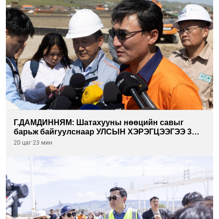
Г.ДАМДИННЯМ: Шатахууны нөөцийн савыг
барьж байгуулснаар УЛСЫН ХЭРЭГЦЭЭГЭЭ 3
САРААР НӨӨЦЛӨДӨГ болно
20 цаг 23 мин