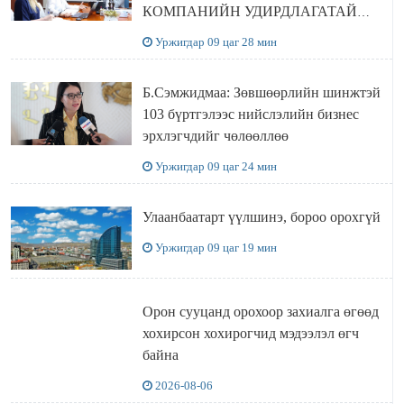
КОМПАНИЙН УДИРДЛАГАТАЙ
УУЛЗЛАА
Уржигдар 09 цаг 28 мин
Б.Сэмжидмаа: Зөвшөөрлийн шинжтэй
103 бүртгэлээс нийслэлийн бизнес
эрхлэгчдийг чөлөөллөө
Уржигдар 09 цаг 24 мин
Улаанбаатарт үүлшинэ, бороо орохгүй
Уржигдар 09 цаг 19 мин
Орон сууцанд орохоор захиалга өгөөд
хохирсон хохирогчид мэдээлэл өгч
байна
2026-08-06