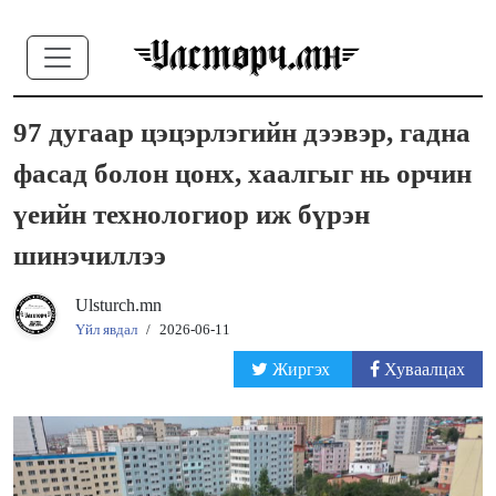
97 дугаар цэцэрлэгийн дээвэр, гадна
фасад болон цонх, хаалгыг нь орчин
үеийн технологиор иж бүрэн
шинэчиллээ
Ulsturch.mn
Үйл явдал
/
2026-06-11
Жиргэх
Хуваалцах