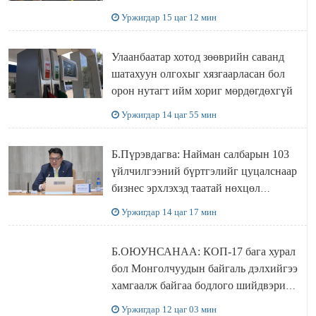
захирал дахин худалдаж авахаар
Уржигдар 15 цаг 12 мин
болжээ
Улаанбаатар хотод зөөврийн саванд
шатахуун олгохыг хязгаарласан бол
орон нутагт ийм хориг мөрдөгдөхгүй
Уржигдар 14 цаг 55 мин
Б.Пүрэвдагва: Найман салбарын 103
үйлчилгээний бүртгэлийг цуцалснаар
бизнес эрхлэхэд таатай нөхцөл
бүрдэнэ
Уржигдар 14 цаг 17 мин
Б.ОЮУНСАНАА: КОП-17 бага хурал
бол Монголчуудын байгаль дэлхийгээ
хамгаалж байгаа бодлого шийдвэрийг
ДЭЛХИЙД СУРТАЛЧИЛАХ гол
Уржигдар 12 цаг 03 мин