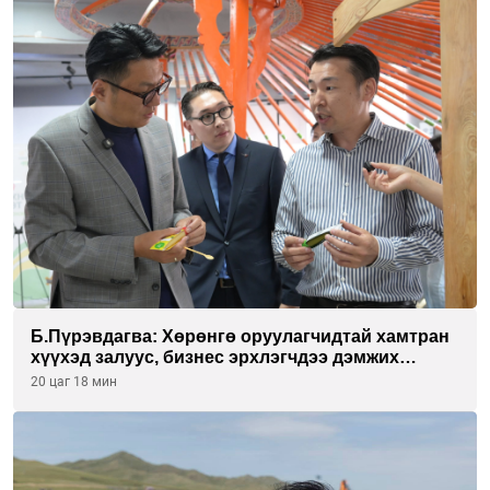
Б.Пүрэвдагва: Хөрөнгө оруулагчидтай хамтран
хүүхэд залуус, бизнес эрхлэгчдээ дэмжих
инкубатор төвүүдийг хотын захын
20 цаг 18 мин
хорооллуудад байгуулна