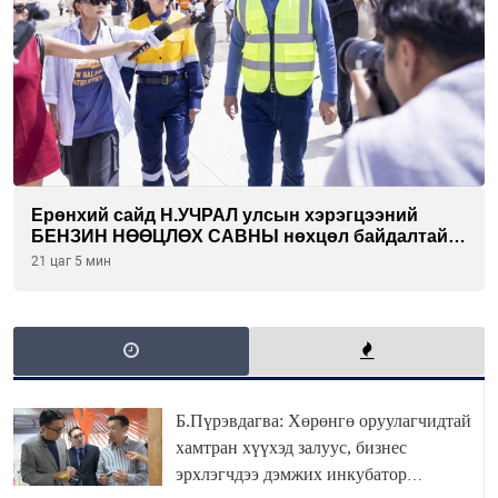
Ерөнхий сайд Н.УЧРАЛ улсын хэрэгцээний
БЕНЗИН НӨӨЦЛӨХ САВНЫ нөхцөл байдалтай
танилцлаа
21 цаг 5 мин
Б.Пүрэвдагва: Хөрөнгө оруулагчидтай
хамтран хүүхэд залуус, бизнес
эрхлэгчдээ дэмжих инкубатор