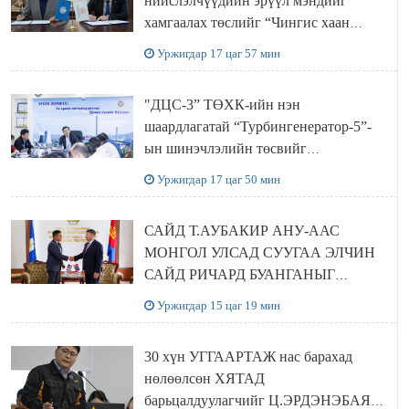
нийслэлчүүдийн эрүүл мэндийг
хамгаалах төслийг “Чингис хаан
баялгийн сан нэгдэл” ХХК-тай
Уржигдар 17 цаг 57 мин
хамтран хэрэгжүүлнэ
"ДЦС-3” ТӨХК-ийн нэн
шаардлагатай “Турбингенератор-5”-
ын шинэчлэлийн төсвийг
шийдвэрлэхээр болов
Уржигдар 17 цаг 50 мин
САЙД Т.АУБАКИР АНУ-ААС
МОНГОЛ УЛСАД СУУГАА ЭЛЧИН
САЙД РИЧАРД БУАНГАНЫГ
ХҮЛЭЭН АВЧ УУЛЗЛАА
Уржигдар 15 цаг 19 мин
30 хүн УГГААРТАЖ нас барахад
нөлөөлсөн ХЯТАД
барьцалдуулагчийг Ц.ЭРДЭНЭБАЯР