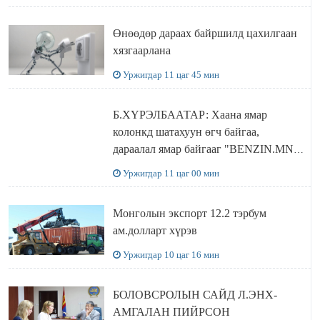
бодлого
Өнөөдөр дараах байршилд цахилгаан
хязгаарлана
Уржигдар 11 цаг 45 мин
Б.ХҮРЭЛБААТАР: Хаана ямар
колонкд шатахуун өгч байгаа,
дараалал ямар байгааг "BENZIN.MN”
сайтаас харах боломжтой
Уржигдар 11 цаг 00 мин
Монголын экспорт 12.2 тэрбум
ам.долларт хүрэв
Уржигдар 10 цаг 16 мин
БОЛОВСРОЛЫН САЙД Л.ЭНХ-
АМГАЛАН ПИЙРСОН