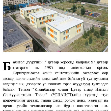
Б
аянгол дүүргийн 7 дугаар хороонд байрлах 97 дугаар
цэцэрлэг нь 1985 онд ашиглалтад орсон.
Баригдсанаасаа хойш сантехникийн засвараас өөр
засвар, шинэчлэлийн ажил хийгдэж байгаагүй тул дулааны
алдагдал их, дээврээс ус гоожих зэрэг асуудлууд тулгардаг
байсан. Тэгвэл “Улаанбаатар хотын Цэвэр агаар Нэмэлт
Санхүүжилтийн Төсөл” (УБЦАНСТ)-ийн хүрээнд тус
цэцэрлэгийн дээвэр, гадна фасад болон цонх, хаалгыг нь
орчин үеийн технологиор иж бүрэн шинэчилсэн юм.