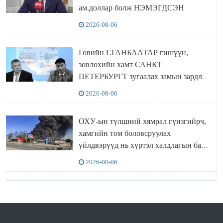
ам.доллар болж НЭМЭГДСЭН
2026-08-06
Говийн Г.ГАНБААТАР гишүүн,
зөвлөхийн хамт САНКТ
ПЕТЕРБУРГТ зугаалах замын зардлаа
“ИНҮТ” ТӨХХК даажээ
2026-08-06
ОХУ-ын түлшний хямрал гүнзгийрч,
хамгийн том боловсруулах
үйлдвэрүүд нь хүртэл халдлагын бай
болов
2026-08-06