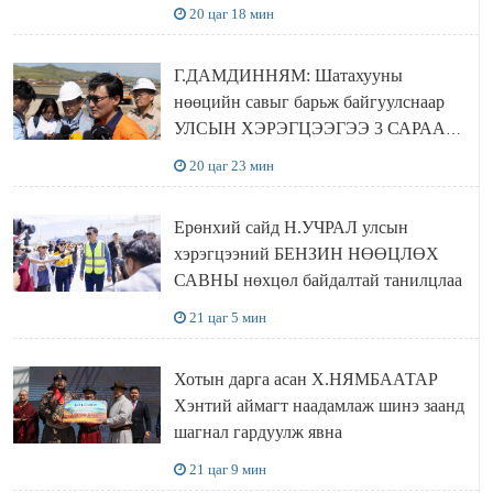
төвүүдийг хотын захын хорооллуудад
20 цаг 18 мин
байгуулна
Г.ДАМДИННЯМ: Шатахууны
нөөцийн савыг барьж байгуулснаар
УЛСЫН ХЭРЭГЦЭЭГЭЭ 3 САРААР
НӨӨЦЛӨДӨГ болно
20 цаг 23 мин
Ерөнхий сайд Н.УЧРАЛ улсын
хэрэгцээний БЕНЗИН НӨӨЦЛӨХ
САВНЫ нөхцөл байдалтай танилцлаа
21 цаг 5 мин
Хотын дарга асан Х.НЯМБААТАР
Хэнтий аймагт наадамлаж шинэ заанд
шагнал гардуулж явна
21 цаг 9 мин