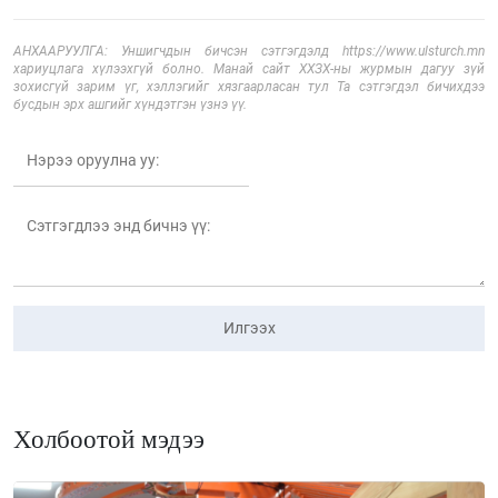
АНХААРУУЛГА: Уншигчдын бичсэн сэтгэгдэлд https://www.ulsturch.mn
хариуцлага хүлээхгүй болно. Манай сайт ХХЗХ-ны журмын дагуу зүй
зохисгүй зарим үг, хэллэгийг хязгаарласан тул Та сэтгэгдэл бичихдээ
бусдын эрх ашгийг хүндэтгэн үзнэ үү.
Илгээх
Холбоотой мэдээ