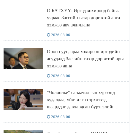
О.БАТХҮҮ: Иргэд хохироод байгаа
учраас Засгийн газар доривтой арга
хэмжээ авч ажиллана
2026-08-06
Орон сууцаараа хохирсон иргэдийн
асуудалд Засгийн газар дорвитой арга
хэмжээ авна
2026-08-06
"Чөлөөлье" санаачилгын хүрээнд
худалдаа, үйлчилгээ эрхлэхэд
шаарддаг давхардсан бүртгэлийг
хүчингүй болгох тогтоолын төслийг
2026-08-06
баталлаа