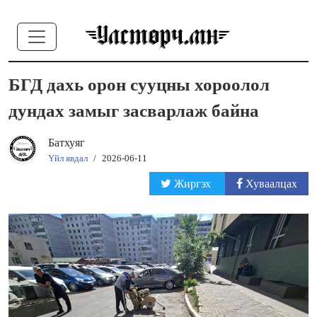
БГД дахь орон сууцны хороолол
дундах замыг засварлаж байна
Батхуяг
Үйл явдал
/
2026-06-11
Жиргэх
Хуваалцах