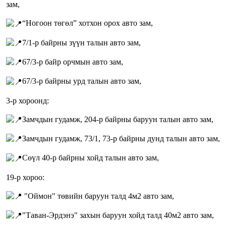
зам,
“Ногоон төгөл” хотхон орох авто зам,
7/1-р байрны зүүн талын авто зам,
67/3-р байр орчмын авто зам,
67/3-р байрны урд талын авто зам,
3-р хороонд:
Замчдын гудамж, 204-р байрны баруун талын авто зам,
Замчдын гудамж, 73/1, 73-р байрны дунд талын авто зам,
Сөүл 40-р байрны хойд талын авто зам,
19-р хороо:
"Оймон" төвийн баруун талд 4м2 авто зам,
"Таван-Эрдэнэ" захын баруун хойд талд 40м2 авто зам,