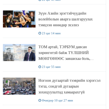
Зүүн Азийн эрэгтэйчүүдийн
волейболын аварга шалгаруулах
тэмцээн өнөөдөр эхэлнэ
23 цаг 14 мин
ТОМ артай, ТЭРБУМ давсан
хөрөнгөтэй байж ТҮЛШНИЙ
МӨНГӨНӨӨС завшихаа боль,
Ц.ЭРДЭНЭБАЯР захирал аа!!
23 цаг 55 мин
Ногоон дугаартай тээврийн хэрэгсэл
тэгш, сондгой дугаарын
зохицуулалтад хамаарахгүй
Өчигдөр 10 цаг 27 мин