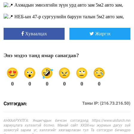
Ахмадын эмнэлгийн зүүн урд авто зам 5м2 авто зам,
НЕБ-ын 47-р сургуулийн баруун талын 5м2 авто зам,
Хуваалцах
Жиргэх
Энэ мэдээ танд ямар санагдав?
0
0
0
0
0
0
Сэтгэгдэл:
Таны IP: (216.73.216.50)
АНХААРУУЛГА: Уншигчдын бичсэн сэтгэгдэлд https://www.ulsturch.mn
хариуцлага хүлээхгүй болно. Манай сайт ХХЗХ-ны журмын дагуу зүй
зохисгүй зарим үг, хэллэгийг хязгаарласан тул Та сэтгэгдэл бичихдээ