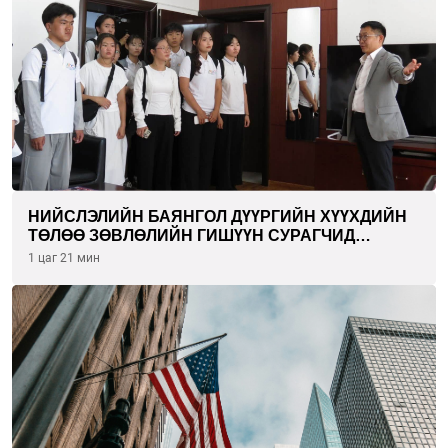
НИЙСЛЭЛИЙН БАЯНГОЛ ДҮҮРГИЙН ХҮҮХДИЙН
ТӨЛӨӨ ЗӨВЛӨЛИЙН ГИШҮҮН СУРАГЧИД
БОЛОВСРОЛЫН ЯАМАНД ЗОЧИЛЛОО
1 цаг 21 мин