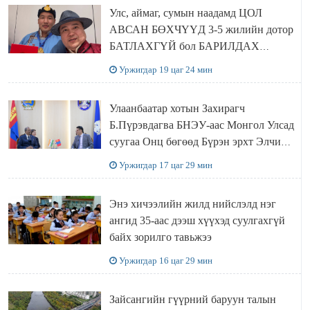
Улс, аймаг, сумын наадамд ЦОЛ
АВСАН БӨХЧҮҮД 3-5 жилийн дотор
БАТЛАХГҮЙ бол БАРИЛДАХ
ЭРХИЙГ нь хасаж, цолыг нь хураана
Уржигдар 19 цаг 24 мин
Улаанбаатар хотын Захирагч
Б.Пүрэвдагва БНЭУ-аас Монгол Улсад
суугаа Онц бөгөөд Бүрэн эрхт Элчин
сайд Атул Малхари Готсурветэй
Уржигдар 17 цаг 29 мин
уулзлаа
Энэ хичээлийн жилд нийслэлд нэг
ангид 35-аас дээш хүүхэд суулгахгүй
байх зорилго тавьжээ
Уржигдар 16 цаг 29 мин
Зайсангийн гүүрний баруун талын