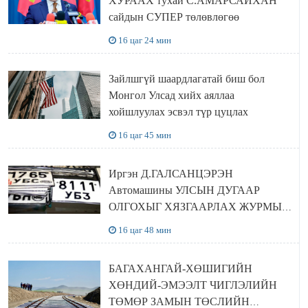
ХУРААХ тухай С.АМАРСАЙХАН
сайдын СУПЕР төлөвлөгөө
16 цаг 24 мин
Зайлшгүй шаардлагатай биш бол
Монгол Улсад хийх аяллаа
хойшлуулах эсвэл түр цуцлах
16 цаг 45 мин
Иргэн Д.ГАЛСАНЦЭРЭН
Автомашины УЛСЫН ДУГААР
ОЛГОХЫГ ХЯЗГААРЛАХ ЖУРМЫГ
ЦУЦЛУУЛАХ санал гаргажээ
16 цаг 48 мин
БАГАХАНГАЙ-ХӨШИГИЙН
ХӨНДИЙ-ЭМЭЭЛТ ЧИГЛЭЛИЙН
ТӨМӨР ЗАМЫН ТӨСЛИЙН