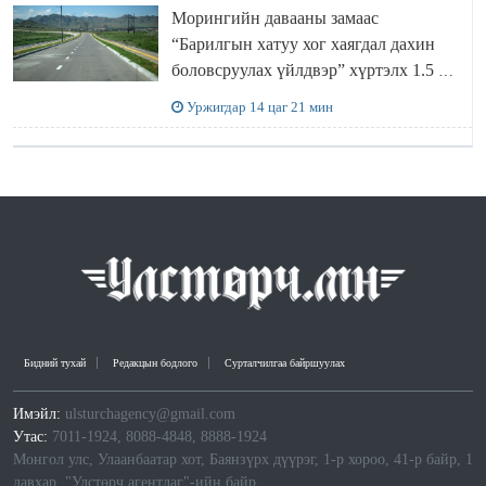
Морингийн давааны замаас
“Барилгын хатуу хог хаягдал дахин
боловсруулах үйлдвэр” хүртэлх 1.5 км
урт авто зам ашиглалтад орлоо
Уржигдар 14 цаг 21 мин
Бидний тухай
Редакцын бодлого
Сурталчилгаа байршуулах
Имэйл:
ulsturchagency@gmail.com
Утас:
7011-1924, 8088-4848, 8888-1924
Монгол улс, Улаанбаатар хот, Баянзүрх дүүрэг, 1-р хороо, 41-р байр, 1
давхар, "Улстөрч агентлаг"-ийн байр