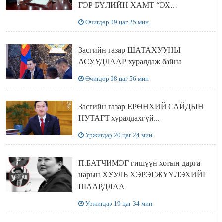
ГЭР БҮЛИЙН ХАМТ “ЭХ
ОРОНТОЙГОО ТАНИЛЦАХ”
Өчигдөр 09 цаг 25 мин
АЯЛАЛ ХИЙЖ БАЙНА
Засгийн газар ШАТАХУУНЫ
АСУУДЛААР хуралдаж байна
Өчигдөр 08 цаг 56 мин
Засгийн газар ЕРӨНХИЙ САЙДЫН
НУТАГТ хуралдахгүй...
Уржигдар 20 цаг 24 мин
П.БАТЧИМЭГ гишүүн хотын дарга
нарын ХУУЛЬ ХЭРЭГЖҮҮЛЭХИЙГ
ШААРДЛАА
Уржигдар 19 цаг 34 мин