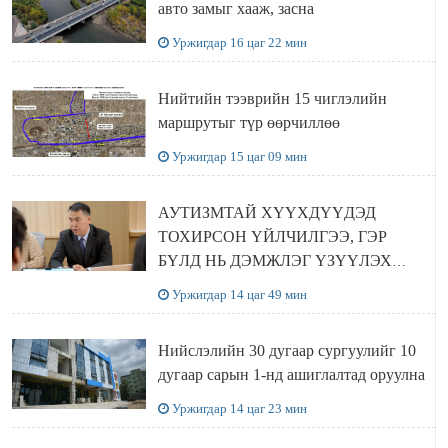
авто замыг хааж, засна
Уржигдар 16 цаг 22 мин
Нийтийн тээврийн 15 чиглэлийн
маршрутыг түр өөрчиллөө
Уржигдар 15 цаг 09 мин
АУТИЗМТАЙ ХҮҮХДҮҮДЭД
ТОХИРСОН ҮЙЛЧИЛГЭЭ, ГЭР
БҮЛД НЬ ДЭМЖЛЭГ ҮЗҮҮЛЭХ
ХӨТӨЛБӨР ШААРДЛАГАТАЙ
Уржигдар 14 цаг 49 мин
БАЙНА
Нийслэлийн 30 дугаар сургуулийг 10
дугаар сарын 1-нд ашиглалтад оруулна
Уржигдар 14 цаг 23 мин