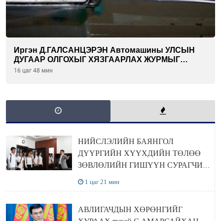
Иргэн Д.ГАЛСАНЦЭРЭН Автомашины УЛСЫН
ДУГААР ОЛГОХЫГ ХЯЗГААРЛАХ ЖУРМЫГ
ЦУЦЛУУЛАХ санал гаргажээ
16 цаг 48 мин
НИЙСЛЭЛИЙН БАЯНГОЛ
ДҮҮРГИЙН ХҮҮХДИЙН ТӨЛӨӨ
ЗӨВЛӨЛИЙН ГИШҮҮН СУРАГЧИД
БОЛОВСРОЛЫН ЯАМАНД
1 цаг 21 мин
ЗОЧИЛЛОО
АВЛИГАЧДЫН ХӨРӨНГИЙГ