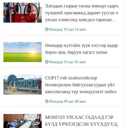
Хятадын газрын тосны импорт саарч,
түлшний хангамжид дарамт үүссэн ч
улсын хэмжээнд хомсдол гарахаас
сэргийлж чадлаа
Өчигдөр 10 цаг 14 мин
Өнөөдөр нутгийн зүүн хэсгээр аадар
бороо орж, баруун хагаст хална
Өчигдөр 10 цаг 02 мин
COP17-тэй холбоотойгоор
боловсролын байгууллагуудын үйл
ажиллагаанд түр зохицуулалт хийнэ
Өчигдөр 09 цаг 48 мин
МОНГОЛ УЛСААС ГАДААД ГЭР
БҮЛД ҮРЧЛЭГДСЭН ХҮҮХДҮҮД,