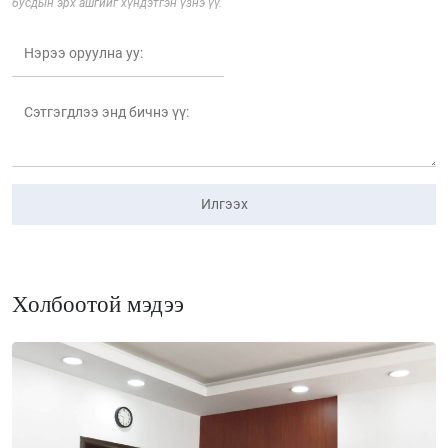
бусдын эрх ашгийг хүндэтгэн үзнэ үү.
Илгээх
Холбоотой мэдээ