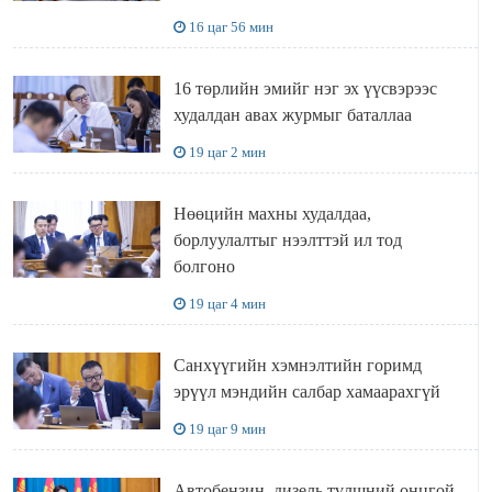
БҮТЭЭН БАЙГУУЛАЛТ
16 цаг 56 мин
ЭРЧИМЖИЖ БАЙНА
16 төрлийн эмийг нэг эх үүсвэрээс
худалдан авах журмыг баталлаа
19 цаг 2 мин
Нөөцийн махны худалдаа,
борлуулалтыг нээлттэй ил тод
болгоно
19 цаг 4 мин
Санхүүгийн хэмнэлтийн горимд
эрүүл мэндийн салбар хамаарахгүй
19 цаг 9 мин
Автобензин, дизель түлшний онцгой