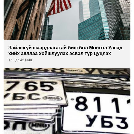
Зайлшгүй шаардлагатай биш бол Монгол Улсад
хийх аяллаа хойшлуулах эсвэл түр цуцлах
16 цаг 45 мин