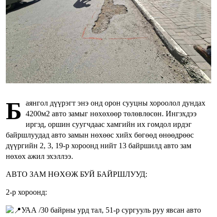
Б
аянгол дүүрэгт энэ онд орон сууцны хороолол дундах
4200м2 авто замыг нөхөхөөр төлөвлөсөн. Ингэхдээ
иргэд, оршин суугчдаас хамгийн их гомдол ирдэг
байршлуудад авто замын нөхөөс хийх бөгөөд өнөөдрөөс
дүүргийн 2, 3, 19-р хороонд нийт 13 байршилд авто зам
нөхөх ажил эхэллээ.
АВТО ЗАМ НӨХӨЖ БУЙ БАЙРШЛУУД:
2-р хороонд:
УАА /30 байрны урд тал, 51-р сургууль руу явсан авто