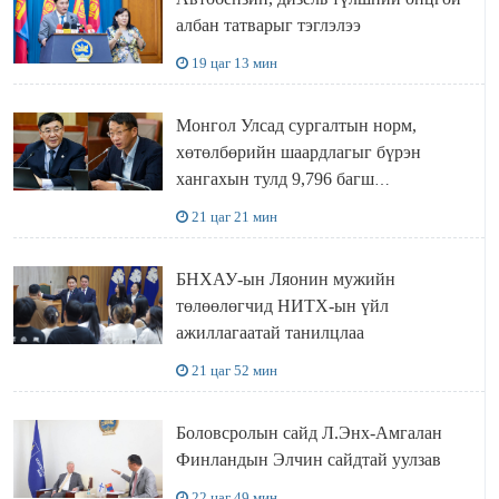
албан татварыг тэглэлээ
19 цаг 13 мин
Монгол Улсад сургалтын норм,
хөтөлбөрийн шаардлагыг бүрэн
хангахын тулд 9,796 багш
шаардлагатай
21 цаг 21 мин
БНХАУ-ын Ляонин мужийн
төлөөлөгчид НИТХ-ын үйл
ажиллагаатай танилцлаа
21 цаг 52 мин
Боловсролын сайд Л.Энх-Амгалан
Финландын Элчин сайдтай уулзав
22 цаг 49 мин