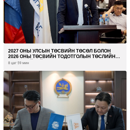
2027 ОНЫ УЛСЫН ТӨСВИЙН ТӨСӨЛ БОЛОН
2026 ОНЫ ТӨСВИЙН ТОДОТГОЛЫН ТӨСЛИЙН
ОЛОН НИЙТИЙН ХЭЛЭЛЦҮҮЛЭГ БОЛЛОО
8 цаг 59 мин