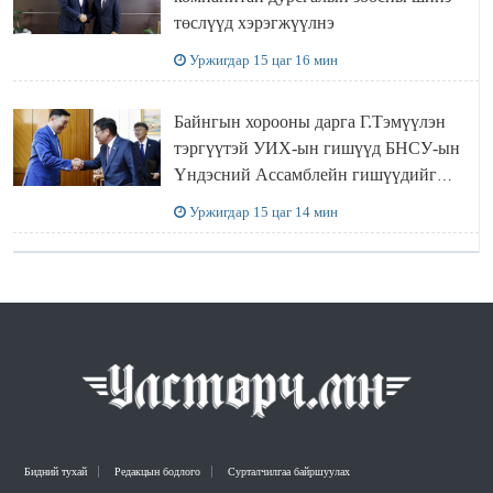
төслүүд хэрэгжүүлнэ
Уржигдар 15 цаг 16 мин
Байнгын хорооны дарга Г.Тэмүүлэн
тэргүүтэй УИХ-ын гишүүд БНСУ-ын
Үндэсний Ассамблейн гишүүдийг
хүлээн авч уулзав
Уржигдар 15 цаг 14 мин
Бидний тухай
Редакцын бодлого
Сурталчилгаа байршуулах