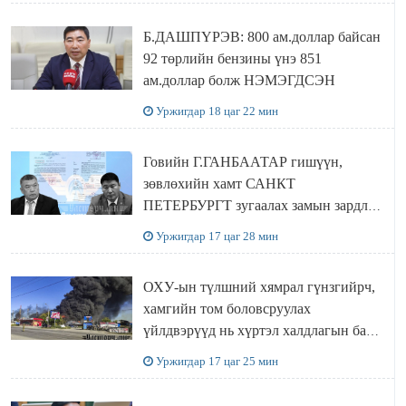
Б.ДАШПҮРЭВ: 800 ам.доллар байсан
92 төрлийн бензины үнэ 851
ам.доллар болж НЭМЭГДСЭН
Уржигдар 18 цаг 22 мин
Говийн Г.ГАНБААТАР гишүүн,
зөвлөхийн хамт САНКТ
ПЕТЕРБУРГТ зугаалах замын зардлаа
“ИНҮТ” ТӨХХК даажээ
Уржигдар 17 цаг 28 мин
ОХУ-ын түлшний хямрал гүнзгийрч,
хамгийн том боловсруулах
үйлдвэрүүд нь хүртэл халдлагын бай
болов
Уржигдар 17 цаг 25 мин