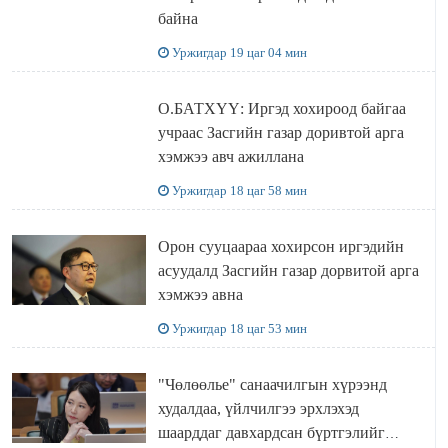
байна
Уржигдар 19 цаг 04 мин
О.БАТХҮҮ: Иргэд хохироод байгаа
учраас Засгийн газар доривтой арга
хэмжээ авч ажиллана
Уржигдар 18 цаг 58 мин
Орон сууцаараа хохирсон иргэдийн
асуудалд Засгийн газар дорвитой арга
хэмжээ авна
Уржигдар 18 цаг 53 мин
"Чөлөөлье" санаачилгын хүрээнд
худалдаа, үйлчилгээ эрхлэхэд
шаарддаг давхардсан бүртгэлийг