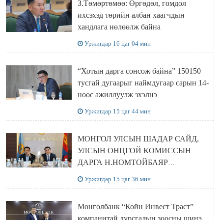
З.Төмөртөмөө: Өргөдөл, гомдол
ихсэхэд төрийн албан хаагчдын
хандлага нөлөөлж байна
Уржигдар 16 цаг 04 мин
“Хотын дарга сонсож байна” 150150
тусгай дугаарыг наймдугаар сарын 14-
нөөс ажиллуулж эхэлнэ
Уржигдар 15 цаг 44 мин
МОНГОЛ УЛСЫН ШАДАР САЙД,
УЛСЫН ОНЦГОЙ КОМИССЫН
ДАРГА Н.НОМТОЙБАЯР
ӨМНӨГОВЬ АЙМАГТ
Уржигдар 15 цаг 36 мин
АЖИЛЛАЛАА
Монголбанк “Койн Инвест Траст”
компанитай дурсгалын зоосны шинэ