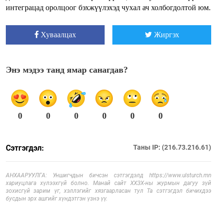
интеграцад оролцоог бэхжүүлэхэд чухал ач холбогдолтой юм.
Хуваалцах
Жиргэх
Энэ мэдээ танд ямар санагдав?
0
0
0
0
0
0
Сэтгэгдэл:
Таны IP: (216.73.216.61)
АНХААРУУЛГА: Уншигчдын бичсэн сэтгэгдэлд https://www.ulsturch.mn
хариуцлага хүлээхгүй болно. Манай сайт ХХЗХ-ны журмын дагуу зүй
зохисгүй зарим үг, хэллэгийг хязгаарласан тул Та сэтгэгдэл бичихдээ
бусдын эрх ашгийг хүндэтгэн үзнэ үү.