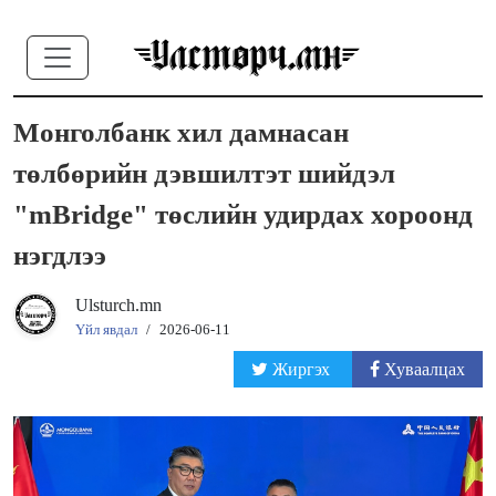
Монголбанк хил дамнасан
төлбөрийн дэвшилтэт шийдэл
"mBridge" төслийн удирдах хороонд
нэгдлээ
Ulsturch.mn
Үйл явдал
/
2026-06-11
Жиргэх
Хуваалцах