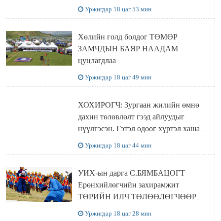
хүчингүй болгох тогтоолын төслийг
Уржигдар 18 цаг 53 мин
баталлаа
Хөлийн голд болдог ТӨМӨР
ЗАМЧДЫН БАЯР НААДАМ
цуцлагдлаа
Уржигдар 18 цаг 49 мин
ХОХИРОГЧ: Зургаан жилийн өмнө
дахин төлөвлөлт гээд айлуудыг
нүүлгэсэн. Гэтэл одоог хүртэл хашаа
байшин ч байхгүй, орон сууц ч
Уржигдар 18 цаг 44 мин
байхгүй хаана амьдрахаа мэдэхгүй явж
байна
УИХ-ын дарга С.БЯМБАЦОГТ
Ерөнхийлөгчийн захирамжит
ТӨРИЙН ИЛЧ ТӨЛӨӨЛӨГЧӨӨР
Сутай хайрханы тахилгад оролцжээ
Уржигдар 18 цаг 28 мин