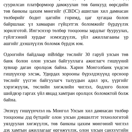
суурилсан платформоор дамжуулан төв банкууд өөрсдийн
төв банкны цахим мөнгийг (CBDC) ашиглан хил дамнасан
төлбөрийг бодит цагийн горимд, цаг хугацаа болон
байршлаас үл хамааран гүйцэтгэх боломжийг бүрдүүлэх
зорилготой. Ингэснээр төлбөр тооцооны зардлыг бууруулах,
гүйлгээний хурдыг нэмэгдүүлэх, үйл ажиллагааны үр
ашгийг дээшлүүлэх боломж бүрдэх юм.
Одоогийн байдлаар mBridge төслийг 30 гаруй улсын төв
банк болон олон улсын байгууллага ажиглагч гишүүний
хувиар даган оролцож байна. Харин Монголбанк үндсэн
гишүүнээр элсэж, Удирдах хорооны бүрэлдэхүүнд орсноор
төслийг үүсгэн байгуулагч талуудын адил эрх, үүргийг
хэрэгжүүлж, төслийн хөгжлийн чиглэл, бодлого болон
шийдвэр гаргах үйл явцад хамтран оролцох боломжтой болж
байна.
Энэхүү гишүүнчлэл нь Монгол Улсын хил дамнасан төлбөр
тооцооны дэд бүтцийг олон улсын дэвшилтэт технологитой
уялдуулан хөгжүүлэх, төв банкны цахим мөнгөний чиглэл
дэх хамтын ажиллагааг өргөжүүлэх, олон улсын санхүүгийн