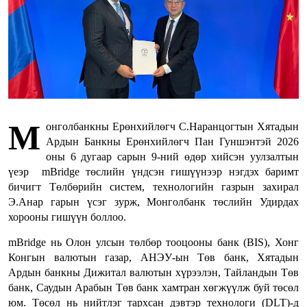
М
онголбанкны Ерөнхийлөгч С.Наранцогтын Хятадын
Ардын Банкны Ерөнхийлөгч Пан Гуншэнтэй 2026
оны 6 дугаар сарын 9-ний өдөр хийсэн уулзалтын
үеэр mBridge төслийн үндсэн гишүүнээр нэгдэх баримт
бичигт Төлбөрийн систем, технологийн газрын захирал
Э.Анар гарын үсэг зурж, Монголбанк төслийн Удирдах
хорооны гишүүн боллоо.
mBridge нь Олон улсын төлбөр тооцооны банк (BIS), Хонг
Конгын валютын газар, АНЭУ-ын Төв банк, Хятадын
Ардын банкны Дижитал валютын хүрээлэн, Тайландын Төв
банк, Саудын Арабын Төв банк хамтран хөгжүүлж буй төсөл
юм. Төсөл нь нийтлэг тархсан дэвтэр технологи (DLT)-д