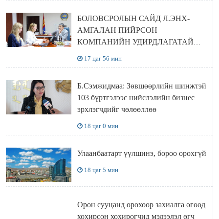
БОЛОВСРОЛЫН САЙД Л.ЭНХ-
АМГАЛАН ПИЙРСОН
КОМПАНИЙН УДИРДЛАГАТАЙ
УУЛЗЛАА
17 цаг 56 мин
Б.Сэмжидмаа: Зөвшөөрлийн шинжтэй
103 бүртгэлээс нийслэлийн бизнес
эрхлэгчдийг чөлөөллөө
18 цаг 0 мин
Улаанбаатарт үүлшинэ, бороо орохгүй
18 цаг 5 мин
Орон сууцанд орохоор захиалга өгөөд
хохирсон хохирогчид мэдээлэл өгч