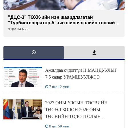
"ДЦС-3” ТӨХК-ийн нэн шаардлагатай
“Турбингенератор-5”-ын шинэчлэлийн төсвийг
шийдвэрлэхээр болов
9 цаг 34 мин
Ажилдаа очдоггүй Н.МАНДУУЛЫГ
7,5 саяар УРАМШУУЛЖЭЭ
7 цаг 12 мин
2027 ОНЫ УЛСЫН ТӨСВИЙН
ТӨСӨЛ БОЛОН 2026 ОНЫ
ТӨСВИЙН ТОДОТГОЛЫН
ТӨСЛИЙН ОЛОН НИЙТИЙН
8 цаг 59 мин