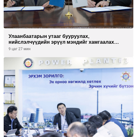
Улаанбаатарын утааг бууруулах,
нийслэлчүүдийн эрүүл мэндийг хамгаалах
төслийг “Чингис хаан баялгийн сан нэгдэл” ХХК-
9 цаг 27 мин
тай хамтран хэрэгжүүлнэ