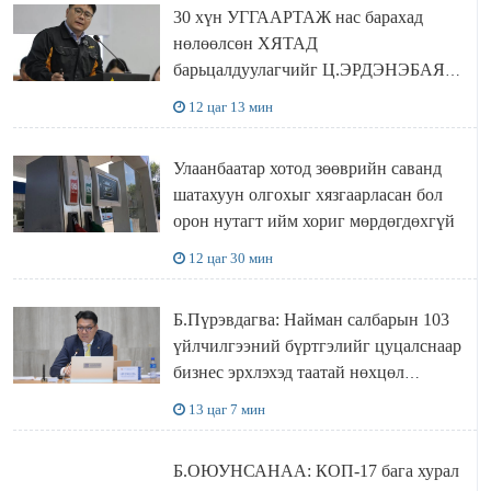
30 хүн УГГААРТАЖ нас барахад
нөлөөлсөн ХЯТАД
барьцалдуулагчийг Ц.ЭРДЭНЭБАЯР
захирал дахин худалдаж авахаар
12 цаг 13 мин
болжээ
Улаанбаатар хотод зөөврийн саванд
шатахуун олгохыг хязгаарласан бол
орон нутагт ийм хориг мөрдөгдөхгүй
12 цаг 30 мин
Б.Пүрэвдагва: Найман салбарын 103
үйлчилгээний бүртгэлийг цуцалснаар
бизнес эрхлэхэд таатай нөхцөл
бүрдэнэ
13 цаг 7 мин
Б.ОЮУНСАНАА: КОП-17 бага хурал