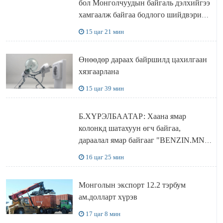
бол Монголчуудын байгаль дэлхийгээ
хамгаалж байгаа бодлого шийдвэрийг
ДЭЛХИЙД СУРТАЛЧИЛАХ гол
15 цаг 21 мин
бодлого
Өнөөдөр дараах байршилд цахилгаан
хязгаарлана
15 цаг 39 мин
Б.ХҮРЭЛБААТАР: Хаана ямар
колонкд шатахуун өгч байгаа,
дараалал ямар байгааг "BENZIN.MN”
сайтаас харах боломжтой
16 цаг 25 мин
Монголын экспорт 12.2 тэрбум
ам.долларт хүрэв
17 цаг 8 мин