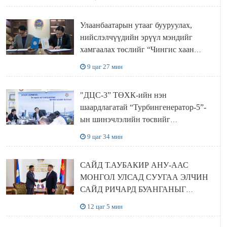
ХЭЛЭЛЦҮҮЛЭГ БОЛЛОО
Улаанбаатарын утааг бууруулах,
нийслэлчүүдийн эрүүл мэндийг
хамгаалах төслийг “Чингис хаан
баялгийн сан нэгдэл” ХХК-тай
9 цаг 27 мин
хамтран хэрэгжүүлнэ
"ДЦС-3” ТӨХК-ийн нэн
шаардлагатай “Турбингенератор-5”-
ын шинэчлэлийн төсвийг
шийдвэрлэхээр болов
9 цаг 34 мин
САЙД Т.АУБАКИР АНУ-ААС
МОНГОЛ УЛСАД СУУГАА ЭЛЧИН
САЙД РИЧАРД БУАНГАНЫГ
ХҮЛЭЭН АВЧ УУЛЗЛАА
12 цаг 5 мин