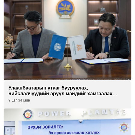
Улаанбаатарын утааг бууруулах,
нийслэлчүүдийн эрүүл мэндийг хамгаалах
төслийг “Чингис хаан баялгийн сан нэгдэл” ХХК-
9 цаг 34 мин
тай хамтран хэрэгжүүлнэ