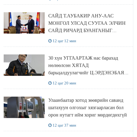
САЙД Т.АУБАКИР АНУ-ААС
МОНГОЛ УЛСАД СУУГАА ЭЛЧИН
САЙД РИЧАРД БУАНГАНЫГ
ХҮЛЭЭН АВЧ УУЛЗЛАА
12 цаг 12 мин
30 хүн УГГААРТАЖ нас барахад
нөлөөлсөн ХЯТАД
барьцалдуулагчийг Ц.ЭРДЭНЭБАЯР
захирал дахин худалдаж авахаар
12 цаг 20 мин
болжээ
Улаанбаатар хотод зөөврийн саванд
шатахуун олгохыг хязгаарласан бол
орон нутагт ийм хориг мөрдөгдөхгүй
12 цаг 37 мин