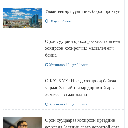
Улаанбаатарт үүлшинэ, бороо орохгүй
18 цаг 12 мин
Орон сууцанд орохоор захиалга өгөөд
хохирсон хохирогчид мэдээлэл өгч
байна
Уржигдар 19 цаг 04 мин
О.БАТХҮҮ: Иргэд хохироод байгаа
учраас Засгийн газар доривтой арга
хэмжээ авч ажиллана
Уржигдар 18 цаг 58 мин
Орон сууцаараа хохирсон иргэдийн
асуудалд Засгийн газар дорвитой арга