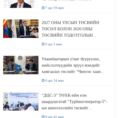
7 цаг 19 мин
2027 ОНЫ УЛСЫН ТӨСВИЙН
ТӨСӨЛ БОЛОН 2026 ОНЫ
ТӨСВИЙН ТОДОТГОЛЫН
ТӨСЛИЙН ОЛОН НИЙТИЙН
9 цаг 5 мин
ХЭЛЭЛЦҮҮЛЭГ БОЛЛОО
Улаанбаатарын утааг бууруулах,
нийслэлчүүдийн эрүүл мэндийг
хамгаалах төслийг “Чингис хаан
баялгийн сан нэгдэл” ХХК-тай
9 цаг 34 мин
хамтран хэрэгжүүлнэ
"ДЦС-3” ТӨХК-ийн нэн
шаардлагатай “Турбингенератор-5”-
ын шинэчлэлийн төсвийг
шийдвэрлэхээр болов
9 цаг 41 мин