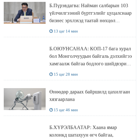
Б.Пүрэвдагва: Найман салбарын 103
үйлчилгээний бүртгэлийг цуцалснаар
бизнес эрхлэхэд таатай нөхцөл
бүрдэнэ
13 цаг 14 мин
Б.ОЮУНСАНАА: КОП-17 бага хурал
бол Монголчуудын байгаль дэлхийгээ
хамгаалж байгаа бодлого шийдвэрийг
ДЭЛХИЙД СУРТАЛЧИЛАХ гол
15 цаг 28 мин
бодлого
Өнөөдөр дараах байршилд цахилгаан
хязгаарлана
15 цаг 46 мин
Б.ХҮРЭЛБААТАР: Хаана ямар
колонкд шатахуун өгч байгаа,