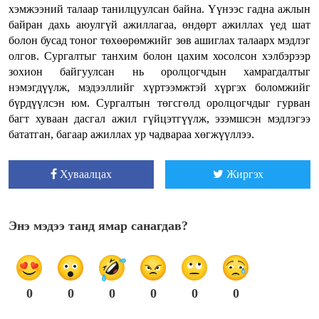
хэмжээний талаар танилцуулсан байна. Үүнээс гадна ажлын
байран дахь аюулгүй ажиллагаа, өндөрт ажиллах үед шат
болон бусад тоног төхөөрөмжийг зөв ашиглах талаарх мэдлэг
олгов. Сургалтыг танхим болон цахим хосолсон хэлбэрээр
зохион байгуулсан нь оролцогчдын хамрагдалтыг
нэмэгдүүлж, мэдээллийг хүртээмжтэй хүргэх боломжийг
бүрдүүлсэн юм. Сургалтын төгсгөлд оролцогчдыг гурван
багт хуваан дасгал ажил гүйцэтгүүлж, эзэмшсэн мэдлэгээ
бататган, багаар ажиллах ур чадвараа хөгжүүллээ.
Хуваалцах
Жиргэх
Энэ мэдээ танд ямар санагдав?
0
0
0
0
0
0