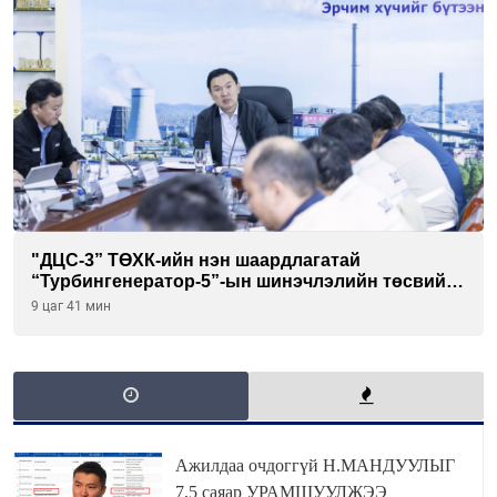
"ДЦС-3” ТӨХК-ийн нэн шаардлагатай
“Турбингенератор-5”-ын шинэчлэлийн төсвийг
шийдвэрлэхээр болов
9 цаг 41 мин
Ажилдаа очдоггүй Н.МАНДУУЛЫГ
7,5 саяар УРАМШУУЛЖЭЭ