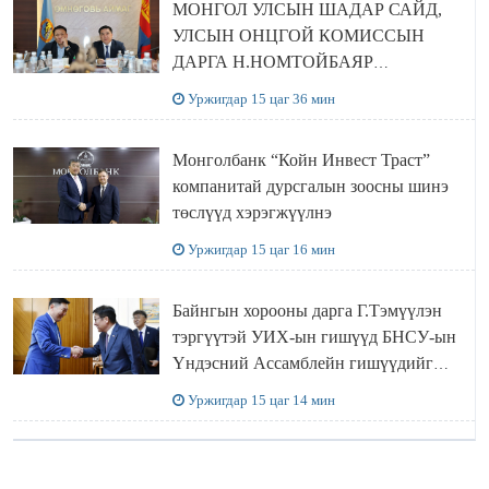
МОНГОЛ УЛСЫН ШАДАР САЙД,
УЛСЫН ОНЦГОЙ КОМИССЫН
ДАРГА Н.НОМТОЙБАЯР
ӨМНӨГОВЬ АЙМАГТ
Уржигдар 15 цаг 36 мин
АЖИЛЛАЛАА
Монголбанк “Койн Инвест Траст”
компанитай дурсгалын зоосны шинэ
төслүүд хэрэгжүүлнэ
Уржигдар 15 цаг 16 мин
Байнгын хорооны дарга Г.Тэмүүлэн
тэргүүтэй УИХ-ын гишүүд БНСУ-ын
Үндэсний Ассамблейн гишүүдийг
хүлээн авч уулзав
Уржигдар 15 цаг 14 мин