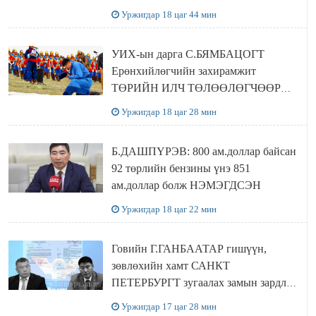
байшин ч байхгүй, орон сууц ч
Уржигдар 18 цаг 44 мин
байхгүй хаана амьдрахаа мэдэхгүй явж
байна
УИХ-ын дарга С.БЯМБАЦОГТ
Ерөнхийлөгчийн захирамжит
ТӨРИЙН ИЛЧ ТӨЛӨӨЛӨГЧӨӨР
Сутай хайрханы тахилгад оролцжээ
Уржигдар 18 цаг 28 мин
Б.ДАШПҮРЭВ: 800 ам.доллар байсан
92 төрлийн бензины үнэ 851
ам.доллар болж НЭМЭГДСЭН
Уржигдар 18 цаг 22 мин
Говийн Г.ГАНБААТАР гишүүн,
зөвлөхийн хамт САНКТ
ПЕТЕРБУРГТ зугаалах замын зардлаа
“ИНҮТ” ТӨХХК даажээ
Уржигдар 17 цаг 28 мин