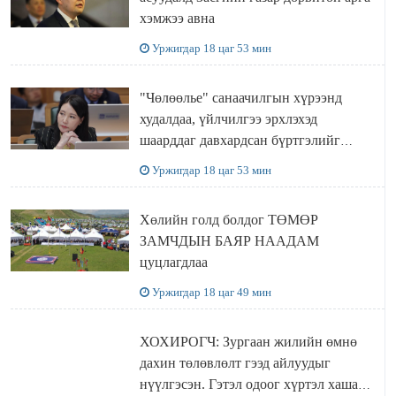
хэмжээ авна
Уржигдар 18 цаг 53 мин
"Чөлөөлье" санаачилгын хүрээнд
худалдаа, үйлчилгээ эрхлэхэд
шаарддаг давхардсан бүртгэлийг
хүчингүй болгох тогтоолын төслийг
Уржигдар 18 цаг 53 мин
баталлаа
Хөлийн голд болдог ТӨМӨР
ЗАМЧДЫН БАЯР НААДАМ
цуцлагдлаа
Уржигдар 18 цаг 49 мин
ХОХИРОГЧ: Зургаан жилийн өмнө
дахин төлөвлөлт гээд айлуудыг
нүүлгэсэн. Гэтэл одоог хүртэл хашаа