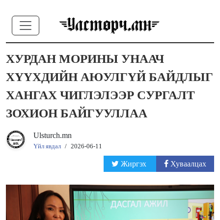
ХУРДАН МОРИНЫ УНААЧ
ХҮҮХДИЙН АЮУЛГҮЙ БАЙДЛЫГ
ХАНГАХ ЧИГЛЭЛЭЭР СУРГАЛТ
ЗОХИОН БАЙГУУЛЛАА
Ulsturch.mn
Үйл явдал
/
2026-06-11
Жиргэх
Хуваалцах