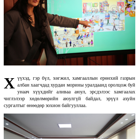
Х
үүхэд, гэр бүл, хөгжил, хамгааллын ерөнхий газрын
албан хаагчдад хурдан морины уралдаанд оролцож буй
унаач хүүхдийг аливаа аюул, эрсдэлээс хамгаалах
чиглэлээр хөдөлмөрийн аюулгүй байдал, эрүүл ахуйн
сургалтыг өнөөдөр зохион байгууллаа.