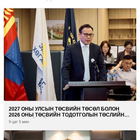
2027 ОНЫ УЛСЫН ТӨСВИЙН ТӨСӨЛ БОЛОН
2026 ОНЫ ТӨСВИЙН ТОДОТГОЛЫН ТӨСЛИЙН
ОЛОН НИЙТИЙН ХЭЛЭЛЦҮҮЛЭГ БОЛЛОО
9 цаг 5 мин