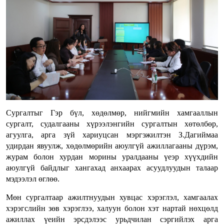
Сургалтыг Гэр бүл, хөдөлмөр, нийгмийн хамгааллын
сургалт, судалгааны хүрээлэнгийн сургалтын хөтөлбөр,
агуулга, арга зүй хариуцсан мэргэжилтэн З.Дагиймаа
удирдан явуулж, хөдөлмөрийн аюулгүй ажиллагааны дүрэм,
журам болон хурдан морины уралдааны үеэр хүүхдийн
аюулгүй байдлыг хангахад анхаарах асуудлуудын талаар
мэдээлэл өглөө.
Мөн сургалтаар ажилтнуудын хувцас хэрэглэл, хамгаалах
хэрэгслийн зөв хэрэглээ, халуун болон хэт нартай нөхцөлд
ажиллах үеийн эрсдэлээс урьдчилан сэргийлэх арга