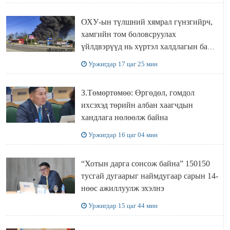
ОХУ-ын түлшний хямрал гүнзгийрч,
хамгийн том боловсруулах
үйлдвэрүүд нь хүртэл халдлагын бай
болов
Уржигдар 17 цаг 25 мин
З.Төмөртөмөө: Өргөдөл, гомдол
ихсэхэд төрийн албан хаагчдын
хандлага нөлөөлж байна
Уржигдар 16 цаг 04 мин
“Хотын дарга сонсож байна” 150150
тусгай дугаарыг наймдугаар сарын 14-
нөөс ажиллуулж эхэлнэ
Уржигдар 15 цаг 44 мин