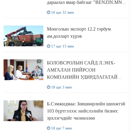
дараалал ямар байгааг "BENZIN.MN”
сайтаас харах боломжтой
16 цаг 32 мин
Монголын экспорт 12.2 тэрбум
ам.долларт хүрэв
17 цаг 15 мин
БОЛОВСРОЛЫН САЙД Л.ЭНХ-
АМГАЛАН ПИЙРСОН
КОМПАНИЙН УДИРДЛАГАТАЙ
УУЛЗЛАА
18 цаг 3 мин
Б.Сэмжидмаа: Зөвшөөрлийн шинжтэй
103 бүртгэлээс нийслэлийн бизнес
эрхлэгчдийг чөлөөллөө
18 цаг 7 мин