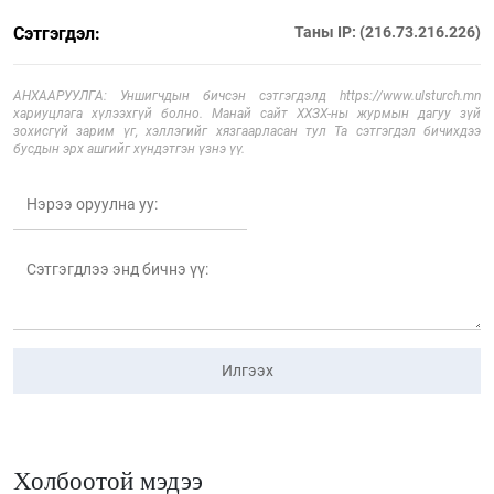
Сэтгэгдэл:
Таны IP: (216.73.216.226)
АНХААРУУЛГА: Уншигчдын бичсэн сэтгэгдэлд https://www.ulsturch.mn
хариуцлага хүлээхгүй болно. Манай сайт ХХЗХ-ны журмын дагуу зүй
зохисгүй зарим үг, хэллэгийг хязгаарласан тул Та сэтгэгдэл бичихдээ
бусдын эрх ашгийг хүндэтгэн үзнэ үү.
Илгээх
Холбоотой мэдээ