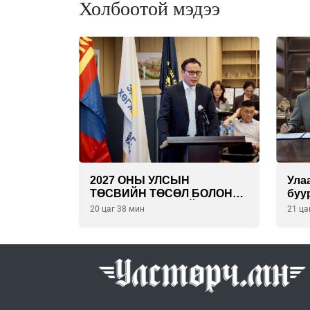
Холбоотой мэдээ
2027 ОНЫ УЛСЫН
Ула
ТӨСВИЙН ТӨСӨЛ БОЛОН
буу
2026 ОНЫ ТӨСВИЙН
эрү
20 цаг 38 мин
21 ца
ТОДОТГОЛЫН ТӨСЛИЙН
төс
ОЛОН НИЙТИЙН
бая
ХЭЛЭЛЦҮҮЛЭГ БОЛЛОО
тай