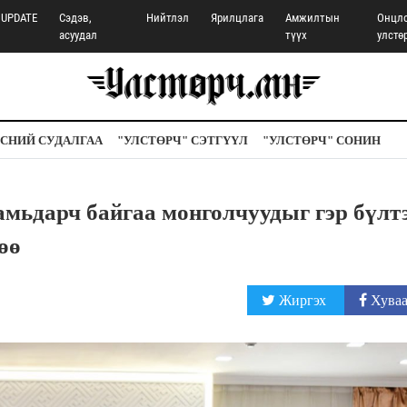
UPDATE
Сэдэв,
Нийтлэл
Ярилцлага
Амжилтын
Онцл
асуудал
түүх
улстө
СНИЙ СУДАЛГАА
"УЛСТӨРЧ" СЭТГҮҮЛ
"УЛСТӨРЧ" СОНИН
мьдарч байгаа монголчуудыг гэр бүлт
өө
Жиргэх
Хуваа