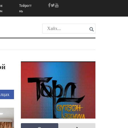
ох
Тойрогт
рч
нь
эй
лцах