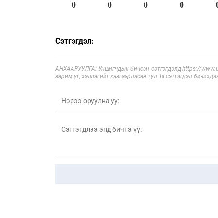
0
0
0
0
Сэтгэгдэл:
АНХААРУУЛГА: Уншигчдын бичсэн сэтгэгдэлд https://www.ul
зарим үг, хэллэгийг хязгаарласан тул Та сэтгэгдэл бичихдэ