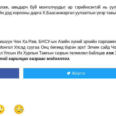
аж, амьдарч буй монголчуудыг ар гэрийнхэнтэй нь уул
йн дэд хорооны дарга Х.Баасанжаргал уулзалтын үеэр тавь
гишүүн
Чон Ха Рам,
БНСУ-ын Азийн хүний эрхийн парламе
онгол Улсад суугаа Онц бөгөөд бүрэн эрхт Элчин сайд
Ч
ол Улсын Их Хурлын Тамгын газрын төлөөлөл байлцав
гэж
тэй харилцах газраас мэдээллээ.
Жиргэх