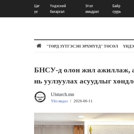
Цаг
Үндэсний
Эгэл
Байр
үе
бахархал
амьдрал
суурь
"ТӨРД ЗҮТГЭСЭН ЭРХМҮҮД" ТӨСӨЛ
ҮНДЭ
БНСУ-д олон жил ажиллаж, а
нь уулзуулах асуудлыг хөндл
Ulsturch.mn
Үйл явдал
/
2026-06-11