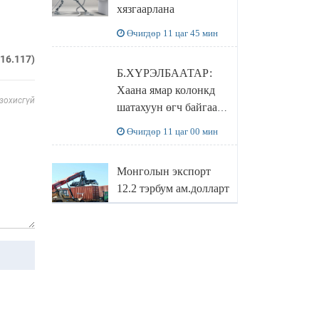
хязгаарлана
бодлого
Өчигдөр 11 цаг 45 мин
216.117)
Б.ХҮРЭЛБААТАР:
Хаана ямар колонкд
 зохисгүй
шатахуун өгч байгаа,
дараалал ямар байгааг
Өчигдөр 11 цаг 00 мин
"BENZIN.MN”
сайтаас харах
Монголын экспорт
боломжтой
12.2 тэрбум ам.долларт
хүрэв
Өчигдөр 10 цаг 16 мин
БОЛОВСРОЛЫН
САЙД Л.ЭНХ-
АМГАЛАН