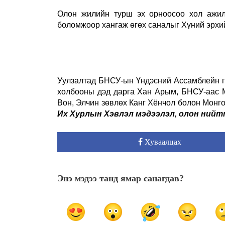
Олон жилийн турш эх орноосоо хол ажилл
боломжоор хангаж өгөх саналыг Хүний эрхи
Уулзалтад
БНСУ-ын Үндэсний Ассамблейн 
холбооны дэд дарга
Хан Арым,
БНСУ-аас М
Вон,
Элчин зөвлөх
Канг Хёнчол болон Монг
Их Хурлын Хэвлэл мэдээлэл, олон нийт
Хуваалцах
Энэ мэдээ танд ямар санагдав?