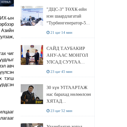
“Чингис хаан
"ДЦС-3” ТӨХК-ийн
баялгийн сан нэгдэл”
нэн шаардлагатай
ХХК-тай хамтран
УИХ-ын
“Турбингенератор-5”-
эрбээр
хэрэгжүүлнэ
ын шинэчлэлийн
 Азийн
21 цаг 14 мин
төсвийг
улзаж,
шийдвэрлэхээр болов
САЙД Т.АУБАКИР
ах чиг
АНУ-ААС МОНГОЛ
суудлыг
УЛСАД СУУГАА
лэл авч
ЭЛЧИН САЙД
23 цаг 45 мин
үүлсэн
РИЧАРД
х тэгш
БУАНГАНЫГ
бүрдсэн
30 хүн УГГААРТАЖ
ХҮЛЭЭН АВЧ
нас барахад нөлөөлсөн
УУЛЗЛАА
ХЯТАД
барьцалдуулагчийг
23 цаг 52 мин
илцааг
Ц.ЭРДЭНЭБАЯР
лагааг
захирал дахин
Улаанбаатар хотод