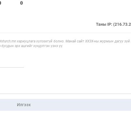
0
0
Таны IP: (216.73.
sturch.mn хариуцлага хүлээхгүй болно. Манай сайт ХХЗХ-ны журмын дагуу зүй
э бусдын эрх ашгийг хүндэтгэн үзнэ үү.
Илгээх