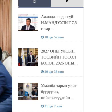
Ажилдаа очдоггүй
Н.МАНДУУЛЫГ 7,5
саяар
УРАМШУУЛЖЭЭ
18 цаг 52 мин
2027 ОНЫ УЛСЫН
ТӨСВИЙН ТӨСӨЛ
БОЛОН 2026 ОНЫ
ТӨСВИЙН
20 цаг 38 мин
ТОДОТГОЛЫН
ТӨСЛИЙН ОЛОН
Улаанбаатарын утааг
НИЙТИЙН
бууруулах,
ХЭЛЭЛЦҮҮЛЭГ
нийслэлчүүдийн
БОЛЛОО
эрүүл мэндийг
21 цаг 7 мин
хамгаалах төслийг