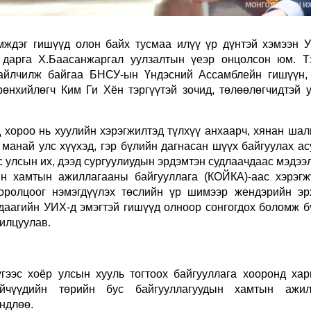
эмждэг гишүүд олон байх тусмаа илүү үр дүнтэй хэмээн 
 дарга Х.Баасанжаргал уулзалтын үеэр онцолсон юм. Т
 айлчилж байгаа БНСУ-ын Үндэсний Ассамблейн гишүүн,
нхийлөгч Ким Ги Хён тэргүүтэй зочид, төлөөлөгчидтэй у
хороо нь хуулийн хэрэгжилтэд түлхүү анхаарч, хянан шалг
 манай улс хүүхэд, гэр бүлийн дагнасан шүүх байгуулах а
с улсын их, дээд сургуулиудын эрдэмтэн судлаачдаас мэдээ
н хамтын ажиллагааны байгууллага (КОЙКА)
-аас хэрэгж
оролцоог нэмэгдүүлэх төслийн үр шимээр жендэрийн эр
 удаагийн УИХ-д эмэгтэй гишүүд олноор сонгогдох боломж 
нилцуулав.
гээс хоёр улсын хууль тогтоох байгууллага хооронд хар
эйчүүдийн төрийн бус байгууллагуудын хамтын ажил
өндлөө.