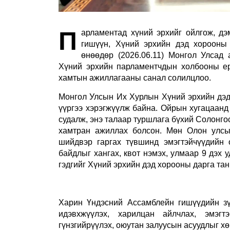
П
арламентад хүний эрхийг ойлгож, д
гишүүн, Хүний эрхийн дэд хорооны
өнөөдөр (2026.06.11) Монгол Улсад
Хүний эрхийн парламентчдын холбооны ерө
хамтын ажиллагааны санал солилцлоо.
Монгол Улсын Их Хурлын Хүний эрхийн дэд 
үүргээ хэрэгжүүлж байна. Ойрын хугацаанд
судалж, энэ талаар туршлага бүхий Солонго
хамтран ажиллах болсон. Мөн Олон улсы
шийдвэр гаргах түвшинд эмэгтэйчүүдийн 
байдлыг хангах, квот нэмэх, улмаар 9 дэх
гэдгийг Хүний эрхийн дэд хорооны дарга та
Харин Үндэсний Ассамблейн гишүүдийн зү
идэвхжүүлэх, харилцан айлчлах, эмэгт
гүнзгийрүүлэх, оюутан залуусын асуудлыг х