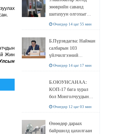
худалдаж авахаар
зөөврийн саванд
зуулах
болжээ
шатахуун олгохыг
сан.
хязгаарласан бол орон
Өчигдөр 14 цаг 55 мин
нутагт ийм хориг
мөрдөгдөхгүй
Б.Пүрэвдагва: Найман
нтчдын
салбарын 103
ой Жин
үйлчилгээний
 Улсын
бүртгэлийг
Өчигдөр 14 цаг 17 мин
цуцалснаар бизнес
эрхлэхэд таатай
Б.ОЮУНСАНАА:
нөхцөл бүрдэнэ
КОП-17 бага хурал
бол Монголчуудын
байгаль дэлхийгээ
Өчигдөр 12 цаг 03 мин
хамгаалж байгаа
бодлого шийдвэрийг
Өнөөдөр дараах
ДЭЛХИЙД
байршилд цахилгаан
СУРТАЛЧИЛАХ гол