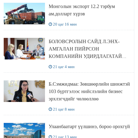
Монголын экспорт 12.2 тэрбум
ам.долларт хүрэв
20 цаг 16 мин
БОЛОВСРОЛЫН САЙД Л.ЭНХ-
АМГАЛАН ПИЙРСОН
КОМПАНИЙН УДИРДЛАГАТАЙ
УУЛЗЛАА
21 цаг 4 мин
Б.Сэмжидмаа: Зөвшөөрлийн шинжтэй
103 бүртгэлээс нийслэлийн бизнес
эрхлэгчдийг чөлөөллөө
21 цаг 8 мин
Улаанбаатарт үүлшинэ, бороо орохгүй
21 цаг 13 мин