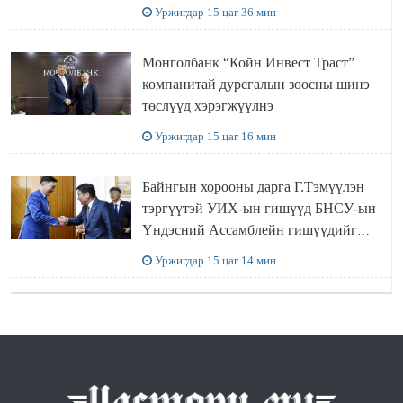
ӨМНӨГОВЬ АЙМАГТ
Уржигдар 15 цаг 36 мин
АЖИЛЛАЛАА
Монголбанк “Койн Инвест Траст”
компанитай дурсгалын зоосны шинэ
төслүүд хэрэгжүүлнэ
Уржигдар 15 цаг 16 мин
Байнгын хорооны дарга Г.Тэмүүлэн
тэргүүтэй УИХ-ын гишүүд БНСУ-ын
Үндэсний Ассамблейн гишүүдийг
хүлээн авч уулзав
Уржигдар 15 цаг 14 мин