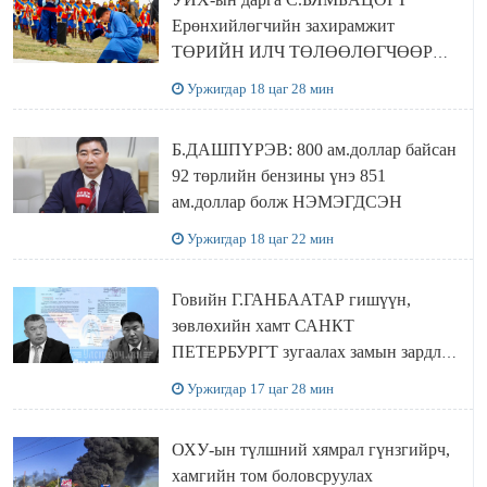
Ерөнхийлөгчийн захирамжит
ТӨРИЙН ИЛЧ ТӨЛӨӨЛӨГЧӨӨР
Сутай хайрханы тахилгад оролцжээ
Уржигдар 18 цаг 28 мин
Б.ДАШПҮРЭВ: 800 ам.доллар байсан
92 төрлийн бензины үнэ 851
ам.доллар болж НЭМЭГДСЭН
Уржигдар 18 цаг 22 мин
Говийн Г.ГАНБААТАР гишүүн,
зөвлөхийн хамт САНКТ
ПЕТЕРБУРГТ зугаалах замын зардлаа
“ИНҮТ” ТӨХХК даажээ
Уржигдар 17 цаг 28 мин
ОХУ-ын түлшний хямрал гүнзгийрч,
хамгийн том боловсруулах