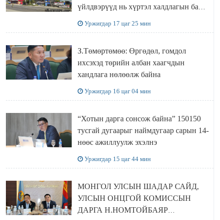
үйлдвэрүүд нь хүртэл халдлагын бай
болов
Уржигдар 17 цаг 25 мин
З.Төмөртөмөө: Өргөдөл, гомдол
ихсэхэд төрийн албан хаагчдын
хандлага нөлөөлж байна
Уржигдар 16 цаг 04 мин
“Хотын дарга сонсож байна” 150150
тусгай дугаарыг наймдугаар сарын 14-
нөөс ажиллуулж эхэлнэ
Уржигдар 15 цаг 44 мин
МОНГОЛ УЛСЫН ШАДАР САЙД,
УЛСЫН ОНЦГОЙ КОМИССЫН
ДАРГА Н.НОМТОЙБАЯР