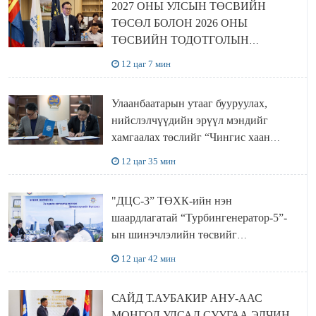
2027 ОНЫ УЛСЫН ТӨСВИЙН
ТӨСӨЛ БОЛОН 2026 ОНЫ
ТӨСВИЙН ТОДОТГОЛЫН
ТӨСЛИЙН ОЛОН НИЙТИЙН
12 цаг 7 мин
ХЭЛЭЛЦҮҮЛЭГ БОЛЛОО
Улаанбаатарын утааг бууруулах,
нийслэлчүүдийн эрүүл мэндийг
хамгаалах төслийг “Чингис хаан
баялгийн сан нэгдэл” ХХК-тай
12 цаг 35 мин
хамтран хэрэгжүүлнэ
"ДЦС-3” ТӨХК-ийн нэн
шаардлагатай “Турбингенератор-5”-
ын шинэчлэлийн төсвийг
шийдвэрлэхээр болов
12 цаг 42 мин
САЙД Т.АУБАКИР АНУ-ААС
МОНГОЛ УЛСАД СУУГАА ЭЛЧИН