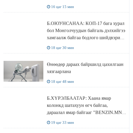
бүрдэнэ
16 цаг 15 мин
Б.ОЮУНСАНАА: КОП-17 бага хурал
бол Монголчуудын байгаль дэлхийгээ
хамгаалж байгаа бодлого шийдвэрийг
ДЭЛХИЙД СУРТАЛЧИЛАХ гол
18 цаг 30 мин
бодлого
Өнөөдөр дараах байршилд цахилгаан
хязгаарлана
18 цаг 48 мин
Б.ХҮРЭЛБААТАР: Хаана ямар
колонкд шатахуун өгч байгаа,
дараалал ямар байгааг "BENZIN.MN”
сайтаас харах боломжтой
19 цаг 33 мин