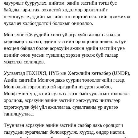
ядуурлыг бууруулах, нийгэм, эдийн засгийн тэгш бус
байдлыг арилгах, зохистой хөдөлмөр эрхлэлтийг
нэмэгдүүлэх, эдийн засгийн тогтвортой өсөлтийг дэмжихэд
чухал ач холбогдолтой болохыг онцоллоо.
Мөн эмэгтэйчүүдийн хөлсгүй асрахуйн ажлын ачаалал
хөдөлмөр эрхлэлт, эдийн засгийн оролцоонд нөлөөлж буй
нөхцөл байдал болон асрахуйн ажлын эдийн засгийн үнэ
цэнийг олон улсын түвшинд хэрхэн үнэлж буй талаар
мэдээлэл солилцов.
Уулзалтад ГБХНХЯ, НҮБ-ын Хөгжлийн хөтөлбөр (UNDP),
Азийн сангийн Монгол дахь суурин төлөөлөгчийн газар,
Монголын тэргэнцэртэй иргэдийн нэгдсэн холбоо,
Монфемнет үндэсний сүлжээ зэрэг байгууллагын төлөөлөл
оролцож, асрахуйн эдийн засгийг хөгжүүлэх чиглэлээр
хэрэгжүүлж буй үйл ажиллагаа, судалгааны үр дүнгээ
танилцууллаа.
Түүнчлэн асрахуйн эдийн засгийн салбар дахь оролцогч
талуудын зураглалыг боловсруулж, хүүхэд, өндөр настан,