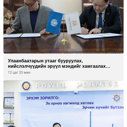
Улаанбаатарын утааг бууруулах,
нийслэлчүүдийн эрүүл мэндийг хамгаалах
төслийг “Чингис хаан баялгийн сан нэгдэл” ХХК-
12 цаг 35 мин
тай хамтран хэрэгжүүлнэ