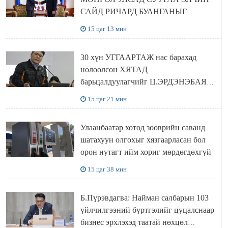
САЙД РИЧАРД БУАНГАНЫГ
ХҮЛЭЭН АВЧ УУЛЗЛАА
15 цаг 13 мин
30 хүн УГГААРТАЖ нас барахад
нөлөөлсөн ХЯТАД
барьцалдуулагчийг Ц.ЭРДЭНЭБАЯР
захирал дахин худалдаж авахаар
15 цаг 21 мин
болжээ
Улаанбаатар хотод зөөврийн саванд
шатахуун олгохыг хязгаарласан бол
орон нутагт ийм хориг мөрдөгдөхгүй
15 цаг 38 мин
Б.Пүрэвдагва: Найман салбарын 103
үйлчилгээний бүртгэлийг цуцалснаар
бизнес эрхлэхэд таатай нөхцөл