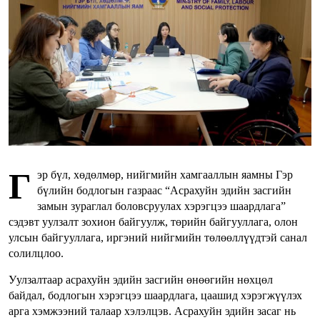
Г
эр бүл, хөдөлмөр, нийгмийн хамгааллын яамны Гэр
бүлийн бодлогын газраас “Асрахуйн эдийн засгийн
замын зураглал боловсруулах хэрэгцээ шаардлага”
сэдэвт уулзалт зохион байгуулж, төрийн байгууллага, олон
улсын байгууллага, иргэний нийгмийн төлөөллүүдтэй санал
солилцлоо.
Уулзалтаар асрахуйн эдийн засгийн өнөөгийн нөхцөл
байдал, бодлогын хэрэгцээ шаардлага, цаашид хэрэгжүүлэх
арга хэмжээний талаар хэлэлцэв. Асрахуйн эдийн засаг нь