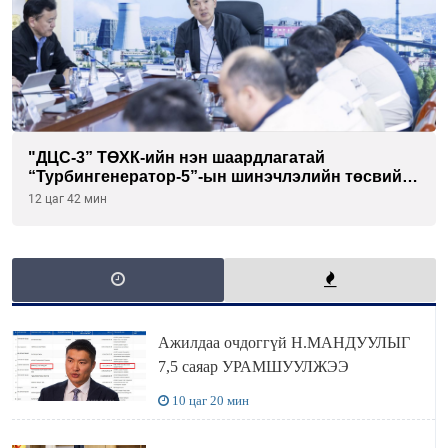
"ДЦС-3” ТӨХК-ийн нэн шаардлагатай
“Турбингенератор-5”-ын шинэчлэлийн төсвийг
шийдвэрлэхээр болов
12 цаг 42 мин
Ажилдаа очдоггүй Н.МАНДУУЛЫГ
7,5 саяар УРАМШУУЛЖЭЭ
10 цаг 20 мин