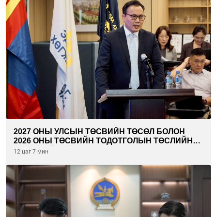
2027 ОНЫ УЛСЫН ТӨСВИЙН ТӨСӨЛ БОЛОН
2026 ОНЫ ТӨСВИЙН ТОДОТГОЛЫН ТӨСЛИЙН
ОЛОН НИЙТИЙН ХЭЛЭЛЦҮҮЛЭГ БОЛЛОО
12 цаг 7 мин