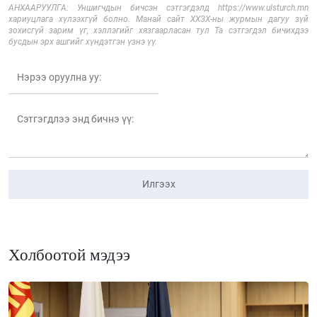
АНХААРУУЛГА: Уншигчдын бичсэн сэтгэгдэлд https://www.ulsturch.mn
хариуцлага хүлээхгүй болно. Манай сайт ХХЗХ-ны журмын дагуу зүй
зохисгүй зарим үг, хэллэгийг хязгаарласан тул Та сэтгэгдэл бичихдээ
бусдын эрх ашгийг хүндэтгэн үзнэ үү.
Илгээх
Холбоотой мэдээ