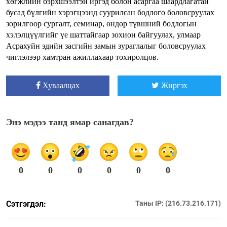
хөгжлийн бэрхшээлтэй иргэд болон асаргаа шаардлагатай
бусад бүлгийн хэрэгцээнд суурилсан бодлого боловсруулах
зорилгоор сургалт, семинар, өндөр түвшний бодлогын
хэлэлцүүлгийг үе шаттайгаар зохион байгуулах, улмаар
Асрахуйн эдийн засгийн замын зураглалыг боловсруулах
чиглэлээр хамтран ажиллахаар тохиролцов.
Хуваалцах
Жиргэх
Энэ мэдээ танд ямар санагдав?
0
0
0
0
0
0
Сэтгэгдэл:
Таны IP: (216.73.216.171)