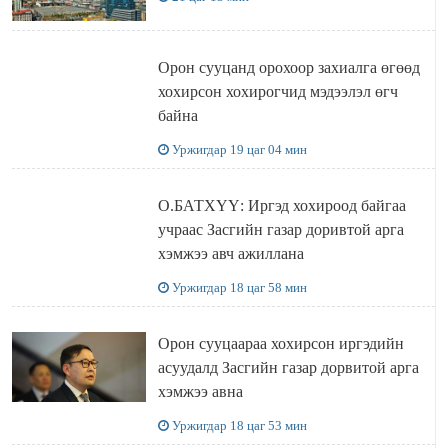
Орон сууцанд орохоор захиалга өгөөд
хохирсон хохирогчид мэдээлэл өгч
байна
Уржигдар 19 цаг 04 мин
О.БАТХҮҮ: Иргэд хохироод байгаа
учраас Засгийн газар доривтой арга
хэмжээ авч ажиллана
Уржигдар 18 цаг 58 мин
Орон сууцаараа хохирсон иргэдийн
асуудалд Засгийн газар дорвитой арга
хэмжээ авна
Уржигдар 18 цаг 53 мин