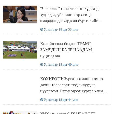
"Чөлөөлье" санаачилгын хүрээнд
худалдаа, үйлчилгээ эрхлэхэд
шаарддаг давхардсан бүртгэлийг
хүчингүй болгох тогтоолын төслийг
Уржигдар 18 цаг 53 мин
баталлаа
Хөлийн голд болдог ТӨМӨР
ЗАМЧДЫН БАЯР НААДАМ
цуцлагдлаа
Уржигдар 18 цаг 49 мин
ХОХИРОГЧ: Зургаан жилийн өмнө
дахин төлөвлөлт гээд айлуудыг
нүүлгэсэн. Гэтэл одоог хүртэл хашаа
байшин ч байхгүй, орон сууц ч
Уржигдар 18 цаг 44 мин
байхгүй хаана амьдрахаа мэдэхгүй явж
байна
УИХ-ын дарга С.БЯМБАЦОГТ