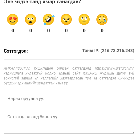
Энэ мэдээ танд ямар санагдав?
0
0
0
0
0
0
Сэтгэгдэл:
Таны IP: (216.73.216.243)
АНХААРУУЛГА: Уншигчдын бичсэн сэтгэгдэлд https://www.ulsturch.mn
хариуцлага хүлээхгүй болно. Манай сайт ХХЗХ-ны журмын дагуу зүй
зохисгүй зарим үг, хэллэгийг хязгаарласан тул Та сэтгэгдэл бичихдээ
бусдын эрх ашгийг хүндэтгэн үзнэ үү.