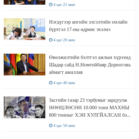
4 цаг 21 мин
Нэгдүгээр ангийн элсэлтийн онлайн
бүртгэл 17-ны өдрөөс эхэлнэ
4 цаг 26 мин
Өвөлжилтийн бэлтгэл ажлын хүрээнд
Шадар сайд Н.Номтойбаяр Дорноговь
аймагт ажиллав
4 цаг 40 мин
Засгийн газар 23 тэрбумыг зарцуулж
НӨӨЦЛӨСӨН 10.000 тонн МАХНЫ
800 тонныг ХЭН ХУЛГЙАЛСАН бэ...
4 цаг 50 мин