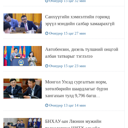
Өчигдөр 15 цаг 32 мин
Санхүүгийн хэмнэлтийн горимд
эрүүл мэндийн салбар хамаарахгүй
Өчигдөр 15 цаг 27 мин
Автобензин, дизель түлшний онцгой
албан татварыг тэглэлээ
Өчигдөр 15 цаг 23 мин
Монгол Улсад сургалтын норм,
хөтөлбөрийн шаардлагыг бүрэн
хангахын тулд 9,796 багш
шаардлагатай
Өчигдөр 13 цаг 14 мин
БНХАУ-ын Ляонин мужийн