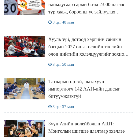
наймдугаар сарын 6-ны 23:00 цагаас
түр хааж, борооны ус зайлуулах
шугамын хөндлөн сэтэлгээ хийнэ
3 цаг 48 мин
Хууль зүй, дотоод хэргийн сайдын
багцын 2027 оны төсвийн төслийн
олон нийтийн хэлэлцүүлгийг зохион
байгууллаа
3 цаг 50 мин
Татварын өртэй, шатахуун
импортлогч 142 ААН-ийн дансыг
битүүмжлэхгүй
3 цаг 57 мин
Зүүн Азийн волейболын АШТ:
Монголын шигшээ ялалтаар эхэллээ