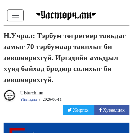
Н.Учрал: Тэрбум төгрөгөөр тавьдаг
замыг 70 тэрбумаар тавихыг би
зөвшөөрөхгүй. Иргэдийн амьдрал
хүнд байхад бродюр солихыг би
зөвшөөрөхгүй.
Ulsturch.mn
Үйл явдал
/
2026-06-11
Жиргэх
Хуваалцах