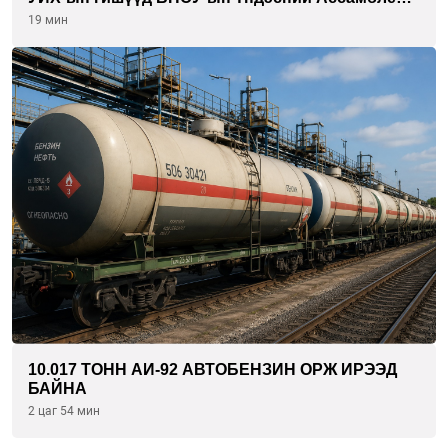
гишүүдийг хүлээн авч уулзав
19 мин
10.017 ТОНН АИ-92 АВТОБЕНЗИН ОРЖ ИРЭЭД
БАЙНА
2 цаг 54 мин