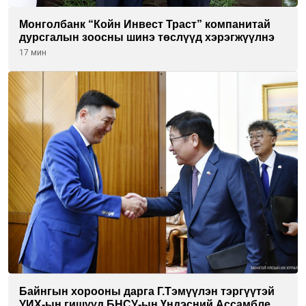
Монголбанк “Койн Инвест Траст” компанитай
дурсгалын зоосны шинэ төслүүд хэрэгжүүлнэ
17 мин
Байнгын хорооны дарга Г.Тэмүүлэн тэргүүтэй
УИХ-ын гишүүд БНСУ-ын Үндэсний Ассамблейн