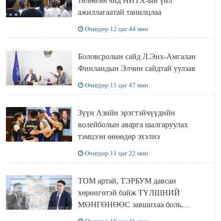
төлөөлөгчид НИТХ-ын үйл
ажиллагаатай танилцлаа
Өчигдөр 12 цаг 44 мин
Боловсролын сайд Л.Энх-Амгалан
Финландын Элчин сайдтай уулзав
Өчигдөр 11 цаг 47 мин
Зүүн Азийн эрэгтэйчүүдийн
волейболын аварга шалгаруулах
тэмцээн өнөөдөр эхэлнэ
Өчигдөр 11 цаг 22 мин
ТОМ артай, ТЭРБУМ давсан
хөрөнгөтэй байж ТҮЛШНИЙ
МӨНГӨНӨӨС завшихаа боль,
Ц.ЭРДЭНЭБАЯР захирал аа!!