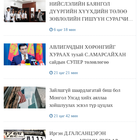
НИЙСЛЭЛИЙН БАЯНГОЛ
ДҮҮРГИЙН ХҮҮХДИЙН ТӨЛӨӨ
ЗӨВЛӨЛИЙН ГИШҮҮН СУРАГЧИД
БОЛОВСРОЛЫН ЯАМАНД
6 цаг 18 мин
ЗОЧИЛЛОО
АВЛИГАЧДЫН ХӨРӨНГИЙГ
ХУРААХ тухай С.АМАРСАЙХАН
сайдын СУПЕР төлөвлөгөө
21 цаг 21 мин
Зайлшгүй шаардлагатай биш бол
Монгол Улсад хийх аяллаа
хойшлуулах эсвэл түр цуцлах
21 цаг 42 мин
Иргэн Д.ГАЛСАНЦЭРЭН