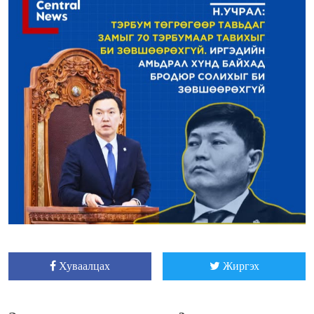
Хуваалцах
Жиргэх