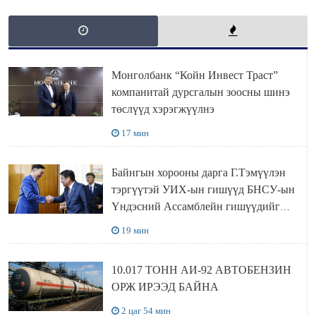
Монголбанк “Койн Инвест Траст”
компанитай дурсгалын зоосны шинэ
төслүүд хэрэгжүүлнэ
17 мин
Байнгын хорооны дарга Г.Тэмүүлэн
тэргүүтэй УИХ-ын гишүүд БНСУ-ын
Үндэсний Ассамблейн гишүүдийг
хүлээн авч уулзав
19 мин
10.017 ТОНН АИ-92 АВТОБЕНЗИН
ОРЖ ИРЭЭД БАЙНА
2 цаг 54 мин