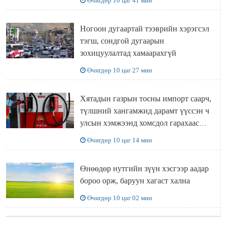
Өчигдөр 10 цаг 41 мин
Ногоон дугаартай тээврийн хэрэгсэл
тэгш, сондгой дугаарын
зохицуулалтад хамаарахгүй
Өчигдөр 10 цаг 27 мин
Хятадын газрын тосны импорт саарч,
түлшний хангамжид дарамт үүссэн ч
улсын хэмжээнд хомсдол гарахаас
сэргийлж чадлаа
Өчигдөр 10 цаг 14 мин
Өнөөдөр нутгийн зүүн хэсгээр аадар
бороо орж, баруун хагаст хална
Өчигдөр 10 цаг 02 мин