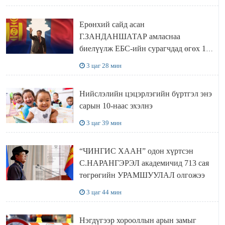
Ерөнхий сайд асан
Г.ЗАНДАНШАТАР амласнаа
биелүүлж ЕБС-ийн сурагчдад өгөх 10.
МЯНГАН ШАТРАА хүлээн авчээ
3 цаг 28 мин
Нийслэлийн цэцэрлэгийн бүртгэл энэ
сарын 10-наас эхэлнэ
3 цаг 39 мин
“ЧИНГИС ХААН” одон хүртсэн
С.НАРАНГЭРЭЛ академичид 713 сая
төгрөгийн УРАМШУУЛАЛ олгожээ
3 цаг 44 мин
Нэгдүгээр хорооллын арын замыг