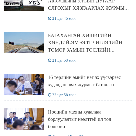
Автомашины УЛСЫН ДУГААР
ОЛГОХЫГ ХЯЗГААРЛАХ ЖУРМЫГ
ЦУЦЛУУЛАХ санал гаргажээ
21 цаг 45 мин
БАГАХАНГАЙ-ХӨШИГИЙН
ХӨНДИЙ-ЭМЭЭЛТ ЧИГЛЭЛИЙН
ТӨМӨР ЗАМЫН ТӨСЛИЙН
БҮТЭЭН БАЙГУУЛАЛТ
21 цаг 53 мин
ЭРЧИМЖИЖ БАЙНА
16 төрлийн эмийг нэг эх үүсвэрээс
худалдан авах журмыг баталлаа
23 цаг 58 мин
Нөөцийн махны худалдаа,
борлуулалтыг нээлттэй ил тод
болгоно