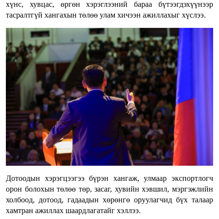
хүнс, хувцас, өргөн хэрэглээний бараа бүтээгдэхүүнээр
тасралтгүй хангахын төлөө улам хичээн ажиллахыг хүслээ.
Дотоодын хэрэгцээгээ бүрэн хангаж, улмаар экспортлогч
орон болохын төлөө төр, засаг, хувийн хэвшил, мэргэжлийн
холбоод, дотоод, гадаадын хөрөнгө оруулагчид бүх талаар
хамтран ажиллах шаардлагатайг хэллээ.