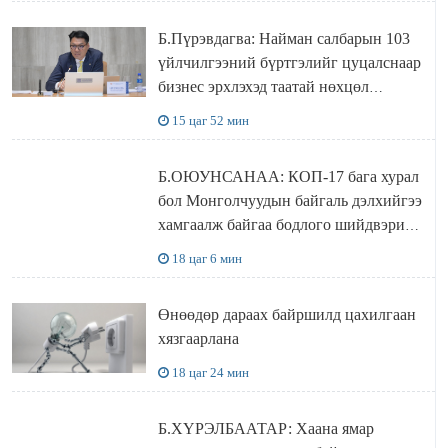
Б.Пүрэвдагва: Найман салбарын 103
үйлчилгээний бүртгэлийг цуцалснаар
бизнес эрхлэхэд таатай нөхцөл
бүрдэнэ
15 цаг 52 мин
Б.ОЮУНСАНАА: КОП-17 бага хурал
бол Монголчуудын байгаль дэлхийгээ
хамгаалж байгаа бодлого шийдвэрийг
ДЭЛХИЙД СУРТАЛЧИЛАХ гол
18 цаг 6 мин
бодлого
Өнөөдөр дараах байршилд цахилгаан
хязгаарлана
18 цаг 24 мин
Б.ХҮРЭЛБААТАР: Хаана ямар