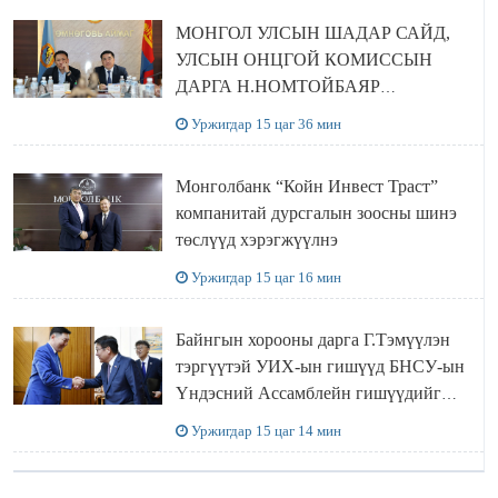
МОНГОЛ УЛСЫН ШАДАР САЙД,
УЛСЫН ОНЦГОЙ КОМИССЫН
ДАРГА Н.НОМТОЙБАЯР
ӨМНӨГОВЬ АЙМАГТ
Уржигдар 15 цаг 36 мин
АЖИЛЛАЛАА
Монголбанк “Койн Инвест Траст”
компанитай дурсгалын зоосны шинэ
төслүүд хэрэгжүүлнэ
Уржигдар 15 цаг 16 мин
Байнгын хорооны дарга Г.Тэмүүлэн
тэргүүтэй УИХ-ын гишүүд БНСУ-ын
Үндэсний Ассамблейн гишүүдийг
хүлээн авч уулзав
Уржигдар 15 цаг 14 мин