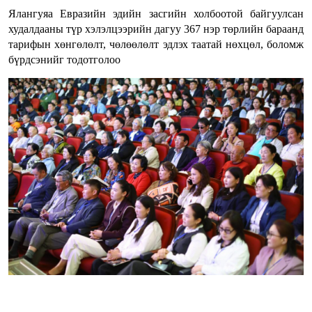
Ялангуяа Евразийн эдийн засгийн холбоотой байгуулсан
худалдааны түр хэлэлцээрийн дагуу 367 нэр төрлийн бараанд
тарифын хөнгөлөлт, чөлөөлөлт эдлэх таатай нөхцөл, боломж
бүрдсэнийг тодотголоо