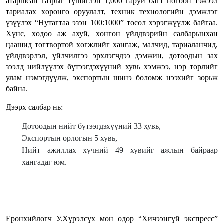
атаршсан газрыг түшиглэн 1,000 гаруй багт ногоон тэжээл
тариалах хөрөнгө оруулалт, техник технологийн дэмжлэг
үзүүлэх “Нутагтаа эзэн 100:1000” төсөл хэрэгжүүлж байгаа.
Хүнс, хөдөө аж ахуй, хөнгөн үйлдвэрийн салбарынхан
цаашид тогтвортой хөгжлийг хангаж, малчид, тариаланчид,
үйлдвэрлэл, үйлчилгээ эрхлэгчдээ дэмжин, дотоодын зах
зээлд нийлүүлэх бүтээгдэхүүний хувь хэмжээ, нэр төрлийг
улам нэмэгдүүлж, экспортын шинэ боломж нээхийг зорьж
байна.
Дээрх салбар нь:
Дотоодын нийт бүтээгдэхүүний 33 хувь,
Экспортын орлогын 5 хувь,
Нийт ажиллах хүчний 49 хувийг ажлын байраар
хангадаг юм.
Ерөнхийлөгч У.Хүрэлсүх мөн өдөр “Хичээнгүй экспресс”