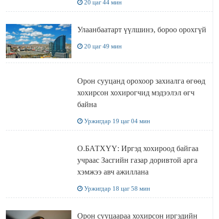
20 цаг 44 мин
Улаанбаатарт үүлшинэ, бороо орохгүй
20 цаг 49 мин
Орон сууцанд орохоор захиалга өгөөд
хохирсон хохирогчид мэдээлэл өгч
байна
Уржигдар 19 цаг 04 мин
О.БАТХҮҮ: Иргэд хохироод байгаа
учраас Засгийн газар доривтой арга
хэмжээ авч ажиллана
Уржигдар 18 цаг 58 мин
Орон сууцаараа хохирсон иргэдийн