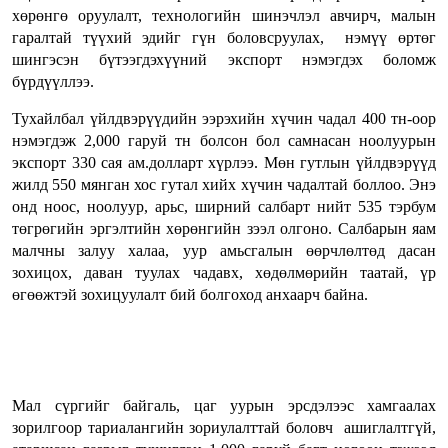
хөрөнгө оруулалт, технологийн шинэчлэл авчирч, малын
гаралтай түүхий эдийг гүн боловсруулах, нэмүү өртөг
шингэсэн бүтээгдэхүүний экспорт нэмэгдэх боломж
бүрдүүллээ.
Тухайлбал үйлдвэрүүдийн ээрэхийн хүчин чадал 400 тн-оор
нэмэгдэж 2,000 гаруй тн болсон бол самнасан ноолуурын
экспорт 330 сая ам.долларт хүрлээ. Мөн гутлын үйлдвэрүүд
жилд 550 мянган хос гутал хийх хүчин чадалтай боллоо. Энэ
онд ноос, ноолуур, арьс, ширний салбарт нийт 535 тэрбум
төгрөгийн эргэлтийн хөрөнгийн зээл олгоно. Салбарын яам
малчны залуу халаа, уур амьсгалын өөрчлөлтөд дасан
зохицох, даван туулах чадавх, хөдөлмөрийн таатай, үр
өгөөжтэй зохицуулалт бий болгоход анхаарч байна.
Мал сүргийг байгаль, цаг уурын эрсдэлээс хамгаалах
зорилгоор тариалангийн зориулалттай боловч ашиглалтгүй,