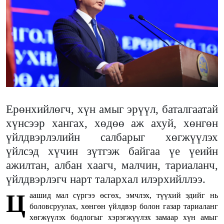
Ерөнхийлөгч, хүн амыг эрүүл, баталгаатай
хүнсээр хангах, хөдөө аж ахуй, хөнгөн
үйлдвэрлэлийн салбарыг хөгжүүлэх
үйлсэд хүчин зүтгэж байгаа үе үеийн
ажилтан, албан хаагч, малчин, тариаланч,
үйлдвэрлэгч нарт талархал илэрхийллээ.
Ц
аашид мал сүргээ өсгөх, эмчлэх, түүхий эдийг нь
боловсруулах, хөнгөн үйлдвэр болон газар тариаланг
хөгжүүлэх бодлогыг хэрэгжүүлэх замаар хүн амыг