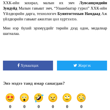
ХХК-ийн захирал, малын их эмч
Лувсанцэндийн
Зундуйд
Малын гавьяат эмч, “Улаанбаатар гурил” ХХК-ийн
Үйлдвэрийн дарга, технологич
Буянтогтохын Намдаад
Аж
үйлдвэрийн гавьяат ажилтан цол хүртээлээ.
Мөн нэр бүхий эрхмүүдийг төрийн дээд одон, медалиар
шагналаа.
Хуваалцах
Жиргэх
Энэ мэдээ танд ямар санагдав?
0
0
0
0
0
0