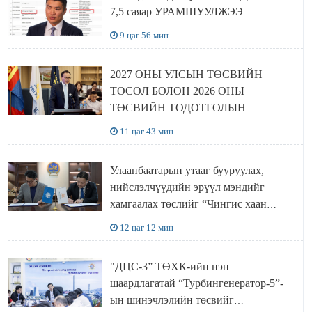
7,5 саяар УРАМШУУЛЖЭЭ
9 цаг 56 мин
2027 ОНЫ УЛСЫН ТӨСВИЙН
ТӨСӨЛ БОЛОН 2026 ОНЫ
ТӨСВИЙН ТОДОТГОЛЫН
ТӨСЛИЙН ОЛОН НИЙТИЙН
11 цаг 43 мин
ХЭЛЭЛЦҮҮЛЭГ БОЛЛОО
Улаанбаатарын утааг бууруулах,
нийслэлчүүдийн эрүүл мэндийг
хамгаалах төслийг “Чингис хаан
баялгийн сан нэгдэл” ХХК-тай
12 цаг 12 мин
хамтран хэрэгжүүлнэ
"ДЦС-3” ТӨХК-ийн нэн
шаардлагатай “Турбингенератор-5”-
ын шинэчлэлийн төсвийг