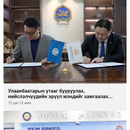
Улаанбаатарын утааг бууруулах,
нийслэлчүүдийн эрүүл мэндийг хамгаалах
төслийг “Чингис хаан баялгийн сан нэгдэл” ХХК-
12 цаг 12 мин
тай хамтран хэрэгжүүлнэ