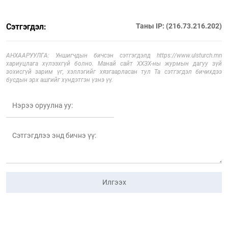
Сэтгэгдэл:
Таны IP: (216.73.216.202)
АНХААРУУЛГА: Уншигчдын бичсэн сэтгэгдэлд https://www.ulsturch.mn
хариуцлага хүлээхгүй болно. Манай сайт ХХЗХ-ны журмын дагуу зүй
зохисгүй зарим үг, хэллэгийг хязгаарласан тул Та сэтгэгдэл бичихдээ
бусдын эрх ашгийг хүндэтгэн үзнэ үү.
Илгээх