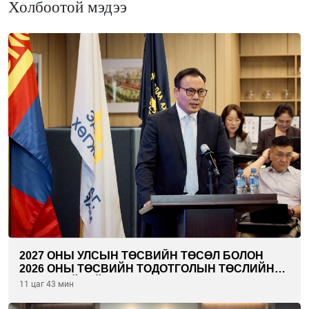
Холбоотой мэдээ
2027 ОНЫ УЛСЫН ТӨСВИЙН ТӨСӨЛ БОЛОН
2026 ОНЫ ТӨСВИЙН ТОДОТГОЛЫН ТӨСЛИЙН
ОЛОН НИЙТИЙН ХЭЛЭЛЦҮҮЛЭГ БОЛЛОО
11 цаг 43 мин