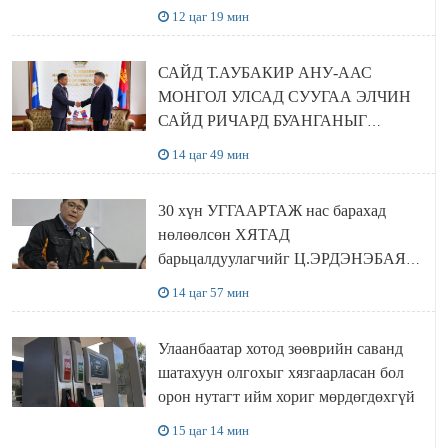
шийдвэрлэхээр болов
12 цаг 19 мин
САЙД Т.АУБАКИР АНУ-ААС
МОНГОЛ УЛСАД СУУГАА ЭЛЧИН
САЙД РИЧАРД БУАНГАНЫГ
ХҮЛЭЭН АВЧ УУЛЗЛАА
14 цаг 49 мин
30 хүн УГГААРТАЖ нас барахад
нөлөөлсөн ХЯТАД
барьцалдуулагчийг Ц.ЭРДЭНЭБАЯР
захирал дахин худалдаж авахаар
14 цаг 57 мин
болжээ
Улаанбаатар хотод зөөврийн саванд
шатахуун олгохыг хязгаарласан бол
орон нутагт ийм хориг мөрдөгдөхгүй
15 цаг 14 мин