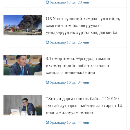
Уржигдар 17 цаг 28 мин
ОХУ-ын түлшний хямрал гүнзгийрч,
хамгийн том боловсруулах
үйлдвэрүүд нь хүртэл халдлагын бай
болов
Уржигдар 17 цаг 25 мин
З.Төмөртөмөө: Өргөдөл, гомдол
ихсэхэд төрийн албан хаагчдын
хандлага нөлөөлж байна
Уржигдар 16 цаг 04 мин
“Хотын дарга сонсож байна” 150150
тусгай дугаарыг наймдугаар сарын 14-
нөөс ажиллуулж эхэлнэ
Уржигдар 15 цаг 44 мин