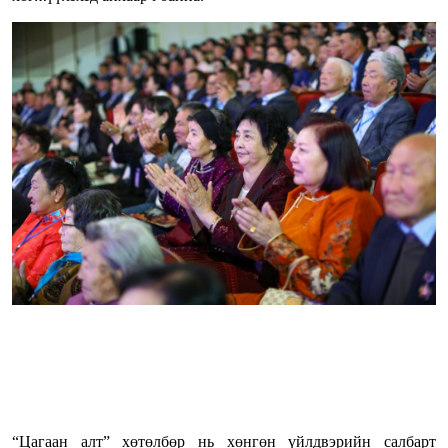
“Цагаан алт” хөтөлбөр нь хөнгөн үйлдвэрийн салбарт