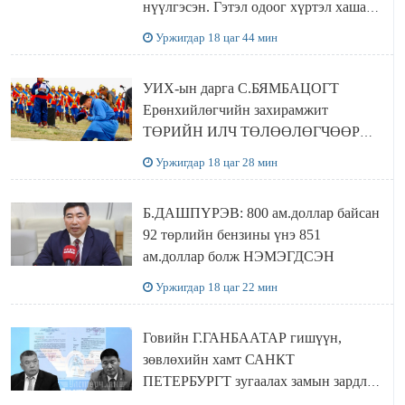
нүүлгэсэн. Гэтэл одоог хүртэл хашаа
байшин ч байхгүй, орон сууц ч
Уржигдар 18 цаг 44 мин
байхгүй хаана амьдрахаа мэдэхгүй явж
байна
УИХ-ын дарга С.БЯМБАЦОГТ
Ерөнхийлөгчийн захирамжит
ТӨРИЙН ИЛЧ ТӨЛӨӨЛӨГЧӨӨР
Сутай хайрханы тахилгад оролцжээ
Уржигдар 18 цаг 28 мин
Б.ДАШПҮРЭВ: 800 ам.доллар байсан
92 төрлийн бензины үнэ 851
ам.доллар болж НЭМЭГДСЭН
Уржигдар 18 цаг 22 мин
Говийн Г.ГАНБААТАР гишүүн,
зөвлөхийн хамт САНКТ
ПЕТЕРБУРГТ зугаалах замын зардлаа
“ИНҮТ” ТӨХХК даажээ