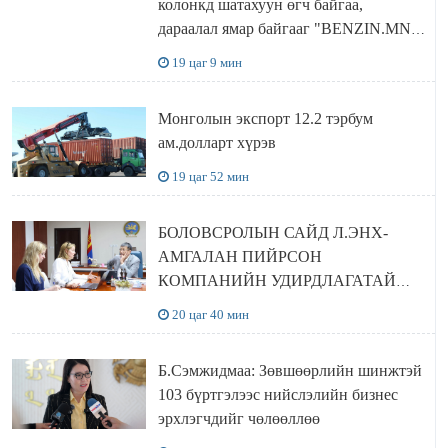
колонкд шатахуун өгч байгаа,
дараалал ямар байгааг "BENZIN.MN”
сайтаас харах боломжтой
19 цаг 9 мин
Монголын экспорт 12.2 тэрбум
ам.долларт хүрэв
19 цаг 52 мин
БОЛОВСРОЛЫН САЙД Л.ЭНХ-
АМГАЛАН ПИЙРСОН
КОМПАНИЙН УДИРДЛАГАТАЙ
УУЛЗЛАА
20 цаг 40 мин
Б.Сэмжидмаа: Зөвшөөрлийн шинжтэй
103 бүртгэлээс нийслэлийн бизнес
эрхлэгчдийг чөлөөллөө