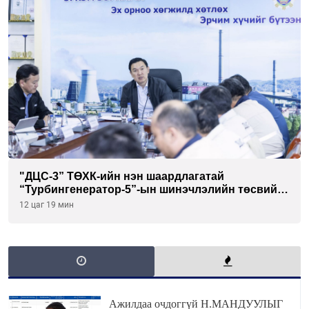
"ДЦС-3” ТӨХК-ийн нэн шаардлагатай
“Турбингенератор-5”-ын шинэчлэлийн төсвийг
шийдвэрлэхээр болов
12 цаг 19 мин
Ажилдаа очдоггүй Н.МАНДУУЛЫГ