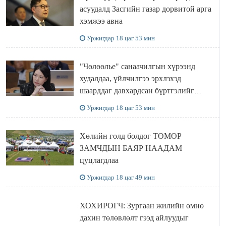
асуудалд Засгийн газар дорвитой арга
хэмжээ авна
Уржигдар 18 цаг 53 мин
"Чөлөөлье" санаачилгын хүрээнд
худалдаа, үйлчилгээ эрхлэхэд
шаарддаг давхардсан бүртгэлийг
хүчингүй болгох тогтоолын төслийг
Уржигдар 18 цаг 53 мин
баталлаа
Хөлийн голд болдог ТӨМӨР
ЗАМЧДЫН БАЯР НААДАМ
цуцлагдлаа
Уржигдар 18 цаг 49 мин
ХОХИРОГЧ: Зургаан жилийн өмнө
дахин төлөвлөлт гээд айлуудыг