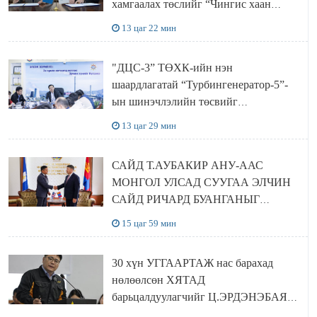
хамгаалах төслийг “Чингис хаан
баялгийн сан нэгдэл” ХХК-тай
13 цаг 22 мин
хамтран хэрэгжүүлнэ
"ДЦС-3” ТӨХК-ийн нэн
шаардлагатай “Турбингенератор-5”-
ын шинэчлэлийн төсвийг
шийдвэрлэхээр болов
13 цаг 29 мин
САЙД Т.АУБАКИР АНУ-ААС
МОНГОЛ УЛСАД СУУГАА ЭЛЧИН
САЙД РИЧАРД БУАНГАНЫГ
ХҮЛЭЭН АВЧ УУЛЗЛАА
15 цаг 59 мин
30 хүн УГГААРТАЖ нас барахад
нөлөөлсөн ХЯТАД
барьцалдуулагчийг Ц.ЭРДЭНЭБАЯР
захирал дахин худалдаж авахаар