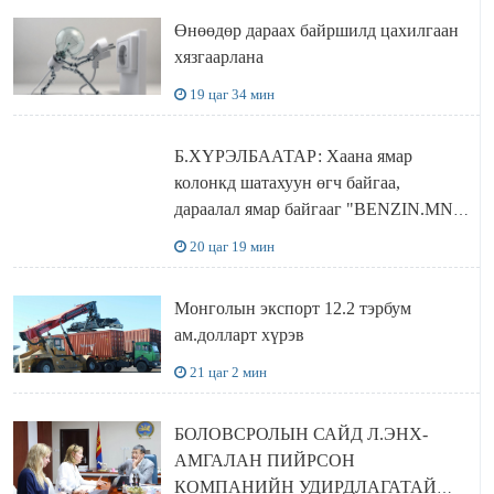
Өнөөдөр дараах байршилд цахилгаан
хязгаарлана
19 цаг 34 мин
Б.ХҮРЭЛБААТАР: Хаана ямар
колонкд шатахуун өгч байгаа,
дараалал ямар байгааг "BENZIN.MN”
сайтаас харах боломжтой
20 цаг 19 мин
Монголын экспорт 12.2 тэрбум
ам.долларт хүрэв
21 цаг 2 мин
БОЛОВСРОЛЫН САЙД Л.ЭНХ-
АМГАЛАН ПИЙРСОН
КОМПАНИЙН УДИРДЛАГАТАЙ