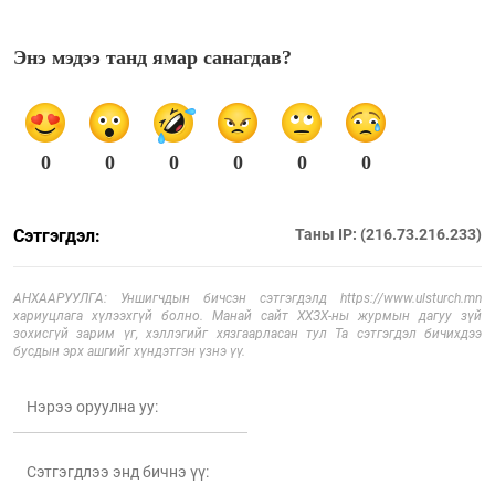
Энэ мэдээ танд ямар санагдав?
0
0
0
0
0
0
Сэтгэгдэл:
Таны IP: (216.73.216.233)
АНХААРУУЛГА: Уншигчдын бичсэн сэтгэгдэлд https://www.ulsturch.mn
хариуцлага хүлээхгүй болно. Манай сайт ХХЗХ-ны журмын дагуу зүй
зохисгүй зарим үг, хэллэгийг хязгаарласан тул Та сэтгэгдэл бичихдээ
бусдын эрх ашгийг хүндэтгэн үзнэ үү.