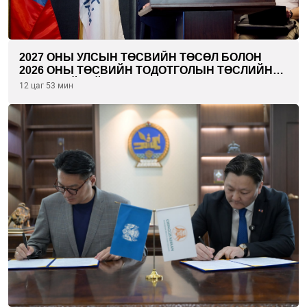
2027 ОНЫ УЛСЫН ТӨСВИЙН ТӨСӨЛ БОЛОН
2026 ОНЫ ТӨСВИЙН ТОДОТГОЛЫН ТӨСЛИЙН
ОЛОН НИЙТИЙН ХЭЛЭЛЦҮҮЛЭГ БОЛЛОО
12 цаг 53 мин