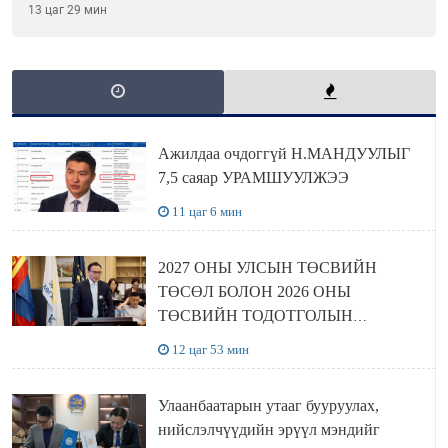
шийдвэрлэхээр болов
13 цаг 29 мин
Ажилдаа очдоггүй Н.МАНДУУЛЫГ
7,5 саяар УРАМШУУЛЖЭЭ
11 цаг 6 мин
2027 ОНЫ УЛСЫН ТӨСВИЙН
ТӨСӨЛ БОЛОН 2026 ОНЫ
ТӨСВИЙН ТОДОТГОЛЫН
ТӨСЛИЙН ОЛОН НИЙТИЙН
12 цаг 53 мин
ХЭЛЭЛЦҮҮЛЭГ БОЛЛОО
Улаанбаатарын утааг бууруулах,
нийслэлчүүдийн эрүүл мэндийг