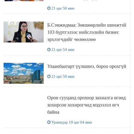
УУЛЗЛАА
21 цаг 50 мин
Б.Сэмжидмаа: Зөвшөөрлийн шинжтэй
103 бүртгэлээс нийслэлийн бизнес
эрхлэгчдийг чөлөөллөө
21 цаг 54 мин
Улаанбаатарт үүлшинэ, бороо орохгүй
21 цаг 59 мин
Орон сууцанд орохоор захиалга өгөөд
хохирсон хохирогчид мэдээлэл өгч
байна
Уржигдар 19 цаг 04 мин