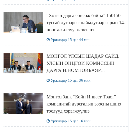
“Хотын дарга сонсож байна” 150150
тусгай дугаарыг наймдугаар сарын 14-
нөөс ажиллуулж эхэлнэ
Уржигдар 15 цаг 44 мин
МОНГОЛ УЛСЫН ШАДАР САЙД,
УЛСЫН ОНЦГОЙ КОМИССЫН
ДАРГА Н.НОМТОЙБАЯР
ӨМНӨГОВЬ АЙМАГТ
Уржигдар 15 цаг 36 мин
АЖИЛЛАЛАА
Монголбанк “Койн Инвест Траст”
компанитай дурсгалын зоосны шинэ
төслүүд хэрэгжүүлнэ
Уржигдар 15 цаг 16 мин