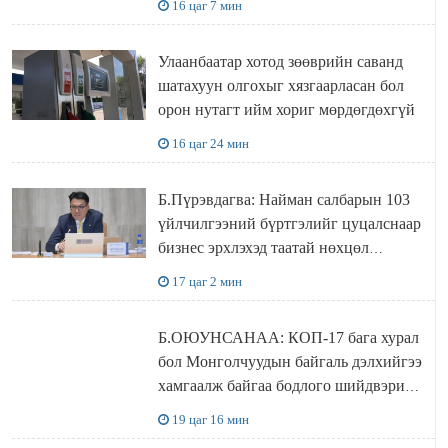
16 цаг 7 мин
болжээ
Улаанбаатар хотод зөөврийн саванд
шатахуун олгохыг хязгаарласан бол
орон нутагт ийм хориг мөрдөгдөхгүй
16 цаг 24 мин
Б.Пүрэвдагва: Найман салбарын 103
үйлчилгээний бүртгэлийг цуцалснаар
бизнес эрхлэхэд таатай нөхцөл
бүрдэнэ
17 цаг 2 мин
Б.ОЮУНСАНАА: КОП-17 бага хурал
бол Монголчуудын байгаль дэлхийгээ
хамгаалж байгаа бодлого шийдвэрийг
ДЭЛХИЙД СУРТАЛЧИЛАХ гол
19 цаг 16 мин
бодлого