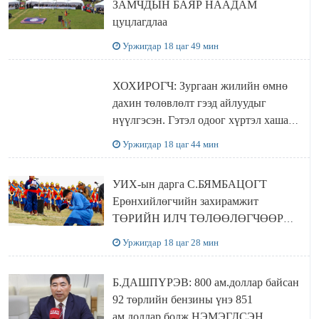
ЗАМЧДЫН БАЯР НААДАМ
цуцлагдлаа
Уржигдар 18 цаг 49 мин
ХОХИРОГЧ: Зургаан жилийн өмнө
дахин төлөвлөлт гээд айлуудыг
нүүлгэсэн. Гэтэл одоог хүртэл хашаа
байшин ч байхгүй, орон сууц ч
Уржигдар 18 цаг 44 мин
байхгүй хаана амьдрахаа мэдэхгүй явж
байна
УИХ-ын дарга С.БЯМБАЦОГТ
Ерөнхийлөгчийн захирамжит
ТӨРИЙН ИЛЧ ТӨЛӨӨЛӨГЧӨӨР
Сутай хайрханы тахилгад оролцжээ
Уржигдар 18 цаг 28 мин
Б.ДАШПҮРЭВ: 800 ам.доллар байсан
92 төрлийн бензины үнэ 851
ам.доллар болж НЭМЭГДСЭН