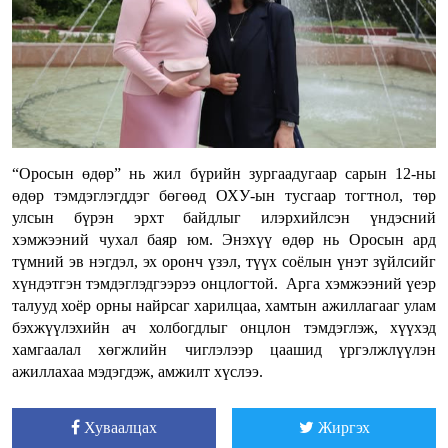
“Оросын өдөр” нь жил бүрийн зургаадугаар сарын 12-ны
өдөр тэмдэглэгддэг бөгөөд ОХУ-ын тусгаар тогтнол, төр
улсын бүрэн эрхт байдлыг илэрхийлсэн үндэсний
хэмжээний чухал баяр юм. Энэхүү өдөр нь Оросын ард
түмний эв нэгдэл, эх оронч үзэл, түүх соёлын үнэт зүйлсийг
хүндэтгэн тэмдэглэдгээрээ онцлогтой. Арга хэмжээний үеэр
талууд хоёр орны найрсаг харилцаа, хамтын ажиллагааг улам
бэхжүүлэхийн ач холбогдлыг онцлон тэмдэглэж, хүүхэд
хамгаалал хөгжлийн чиглэлээр цаашид үргэлжлүүлэн
ажиллахаа мэдэгдэж, амжилт хүслээ.
Хуваалцах
Жиргэх