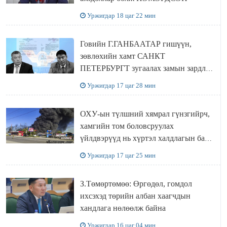
Уржигдар 18 цаг 22 мин
Говийн Г.ГАНБААТАР гишүүн,
зөвлөхийн хамт САНКТ
ПЕТЕРБУРГТ зугаалах замын зардлаа
“ИНҮТ” ТӨХХК даажээ
Уржигдар 17 цаг 28 мин
ОХУ-ын түлшний хямрал гүнзгийрч,
хамгийн том боловсруулах
үйлдвэрүүд нь хүртэл халдлагын бай
болов
Уржигдар 17 цаг 25 мин
З.Төмөртөмөө: Өргөдөл, гомдол
ихсэхэд төрийн албан хаагчдын
хандлага нөлөөлж байна
Уржигдар 16 цаг 04 мин