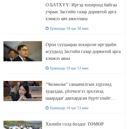
О.БАТХҮҮ: Иргэд хохироод байгаа
учраас Засгийн газар доривтой арга
хэмжээ авч ажиллана
Уржигдар 18 цаг 58 мин
Орон сууцаараа хохирсон иргэдийн
асуудалд Засгийн газар дорвитой арга
хэмжээ авна
Уржигдар 18 цаг 53 мин
"Чөлөөлье" санаачилгын хүрээнд
худалдаа, үйлчилгээ эрхлэхэд
шаарддаг давхардсан бүртгэлийг
хүчингүй болгох тогтоолын төслийг
Уржигдар 18 цаг 53 мин
баталлаа
Хөлийн голд болдог ТӨМӨР