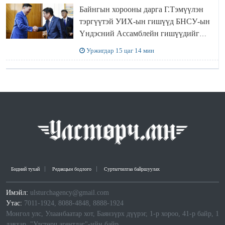
Байнгын хорооны дарга Г.Тэмүүлэн
тэргүүтэй УИХ-ын гишүүд БНСУ-ын
Үндэсний Ассамблейн гишүүдийг
хүлээн авч уулзав
Уржигдар 15 цаг 14 мин
Бидний тухай
Редакцын бодлого
Сурталчилгаа байршуулах
Имэйл:
ulsturchagency@gmail.com
Утас:
7011-1924, 8088-4848, 8888-1924
Монгол улс, Улаанбаатар хот, Баянзүрх дүүрэг, 1-р хороо, 41-р байр, 1
давхар, "Улстөрч агентлаг"-ийн байр