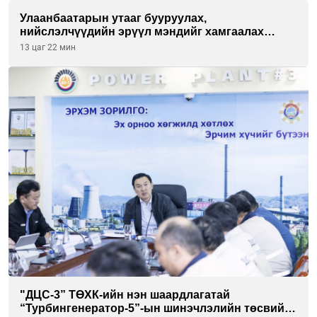
Улаанбаатарын утааг бууруулах,
нийслэлчүүдийн эрүүл мэндийг хамгаалах
төслийг “Чингис хаан баялгийн сан нэгдэл” ХХК-
13 цаг 22 мин
тай хамтран хэрэгжүүлнэ
"ДЦС-3” ТӨХК-ийн нэн шаардлагатай
“Турбингенератор-5”-ын шинэчлэлийн төсвийг