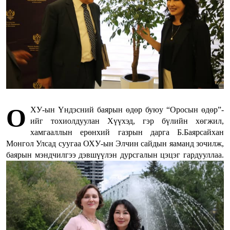
О
ХУ-ын Үндэсний баярын өдөр буюу “Оросын өдөр”-
ийг тохиолдуулан Хүүхэд, гэр бүлийн хөгжил,
хамгааллын ерөнхий газрын дарга Б.Баярсайхан
Монгол Улсад суугаа ОХУ-ын Элчин сайдын яаманд зочилж,
баярын мэндчилгээ дэвшүүлэн дурсгалын цэцэг гардууллаа.