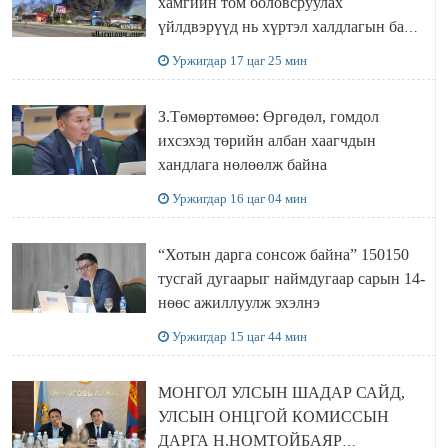
хамгийн том боловсруулах
үйлдвэрүүд нь хүртэл халдлагын бай
болов
Уржигдар 17 цаг 25 мин
З.Төмөртөмөө: Өргөдөл, гомдол
ихсэхэд төрийн албан хаагчдын
хандлага нөлөөлж байна
Уржигдар 16 цаг 04 мин
“Хотын дарга сонсож байна” 150150
тусгай дугаарыг наймдугаар сарын 14-
нөөс ажиллуулж эхэлнэ
Уржигдар 15 цаг 44 мин
МОНГОЛ УЛСЫН ШАДАР САЙД,
УЛСЫН ОНЦГОЙ КОМИССЫН
ДАРГА Н.НОМТОЙБАЯР