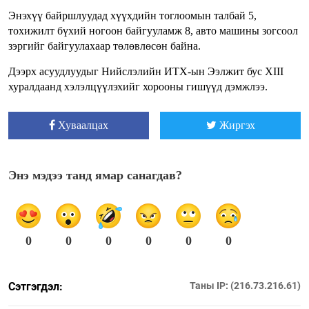
Энэхүү байршлуудад хүүхдийн тоглоомын талбай 5,
тохижилт бүхий ногоон байгууламж 8, авто машины зогсоол
зэргийг байгуулахаар төлөвлөсөн байна.
Дээрх асуудлуудыг Нийслэлийн ИТХ-ын Ээлжит бус XIII
хуралдаанд хэлэлцүүлэхийг хорооны гишүүд дэмжлээ.
Хуваалцах
Жиргэх
Энэ мэдээ танд ямар санагдав?
0
0
0
0
0
0
Сэтгэгдэл:
Таны IP: (216.73.216.61)