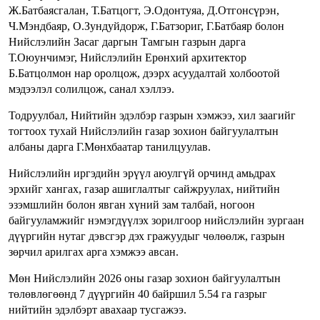
Ж.Батбаясгалан, Т.Батцогт, Э.Одонтуяа, Д.Отгонсүрэн,
Ч.Мэндбаяр, О.Зундуйдорж, Г.Батзориг, Г.Батбаяр болон
Нийслэлийн Засаг даргын Тамгын газрын дарга
Т.Оюунчимэг, Нийслэлийн Ерөнхий архитектор
Б.Батцолмон нар оролцож, дээрх асуудалтай холбоотой
мэдээлэл солилцож, санал хэллээ.
Тодруулбал, Нийтийн эдэлбэр газрын хэмжээ, хил заагийг
тогтоох тухай Нийслэлийн газар зохион байгуулалтын
албаны дарга Г.Мөнхбаатар танилцуулав.
Нийслэлийн иргэдийн эрүүл аюулгүй орчинд амьдрах
эрхийг хангах, газар ашиглалтыг сайжруулах, нийтийн
эзэмшлийн болон явган хүний зам талбай, ногоон
байгууламжийг нэмэгдүүлэх зорилгоор нийслэлийн зургаан
дүүргийн нутаг дэвсгэр дэх гражуудыг чөлөөлж, газрын
зөрчил арилгах арга хэмжээ авсан.
Мөн Нийслэлийн 2026 оны газар зохион байгуулалтын
төлөвлөгөөнд 7 дүүргийн 40 байршил 5.54 га газрыг
нийтийн эдэлбэрт авахаар тусгажээ.