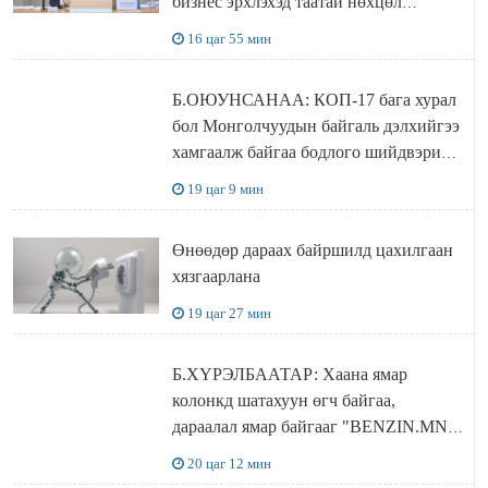
бизнес эрхлэхэд таатай нөхцөл
бүрдэнэ
16 цаг 55 мин
Б.ОЮУНСАНАА: КОП-17 бага хурал
бол Монголчуудын байгаль дэлхийгээ
хамгаалж байгаа бодлого шийдвэрийг
ДЭЛХИЙД СУРТАЛЧИЛАХ гол
19 цаг 9 мин
бодлого
Өнөөдөр дараах байршилд цахилгаан
хязгаарлана
19 цаг 27 мин
Б.ХҮРЭЛБААТАР: Хаана ямар
колонкд шатахуун өгч байгаа,
дараалал ямар байгааг "BENZIN.MN”
сайтаас харах боломжтой
20 цаг 12 мин