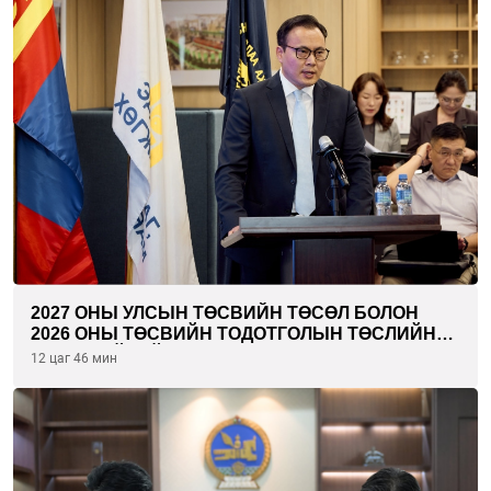
2027 ОНЫ УЛСЫН ТӨСВИЙН ТӨСӨЛ БОЛОН
2026 ОНЫ ТӨСВИЙН ТОДОТГОЛЫН ТӨСЛИЙН
ОЛОН НИЙТИЙН ХЭЛЭЛЦҮҮЛЭГ БОЛЛОО
12 цаг 46 мин