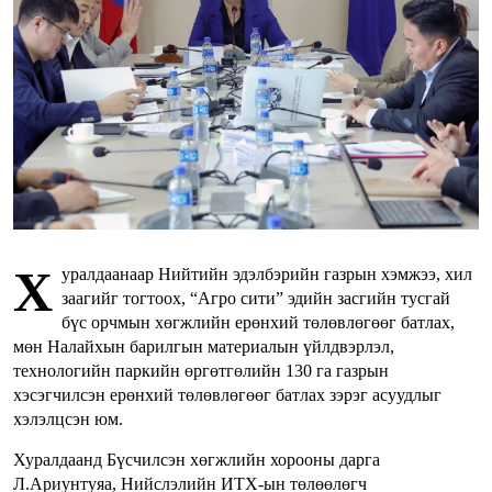
Х
уралдаанаар Нийтийн эдэлбэрийн газрын хэмжээ, хил
заагийг тогтоох, “Агро сити” эдийн засгийн тусгай
бүс орчмын хөгжлийн ерөнхий төлөвлөгөөг батлах,
мөн Налайхын барилгын материалын үйлдвэрлэл,
технологийн паркийн өргөтгөлийн 130 га газрын
хэсэгчилсэн ерөнхий төлөвлөгөөг батлах зэрэг асуудлыг
хэлэлцсэн юм.
Хуралдаанд Бүсчилсэн хөгжлийн хорооны дарга
Л.Ариунтуяа, Нийслэлийн ИТХ-ын төлөөлөгч