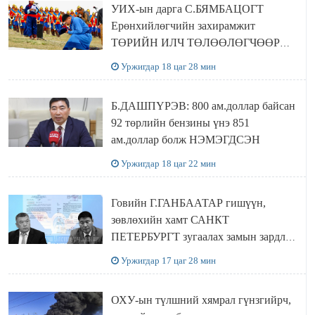
УИХ-ын дарга С.БЯМБАЦОГТ
Ерөнхийлөгчийн захирамжит
ТӨРИЙН ИЛЧ ТӨЛӨӨЛӨГЧӨӨР
Сутай хайрханы тахилгад оролцжээ
Уржигдар 18 цаг 28 мин
Б.ДАШПҮРЭВ: 800 ам.доллар байсан
92 төрлийн бензины үнэ 851
ам.доллар болж НЭМЭГДСЭН
Уржигдар 18 цаг 22 мин
Говийн Г.ГАНБААТАР гишүүн,
зөвлөхийн хамт САНКТ
ПЕТЕРБУРГТ зугаалах замын зардлаа
“ИНҮТ” ТӨХХК даажээ
Уржигдар 17 цаг 28 мин
ОХУ-ын түлшний хямрал гүнзгийрч,