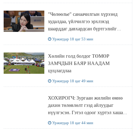
"Чөлөөлье" санаачилгын хүрээнд
худалдаа, үйлчилгээ эрхлэхэд
шаарддаг давхардсан бүртгэлийг
хүчингүй болгох тогтоолын төслийг
Уржигдар 18 цаг 53 мин
баталлаа
Хөлийн голд болдог ТӨМӨР
ЗАМЧДЫН БАЯР НААДАМ
цуцлагдлаа
Уржигдар 18 цаг 49 мин
ХОХИРОГЧ: Зургаан жилийн өмнө
дахин төлөвлөлт гээд айлуудыг
нүүлгэсэн. Гэтэл одоог хүртэл хашаа
байшин ч байхгүй, орон сууц ч
Уржигдар 18 цаг 44 мин
байхгүй хаана амьдрахаа мэдэхгүй явж
байна