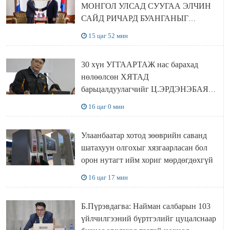
МОНГОЛ УЛСАД СУУГАА ЭЛЧИН
САЙД РИЧАРД БУАНГАНЫГ
ХҮЛЭЭН АВЧ УУЛЗЛАА
15 цаг 52 мин
30 хүн УГГААРТАЖ нас барахад
нөлөөлсөн ХЯТАД
барьцалдуулагчийг Ц.ЭРДЭНЭБАЯР
захирал дахин худалдаж авахаар
16 цаг 0 мин
болжээ
Улаанбаатар хотод зөөврийн саванд
шатахуун олгохыг хязгаарласан бол
орон нутагт ийм хориг мөрдөгдөхгүй
16 цаг 17 мин
Б.Пүрэвдагва: Найман салбарын 103
үйлчилгээний бүртгэлийг цуцалснаар