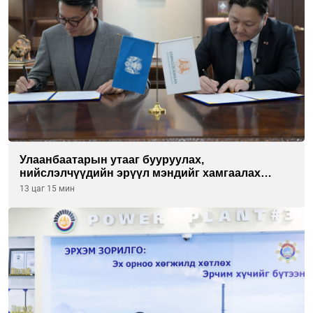
Улаанбаатарын утааг бууруулах,
нийслэлчүүдийн эрүүл мэндийг хамгаалах
төслийг “Чингис хаан баялгийн сан нэгдэл” ХХК-
13 цаг 15 мин
тай хамтран хэрэгжүүлнэ