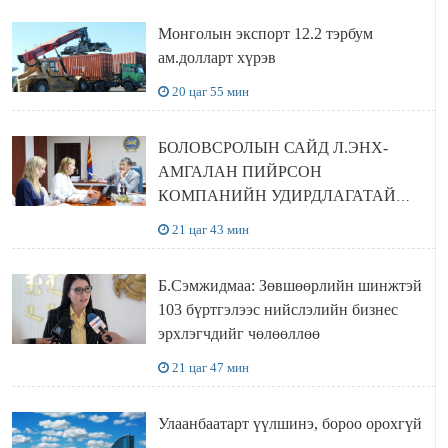
Монголын экспорт 12.2 тэрбум
ам.долларт хүрэв
20 цаг 55 мин
БОЛОВСРОЛЫН САЙД Л.ЭНХ-
АМГАЛАН ПИЙРСОН
КОМПАНИЙН УДИРДЛАГАТАЙ
УУЛЗЛАА
21 цаг 43 мин
Б.Сэмжидмаа: Зөвшөөрлийн шинжтэй
103 бүртгэлээс нийслэлийн бизнес
эрхлэгчдийг чөлөөллөө
21 цаг 47 мин
Улаанбаатарт үүлшинэ, бороо орохгүй