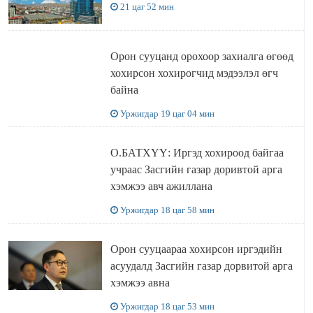
21 цаг 52 мин
Орон сууцанд орохоор захиалга өгөөд
хохирсон хохирогчид мэдээлэл өгч
байна
Уржигдар 19 цаг 04 мин
О.БАТХҮҮ: Иргэд хохироод байгаа
учраас Засгийн газар доривтой арга
хэмжээ авч ажиллана
Уржигдар 18 цаг 58 мин
Орон сууцаараа хохирсон иргэдийн
асуудалд Засгийн газар дорвитой арга
хэмжээ авна
Уржигдар 18 цаг 53 мин