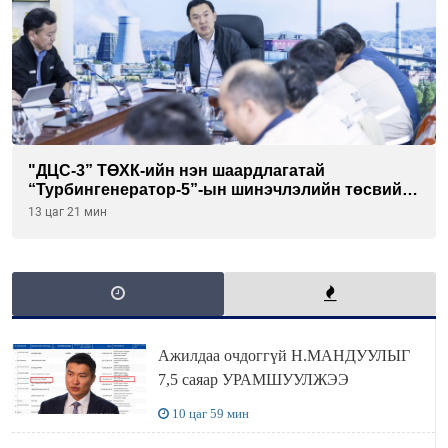
"ДЦС-3” ТӨХК-ийн нэн шаардлагатай
“Турбингенератор-5”-ын шинэчлэлийн төсвийг
шийдвэрлэхээр болов
13 цаг 21 мин
Ажилдаа очдоггүй Н.МАНДУУЛЫГ
7,5 саяар УРАМШУУЛЖЭЭ
10 цаг 59 мин