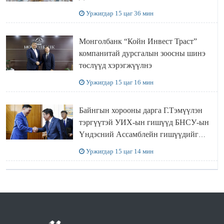
ӨМНӨГОВЬ АЙМАГТ
Уржигдар 15 цаг 36 мин
АЖИЛЛАЛАА
Монголбанк “Койн Инвест Траст”
компанитай дурсгалын зоосны шинэ
төслүүд хэрэгжүүлнэ
Уржигдар 15 цаг 16 мин
Байнгын хорооны дарга Г.Тэмүүлэн
тэргүүтэй УИХ-ын гишүүд БНСУ-ын
Үндэсний Ассамблейн гишүүдийг
хүлээн авч уулзав
Уржигдар 15 цаг 14 мин