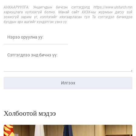
АНХААРУУЛГА: Уншигчдын бичсэн сэтгэгдэлд https://www.ulsturch.mn
хариуцлага хүлээхгүй болно. Манай сайт ХХЗХ-ны журмын дагуу зүй
зохисгүй зарим үг, хэллэгийг хязгаарласан тул Та сэтгэгдэл бичихдээ
бусдын эрх ашгийг хүндэтгэн үзнэ үү.
Илгээх
Холбоотой мэдээ