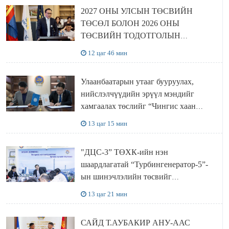
2027 ОНЫ УЛСЫН ТӨСВИЙН
ТӨСӨЛ БОЛОН 2026 ОНЫ
ТӨСВИЙН ТОДОТГОЛЫН
ТӨСЛИЙН ОЛОН НИЙТИЙН
12 цаг 46 мин
ХЭЛЭЛЦҮҮЛЭГ БОЛЛОО
Улаанбаатарын утааг бууруулах,
нийслэлчүүдийн эрүүл мэндийг
хамгаалах төслийг “Чингис хаан
баялгийн сан нэгдэл” ХХК-тай
13 цаг 15 мин
хамтран хэрэгжүүлнэ
"ДЦС-3” ТӨХК-ийн нэн
шаардлагатай “Турбингенератор-5”-
ын шинэчлэлийн төсвийг
шийдвэрлэхээр болов
13 цаг 21 мин
САЙД Т.АУБАКИР АНУ-ААС