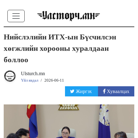
Нийслэлийн ИТХ-ын Бүсчилсэн
хөгжлийн хорооны хуралдаан
боллоо
Ulsturch.mn
Үйл явдал
/
2026-06-11
Жиргэх
Хуваалцах