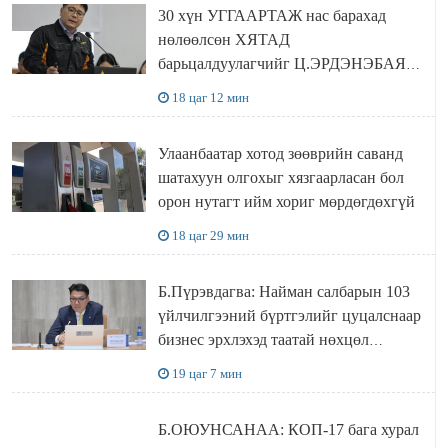
30 хүн УГГААРТАЖ нас барахад
нөлөөлсөн ХЯТАД
барьцалдуулагчийг Ц.ЭРДЭНЭБАЯР
захирал дахин худалдаж авахаар
18 цаг 12 мин
болжээ
Улаанбаатар хотод зөөврийн саванд
шатахуун олгохыг хязгаарласан бол
орон нутагт ийм хориг мөрдөгдөхгүй
18 цаг 29 мин
Б.Пүрэвдагва: Найман салбарын 103
үйлчилгээний бүртгэлийг цуцалснаар
бизнес эрхлэхэд таатай нөхцөл
бүрдэнэ
19 цаг 7 мин
Б.ОЮУНСАНАА: КОП-17 бага хурал