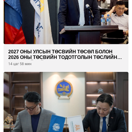
2027 ОНЫ УЛСЫН ТӨСВИЙН ТӨСӨЛ БОЛОН
2026 ОНЫ ТӨСВИЙН ТОДОТГОЛЫН ТӨСЛИЙН
ОЛОН НИЙТИЙН ХЭЛЭЛЦҮҮЛЭГ БОЛЛОО
14 цаг 58 мин