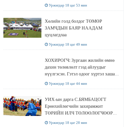
хүчингүй болгох тогтоолын төслийг
Уржигдар 18 цаг 53 мин
баталлаа
Хөлийн голд болдог ТӨМӨР
ЗАМЧДЫН БАЯР НААДАМ
цуцлагдлаа
Уржигдар 18 цаг 49 мин
ХОХИРОГЧ: Зургаан жилийн өмнө
дахин төлөвлөлт гээд айлуудыг
нүүлгэсэн. Гэтэл одоог хүртэл хашаа
байшин ч байхгүй, орон сууц ч
Уржигдар 18 цаг 44 мин
байхгүй хаана амьдрахаа мэдэхгүй явж
байна
УИХ-ын дарга С.БЯМБАЦОГТ
Ерөнхийлөгчийн захирамжит
ТӨРИЙН ИЛЧ ТӨЛӨӨЛӨГЧӨӨР
Сутай хайрханы тахилгад оролцжээ
Уржигдар 18 цаг 28 мин