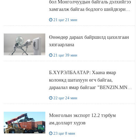
бол Монголчуудын байгаль дэлхийгээ
хамгаалж байгаа бодлого шийдвэрийг
ДЭЛХИЙД СУРТАЛЧИЛАХ гол
21 цаг 21 мин
бодлого
Өнөөдөр дараах байршилд цахилгаан
хязгаарлана
21 цаг 39 мин
Б.ХҮРЭЛБААТАР: Хаана ямар
колонкд шатахуун өгч байгаа,
дараалал ямар байгааг "BENZIN.MN”
сайтаас харах боломжтой
22 цаг 24 мин
Монголын экспорт 12.2 тэрбум
ам.долларт хүрэв
23 цаг 8 мин