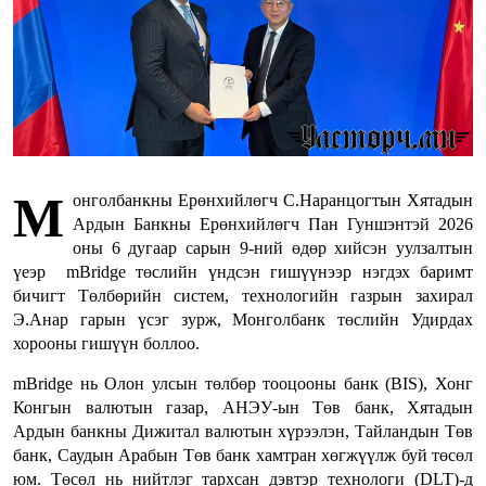
М
онголбанкны Ерөнхийлөгч С.Наранцогтын Хятадын
Ардын Банкны Ерөнхийлөгч Пан Гуншэнтэй 2026
оны 6 дугаар сарын 9-ний өдөр хийсэн уулзалтын
үеэр mBridge төслийн үндсэн гишүүнээр нэгдэх баримт
бичигт Төлбөрийн систем, технологийн газрын захирал
Э.Анар гарын үсэг зурж, Монголбанк төслийн Удирдах
хорооны гишүүн боллоо.
mBridge нь Олон улсын төлбөр тооцооны банк (BIS), Хонг
Конгын валютын газар, АНЭУ-ын Төв банк, Хятадын
Ардын банкны Дижитал валютын хүрээлэн, Тайландын Төв
банк, Саудын Арабын Төв банк хамтран хөгжүүлж буй төсөл
юм. Төсөл нь нийтлэг тархсан дэвтэр технологи (DLT)-д