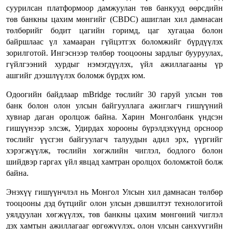
суурилсан платформоор дамжуулан төв банкууд өөрсдийн
төв банкны цахим мөнгийг (CBDC) ашиглан хил дамнасан
төлбөрийг бодит цагийн горимд, цаг хугацаа болон
байршлаас үл хамааран гүйцэтгэх боломжийг бүрдүүлэх
зорилготой. Ингэснээр төлбөр тооцооны зардлыг бууруулах,
гүйлгээний хурдыг нэмэгдүүлэх, үйл ажиллагааны үр
ашгийг дээшлүүлэх боломж бүрдэх юм.
Одоогийн байдлаар mBridge төслийг 30 гаруй улсын төв
банк болон олон улсын байгууллага ажиглагч гишүүний
хувиар даган оролцож байна. Харин Монголбанк үндсэн
гишүүнээр элсэж, Удирдах хорооны бүрэлдэхүүнд орсноор
төслийг үүсгэн байгуулагч талуудын адил эрх, үүргийг
хэрэгжүүлж, төслийн хөгжлийн чиглэл, бодлого болон
шийдвэр гаргах үйл явцад хамтран оролцох боломжтой болж
байна.
Энэхүү гишүүнчлэл нь Монгол Улсын хил дамнасан төлбөр
тооцооны дэд бүтцийг олон улсын дэвшилтэт технологитой
уялдуулан хөгжүүлэх, төв банкны цахим мөнгөний чиглэл
дэх хамтын ажиллагааг өргөжүүлэх, олон улсын санхүүгийн