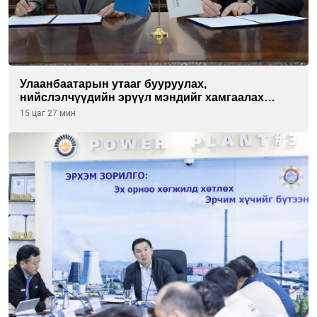
Улаанбаатарын утааг бууруулах,
нийслэлчүүдийн эрүүл мэндийг хамгаалах
төслийг “Чингис хаан баялгийн сан нэгдэл” ХХК-
15 цаг 27 мин
тай хамтран хэрэгжүүлнэ