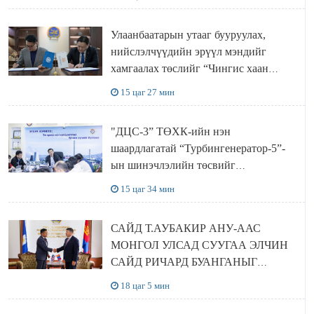
ХЭЛЭЛЦҮҮЛЭГ БОЛЛОО
Улаанбаатарын утааг бууруулах,
нийслэлчүүдийн эрүүл мэндийг
хамгаалах төслийг “Чингис хаан
баялгийн сан нэгдэл” ХХК-тай
15 цаг 27 мин
хамтран хэрэгжүүлнэ
"ДЦС-3” ТӨХК-ийн нэн
шаардлагатай “Турбингенератор-5”-
ын шинэчлэлийн төсвийг
шийдвэрлэхээр болов
15 цаг 34 мин
САЙД Т.АУБАКИР АНУ-ААС
МОНГОЛ УЛСАД СУУГАА ЭЛЧИН
САЙД РИЧАРД БУАНГАНЫГ
ХҮЛЭЭН АВЧ УУЛЗЛАА
18 цаг 5 мин