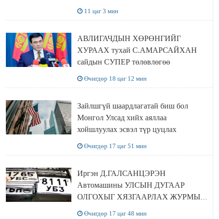
БОЛОВСРОЛЫН ЯАМАНД
11 цаг 3 мин
ЗОЧИЛЛОО
АВЛИГАЧДЫН ХӨРӨНГИЙГ
ХУРААХ тухай С.АМАРСАЙХАН
сайдын СУПЕР төлөвлөгөө
Өчигдөр 18 цаг 12 мин
Зайлшгүй шаардлагатай биш бол
Монгол Улсад хийх аяллаа
хойшлуулах эсвэл түр цуцлах
Өчигдөр 17 цаг 51 мин
Иргэн Д.ГАЛСАНЦЭРЭН
Автомашины УЛСЫН ДУГААР
ОЛГОХЫГ ХЯЗГААРЛАХ ЖУРМЫГ
ЦУЦЛУУЛАХ санал гаргажээ
Өчигдөр 17 цаг 48 мин