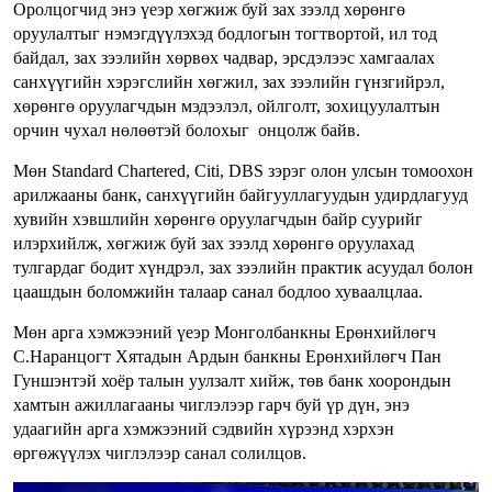
Оролцогчид энэ үеэр хөгжиж буй зах зээлд хөрөнгө
оруулалтыг нэмэгдүүлэхэд бодлогын тогтвортой, ил тод
байдал, зах зээлийн хөрвөх чадвар, эрсдэлээс хамгаалах
санхүүгийн хэрэгслийн хөгжил, зах зээлийн гүнзгийрэл,
хөрөнгө оруулагчдын мэдээлэл, ойлголт, зохицуулалтын
орчин чухал нөлөөтэй болохыг онцолж байв.
Мөн Standard Chartered, Citi, DBS зэрэг олон улсын томоохон
арилжааны банк, санхүүгийн байгууллагуудын удирдлагууд
хувийн хэвшлийн хөрөнгө оруулагчдын байр суурийг
илэрхийлж, хөгжиж буй зах зээлд хөрөнгө оруулахад
тулгардаг бодит хүндрэл, зах зээлийн практик асуудал болон
цаашдын боломжийн талаар санал бодлоо хуваалцлаа.
Мөн арга хэмжээний үеэр Монголбанкны Ерөнхийлөгч
С.Наранцогт Хятадын Ардын банкны Ерөнхийлөгч Пан
Гуншэнтэй хоёр талын уулзалт хийж, төв банк хоорондын
хамтын ажиллагааны чиглэлээр гарч буй үр дүн, энэ
удаагийн арга хэмжээний сэдвийн хүрээнд хэрхэн
өргөжүүлэх чиглэлээр санал солилцов.