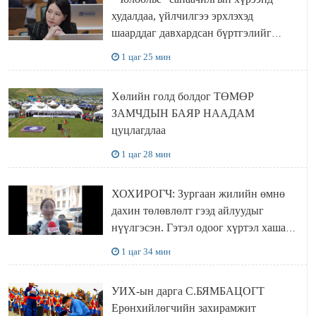
худалдаа, үйлчилгээ эрхлэхэд
шаарддаг давхардсан бүртгэлийг
хүчингүй болгох тогтоолын төслийг
1 цаг 25 мин
баталлаа
Хөлийн голд болдог ТӨМӨР
ЗАМЧДЫН БАЯР НААДАМ
цуцлагдлаа
1 цаг 28 мин
ХОХИРОГЧ: Зургаан жилийн өмнө
дахин төлөвлөлт гээд айлуудыг
нүүлгэсэн. Гэтэл одоог хүртэл хашаа
байшин ч байхгүй, орон сууц ч
1 цаг 34 мин
байхгүй хаана амьдрахаа мэдэхгүй явж
байна
УИХ-ын дарга С.БЯМБАЦОГТ
Ерөнхийлөгчийн захирамжит