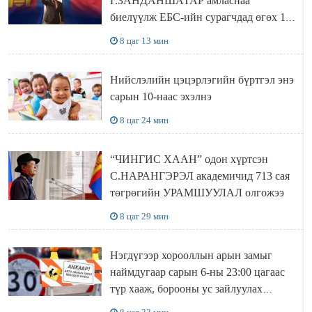
Г.ЗАНДАНШАТАР амласнаа
биелүүлж ЕБС-ийн сурагчдад өгөх 10.
МЯНГАН ШАТРАА хүлээн авчээ
8 цаг 13 мин
Нийслэлийн цэцэрлэгийн бүртгэл энэ
сарын 10-наас эхэлнэ
8 цаг 24 мин
“ЧИНГИС ХААН” одон хүртсэн
С.НАРАНГЭРЭЛ академичид 713 сая
төгрөгийн УРАМШУУЛАЛ олгожээ
8 цаг 29 мин
Нэгдүгээр хорооллын арын замыг
наймдугаар сарын 6-ны 23:00 цагаас
түр хааж, борооны ус зайлуулах
шугамын хөндлөн сэтэлгээ хийнэ