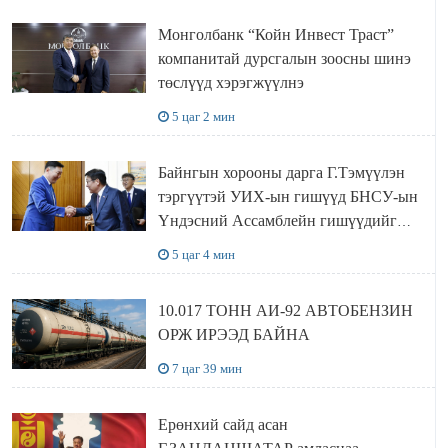
Монголбанк “Койн Инвест Траст”
компанитай дурсгалын зоосны шинэ
төслүүд хэрэгжүүлнэ
5 цаг 2 мин
Байнгын хорооны дарга Г.Тэмүүлэн
тэргүүтэй УИХ-ын гишүүд БНСУ-ын
Үндэсний Ассамблейн гишүүдийг
хүлээн авч уулзав
5 цаг 4 мин
10.017 ТОНН АИ-92 АВТОБЕНЗИН
ОРЖ ИРЭЭД БАЙНА
7 цаг 39 мин
Ерөнхий сайд асан