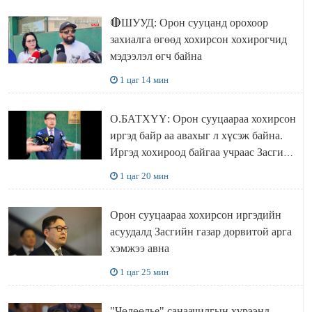
🔴ШУУД: Орон сууцанд орохоор
захиалга өгөөд хохирсон хохирогчид
мэдээлэл өгч байна
1 цаг 14 мин
О.БАТХҮҮ: Орон сууцаараа хохирсон
иргэд байр аа авахыг л хүсэж байна.
Иргэд хохироод байгаа учраас Засгийн
газар доривтой арга хэмжээ авч
1 цаг 20 мин
ажиллана
Орон сууцаараа хохирсон иргэдийн
асуудалд Засгийн газар дорвитой арга
хэмжээ авна
1 цаг 25 мин
"Чөлөөлье" санаачилгын хүрээнд