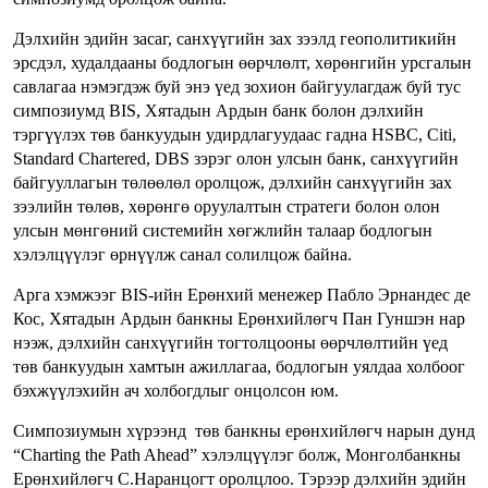
Дэлхийн эдийн засаг, санхүүгийн зах зээлд геополитикийн
эрсдэл, худалдааны бодлогын өөрчлөлт, хөрөнгийн урсгалын
савлагаа нэмэгдэж буй энэ үед зохион байгуулагдаж буй тус
симпозиумд BIS, Хятадын Ардын банк болон дэлхийн
тэргүүлэх төв банкуудын удирдлагуудаас гадна HSBC, Citi,
Standard Chartered, DBS зэрэг олон улсын банк, санхүүгийн
байгууллагын төлөөлөл оролцож, дэлхийн санхүүгийн зах
зээлийн төлөв, хөрөнгө оруулалтын стратеги болон олон
улсын мөнгөний системийн хөгжлийн талаар бодлогын
хэлэлцүүлэг өрнүүлж санал солилцож байна.
Арга хэмжээг BIS-ийн Ерөнхий менежер Пабло Эрнандес де
Кос, Хятадын Ардын банкны Ерөнхийлөгч Пан Гуншэн нар
нээж, дэлхийн санхүүгийн тогтолцооны өөрчлөлтийн үед
төв банкуудын хамтын ажиллагаа, бодлогын уялдаа холбоог
бэхжүүлэхийн ач холбогдлыг онцолсон юм.
Симпозиумын хүрээнд төв банкны ерөнхийлөгч нарын дунд
“Charting the Path Ahead” хэлэлцүүлэг болж, Монголбанкны
Ерөнхийлөгч С.Наранцогт оролцлоо. Тэрээр дэлхийн эдийн