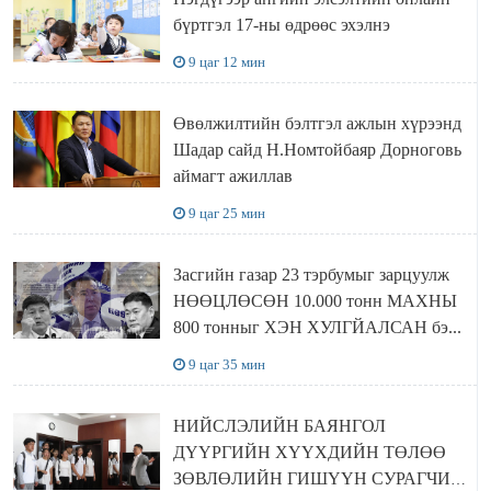
бүртгэл 17-ны өдрөөс эхэлнэ
9 цаг 12 мин
Өвөлжилтийн бэлтгэл ажлын хүрээнд
Шадар сайд Н.Номтойбаяр Дорноговь
аймагт ажиллав
9 цаг 25 мин
Засгийн газар 23 тэрбумыг зарцуулж
НӨӨЦЛӨСӨН 10.000 тонн МАХНЫ
800 тонныг ХЭН ХУЛГЙАЛСАН бэ...
9 цаг 35 мин
НИЙСЛЭЛИЙН БАЯНГОЛ
ДҮҮРГИЙН ХҮҮХДИЙН ТӨЛӨӨ
ЗӨВЛӨЛИЙН ГИШҮҮН СУРАГЧИД