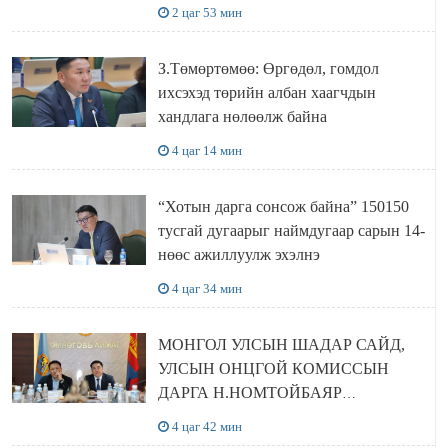
болов
2 цаг 53 мин
З.Төмөртөмөө: Өргөдөл, гомдол
ихсэхэд төрийн албан хаагчдын
хандлага нөлөөлж байна
4 цаг 14 мин
“Хотын дарга сонсож байна” 150150
тусгай дугаарыг наймдугаар сарын 14-
нөөс ажиллуулж эхэлнэ
4 цаг 34 мин
МОНГОЛ УЛСЫН ШАДАР САЙД,
УЛСЫН ОНЦГОЙ КОМИССЫН
ДАРГА Н.НОМТОЙБАЯР
ӨМНӨГОВЬ АЙМАГТ
4 цаг 42 мин
АЖИЛЛАЛАА