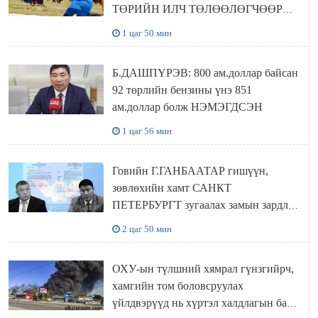
ТӨРИЙН ИЛЧ ТӨЛӨӨЛӨГЧӨӨР
Сутай хайрханы тахилгад оролцжээ
1 цаг 50 мин
Б.ДАШПҮРЭВ: 800 ам.доллар байсан
92 төрлийн бензины үнэ 851
ам.доллар болж НЭМЭГДСЭН
1 цаг 56 мин
Говийн Г.ГАНБААТАР гишүүн,
зөвлөхийн хамт САНКТ
ПЕТЕРБУРГТ зугаалах замын зардлаа
“ИНҮТ” ТӨХХК даажээ
2 цаг 50 мин
ОХУ-ын түлшний хямрал гүнзгийрч,
хамгийн том боловсруулах
үйлдвэрүүд нь хүртэл халдлагын бай