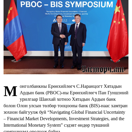
М
онголбанкны Ерөнхийлөгч С.Наранцогт Хятадын
Ардын банк (PBOC)-ны Ерөнхийлөгч Пан Гуншэний
урилгаар Шанхай хотноо Хятадын Ардын банк
болон Олон улсын төлбөр тооцооны банк (BIS)-наас хамтран
зохион байгуулж буй “Navigating Global Financial Uncertainty
– Financial Market Developments, Investment Strategies, and the
International Monetary System” сэдэвт өндөр түвшний
симпозиумд оролцож байна.