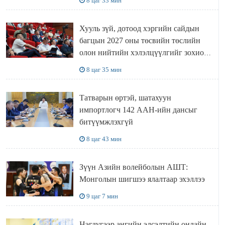
8 цаг 33 мин
Хууль зүй, дотоод хэргийн сайдын
багцын 2027 оны төсвийн төслийн
олон нийтийн хэлэлцүүлгийг зохион
байгууллаа
8 цаг 35 мин
Татварын өртэй, шатахуун
импортлогч 142 ААН-ийн дансыг
битүүмжлэхгүй
8 цаг 43 мин
Зүүн Азийн волейболын АШТ:
Монголын шигшээ ялалтаар эхэллээ
9 цаг 7 мин
Нэгдүгээр ангийн элсэлтийн онлайн