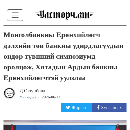
Монголбанкны Ерөнхийлөгч
дэлхийн төв банкны удирдлагуудын
өндөр түвшний симпозиумд
оролцож, Хятадын Ардын банкны
Ерөнхийлөгчтэй уулзлаа
Д.Оюунболд
Үйл явдал
/
2026-06-12
Жиргэх
Хуваалцах