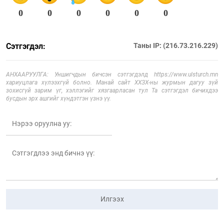
0
0
0
0
0
0
Сэтгэгдэл:
Таны IP: (216.73.216.229)
АНХААРУУЛГА: Уншигчдын бичсэн сэтгэгдэлд https://www.ulsturch.mn
хариуцлага хүлээхгүй болно. Манай сайт ХХЗХ-ны журмын дагуу зүй
зохисгүй зарим үг, хэллэгийг хязгаарласан тул Та сэтгэгдэл бичихдээ
бусдын эрх ашгийг хүндэтгэн үзнэ үү.
Илгээх