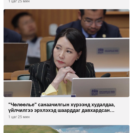
1 цаг 25 мин
"Чөлөөлье" санаачилгын хүрээнд худалдаа,
үйлчилгээ эрхлэхэд шаарддаг давхардсан
бүртгэлийг хүчингүй болгох тогтоолын төслийг
1 цаг 25 мин
баталлаа