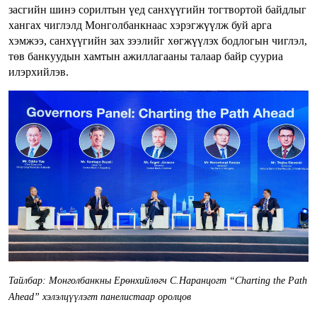
засгийн шинэ сорилтын үед санхүүгийн тогтвортой байдлыг
хангах чиглэлд Монголбанкнаас хэрэгжүүлж буй арга
хэмжээ, санхүүгийн зах зээлийг хөгжүүлэх бодлогын чиглэл,
төв банкуудын хамтын ажиллагааны талаар байр сууриа
илэрхийлэв.
Тайлбар: Монголбанкны Ерөнхийлөгч С.Наранцогт “Charting the Path
Ahead” хэлэлцүүлэгт панелистаар оролцов