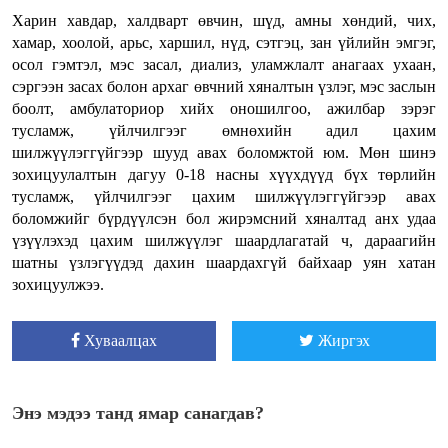
Харин хавдар, халдварт өвчин, шүд, амны хөндий, чих,
хамар, хоолой, арьс, харшил, нүд, сэтгэц, зан үйлийн эмгэг,
осол гэмтэл, мэс засал, диализ, уламжлалт анагаах ухаан,
сэргээн засах болон архаг өвчний хяналтын үзлэг, мэс заслын
боолт, амбулаториор хийх оношилгоо, ажилбар зэрэг
тусламж, үйлчилгээг өмнөхийн адил цахим
шилжүүлэггүйгээр шууд авах боломжтой юм. Мөн шинэ
зохицуулалтын дагуу 0-18 насны хүүхдүүд бүх төрлийн
тусламж, үйлчилгээг цахим шилжүүлэггүйгээр авах
боломжийг бүрдүүлсэн бол жирэмсний хяналтад анх удаа
үзүүлэхэд цахим шилжүүлэг шаардлагатай ч, дараагийн
шатны үзлэгүүдэд дахин шаардахгүй байхаар уян хатан
зохицуулжээ.
Хуваалцах
Жиргэх
Энэ мэдээ танд ямар санагдав?