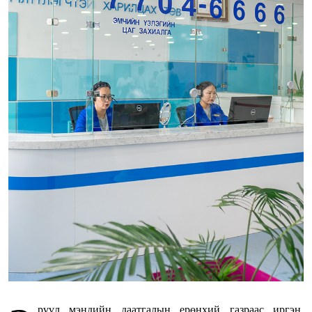
рүүл мэндийн даатгалын ерөнхий газраас иргэн,