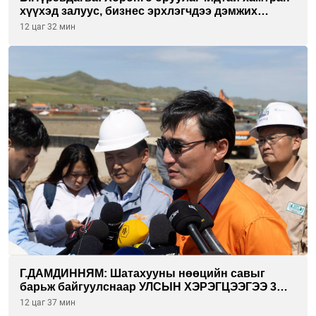
хүүхэд залуус, бизнес эрхлэгчдээ дэмжих
инкубатор төвүүдийг хотын захын
12 цаг 32 мин
хорооллуудад байгуулна
Г.ДАМДИННЯМ: Шатахууны нөөцийн савыг
барьж байгуулснаар УЛСЫН ХЭРЭГЦЭЭГЭЭ 3
САРААР НӨӨЦЛӨДӨГ болно
12 цаг 37 мин