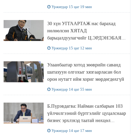
ХҮЛЭЭН АВЧ УУЛЗЛАА
Уржигдар 15 цаг 19 мин
30 хүн УГГААРТАЖ нас барахад
нөлөөлсөн ХЯТАД
барьцалдуулагчийг Ц.ЭРДЭНЭБАЯР
захирал дахин худалдаж авахаар
Уржигдар 15 цаг 12 мин
болжээ
Улаанбаатар хотод зөөврийн саванд
шатахуун олгохыг хязгаарласан бол
орон нутагт ийм хориг мөрдөгдөхгүй
Уржигдар 14 цаг 55 мин
Б.Пүрэвдагва: Найман салбарын 103
үйлчилгээний бүртгэлийг цуцалснаар
бизнес эрхлэхэд таатай нөхцөл
бүрдэнэ
Уржигдар 14 цаг 17 мин