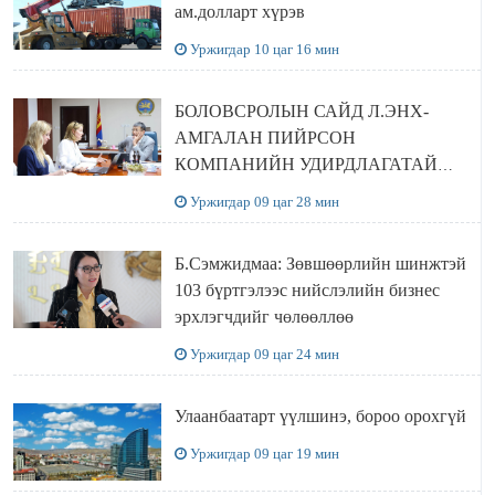
ам.долларт хүрэв
Уржигдар 10 цаг 16 мин
БОЛОВСРОЛЫН САЙД Л.ЭНХ-
АМГАЛАН ПИЙРСОН
КОМПАНИЙН УДИРДЛАГАТАЙ
УУЛЗЛАА
Уржигдар 09 цаг 28 мин
Б.Сэмжидмаа: Зөвшөөрлийн шинжтэй
103 бүртгэлээс нийслэлийн бизнес
эрхлэгчдийг чөлөөллөө
Уржигдар 09 цаг 24 мин
Улаанбаатарт үүлшинэ, бороо орохгүй
Уржигдар 09 цаг 19 мин