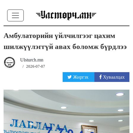
Амбулаторийн үйлчилгээг цахим
шилжүүлэггүй авах боломж бүрдлээ
Ulsturch.mn
/
2026-07-07
Жиргэх
Хуваалцах