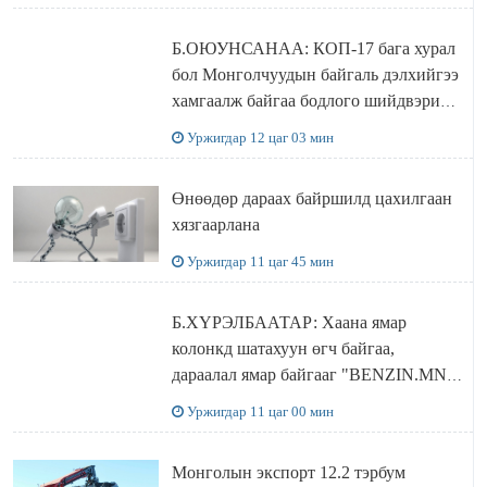
Б.ОЮУНСАНАА: КОП-17 бага хурал
бол Монголчуудын байгаль дэлхийгээ
хамгаалж байгаа бодлого шийдвэрийг
ДЭЛХИЙД СУРТАЛЧИЛАХ гол
Уржигдар 12 цаг 03 мин
бодлого
Өнөөдөр дараах байршилд цахилгаан
хязгаарлана
Уржигдар 11 цаг 45 мин
Б.ХҮРЭЛБААТАР: Хаана ямар
колонкд шатахуун өгч байгаа,
дараалал ямар байгааг "BENZIN.MN”
сайтаас харах боломжтой
Уржигдар 11 цаг 00 мин
Монголын экспорт 12.2 тэрбум