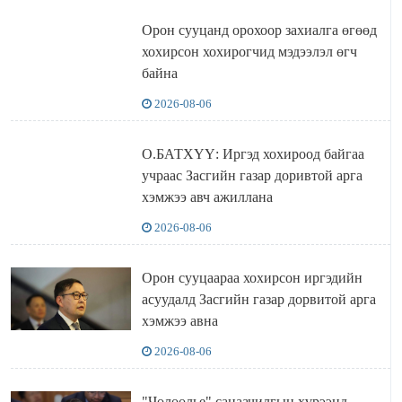
Орон сууцанд орохоор захиалга өгөөд
хохирсон хохирогчид мэдээлэл өгч
байна
2026-08-06
О.БАТХҮҮ: Иргэд хохироод байгаа
учраас Засгийн газар доривтой арга
хэмжээ авч ажиллана
2026-08-06
Орон сууцаараа хохирсон иргэдийн
асуудалд Засгийн газар дорвитой арга
хэмжээ авна
2026-08-06
"Чөлөөлье" санаачилгын хүрээнд