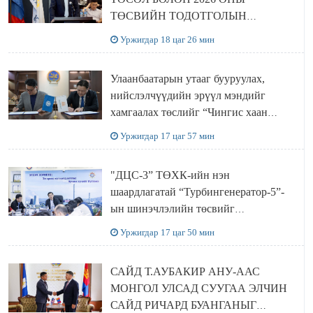
ТӨСВИЙН ТОДОТГОЛЫН
ТӨСЛИЙН ОЛОН НИЙТИЙН
Уржигдар 18 цаг 26 мин
ХЭЛЭЛЦҮҮЛЭГ БОЛЛОО
Улаанбаатарын утааг бууруулах,
нийслэлчүүдийн эрүүл мэндийг
хамгаалах төслийг “Чингис хаан
баялгийн сан нэгдэл” ХХК-тай
Уржигдар 17 цаг 57 мин
хамтран хэрэгжүүлнэ
"ДЦС-3” ТӨХК-ийн нэн
шаардлагатай “Турбингенератор-5”-
ын шинэчлэлийн төсвийг
шийдвэрлэхээр болов
Уржигдар 17 цаг 50 мин
САЙД Т.АУБАКИР АНУ-ААС
МОНГОЛ УЛСАД СУУГАА ЭЛЧИН
САЙД РИЧАРД БУАНГАНЫГ