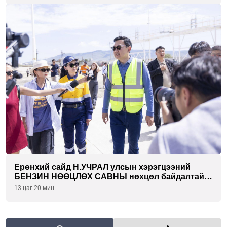
Ерөнхий сайд Н.УЧРАЛ улсын хэрэгцээний
БЕНЗИН НӨӨЦЛӨХ САВНЫ нөхцөл байдалтай
танилцлаа
13 цаг 20 мин