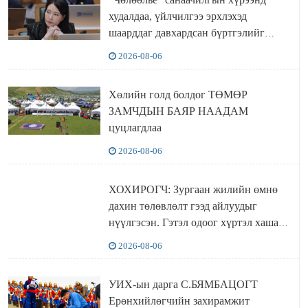
худалдаа, үйлчилгээ эрхлэхэд
шаарддаг давхардсан бүртгэлийг
хүчингүй болгох тогтоолын төслийг
2026-08-06
баталлаа
Хөлийн голд болдог ТӨМӨР
ЗАМЧДЫН БАЯР НААДАМ
цуцлагдлаа
2026-08-06
ХОХИРОГЧ: Зургаан жилийн өмнө
дахин төлөвлөлт гээд айлуудыг
нүүлгэсэн. Гэтэл одоог хүртэл хашаа
байшин ч байхгүй, орон сууц ч
2026-08-06
байхгүй хаана амьдрахаа мэдэхгүй явж
байна
УИХ-ын дарга С.БЯМБАЦОГТ
Ерөнхийлөгчийн захирамжит