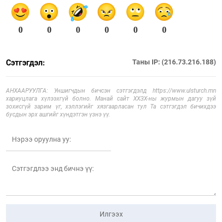
0
0
0
0
0
0
Сэтгэгдэл:
Таны IP: (216.73.216.188)
АНХААРУУЛГА: Уншигчдын бичсэн сэтгэгдэлд https://www.ulsturch.mn
хариуцлага хүлээхгүй болно. Манай сайт ХХЗХ-ны журмын дагуу зүй
зохисгүй зарим үг, хэллэгийг хязгаарласан тул Та сэтгэгдэл бичихдээ
бусдын эрх ашгийг хүндэтгэн үзнэ үү.
Илгээх