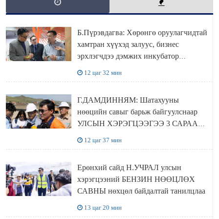
Б.Пүрэвдагва: Хөрөнгө оруулагчидтай
хамтран хүүхэд залуус, бизнес
эрхлэгчдээ дэмжих инкубатор
төвүүдийг хотын захын хорооллуудад
12 цаг 32 мин
байгуулна
Г.ДАМДИННЯМ: Шатахууны
нөөцийн савыг барьж байгуулснаар
УЛСЫН ХЭРЭГЦЭЭГЭЭ 3 САРААР
НӨӨЦЛӨДӨГ болно
12 цаг 37 мин
Ерөнхий сайд Н.УЧРАЛ улсын
хэрэгцээний БЕНЗИН НӨӨЦЛӨХ
САВНЫ нөхцөл байдалтай танилцлаа
13 цаг 20 мин