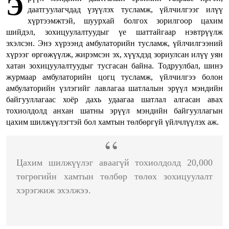
Э
даатгуулагчдад үзүүлэх тусламж, үйлчилгээг илүү
хүртээмжтэй, шуурхай болгох зорилгоор цахим
шийдэл, зохицуулалтуудыг үе шаттайгаар нэвтрүүлж
эхэлсэн. Энэ хүрээнд амбулаторийн тусламж, үйлчилгээний
хүрээг өргөжүүлж, жирэмсэн эх, хүүхдэд зориулсан илүү уян
хатан зохицуулалтуудыг тусгасан байна. Тодруулбал, шинэ
журмаар амбулаторийн цогц тусламж, үйлчилгээ болон
амбулаторийн үзлэгийг лавлагаа шатлалын эрүүл мэндийн
байгууллагаас хоёр дахь удаагаа шатлал алгасан авах
тохиолдолд анхан шатны эрүүл мэндийн байгууллагын
цахим шилжүүлэгтэй бол хамтын төлбөргүй үйлчлүүлэх аж.
Цахим шилжүүлэг аваагүй тохиолдолд 20,000
төгрөгийн хамтын төлбөр төлөх зохицуулалт
хэрэгжиж эхэлжээ.