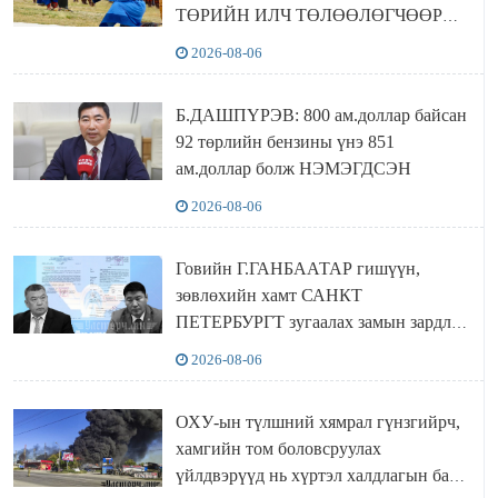
ТӨРИЙН ИЛЧ ТӨЛӨӨЛӨГЧӨӨР
Сутай хайрханы тахилгад оролцжээ
2026-08-06
Б.ДАШПҮРЭВ: 800 ам.доллар байсан
92 төрлийн бензины үнэ 851
ам.доллар болж НЭМЭГДСЭН
2026-08-06
Говийн Г.ГАНБААТАР гишүүн,
зөвлөхийн хамт САНКТ
ПЕТЕРБУРГТ зугаалах замын зардлаа
“ИНҮТ” ТӨХХК даажээ
2026-08-06
ОХУ-ын түлшний хямрал гүнзгийрч,
хамгийн том боловсруулах
үйлдвэрүүд нь хүртэл халдлагын бай