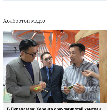
Холбоотой мэдээ
Б.Пүрэвдагва: Хөрөнгө оруулагчидтай хамтран