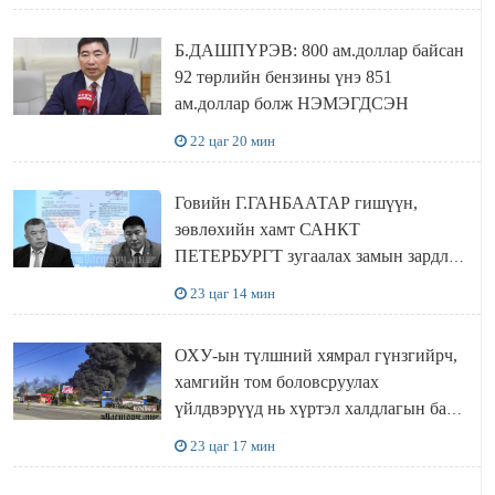
Б.ДАШПҮРЭВ: 800 ам.доллар байсан
92 төрлийн бензины үнэ 851
ам.доллар болж НЭМЭГДСЭН
22 цаг 20 мин
Говийн Г.ГАНБААТАР гишүүн,
зөвлөхийн хамт САНКТ
ПЕТЕРБУРГТ зугаалах замын зардлаа
“ИНҮТ” ТӨХХК даажээ
23 цаг 14 мин
ОХУ-ын түлшний хямрал гүнзгийрч,
хамгийн том боловсруулах
үйлдвэрүүд нь хүртэл халдлагын бай
болов
23 цаг 17 мин