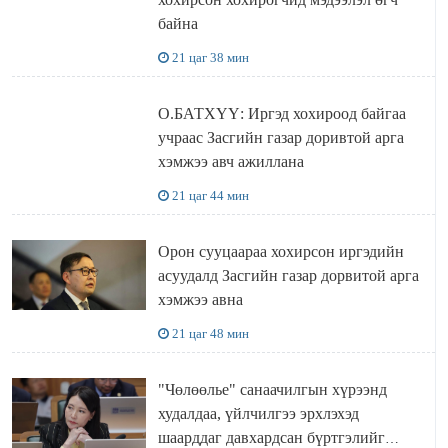
байна
21 цаг 38 мин
О.БАТХҮҮ: Иргэд хохироод байгаа
учраас Засгийн газар доривтой арга
хэмжээ авч ажиллана
21 цаг 44 мин
Орон сууцаараа хохирсон иргэдийн
асуудалд Засгийн газар дорвитой арга
хэмжээ авна
21 цаг 48 мин
"Чөлөөлье" санаачилгын хүрээнд
худалдаа, үйлчилгээ эрхлэхэд
шаарддаг давхардсан бүртгэлийг