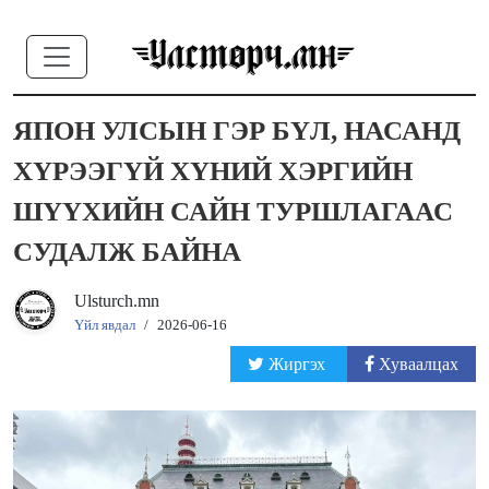
ЯПОН УЛСЫН ГЭР БҮЛ, НАСАНД
ХҮРЭЭГҮЙ ХҮНИЙ ХЭРГИЙН
ШҮҮХИЙН САЙН ТУРШЛАГААС
СУДАЛЖ БАЙНА
Ulsturch.mn
Үйл явдал
/
2026-06-16
Жиргэх
Хуваалцах