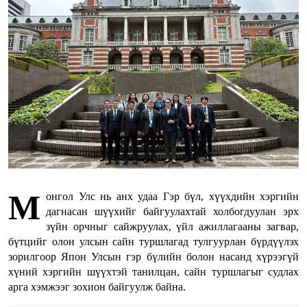
М
онгол Улс нь анх удаа Гэр бүл, хүүхдийн хэргийн
дагнасан шүүхийг байгуулахтай холбогдуулан эрх
зүйн орчныг сайжруулах, үйл ажиллагааны загвар,
бүтцийг олон улсын сайн туршлагад тулгуурлан бүрдүүлэх
зорилгоор Япон Улсын гэр бүлийн болон насанд хүрээгүй
хүний хэргийн шүүхтэй танилцан, сайн туршлагыг судлах
арга хэмжээг зохион байгуулж байна.