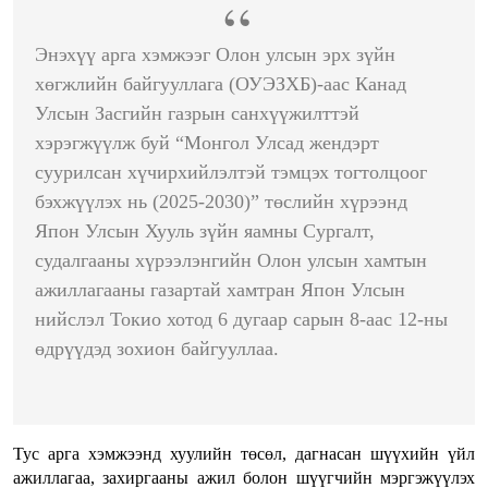
Энэхүү арга хэмжээг Олон улсын эрх зүйн
хөгжлийн байгууллага (ОУЭЗХБ)-аас Канад
Улсын Засгийн газрын санхүүжилттэй
хэрэгжүүлж буй “Монгол Улсад жендэрт
суурилсан хүчирхийлэлтэй тэмцэх тогтолцоог
бэхжүүлэх нь (2025-2030)” төслийн хүрээнд
Япон Улсын Хууль зүйн яамны Сургалт,
судалгааны хүрээлэнгийн Олон улсын хамтын
ажиллагааны газартай хамтран Япон Улсын
нийслэл Токио хотод 6 дугаар сарын 8-аас 12-ны
өдрүүдэд зохион байгууллаа.
Тус арга хэмжээнд хуулийн төсөл, дагнасан шүүхийн үйл
ажиллагаа, захиргааны ажил болон шүүгчийн мэргэжүүлэх