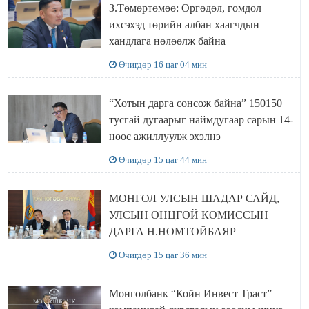
З.Төмөртөмөө: Өргөдөл, гомдол
ихсэхэд төрийн албан хаагчдын
хандлага нөлөөлж байна
Өчигдөр 16 цаг 04 мин
“Хотын дарга сонсож байна” 150150
тусгай дугаарыг наймдугаар сарын 14-
нөөс ажиллуулж эхэлнэ
Өчигдөр 15 цаг 44 мин
МОНГОЛ УЛСЫН ШАДАР САЙД,
УЛСЫН ОНЦГОЙ КОМИССЫН
ДАРГА Н.НОМТОЙБАЯР
ӨМНӨГОВЬ АЙМАГТ
Өчигдөр 15 цаг 36 мин
АЖИЛЛАЛАА
Монголбанк “Койн Инвест Траст”