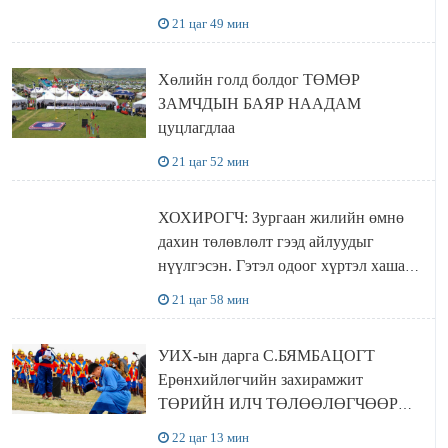
хүчингүй болгох тогтоолын төслийг
21 цаг 49 мин
баталлаа
Хөлийн голд болдог ТӨМӨР
ЗАМЧДЫН БАЯР НААДАМ
цуцлагдлаа
21 цаг 52 мин
ХОХИРОГЧ: Зургаан жилийн өмнө
дахин төлөвлөлт гээд айлуудыг
нүүлгэсэн. Гэтэл одоог хүртэл хашаа
байшин ч байхгүй, орон сууц ч
21 цаг 58 мин
байхгүй хаана амьдрахаа мэдэхгүй явж
байна
УИХ-ын дарга С.БЯМБАЦОГТ
Ерөнхийлөгчийн захирамжит
ТӨРИЙН ИЛЧ ТӨЛӨӨЛӨГЧӨӨР
Сутай хайрханы тахилгад оролцжээ
22 цаг 13 мин