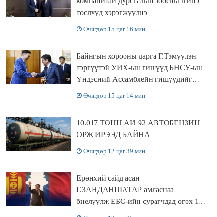
компанитай дурсгалын зоосны шинэ
төслүүд хэрэгжүүлнэ
Өчигдөр 15 цаг 16 мин
Байнгын хорооны дарга Г.Тэмүүлэн
тэргүүтэй УИХ-ын гишүүд БНСУ-ын
Үндэсний Ассамблейн гишүүдийг
хүлээн авч уулзав
Өчигдөр 15 цаг 14 мин
10.017 ТОНН АИ-92 АВТОБЕНЗИН
ОРЖ ИРЭЭД БАЙНА
Өчигдөр 12 цаг 39 мин
Ерөнхий сайд асан
Г.ЗАНДАНШАТАР амласнаа
биелүүлж ЕБС-ийн сурагчдад өгөх 10.
МЯНГАН ШАТРАА хүлээн авчээ