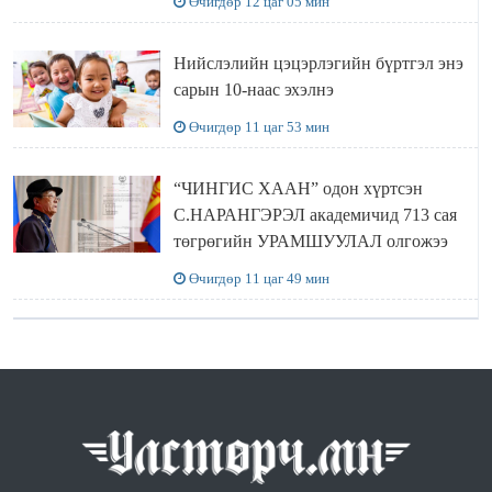
Өчигдөр 12 цаг 05 мин
Нийслэлийн цэцэрлэгийн бүртгэл энэ
сарын 10-наас эхэлнэ
Өчигдөр 11 цаг 53 мин
“ЧИНГИС ХААН” одон хүртсэн
С.НАРАНГЭРЭЛ академичид 713 сая
төгрөгийн УРАМШУУЛАЛ олгожээ
Өчигдөр 11 цаг 49 мин