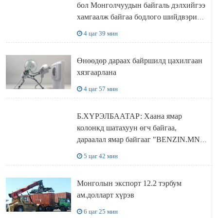
бол Монголчуудын байгаль дэлхийгээ
хамгаалж байгаа бодлого шийдвэрийг
ДЭЛХИЙД СУРТАЛЧИЛАХ гол
4 цаг 39 мин
бодлого
Өнөөдөр дараах байршилд цахилгаан
хязгаарлана
4 цаг 57 мин
Б.ХҮРЭЛБААТАР: Хаана ямар
колонкд шатахуун өгч байгаа,
дараалал ямар байгааг "BENZIN.MN”
сайтаас харах боломжтой
5 цаг 42 мин
Монголын экспорт 12.2 тэрбум
ам.долларт хүрэв
6 цаг 25 мин