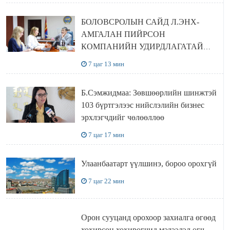
БОЛОВСРОЛЫН САЙД Л.ЭНХ-
АМГАЛАН ПИЙРСОН
КОМПАНИЙН УДИРДЛАГАТАЙ
УУЛЗЛАА
7 цаг 13 мин
Б.Сэмжидмаа: Зөвшөөрлийн шинжтэй
103 бүртгэлээс нийслэлийн бизнес
эрхлэгчдийг чөлөөллөө
7 цаг 17 мин
Улаанбаатарт үүлшинэ, бороо орохгүй
7 цаг 22 мин
Орон сууцанд орохоор захиалга өгөөд
хохирсон хохирогчид мэдээлэл өгч