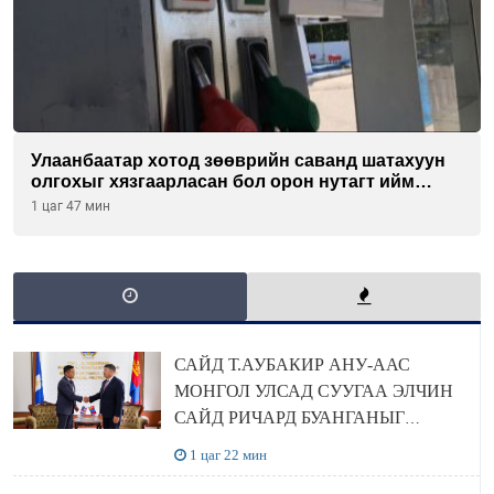
Улаанбаатар хотод зөөврийн саванд шатахуун
олгохыг хязгаарласан бол орон нутагт ийм
хориг мөрдөгдөхгүй
1 цаг 47 мин
САЙД Т.АУБАКИР АНУ-ААС
МОНГОЛ УЛСАД СУУГАА ЭЛЧИН
САЙД РИЧАРД БУАНГАНЫГ
ХҮЛЭЭН АВЧ УУЛЗЛАА
1 цаг 22 мин