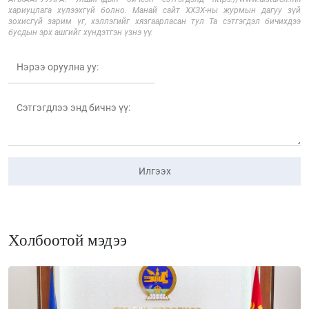
хариуцлага хүлээхгүй болно. Манай сайт ХХЗХ-ны журмын дагуу зүй
зохисгүй зарим үг, хэллэгийг хязгаарласан тул Та сэтгэгдэл бичихдээ
бусдын эрх ашгийг хүндэтгэн үзнэ үү.
Илгээх
Холбоотой мэдээ