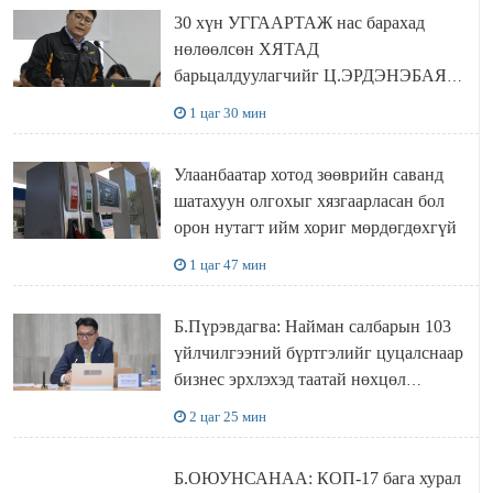
30 хүн УГГААРТАЖ нас барахад
нөлөөлсөн ХЯТАД
барьцалдуулагчийг Ц.ЭРДЭНЭБАЯР
захирал дахин худалдаж авахаар
1 цаг 30 мин
болжээ
Улаанбаатар хотод зөөврийн саванд
шатахуун олгохыг хязгаарласан бол
орон нутагт ийм хориг мөрдөгдөхгүй
1 цаг 47 мин
Б.Пүрэвдагва: Найман салбарын 103
үйлчилгээний бүртгэлийг цуцалснаар
бизнес эрхлэхэд таатай нөхцөл
бүрдэнэ
2 цаг 25 мин
Б.ОЮУНСАНАА: КОП-17 бага хурал