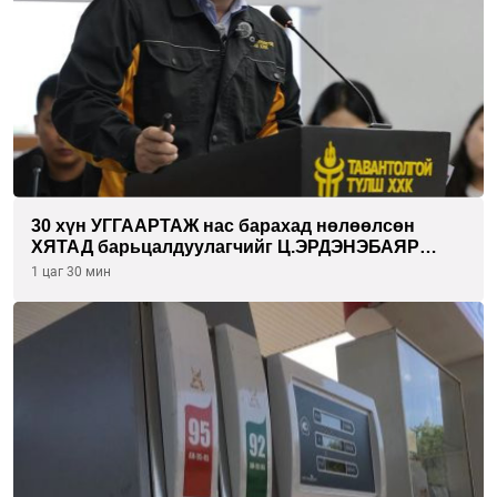
30 хүн УГГААРТАЖ нас барахад нөлөөлсөн
ХЯТАД барьцалдуулагчийг Ц.ЭРДЭНЭБАЯР
захирал дахин худалдаж авахаар болжээ
1 цаг 30 мин