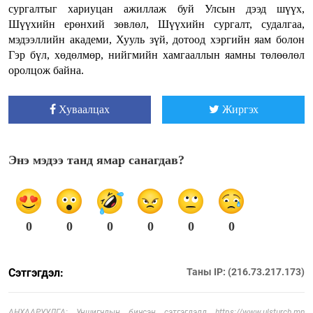
сургалтыг хариуцан ажиллаж буй Улсын дээд шүүх,
Шүүхийн ерөнхий зөвлөл, Шүүхийн сургалт, судалгаа,
мэдээллийн академи, Хууль зүй, дотоод хэргийн яам болон
Гэр бүл, хөдөлмөр, нийгмийн хамгааллын яамны төлөөлөл
оролцож байна.
Хуваалцах
Жиргэх
Энэ мэдээ танд ямар санагдав?
0
0
0
0
0
0
Сэтгэгдэл:
Таны IP: (216.73.217.173)
АНХААРУУЛГА: Уншигчдын бичсэн сэтгэгдэлд https://www.ulsturch.mn