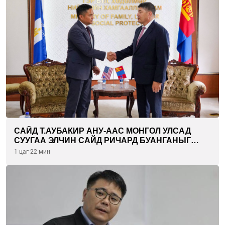
САЙД Т.АУБАКИР АНУ-ААС МОНГОЛ УЛСАД
СУУГАА ЭЛЧИН САЙД РИЧАРД БУАНГАНЫГ
ХҮЛЭЭН АВЧ УУЛЗЛАА
1 цаг 22 мин