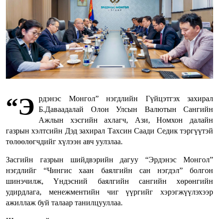
“Э
рдэнэс Монгол” нэгдлийн Гүйцэтгэх захирал
Б.Даваадалай Олон Улсын Валютын Сангийн
Ажлын хэсгийн ахлагч, Ази, Номхон далайн
газрын хэлтсийн Дэд захирал Тахсин Саади Седик тэргүүтэй
төлөөлөгчдийг хүлээн авч уулзлаа.
Засгийн газрын шийдвэрийн дагуу “Эрдэнэс Монгол”
нэгдлийг “Чингис хаан баялгийн сан нэгдэл” болгон
шинэчилж, Үндэсний баялгийн сангийн хөрөнгийн
удирдлага, менежментийн чиг үүргийг хэрэгжүүлэхээр
ажиллаж буй талаар танилцууллаа.