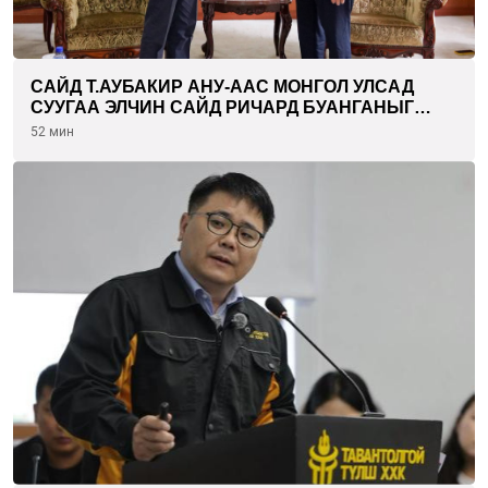
САЙД Т.АУБАКИР АНУ-ААС МОНГОЛ УЛСАД
СУУГАА ЭЛЧИН САЙД РИЧАРД БУАНГАНЫГ
ХҮЛЭЭН АВЧ УУЛЗЛАА
52 мин