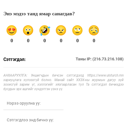
Энэ мэдээ танд ямар санагдав?
0
0
0
0
0
0
Сэтгэгдэл:
Таны IP: (216.73.216.108)
АНХААРУУЛГА: Уншигчдын бичсэн сэтгэгдэлд https://www.ulsturch.mn
хариуцлага хүлээхгүй болно. Манай сайт ХХЗХ-ны журмын дагуу зүй
зохисгүй зарим үг, хэллэгийг хязгаарласан тул Та сэтгэгдэл бичихдээ
бусдын эрх ашгийг хүндэтгэн үзнэ үү.