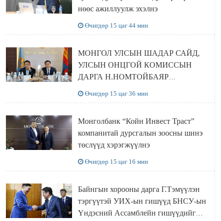
нөөс ажиллуулж эхэлнэ
Өчигдөр 15 цаг 44 мин
МОНГОЛ УЛСЫН ШАДАР САЙД,
УЛСЫН ОНЦГОЙ КОМИССЫН
ДАРГА Н.НОМТОЙБАЯР
ӨМНӨГОВЬ АЙМАГТ
Өчигдөр 15 цаг 36 мин
АЖИЛЛАЛАА
Монголбанк “Койн Инвест Траст”
компанитай дурсгалын зоосны шинэ
төслүүд хэрэгжүүлнэ
Өчигдөр 15 цаг 16 мин
Байнгын хорооны дарга Г.Тэмүүлэн
тэргүүтэй УИХ-ын гишүүд БНСУ-ын
Үндэсний Ассамблейн гишүүдийг