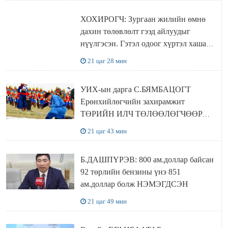
ХОХИРОГЧ: Зургаан жилийн өмнө
дахин төлөвлөлт гээд айлуудыг
нүүлгэсэн. Гэтэл одоог хүртэл хашаа
байшин ч байхгүй, орон сууц ч
21 цаг 28 мин
байхгүй хаана амьдрахаа мэдэхгүй явж
байна
УИХ-ын дарга С.БЯМБАЦОГТ
Ерөнхийлөгчийн захирамжит
ТӨРИЙН ИЛЧ ТӨЛӨӨЛӨГЧӨӨР
Сутай хайрханы тахилгад оролцжээ
21 цаг 43 мин
Б.ДАШПҮРЭВ: 800 ам.доллар байсан
92 төрлийн бензины үнэ 851
ам.доллар болж НЭМЭГДСЭН
21 цаг 49 мин