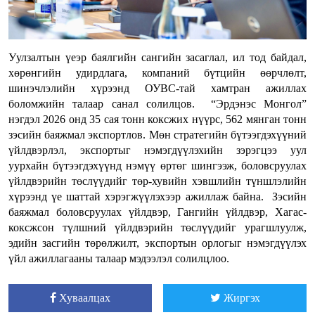
Уулзалтын үеэр баялгийн сангийн засаглал, ил тод байдал,
хөрөнгийн удирдлага, компаний бүтцийн өөрчлөлт,
шинэчлэлийн хүрээнд ОУВС-тай хамтран ажиллах
боломжийн талаар санал солилцов. “Эрдэнэс Монгол”
нэгдэл 2026 онд 35 сая тонн коксжих нүүрс, 562 мянган тонн
зэсийн баяжмал экспортлов. Мөн стратегийн бүтээгдэхүүний
үйлдвэрлэл, экспортыг нэмэгдүүлэхийн зэрэгцээ уул
уурхайн бүтээгдэхүүнд нэмүү өртөг шингээж, боловсруулах
үйлдвэрийн төслүүдийг төр-хувийн хэвшлийн түншлэлийн
хүрээнд үе шаттай хэрэгжүүлэхээр ажиллаж байна. Зэсийн
баяжмал боловсруулах үйлдвэр, Гангийн үйлдвэр, Хагас-
коксжсон түлшний үйлдвэрийн төслүүдийг урагшлуулж,
эдийн засгийн төрөлжилт, экспортын орлогыг нэмэгдүүлэх
үйл ажиллагааны талаар мэдээлэл солилцлоо.
Хуваалцах
Жиргэх