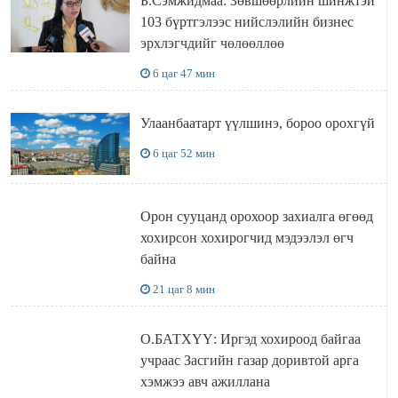
Б.Сэмжидмаа: Зөвшөөрлийн шинжтэй
103 бүртгэлээс нийслэлийн бизнес
эрхлэгчдийг чөлөөллөө
6 цаг 47 мин
Улаанбаатарт үүлшинэ, бороо орохгүй
6 цаг 52 мин
Орон сууцанд орохоор захиалга өгөөд
хохирсон хохирогчид мэдээлэл өгч
байна
21 цаг 8 мин
О.БАТХҮҮ: Иргэд хохироод байгаа
учраас Засгийн газар доривтой арга
хэмжээ авч ажиллана