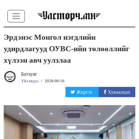
Эрдэнэс Монгол нэгдлийн
удирдлагууд ОУВС-ийн төлөөллийг
хүлээн авч уулзлаа
Батхуяг
Үйл явдал
/
2026-06-16
Жиргэх
Хуваалцах