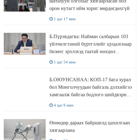
шатахуун олгохыг хязгаарласан бол
орон нутагт ийм хориг мөрдөгдөхгүй
1 цаг 17 мин
Б.Пүрэвдагва: Найман салбарын 103
үйлчилгээний бүртгэлийг цуцалснаар
бизнес эрхлэхэд таатай нөхцөл
бүрдэнэ
1 цаг 54 мин
Б.ОЮУНСАНАА: КОП-17 бага хурал
бол Монголчуудын байгаль дэлхийгээ
хамгаалж байгаа бодлого шийдвэрийг
ДЭЛХИЙД СУРТАЛЧИЛАХ гол
4 цаг 8 мин
бодлого
Өнөөдөр дараах байршилд цахилгаан
хязгаарлана