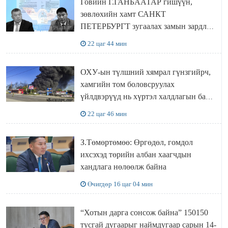
Говийн Г.ГАНБААТАР гишүүн,
зөвлөхийн хамт САНКТ
ПЕТЕРБУРГТ зугаалах замын зардлаа
“ИНҮТ” ТӨХХК даажээ
22 цаг 44 мин
ОХУ-ын түлшний хямрал гүнзгийрч,
хамгийн том боловсруулах
үйлдвэрүүд нь хүртэл халдлагын бай
болов
22 цаг 46 мин
З.Төмөртөмөө: Өргөдөл, гомдол
ихсэхэд төрийн албан хаагчдын
хандлага нөлөөлж байна
Өчигдөр 16 цаг 04 мин
“Хотын дарга сонсож байна” 150150
тусгай дугаарыг наймдугаар сарын 14-