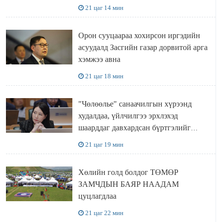
21 цаг 14 мин
Орон сууцаараа хохирсон иргэдийн
асуудалд Засгийн газар дорвитой арга
хэмжээ авна
21 цаг 18 мин
"Чөлөөлье" санаачилгын хүрээнд
худалдаа, үйлчилгээ эрхлэхэд
шаарддаг давхардсан бүртгэлийг
хүчингүй болгох тогтоолын төслийг
21 цаг 19 мин
баталлаа
Хөлийн голд болдог ТӨМӨР
ЗАМЧДЫН БАЯР НААДАМ
цуцлагдлаа
21 цаг 22 мин