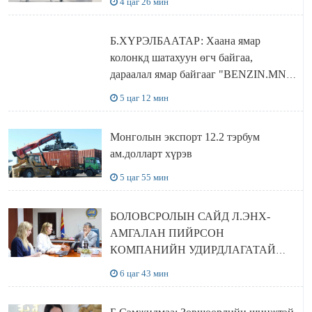
4 цаг 26 мин
Б.ХҮРЭЛБААТАР: Хаана ямар
колонкд шатахуун өгч байгаа,
дараалал ямар байгааг "BENZIN.MN”
сайтаас харах боломжтой
5 цаг 12 мин
Монголын экспорт 12.2 тэрбум
ам.долларт хүрэв
5 цаг 55 мин
БОЛОВСРОЛЫН САЙД Л.ЭНХ-
АМГАЛАН ПИЙРСОН
КОМПАНИЙН УДИРДЛАГАТАЙ
УУЛЗЛАА
6 цаг 43 мин