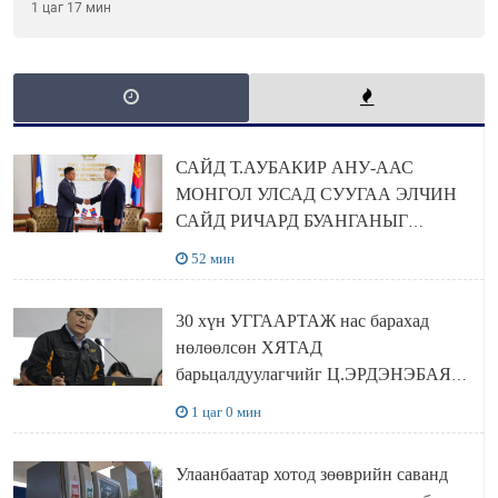
хориг мөрдөгдөхгүй
1 цаг 17 мин
САЙД Т.АУБАКИР АНУ-ААС
МОНГОЛ УЛСАД СУУГАА ЭЛЧИН
САЙД РИЧАРД БУАНГАНЫГ
ХҮЛЭЭН АВЧ УУЛЗЛАА
52 мин
30 хүн УГГААРТАЖ нас барахад
нөлөөлсөн ХЯТАД
барьцалдуулагчийг Ц.ЭРДЭНЭБАЯР
захирал дахин худалдаж авахаар
1 цаг 0 мин
болжээ
Улаанбаатар хотод зөөврийн саванд