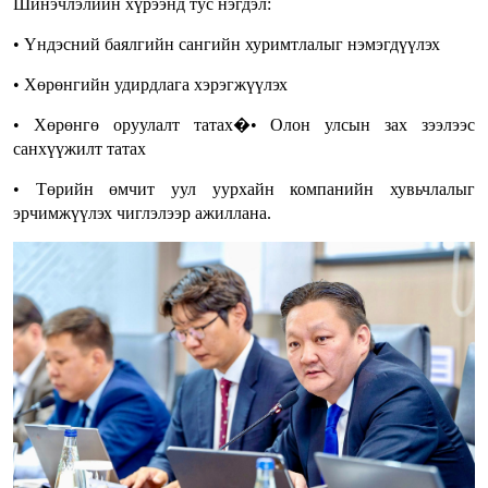
Шинэчлэлийн хүрээнд тус нэгдэл:
• Үндэсний баялгийн сангийн хуримтлалыг нэмэгдүүлэх
• Хөрөнгийн удирдлага хэрэгжүүлэх
• Хөрөнгө оруулалт татах�• Олон улсын зах зээлээс
санхүүжилт татах
• Төрийн өмчит уул уурхайн компанийн хувьчлалыг
эрчимжүүлэх чиглэлээр ажиллана.