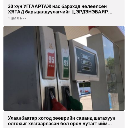
30 хүн УГГААРТАЖ нас барахад нөлөөлсөн
ХЯТАД барьцалдуулагчийг Ц.ЭРДЭНЭБАЯР
захирал дахин худалдаж авахаар болжээ
1 цаг 0 мин
Улаанбаатар хотод зөөврийн саванд шатахуун
олгохыг хязгаарласан бол орон нутагт ийм