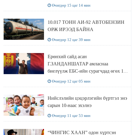
хүлээн авч уулзав
Өчигдөр 15 цаг 14 мин
10.017 ТОНН АИ-92 АВТОБЕНЗИН
ОРЖ ИРЭЭД БАЙНА
Өчигдөр 12 цаг 39 мин
Ерөнхий сайд асан
Г.ЗАНДАНШАТАР амласнаа
биелүүлж ЕБС-ийн сурагчдад өгөх 10.
МЯНГАН ШАТРАА хүлээн авчээ
Өчигдөр 12 цаг 05 мин
Нийслэлийн цэцэрлэгийн бүртгэл энэ
сарын 10-наас эхэлнэ
Өчигдөр 11 цаг 53 мин
“ЧИНГИС ХААН” одон хүртсэн