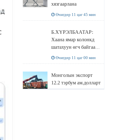
хязгаарлана
бодлого
Өчигдөр 11 цаг 45 мин
Б.ХҮРЭЛБААТАР:
Хаана ямар колонкд
шатахуун өгч байгаа,
дараалал ямар байгааг
Өчигдөр 11 цаг 00 мин
"BENZIN.MN”
сайтаас харах
Монголын экспорт
боломжтой
12.2 тэрбум ам.долларт
хүрэв
Өчигдөр 10 цаг 16 мин
БОЛОВСРОЛЫН
САЙД Л.ЭНХ-
АМГАЛАН