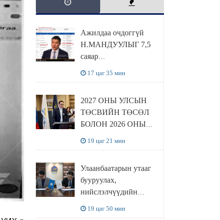
Ажилдаа очдоггүй
Н.МАНДУУЛЫГ 7,5
саяар
УРАМШУУЛЖЭЭ
17 цаг 35 мин
2027 ОНЫ УЛСЫН
ТӨСВИЙН ТӨСӨЛ
БОЛОН 2026 ОНЫ
ТӨСВИЙН
19 цаг 21 мин
ТОДОТГОЛЫН
ТӨСЛИЙН ОЛОН
Улаанбаатарын утааг
НИЙТИЙН
бууруулах,
ХЭЛЭЛЦҮҮЛЭГ
нийслэлчүүдийн
БОЛЛОО
эрүүл мэндийг
19 цаг 50 мин
хамгаалах төслийг