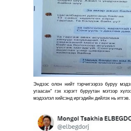
Эндээс олон нийт тэрчигээрээ буруу мэд
угаасан” гэх хэрэгт буруутан мэтээр хүл
мэдээлэл хийсэнд иргэдийн дийлэх нь итгэв.