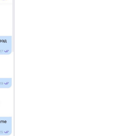
О.БАТХҮҮ: Иргэд
хохироод байгаа
учраас Засгийн газар
доривтой арга хэмжээ
Уржигдар 18 цаг 58 мин
авч ажиллана
Орон сууцаараа
хохирсон иргэдийн
асуудалд Засгийн
газар дорвитой арга
Уржигдар 18 цаг 53 мин
хэмжээ авна
"Чөлөөлье"
санаачилгын хүрээнд
худалдаа, үйлчилгээ
эрхлэхэд шаарддаг
Уржигдар 18 цаг 53 мин
давхардсан
бүртгэлийг хүчингүй