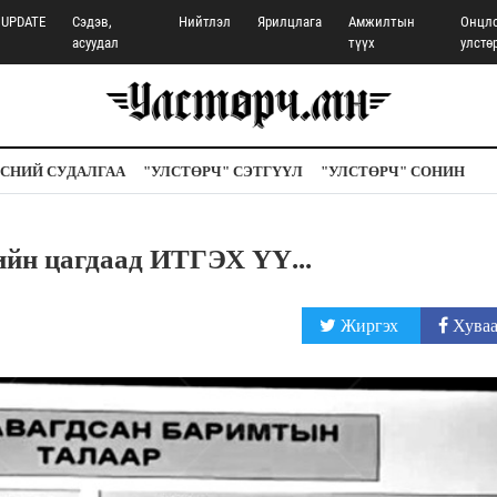
UPDATE
Сэдэв,
Нийтлэл
Ярилцлага
Амжилтын
Онцл
асуудал
түүх
улстө
СНИЙ СУДАЛГАА
"УЛСТӨРЧ" СЭТГҮҮЛ
"УЛСТӨРЧ" СОНИН
ийн цагдаад ИТГЭХ ҮҮ...
Жиргэх
Хуваа