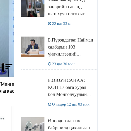
худалдаж авахаар
зөөврийн саванд
болжээ
шатахуун олгохыг
хязгаарласан бол орон
22 цаг 53 мин
нутагт ийм хориг
мөрдөгдөхгүй
Б.Пүрэвдагва: Найман
салбарын 103
үйлчилгээний
бүртгэлийг
23 цаг 30 мин
цуцалснаар бизнес
эрхлэхэд таатай
Б.ОЮУНСАНАА:
нөхцөл бүрдэнэ
“Мөнгө
КОП-17 бага хурал
лагаас
бол Монголчуудын
байгаль дэлхийгээ
Өчигдөр 12 цаг 03 мин
хамгаалж байгаа
бодлого шийдвэрийг
Өнөөдөр дараах
ДЭЛХИЙД
байршилд цахилгаан
СУРТАЛЧИЛАХ гол