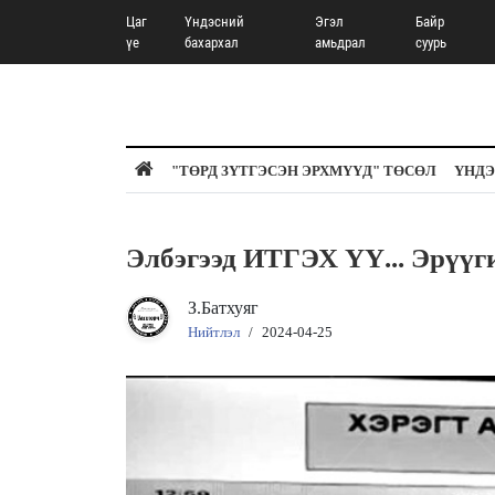
Цаг
Үндэсний
Эгэл
Байр
үе
бахархал
амьдрал
суурь
"ТӨРД ЗҮТГЭСЭН ЭРХМҮҮД" ТӨСӨЛ
ҮНДЭ
Элбэгээд ИТГЭХ ҮҮ... Эрүүг
З.Батхуяг
Нийтлэл
/
2024-04-25