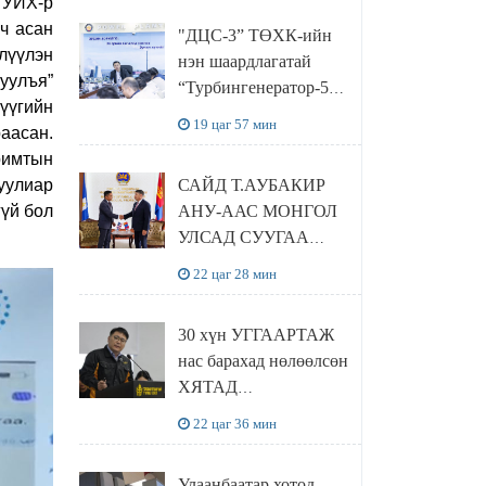
 УИХ-р
“Чингис хаан
ч асан
"ДЦС-3” ТӨХК-ийн
баялгийн сан нэгдэл”
лүүлэн
нэн шаардлагатай
ХХК-тай хамтран
уулъя”
“Турбингенератор-5”-
хэрэгжүүлнэ
үүгийн
ын шинэчлэлийн
19 цаг 57 мин
аасан.
төсвийг
римтын
шийдвэрлэхээр болов
уулиар
САЙД Т.АУБАКИР
үй бол
АНУ-ААС МОНГОЛ
УЛСАД СУУГАА
ЭЛЧИН САЙД
22 цаг 28 мин
РИЧАРД
БУАНГАНЫГ
30 хүн УГГААРТАЖ
ХҮЛЭЭН АВЧ
нас барахад нөлөөлсөн
УУЛЗЛАА
ХЯТАД
барьцалдуулагчийг
22 цаг 36 мин
Ц.ЭРДЭНЭБАЯР
захирал дахин
Улаанбаатар хотод