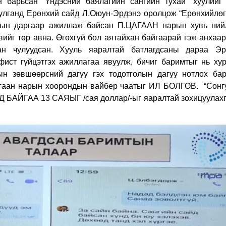
н барьсан “Үндэсний баялагийн сангийн тухай” хуулийг
уулганд Ерөнхий сайд Л.Оюун-Эрдэнэ оролцож “Ерөнхийлөг
ын даргаар ажиллаж байсан П.ЦАГААН нарын хувь ний
ийг төр авна. Өгөхгүй бол аятайхан байгаарай гэж анхаар
хан чулуудсан. Хууль яаралтай батлагдсаны дараа Эр
фист гүйцэтгэх ажиллагаа явуулж, бичиг баримтыг нь хур
ын зөвшөөрсний дагуу гэх тодотголын дагуу нотлох ба
Цагаан нарын хоорондын вайбер чаатыг ИЛ БОЛГОВ.
“Сонг
БАЙГАА 13 САЯЫГ /сая доллар/-ыг яаралтай зохицуулахг