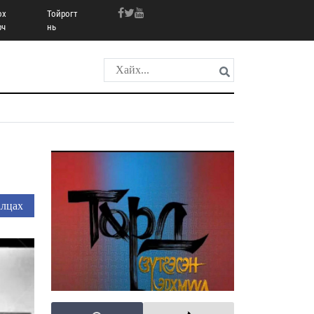
ох
Тойрогт
рч
нь
лцах