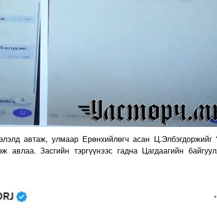
ээлэлд автаж, улмаар Ерөнхийлөгч асан Ц.Элбэгдоржийг 
ээж авлаа. Засгийн тэргүүнээс гадна Цагдаагийн байгуул