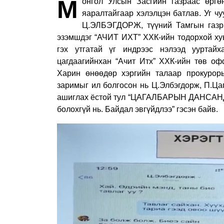
М
онгол Улсын Засгийн газраас өргө
яаралтайгаар хэлэлцэн батлав. Уг ч
Ц.ЭЛБЭГДОРЖ, түүний Тамгын газр
эзэмшдэг “АЧИТ ИХТ” ХХК-ийн тодорхой хув
гэх утгатай үг индрээс нэлээд ууртай
цагдаагийнхан “Ачит Итх” ХХК-ийн төв оф
Харин өнөөдөр хэргийн талаар прокурор
заримыг ил болгосон нь Ц.Элбэгдорж, П.
ашиглах ёстой тул “ЦАГАЛБАРЫН ДАНСАНД 
болохгүй нь. Байдал эвгүйдлээ” гэсэн байв.