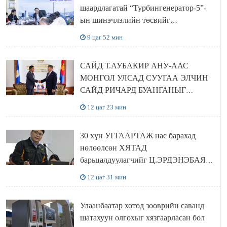
шаардлагатай “Турбингенератор-5”-
ын шинэчлэлийн төсвийг
шийдвэрлэхээр болов
9 цаг 52 мин
САЙД Т.АУБАКИР АНУ-ААС
МОНГОЛ УЛСАД СУУГАА ЭЛЧИН
САЙД РИЧАРД БУАНГАНЫГ
ХҮЛЭЭН АВЧ УУЛЗЛАА
12 цаг 23 мин
30 хүн УГГААРТАЖ нас барахад
нөлөөлсөн ХЯТАД
барьцалдуулагчийг Ц.ЭРДЭНЭБАЯР
захирал дахин худалдаж авахаар
12 цаг 31 мин
болжээ
Улаанбаатар хотод зөөврийн саванд
шатахуун олгохыг хязгаарласан бол