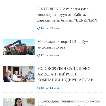
Б.ХҮРЭЛБААТАР: Хаана ямар
колонкд шатахуун өгч байгаа,
дараалал ямар байгааг "BENZIN.MN”
сайтаас харах боломжтой
16 цаг 43 мин
Монголын экспорт 12.2 тэрбум
ам.долларт хүрэв
17 цаг 26 мин
БОЛОВСРОЛЫН САЙД Л.ЭНХ-
АМГАЛАН ПИЙРСОН
КОМПАНИЙН УДИРДЛАГАТАЙ
УУЛЗЛАА
18 цаг 14 мин
Б.Сэмжидмаа: Зөвшөөрлийн шинжтэй