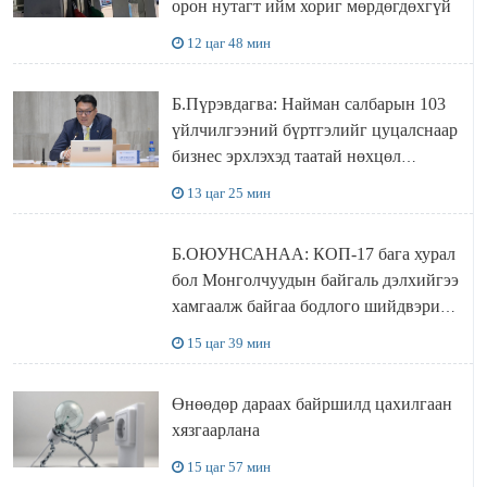
орон нутагт ийм хориг мөрдөгдөхгүй
12 цаг 48 мин
Б.Пүрэвдагва: Найман салбарын 103
үйлчилгээний бүртгэлийг цуцалснаар
бизнес эрхлэхэд таатай нөхцөл
бүрдэнэ
13 цаг 25 мин
Б.ОЮУНСАНАА: КОП-17 бага хурал
бол Монголчуудын байгаль дэлхийгээ
хамгаалж байгаа бодлого шийдвэрийг
ДЭЛХИЙД СУРТАЛЧИЛАХ гол
15 цаг 39 мин
бодлого
Өнөөдөр дараах байршилд цахилгаан
хязгаарлана
15 цаг 57 мин