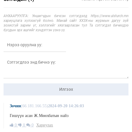
АНХААРУУЛГА: Уншигчдын бичсэн сэтгэгдэлд https://www.ulsturch.mn
хариуцлага хүлээхгүй болно. Манай сайт ХХЗХ-ны журмын дагуу зүй
зохисгүй зарим үг, хэллэгийг хязгаарласан тул Та сэтгэгдэл бичихдээ
бусдын эрх ашгийг хүндэтгэн үзнэ үү.
Илгээх
Зочин
(66.181.166.55)
2024-09-20 14:26:03
Гишүүн асан Ж.Мөнхбатын найз
0
0
0
Хариулах