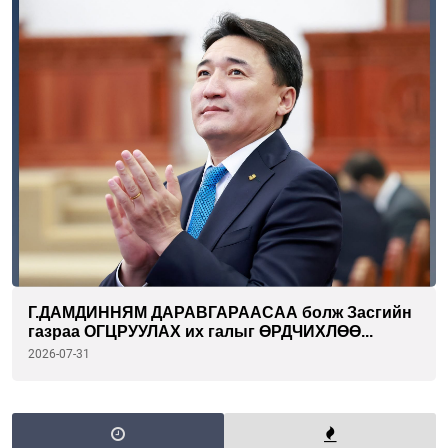
Г.ДАМДИННЯМ ДАРАВГАРААСАА болж Засгийн
газраа ОГЦРУУЛАХ их галыг ӨРДЧИХЛӨӨ...
2026-07-31