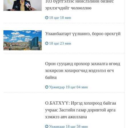
103 бүртгэлээс нийслэлийн бизнес
эрхлэгчдийг чөлөөллөө
18 цаг 18 мин
Улаанбаатарт үүлшинэ, бороо орохгүй
18 цаг 23 мин
Орон сууцанд орохоор захиалга өгөөд
хохирсон хохирогчид мэдээлэл өгч
байна
Уржигдар 19 цаг 04 мин
О.БАТХҮҮ: Иргэд хохироод байгаа
учраас Засгийн газар доривтой арга
хэмжээ авч ажиллана
Уржигдар 18 цаг 58 мин