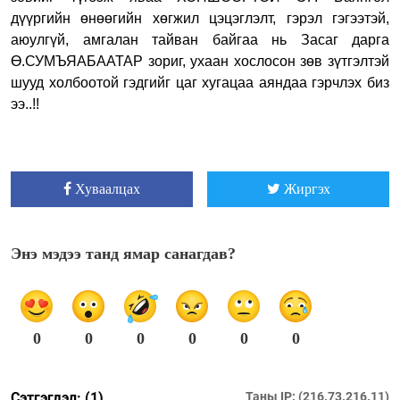
дүүргийн өнөөгийн хөгжил цэцэглэлт, гэрэл гэгээтэй,
аюулгүй, амгалан тайван байгаа нь Засаг дарга
Ө.СУМЪЯАБААТАР зориг, ухаан хослосон зөв зүтгэлтэй
шууд холбоотой гэдгийг цаг хугацаа аяндаа гэрчлэх биз
ээ..
!!
Хуваалцах
Жиргэх
Энэ мэдээ танд ямар санагдав?
0
0
0
0
0
0
Сэтгэгдэл: (1)
Таны IP: (216.73.216.11)