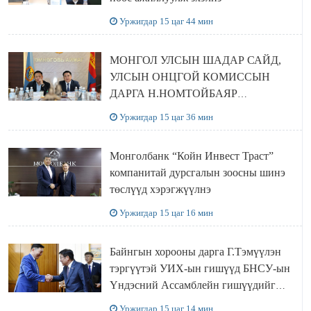
Уржигдар 15 цаг 44 мин
МОНГОЛ УЛСЫН ШАДАР САЙД,
УЛСЫН ОНЦГОЙ КОМИССЫН
ДАРГА Н.НОМТОЙБАЯР
ӨМНӨГОВЬ АЙМАГТ
Уржигдар 15 цаг 36 мин
АЖИЛЛАЛАА
Монголбанк “Койн Инвест Траст”
компанитай дурсгалын зоосны шинэ
төслүүд хэрэгжүүлнэ
Уржигдар 15 цаг 16 мин
Байнгын хорооны дарга Г.Тэмүүлэн
тэргүүтэй УИХ-ын гишүүд БНСУ-ын
Үндэсний Ассамблейн гишүүдийг
хүлээн авч уулзав
Уржигдар 15 цаг 14 мин