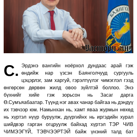
С.
Эрдэнэ вангийн ноёрхол дундаас арай гэж
өндийж нар үзсэн Баянголчууд сургууль
цэцэрлэг, зам харгуй, гэрэлтүүлэг чимэглэл гээд
өнгөрсөн дөрвөн жилд овоо зүйлтэй боллоо. Энэ
бүхнийг хийе гэж зорьсон нь Засаг дарга
Ө.Сумъяабаатар. Түүнд нэг авах чанар байгаа нь дэндүү
их тэвчээр юм. Намынхан нь, хамт яваа журмын нөхөд
нь хүртэл нүүр буруулж, дүүргийнх нь иргэдийн хурал
шийдвэр гарган огцруулж байхад хүртэл ТЭР ЧИВ
ЧИМЭЭГҮЙ, ТЭВЧЭЭРТЭЙ байж үнэний талд бат