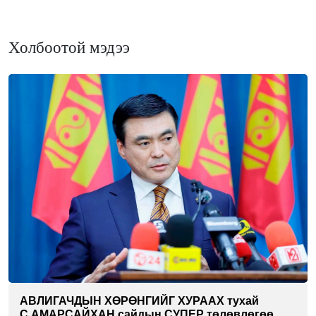
Холбоотой мэдээ
АВЛИГАЧДЫН ХӨРӨНГИЙГ ХУРААХ тухай
С.АМАРСАЙХАН сайдын СУПЕР төлөвлөгөө