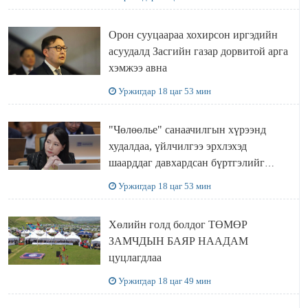
Орон сууцаараа хохирсон иргэдийн
асуудалд Засгийн газар дорвитой арга
хэмжээ авна
Уржигдар 18 цаг 53 мин
"Чөлөөлье" санаачилгын хүрээнд
худалдаа, үйлчилгээ эрхлэхэд
шаарддаг давхардсан бүртгэлийг
хүчингүй болгох тогтоолын төслийг
Уржигдар 18 цаг 53 мин
баталлаа
Хөлийн голд болдог ТӨМӨР
ЗАМЧДЫН БАЯР НААДАМ
цуцлагдлаа
Уржигдар 18 цаг 49 мин