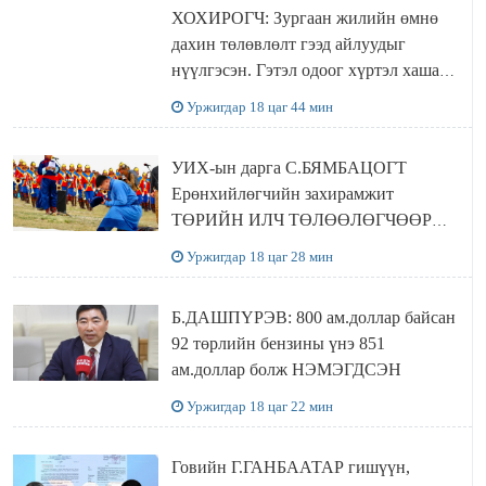
ХОХИРОГЧ: Зургаан жилийн өмнө
дахин төлөвлөлт гээд айлуудыг
нүүлгэсэн. Гэтэл одоог хүртэл хашаа
байшин ч байхгүй, орон сууц ч
Уржигдар 18 цаг 44 мин
байхгүй хаана амьдрахаа мэдэхгүй явж
байна
УИХ-ын дарга С.БЯМБАЦОГТ
Ерөнхийлөгчийн захирамжит
ТӨРИЙН ИЛЧ ТӨЛӨӨЛӨГЧӨӨР
Сутай хайрханы тахилгад оролцжээ
Уржигдар 18 цаг 28 мин
Б.ДАШПҮРЭВ: 800 ам.доллар байсан
92 төрлийн бензины үнэ 851
ам.доллар болж НЭМЭГДСЭН
Уржигдар 18 цаг 22 мин
Говийн Г.ГАНБААТАР гишүүн,