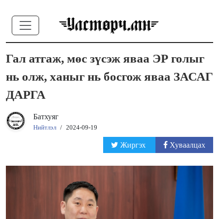
Гал атгаж, мөс зүсэж яваа ЭР голыг
нь олж, ханыг нь босгож яваа ЗАСАГ
ДАРГА
Батхуяг
Нийтлэл
/
2024-09-19
Жиргэх
Хуваалцах