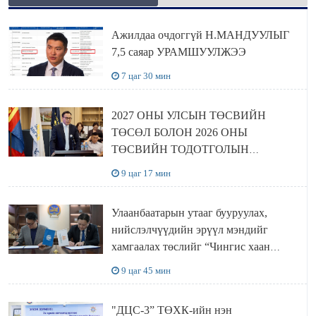
Ажилдаа очдоггүй Н.МАНДУУЛЫГ
7,5 саяар УРАМШУУЛЖЭЭ
7 цаг 30 мин
2027 ОНЫ УЛСЫН ТӨСВИЙН
ТӨСӨЛ БОЛОН 2026 ОНЫ
ТӨСВИЙН ТОДОТГОЛЫН
ТӨСЛИЙН ОЛОН НИЙТИЙН
9 цаг 17 мин
ХЭЛЭЛЦҮҮЛЭГ БОЛЛОО
Улаанбаатарын утааг бууруулах,
нийслэлчүүдийн эрүүл мэндийг
хамгаалах төслийг “Чингис хаан
баялгийн сан нэгдэл” ХХК-тай
9 цаг 45 мин
хамтран хэрэгжүүлнэ
"ДЦС-3” ТӨХК-ийн нэн