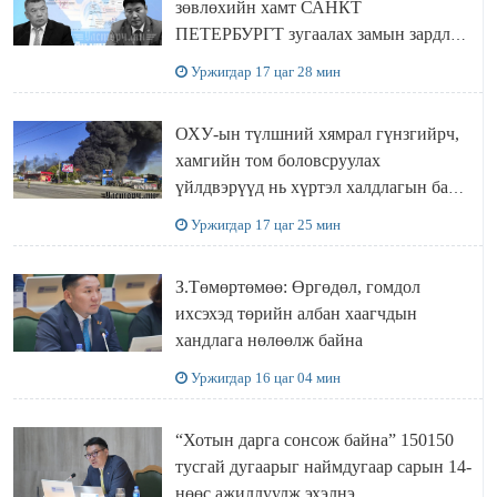
зөвлөхийн хамт САНКТ
ПЕТЕРБУРГТ зугаалах замын зардлаа
“ИНҮТ” ТӨХХК даажээ
Уржигдар 17 цаг 28 мин
ОХУ-ын түлшний хямрал гүнзгийрч,
хамгийн том боловсруулах
үйлдвэрүүд нь хүртэл халдлагын бай
болов
Уржигдар 17 цаг 25 мин
З.Төмөртөмөө: Өргөдөл, гомдол
ихсэхэд төрийн албан хаагчдын
хандлага нөлөөлж байна
Уржигдар 16 цаг 04 мин
“Хотын дарга сонсож байна” 150150
тусгай дугаарыг наймдугаар сарын 14-
нөөс ажиллуулж эхэлнэ