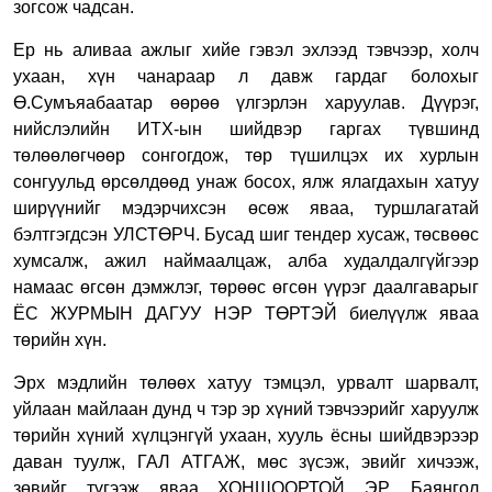
зогсож чадсан.
Ер нь аливаа ажлыг хийе гэвэл эхлээд тэвчээр, холч
ухаан, хүн чанараар л давж гардаг болохыг
Ө.Сумъяабаатар өөрөө үлгэрлэн харуулав. Дүүрэг,
нийслэлийн ИТХ-ын шийдвэр гаргах түвшинд
төлөөлөгчөөр сонгогдож, төр түшилцэх их хурлын
сонгуульд өрсөлдөөд унаж босох, ялж ялагдахын хатуу
ширүүнийг мэдэрчихсэн өсөж яваа, туршлагатай
бэлтгэгдсэн УЛСТӨРЧ. Бусад шиг тендер хусаж, төсвөөс
хумсалж, ажил наймаалцаж, алба худалдалгүйгээр
намаас өгсөн дэмжлэг, төрөөс өгсөн үүрэг даалгаварыг
ЁС ЖУРМЫН ДАГУУ НЭР ТӨРТЭЙ биелүүлж яваа
төрийн хүн.
Эрх мэдлийн төлөөх хатуу тэмцэл, урвалт шарвалт,
уйлаан майлаан дунд ч тэр эр хүний тэвчээрийг харуулж
төрийн хүний хүлцэнгүй ухаан, хууль ёсны шийдвэрээр
даван туулж, ГАЛ АТГАЖ, мөс зүсэж, эвийг хичээж,
зөвийг түгээж яваа ХОНШООРТОЙ ЭР. Баянгол