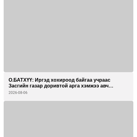
О.БАТХҮҮ: Иргэд хохироод байгаа учраас
Засгийн газар доривтой арга хэмжээ авч
ажиллана
2026-08-06