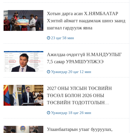
Хотын дарга асан Х.НЯМБААТАР
Хэнтий аймагт наадамлаж шинэ заанд
шагнал гардуулж явна
23 цаг 58 мин
Ажилдаа очдоггүй Н.МАНДУУЛЫГ
7,5 саяар УРАМШУУЛЖЭЭ
Уржигдар 20 цаг 12 мин
2027 ОНЫ УЛСЫН ТӨСВИЙН
ТӨСӨЛ БОЛОН 2026 ОНЫ
ТӨСВИЙН ТОДОТГОЛЫН
ТӨСЛИЙН ОЛОН НИЙТИЙН
Уржигдар 18 цаг 26 мин
ХЭЛЭЛЦҮҮЛЭГ БОЛЛОО
Улаанбаатарын утааг бууруулах,