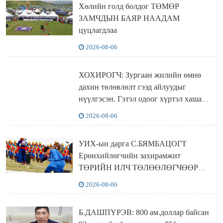
Хөлийн голд болдог ТӨМӨР
ЗАМЧДЫН БАЯР НААДАМ
цуцлагдлаа
2026-08-06
ХОХИРОГЧ: Зургаан жилийн өмнө
дахин төлөвлөлт гээд айлуудыг
нүүлгэсэн. Гэтэл одоог хүртэл хашаа
байшин ч байхгүй, орон сууц ч
2026-08-06
байхгүй хаана амьдрахаа мэдэхгүй явж
байна
УИХ-ын дарга С.БЯМБАЦОГТ
Ерөнхийлөгчийн захирамжит
ТӨРИЙН ИЛЧ ТӨЛӨӨЛӨГЧӨӨР
Сутай хайрханы тахилгад оролцжээ
2026-08-06
Б.ДАШПҮРЭВ: 800 ам.доллар байсан