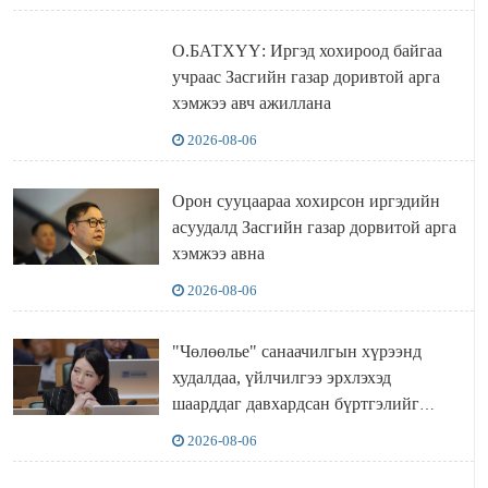
О.БАТХҮҮ: Иргэд хохироод байгаа
учраас Засгийн газар доривтой арга
хэмжээ авч ажиллана
2026-08-06
Орон сууцаараа хохирсон иргэдийн
асуудалд Засгийн газар дорвитой арга
хэмжээ авна
2026-08-06
"Чөлөөлье" санаачилгын хүрээнд
худалдаа, үйлчилгээ эрхлэхэд
шаарддаг давхардсан бүртгэлийг
хүчингүй болгох тогтоолын төслийг
2026-08-06
баталлаа