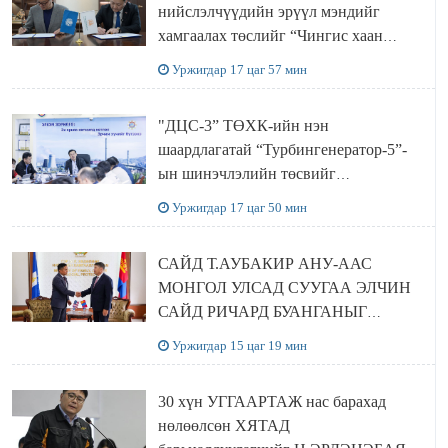
нийслэлчүүдийн эрүүл мэндийг
хамгаалах төслийг “Чингис хаан
баялгийн сан нэгдэл” ХХК-тай
Уржигдар 17 цаг 57 мин
хамтран хэрэгжүүлнэ
"ДЦС-3” ТӨХК-ийн нэн
шаардлагатай “Турбингенератор-5”-
ын шинэчлэлийн төсвийг
шийдвэрлэхээр болов
Уржигдар 17 цаг 50 мин
САЙД Т.АУБАКИР АНУ-ААС
МОНГОЛ УЛСАД СУУГАА ЭЛЧИН
САЙД РИЧАРД БУАНГАНЫГ
ХҮЛЭЭН АВЧ УУЛЗЛАА
Уржигдар 15 цаг 19 мин
30 хүн УГГААРТАЖ нас барахад
нөлөөлсөн ХЯТАД