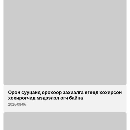
Орон сууцанд орохоор захиалга өгөөд хохирсон
хохирогчид мэдээлэл өгч байна
2026-08-06