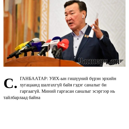
С.
ГАНБААТАР: УИХ-ын гишүүний бүрэн эрхийн
хугацаанд шалгахгүй байя гэдэг саналыг би
гаргаагүй. Миний гаргасан саналыг эсэргээр нь
тайлбарлаад байна