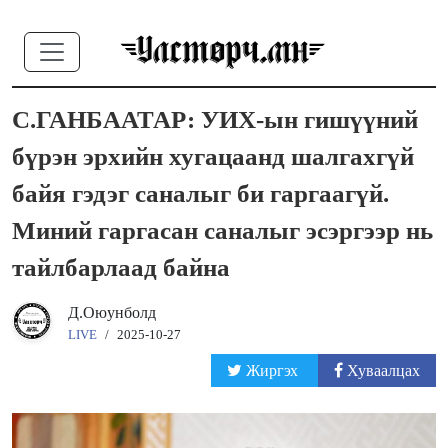
С.ГАНБААТАР: УИХ-ын гишүүний
бүрэн эрхийн хугацаанд шалгахгүй
байя гэдэг саналыг би гаргаагүй.
Миний гаргасан саналыг эсэргээр нь
тайлбарлаад байна
Д.Оюунболд
LIVE
/
2025-10-27
Жиргэх
Хуваалцах