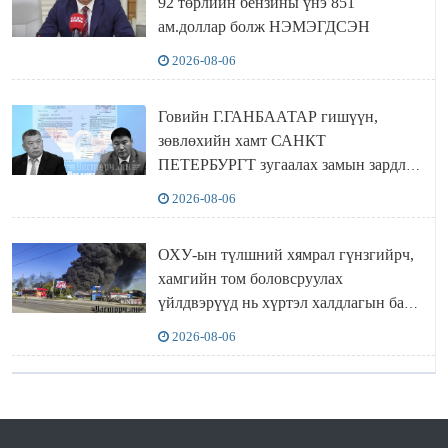
92 төрлийн бензины үнэ 851
ам.доллар болж НЭМЭГДСЭН
2026-08-06
Говийн Г.ГАНБААТАР гишүүн,
зөвлөхийн хамт САНКТ
ПЕТЕРБУРГТ зугаалах замын зардлаа
“ИНҮТ” ТӨХХК даажээ
2026-08-06
ОХУ-ын түлшний хямрал гүнзгийрч,
хамгийн том боловсруулах
үйлдвэрүүд нь хүртэл халдлагын бай
болов
2026-08-06