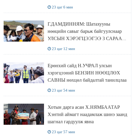
төвүүдийг хотын захын хорооллуудад
23 цаг 6 мин
байгуулна
Г.ДАМДИННЯМ: Шатахууны
нөөцийн савыг барьж байгуулснаар
УЛСЫН ХЭРЭГЦЭЭГЭЭ 3 САРААР
НӨӨЦЛӨДӨГ болно
23 цаг 12 мин
Ерөнхий сайд Н.УЧРАЛ улсын
хэрэгцээний БЕНЗИН НӨӨЦЛӨХ
САВНЫ нөхцөл байдалтай танилцлаа
23 цаг 54 мин
Хотын дарга асан Х.НЯМБААТАР
Хэнтий аймагт наадамлаж шинэ заанд
шагнал гардуулж явна
23 цаг 57 мин