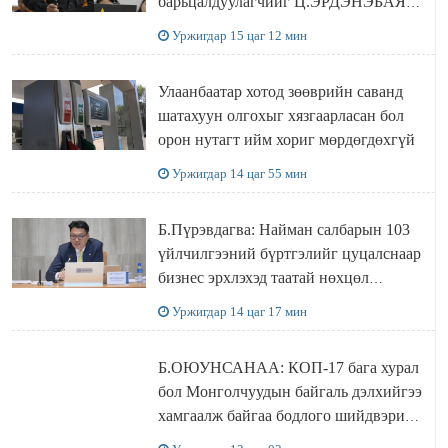
барьцалдуулагчийг Ц.ЭРДЭНЭБАЯР
захирал дахин худалдаж авахаар
Уржигдар 15 цаг 12 мин
болжээ
Улаанбаатар хотод зөөврийн саванд
шатахуун олгохыг хязгаарласан бол
орон нутагт ийм хориг мөрдөгдөхгүй
Уржигдар 14 цаг 55 мин
Б.Пүрэвдагва: Найман салбарын 103
үйлчилгээний бүртгэлийг цуцалснаар
бизнес эрхлэхэд таатай нөхцөл
бүрдэнэ
Уржигдар 14 цаг 17 мин
Б.ОЮУНСАНАА: КОП-17 бага хурал
бол Монголчуудын байгаль дэлхийгээ
хамгаалж байгаа бодлого шийдвэрийг
ДЭЛХИЙД СУРТАЛЧИЛАХ гол