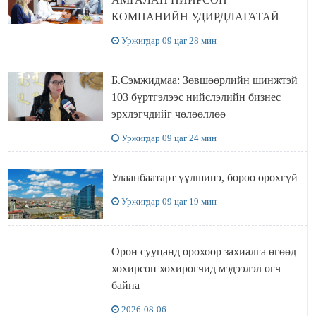
КОМПАНИЙН УДИРДЛАГАТАЙ
УУЛЗЛАА
Уржигдар 09 цаг 28 мин
Б.Сэмжидмаа: Зөвшөөрлийн шинжтэй
103 бүртгэлээс нийслэлийн бизнес
эрхлэгчдийг чөлөөллөө
Уржигдар 09 цаг 24 мин
Улаанбаатарт үүлшинэ, бороо орохгүй
Уржигдар 09 цаг 19 мин
Орон сууцанд орохоор захиалга өгөөд
хохирсон хохирогчид мэдээлэл өгч
байна
2026-08-06