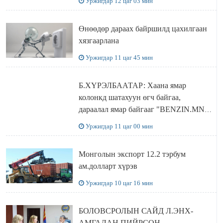
Уржигдар 12 цаг 03 мин
бодлого
Өнөөдөр дараах байршилд цахилгаан
хязгаарлана
Уржигдар 11 цаг 45 мин
Б.ХҮРЭЛБААТАР: Хаана ямар
колонкд шатахуун өгч байгаа,
дараалал ямар байгааг "BENZIN.MN”
сайтаас харах боломжтой
Уржигдар 11 цаг 00 мин
Монголын экспорт 12.2 тэрбум
ам.долларт хүрэв
Уржигдар 10 цаг 16 мин
БОЛОВСРОЛЫН САЙД Л.ЭНХ-
АМГАЛАН ПИЙРСОН