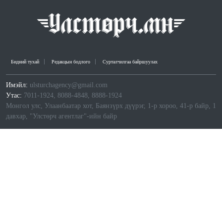
Бидний тухай
Редакцын бодлого
Сурталчилгаа байршуулах
Имэйл:
ulsturchagency@gmail.com
Утас:
7011-1924, 8088-4848, 8888-1924
Монгол улс, Улаанбаатар хот, Баянзүрх дүүрэг, 1-р хороо, 41-р байр, 1
давхар, "Улстөрч агентлаг"-ийн байр