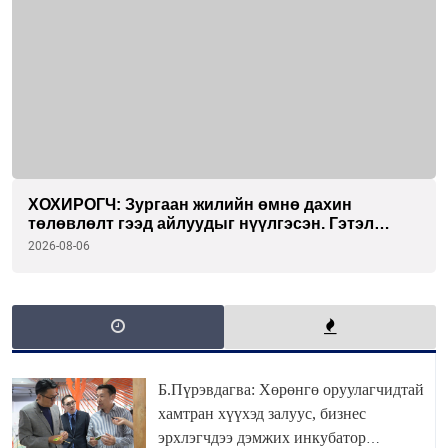
ХОХИРОГЧ: Зургаан жилийн өмнө дахин
төлөвлөлт гээд айлуудыг нүүлгэсэн. Гэтэл
одоог хүртэл хашаа байшин ч байхгүй, орон
2026-08-06
сууц ч байхгүй хаана амьдрахаа мэдэхгүй явж
байна
Б.Пүрэвдагва: Хөрөнгө оруулагчидтай
хамтран хүүхэд залуус, бизнес
эрхлэгчдээ дэмжих инкубатор