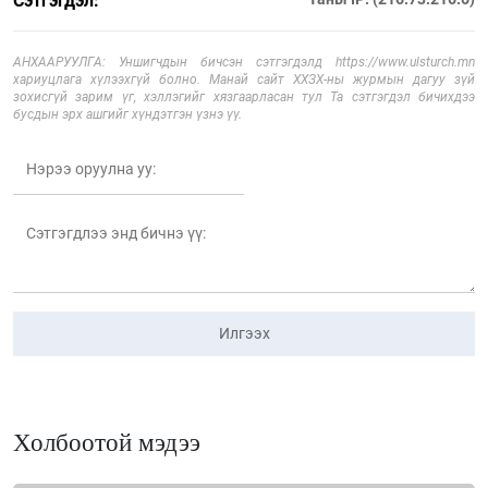
Сэтгэгдэл:
АНХААРУУЛГА: Уншигчдын бичсэн сэтгэгдэлд https://www.ulsturch.mn
хариуцлага хүлээхгүй болно. Манай сайт ХХЗХ-ны журмын дагуу зүй
зохисгүй зарим үг, хэллэгийг хязгаарласан тул Та сэтгэгдэл бичихдээ
бусдын эрх ашгийг хүндэтгэн үзнэ үү.
Илгээх
Холбоотой мэдээ