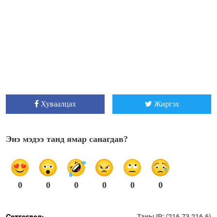
Хуваалцах
Жиргэх
Энэ мэдээ танд ямар санагдав?
0
0
0
0
0
0
Таны IP: (216.73.216.6)