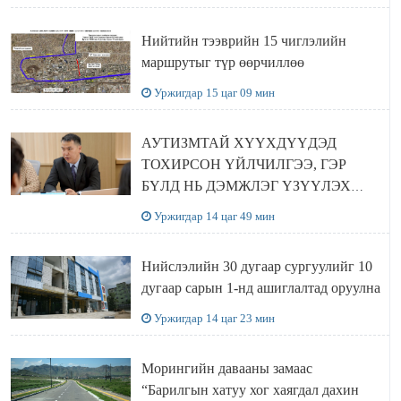
Нийтийн тээврийн 15 чиглэлийн
маршрутыг түр өөрчиллөө
Уржигдар 15 цаг 09 мин
АУТИЗМТАЙ ХҮҮХДҮҮДЭД
ТОХИРСОН ҮЙЛЧИЛГЭЭ, ГЭР
БҮЛД НЬ ДЭМЖЛЭГ ҮЗҮҮЛЭХ
ХӨТӨЛБӨР ШААРДЛАГАТАЙ
Уржигдар 14 цаг 49 мин
БАЙНА
Нийслэлийн 30 дугаар сургуулийг 10
дугаар сарын 1-нд ашиглалтад оруулна
Уржигдар 14 цаг 23 мин
Морингийн давааны замаас
“Барилгын хатуу хог хаягдал дахин