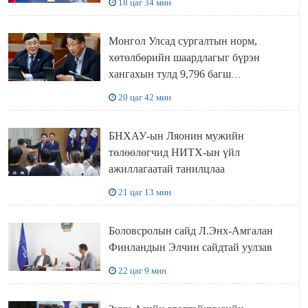
18 цаг 34 мин
Монгол Улсад сургалтын норм,
хөтөлбөрийн шаардлагыг бүрэн
хангахын тулд 9,796 багш
шаардлагатай
20 цаг 42 мин
БНХАУ-ын Ляонин мужийн
төлөөлөгчид НИТХ-ын үйл
ажиллагаатай танилцлаа
21 цаг 13 мин
Боловсролын сайд Л.Энх-Амгалан
Финландын Элчин сайдтай уулзав
22 цаг 9 мин