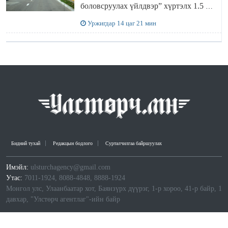
боловсруулах үйлдвэр” хүртэлх 1.5 км
урт авто зам ашиглалтад орлоо
Уржигдар 14 цаг 21 мин
Бидний тухай
Редакцын бодлого
Сурталчилгаа байршуулах
Имэйл:
ulsturchagency@gmail.com
Утас:
7011-1924, 8088-4848, 8888-1924
Монгол улс, Улаанбаатар хот, Баянзүрх дүүрэг, 1-р хороо, 41-р байр, 1
давхар, "Улстөрч агентлаг"-ийн байр