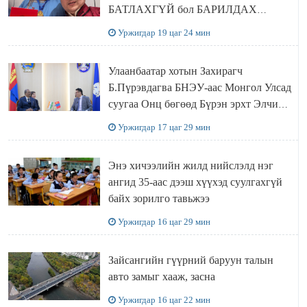
БАТЛАХГҮЙ бол БАРИЛДАХ
ЭРХИЙГ нь хасаж, цолыг нь хураана
Уржигдар 19 цаг 24 мин
Улаанбаатар хотын Захирагч
Б.Пүрэвдагва БНЭУ-аас Монгол Улсад
суугаа Онц бөгөөд Бүрэн эрхт Элчин
сайд Атул Малхари Готсурветэй
Уржигдар 17 цаг 29 мин
уулзлаа
Энэ хичээлийн жилд нийслэлд нэг
ангид 35-аас дээш хүүхэд суулгахгүй
байх зорилго тавьжээ
Уржигдар 16 цаг 29 мин
Зайсангийн гүүрний баруун талын
авто замыг хааж, засна
Уржигдар 16 цаг 22 мин