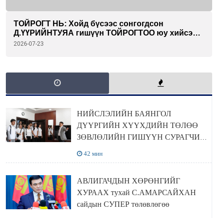
ТОЙРОГТ НЬ: Хойд бүсээс сонгогдсон
Д.ҮҮРИЙНТУЯА гишүүн ТОЙРОГТОО юу хийсэн
бэ...
2026-07-23
НИЙСЛЭЛИЙН БАЯНГОЛ
ДҮҮРГИЙН ХҮҮХДИЙН ТӨЛӨӨ
ЗӨВЛӨЛИЙН ГИШҮҮН СУРАГЧИД
БОЛОВСРОЛЫН ЯАМАНД
42 мин
ЗОЧИЛЛОО
АВЛИГАЧДЫН ХӨРӨНГИЙГ
ХУРААХ тухай С.АМАРСАЙХАН
сайдын СУПЕР төлөвлөгөө