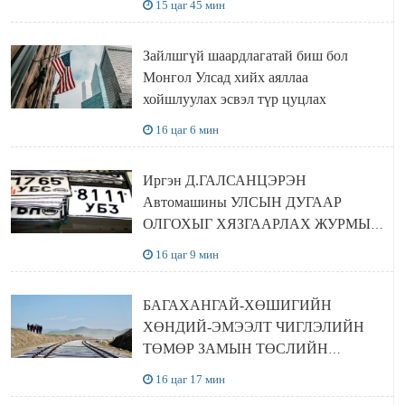
15 цаг 45 мин
Зайлшгүй шаардлагатай биш бол
Монгол Улсад хийх аяллаа
хойшлуулах эсвэл түр цуцлах
16 цаг 6 мин
Иргэн Д.ГАЛСАНЦЭРЭН
Автомашины УЛСЫН ДУГААР
ОЛГОХЫГ ХЯЗГААРЛАХ ЖУРМЫГ
ЦУЦЛУУЛАХ санал гаргажээ
16 цаг 9 мин
БАГАХАНГАЙ-ХӨШИГИЙН
ХӨНДИЙ-ЭМЭЭЛТ ЧИГЛЭЛИЙН
ТӨМӨР ЗАМЫН ТӨСЛИЙН
БҮТЭЭН БАЙГУУЛАЛТ
16 цаг 17 мин
ЭРЧИМЖИЖ БАЙНА