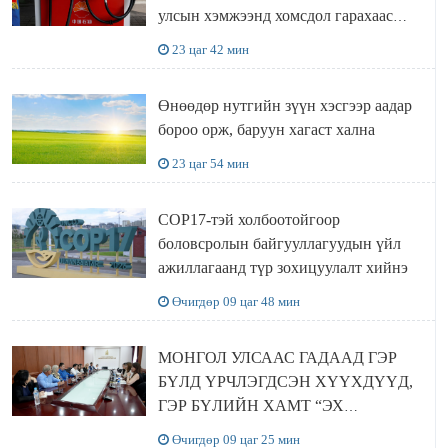
улсын хэмжээнд хомсдол гарахаас
сэргийлж чадлаа
23 цаг 42 мин
Өнөөдөр нутгийн зүүн хэсгээр аадар
бороо орж, баруун хагаст хална
23 цаг 54 мин
COP17-тэй холбоотойгоор
боловсролын байгууллагуудын үйл
ажиллагаанд түр зохицуулалт хийнэ
Өчигдөр 09 цаг 48 мин
МОНГОЛ УЛСААС ГАДААД ГЭР
БҮЛД ҮРЧЛЭГДСЭН ХҮҮХДҮҮД,
ГЭР БҮЛИЙН ХАМТ “ЭХ
ОРОНТОЙГОО ТАНИЛЦАХ”
Өчигдөр 09 цаг 25 мин