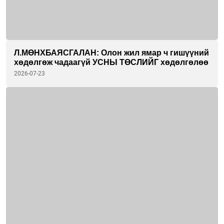
Л.МӨНХБАЯСГАЛАН: Олон жил ямар ч гишүүний
хөдөлгөж чадаагүй УСНЫ ТӨСЛИЙГ хөдөлгөлөө
2026-07-23