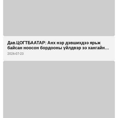
Дав.ЦОГТБААТАР: Анх нэр дэвшихдээ ярьж
байсан ноосон бордооны үйлдвэр ээ хангайн
бүсийн гурван аймагтаа хэрэгжүүлэхийг зорьж
2026-07-23
байна