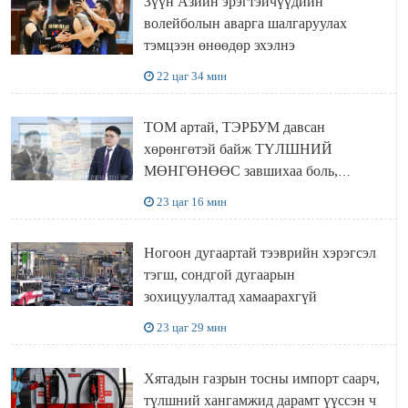
Зүүн Азийн эрэгтэйчүүдийн
волейболын аварга шалгаруулах
тэмцээн өнөөдөр эхэлнэ
22 цаг 34 мин
ТОМ артай, ТЭРБУМ давсан
хөрөнгөтэй байж ТҮЛШНИЙ
МӨНГӨНӨӨС завшихаа боль,
Ц.ЭРДЭНЭБАЯР захирал аа!!
23 цаг 16 мин
Ногоон дугаартай тээврийн хэрэгсэл
тэгш, сондгой дугаарын
зохицуулалтад хамаарахгүй
23 цаг 29 мин
Хятадын газрын тосны импорт саарч,
түлшний хангамжид дарамт үүссэн ч