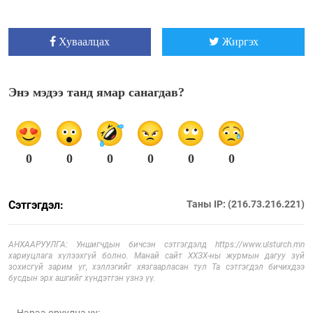
Хуваалцах
Жиргэх
Энэ мэдээ танд ямар санагдав?
0
0
0
0
0
0
Сэтгэгдэл:
Таны IP: (216.73.216.221)
АНХААРУУЛГА: Уншигчдын бичсэн сэтгэгдэлд https://www.ulsturch.mn
хариуцлага хүлээхгүй болно. Манай сайт ХХЗХ-ны журмын дагуу зүй
зохисгүй зарим үг, хэллэгийг хязгаарласан тул Та сэтгэгдэл бичихдээ
бусдын эрх ашгийг хүндэтгэн үзнэ үү.