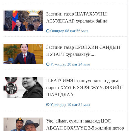
АЯЛАЛ ХИЙЖ БАЙНА
Засгийн газар ШАТАХУУНЫ
АСУУДЛААР хуралдаж байна
Өчигдөр 08 цаг 56 мин
Засгийн газар ЕРӨНХИЙ САЙДЫН
НУТАГТ хуралдахгүй...
Уржигдар 20 цаг 24 мин
П.БАТЧИМЭГ гишүүн хотын дарга
нарын ХУУЛЬ ХЭРЭГЖҮҮЛЭХИЙГ
ШААРДЛАА
Уржигдар 19 цаг 34 мин
Улс, аймаг, сумын наадамд ЦОЛ
АВСАН БӨХЧҮҮД 3-5 жилийн дотор