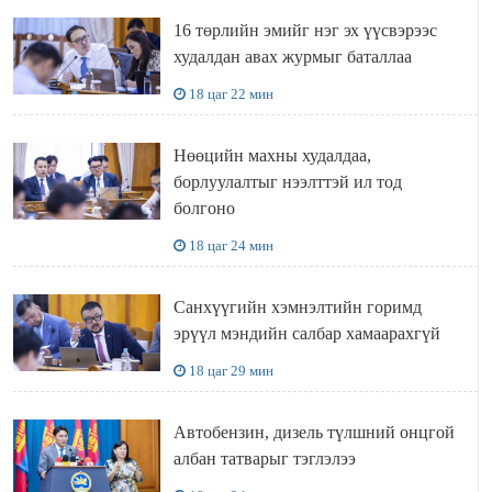
16 төрлийн эмийг нэг эх үүсвэрээс
худалдан авах журмыг баталлаа
18 цаг 22 мин
Нөөцийн махны худалдаа,
борлуулалтыг нээлттэй ил тод
болгоно
18 цаг 24 мин
Санхүүгийн хэмнэлтийн горимд
эрүүл мэндийн салбар хамаарахгүй
18 цаг 29 мин
Автобензин, дизель түлшний онцгой
албан татварыг тэглэлээ