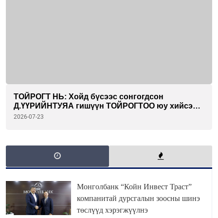
ТОЙРОГТ НЬ: Хойд бүсээс сонгогдсон
Д.ҮҮРИЙНТУЯА гишүүн ТОЙРОГТОО юу хийсэн
бэ...
2026-07-23
Монголбанк “Койн Инвест Траст”
компанитай дурсгалын зоосны шинэ
төслүүд хэрэгжүүлнэ