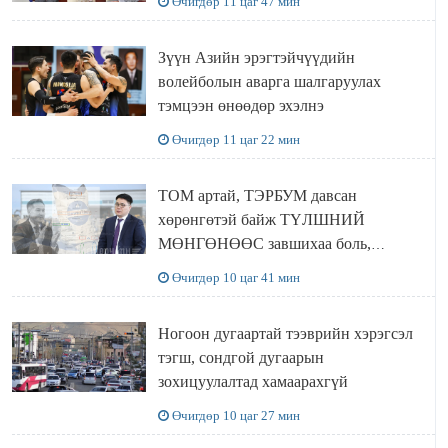
Өчигдөр 11 цаг 47 мин
Зүүн Азийн эрэгтэйчүүдийн
волейболын аварга шалгаруулах
тэмцээн өнөөдөр эхэлнэ
Өчигдөр 11 цаг 22 мин
ТОМ артай, ТЭРБУМ давсан
хөрөнгөтэй байж ТҮЛШНИЙ
МӨНГӨНӨӨС завшихаа боль,
Ц.ЭРДЭНЭБАЯР захирал аа!!
Өчигдөр 10 цаг 41 мин
Ногоон дугаартай тээврийн хэрэгсэл
тэгш, сондгой дугаарын
зохицуулалтад хамаарахгүй
Өчигдөр 10 цаг 27 мин