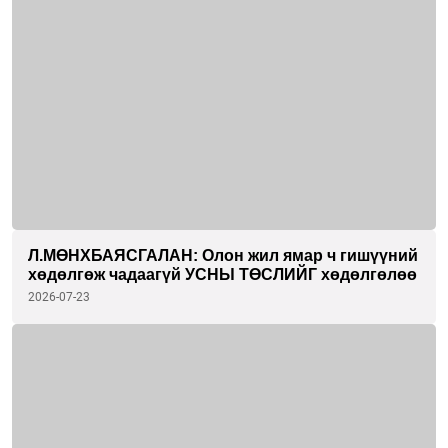
Л.МӨНХБАЯСГАЛАН: Олон жил ямар ч гишүүний
хөдөлгөж чадаагүй УСНЫ ТӨСЛИЙГ хөдөлгөлөө
2026-07-23