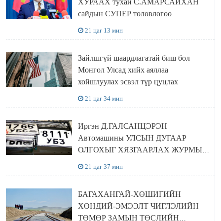
ХУРААХ тухай С.АМАРСАЙХАН
сайдын СУПЕР төлөвлөгөө
21 цаг 13 мин
Зайлшгүй шаардлагатай биш бол
Монгол Улсад хийх аяллаа
хойшлуулах эсвэл түр цуцлах
21 цаг 34 мин
Иргэн Д.ГАЛСАНЦЭРЭН
Автомашины УЛСЫН ДУГААР
ОЛГОХЫГ ХЯЗГААРЛАХ ЖУРМЫГ
ЦУЦЛУУЛАХ санал гаргажээ
21 цаг 37 мин
БАГАХАНГАЙ-ХӨШИГИЙН
ХӨНДИЙ-ЭМЭЭЛТ ЧИГЛЭЛИЙН
ТӨМӨР ЗАМЫН ТӨСЛИЙН