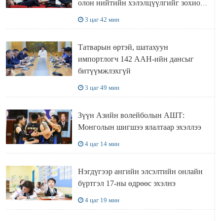
олон нийтийн хэлэлцүүлгийг зохион
байгууллаа
3 цаг 42 мин
Татварын өртэй, шатахуун
импортлогч 142 ААН-ийн дансыг
битүүмжлэхгүй
3 цаг 49 мин
Зүүн Азийн волейболын АШТ:
Монголын шигшээ ялалтаар эхэллээ
4 цаг 14 мин
Нэгдүгээр ангийн элсэлтийн онлайн
бүртгэл 17-ны өдрөөс эхэлнэ
4 цаг 19 мин