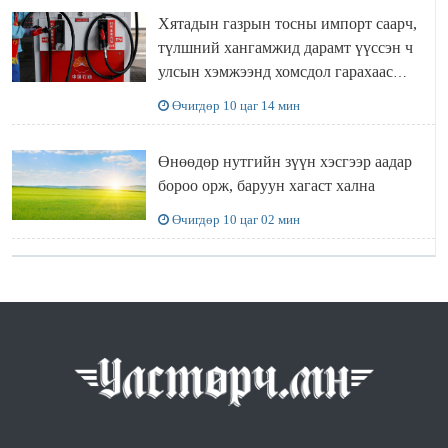
Хятадын газрын тосны импорт саарч,
түлшний хангамжид дарамт үүссэн ч
улсын хэмжээнд хомсдол гарахаас
сэргийлж чадлаа
Өчигдөр 10 цаг 14 мин
Өнөөдөр нутгийн зүүн хэсгээр аадар
бороо орж, баруун хагаст хална
Өчигдөр 10 цаг 02 мин