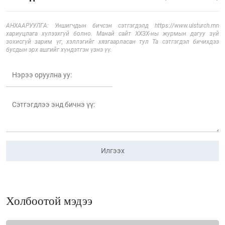
АНХААРУУЛГА: Уншигчдын бичсэн сэтгэгдэлд https://www.ulsturch.mn
хариуцлага хүлээхгүй болно. Манай сайт ХХЗХ-ны журмын дагуу зүй
зохисгүй зарим үг, хэллэгийг хязгаарласан тул Та сэтгэгдэл бичихдээ
бусдын эрх ашгийг хүндэтгэн үзнэ үү.
Илгээх
Холбоотой мэдээ