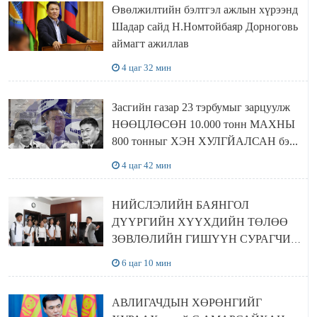
Өвөлжилтийн бэлтгэл ажлын хүрээнд
Шадар сайд Н.Номтойбаяр Дорноговь
аймагт ажиллав
4 цаг 32 мин
Засгийн газар 23 тэрбумыг зарцуулж
НӨӨЦЛӨСӨН 10.000 тонн МАХНЫ
800 тонныг ХЭН ХУЛГЙАЛСАН бэ...
4 цаг 42 мин
НИЙСЛЭЛИЙН БАЯНГОЛ
ДҮҮРГИЙН ХҮҮХДИЙН ТӨЛӨӨ
ЗӨВЛӨЛИЙН ГИШҮҮН СУРАГЧИД
БОЛОВСРОЛЫН ЯАМАНД
6 цаг 10 мин
ЗОЧИЛЛОО
АВЛИГАЧДЫН ХӨРӨНГИЙГ