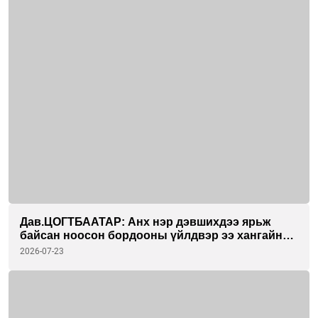
Дав.ЦОГТБААТАР: Анх нэр дэвшихдээ ярьж
байсан ноосон бордооны үйлдвэр ээ хангайн
бүсийн гурван аймагтаа хэрэгжүүлэхийг зорьж
2026-07-23
байна