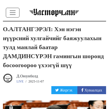
О.АЛТАНГЭРЭЛ: Хэн нэгэн
нүүрсний хулгайчийг баяжуулахын
тулд манлай баатар
ДАМДИНСҮРЭН гамингын шоронд
босоогоороо үхээгүй шүү
Д.Оюунболд
LIVE
/
2025-11-07
Жиргэх
Хуваалцах