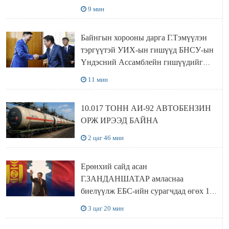
9 мин
Байнгын хорооны дарга Г.Тэмүүлэн
тэргүүтэй УИХ-ын гишүүд БНСУ-ын
Үндэсний Ассамблейн гишүүдийг
хүлээн авч уулзав
11 мин
10.017 ТОНН АИ-92 АВТОБЕНЗИН
ОРЖ ИРЭЭД БАЙНА
2 цаг 46 мин
Ерөнхий сайд асан
Г.ЗАНДАНШАТАР амласнаа
биелүүлж ЕБС-ийн сурагчдад өгөх 10.
МЯНГАН ШАТРАА хүлээн авчээ
3 цаг 20 мин