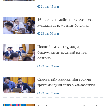
БҮТЭЭН БАЙГУУЛАЛТ
21 цаг 45 мин
ЭРЧИМЖИЖ БАЙНА
16 төрлийн эмийг нэг эх үүсвэрээс
худалдан авах журмыг баталлаа
23 цаг 50 мин
Нөөцийн махны худалдаа,
борлуулалтыг нээлттэй ил тод
болгоно
23 цаг 53 мин
Санхүүгийн хэмнэлтийн горимд
эрүүл мэндийн салбар хамаарахгүй
23 цаг 57 мин