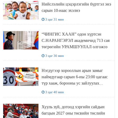
Нийслэлийн цэцэрлэгийн бүртгэл энэ
сарын 10-наас эхэлнэ
3 цаг 31 мин
“ЧИНГИС ХААН” одон хүртсэн
С.НАРАНГЭРЭЛ академичид 713 сая
төгрөгийн УРАМШУУЛАЛ олгожээ
3 цаг 36 мин
Нэгдүгээр хорооллын арын замыг
наймдугаар сарын 6-ны 23:00 цагаас
түр хааж, борооны ус зайлуулах
шугамын хөндлөн сэтэлгээ хийнэ
3 цаг 40 мин
Хууль зүй, дотоод хэргийн сайдын
багцын 2027 оны төсвийн төслийн