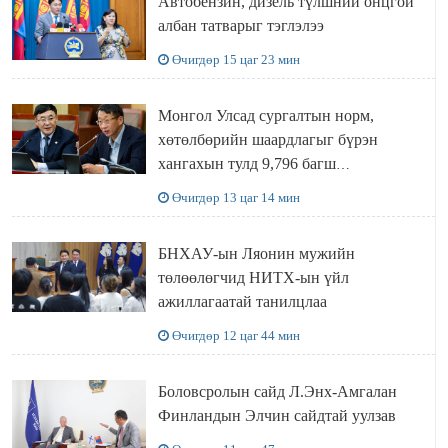
Автобензин, дизель түлшний онцгой
албан татварыг тэглэлээ
Өчигдөр 15 цаг 23 мин
Монгол Улсад сургалтын норм,
хөтөлбөрийн шаардлагыг бүрэн
хангахын тулд 9,796 багш
шаардлагатай
Өчигдөр 13 цаг 14 мин
БНХАУ-ын Ляонин мужийн
төлөөлөгчид НИТХ-ын үйл
ажиллагаатай танилцлаа
Өчигдөр 12 цаг 44 мин
Боловсролын сайд Л.Энх-Амгалан
Финландын Элчин сайдтай уулзав