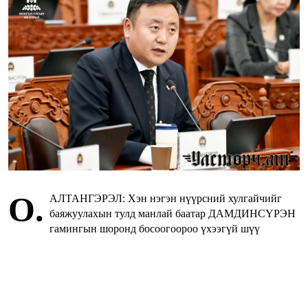
О.
АЛТАНГЭРЭЛ: Хэн нэгэн нүүрсний хулгайчийг
баяжуулахын тулд манлай баатар ДАМДИНСҮРЭН
гамингын шоронд босоогоороо үхээгүй шүү