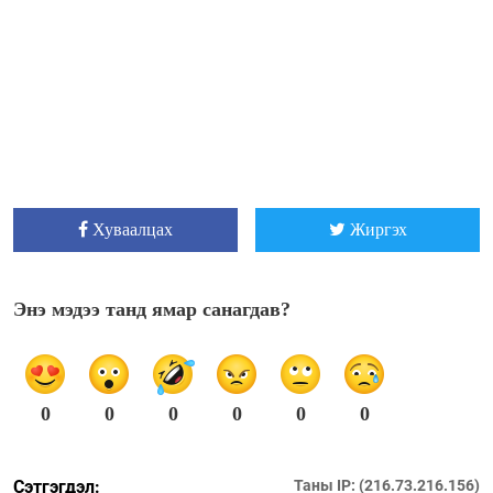
Хуваалцах
Жиргэх
Энэ мэдээ танд ямар санагдав?
0
0
0
0
0
0
Сэтгэгдэл:
Таны IP: (216.73.216.156)