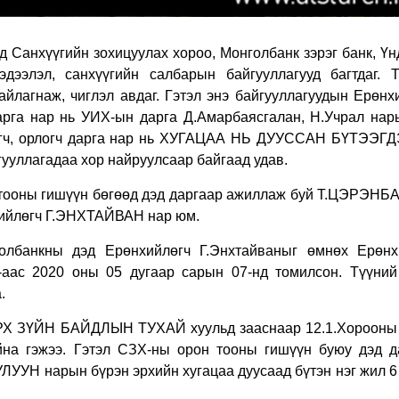
анхүүгийн зохицуулах хороо, Монголбанк зэрэг банк, Үн
эдээлэл, санхүүгийн салбарын байгууллагууд багтдаг. Т
айлагнаж, чиглэл авдаг.
Гэтэл энэ байгууллагуудын Ерөнхи
дарга нар нь УИХ-ын дарга Д.Амарбаясгалан, Н.Учрал нар
лөгч, орлогч дарга нар нь ХУГАЦАА НЬ ДУУССАН БҮТЭЭГ
гууллагадаа хор найруулсаар байгаад удав.
 тооны гишүүн бөгөөд дэд даргаар ажиллаж буй Т.ЦЭРЭНБ
ийлөгч Г.ЭНХТАЙВАН нар юм.
олбанкны дэд Ерөнхийлөгч Г.Энхтайваныг өмнөх Ерөнх
-аас 2020 оны 05 дугаар сарын 07-нд томилсон. Түүний
.
ҮЙН БАЙДЛЫН ТУХАЙ хуульд зааснаар 12.1.Хорооны 
йна гэжээ. Гэтэл СЗХ-ны орон тооны гишүүн буюу дэд д
УН нарын бүрэн эрхийн хугацаа дуусаад бүтэн нэг жил 6