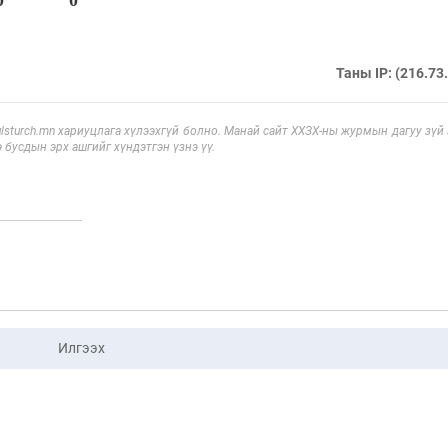
Таны IP: (216.73
sturch.mn хариуцлага хүлээхгүй болно. Манай сайт ХХЗХ-ны журмын дагуу зүй
э бусдын эрх ашгийг хүндэтгэн үзнэ үү.
Илгээх