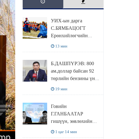
УИХ-ын дарга
С.БЯМБАЦОГТ
Ерөнхийлөгчийн
захирамжит ТӨРИЙН
13 мин
ИЛЧ
ТӨЛӨӨЛӨГЧӨӨР
Б.ДАШПҮРЭВ: 800
Сутай хайрханы
ам.доллар байсан 92
тахилгад оролцжээ
төрлийн бензины үнэ
851 ам.доллар болж
19 мин
НЭМЭГДСЭН
Говийн
Г.ГАНБААТАР
гишүүн, зөвлөхийн
хамт САНКТ
1 цаг 14 мин
ПЕТЕРБУРГТ