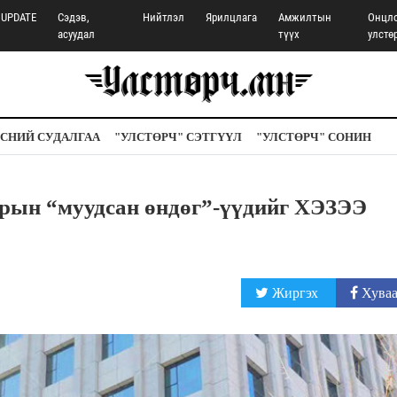
UPDATE
Сэдэв,
Нийтлэл
Ярилцлага
Амжилтын
Онцл
асуудал
түүх
улстө
СНИЙ СУДАЛГАА
"УЛСТӨРЧ" СЭТГҮҮЛ
"УЛСТӨРЧ" СОНИН
н “муудсан өндөг”-үүдийг ХЭЗЭЭ
Жиргэх
Хуваа