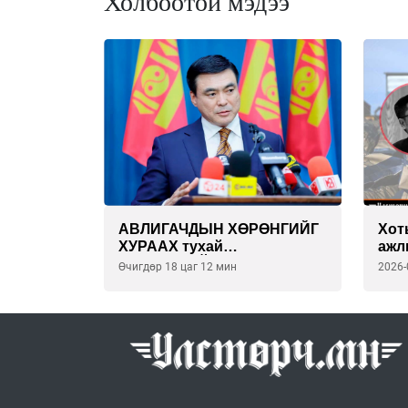
Холбоотой мэдээ
АВЛИГАЧДЫН ХӨРӨНГИЙГ
Хот
ХУРААХ тухай
ажл
С.АМАРСАЙХАН сайдын
БАР
Өчигдөр 18 цаг 12 мин
2026-
СУПЕР төлөвлөгөө
юм 