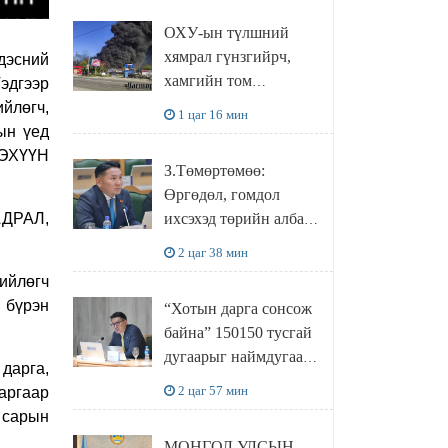
зугаалах замын
ОХУ-ын түлшний
зардлаа “ИНҮТ”
хямрал гүнзгийрч,
дэсний
ТӨХХК даажээ
хамгийн том
эдгээр
боловсруулах
йлөгч,
1 цаг 16 мин
үйлдвэрүүд нь хүртэл
ын үед
халдлагын бай болов
ДЭХҮҮН
З.Төмөртөмөө:
Өргөдөл, гомдол
АДРАЛ,
ихсэхэд төрийн албан
хаагчдын хандлага
2 цаг 38 мин
нөлөөлж байна
ийлөгч
 бүрэн
“Хотын дарга сонсож
байна” 150150 тусгай
дугаарыг наймдугаар
дарга,
сарын 14-нөөс
2 цаг 57 мин
аргаар
ажиллуулж эхэлнэ
 сарын
МОНГОЛ УЛСЫН