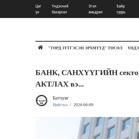
Цаг
Үндэсний
Эгэл
Байр
үе
бахархал
амьдрал
суурь
"ТӨРД ЗҮТГЭСЭН ЭРХМҮҮД" ТӨСӨЛ
ҮНДЭ
БАНК, САНХҮҮГИЙН секторы
АКТЛАХ вэ...
Батхуяг
Нийтлэл
/
2026-06-09