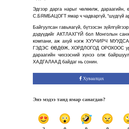
Эдгээр дарга нарыг чөлөөлж, дараагийн, 
С.БЯМБАЦОГТ ямар ч чадваргүй, “шүдгүй арс
Байгуулсан гавьяагүй, бүтээсэн зүйлгү
дэдүүдийг АКТЛАХГҮЙ бол Монголын санхүү
компани, аж ахуй нэгж ХУУЧИРЧ МУУДСА
ГЭДЭС ӨВДӨЖ, ХОРДЛОГОД ОРОХООС урьдчи
дараагийн чихээсний хүнээ олж байршу
ХАДГАЛААД байдаг нь сонин.
Хуваалцах
Энэ мэдээ танд ямар санагдав?
2
0
0
0