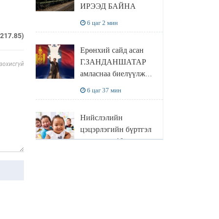
ИРЭЭД БАЙНА
6 цаг 2 мин
.217.85)
Ерөнхий сайд асан
Г.ЗАНДАНШАТАР
 зохисгүй
амласнаа биелүүлж
ЕБС-ийн сурагчдад
6 цаг 37 мин
өгөх 10. МЯНГАН
ШАТРАА хүлээн
Нийслэлийн
авчээ
цэцэрлэгийн бүртгэл
энэ сарын 10-наас
эхэлнэ
6 цаг 48 мин
“ЧИНГИС ХААН”
одон хүртсэн
С.НАРАНГЭРЭЛ