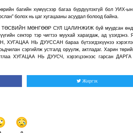
өөрийн багийн хүмүүсээр багаа бүрдүүлэхгүй бол УИХ-ын
лан” болох нь цаг хугацааны асуудал болоод байна.
йгээр ТӨСВИЙН МӨНГӨӨР СУЛ ЦАЛИНЖИЖ буй муудсан өнд
гийн сектор тэр чигтээ муухай харагдаж, ад үзэгдэнэ. 
Н, ХУГАЦАА НЬ ДУУССАН бараа бүтээгдэхүүнээ хэрэглэ
лан сэргийлж устгалд оруулж, актладаг. Харин төрий
ултлаа ХУГАЦАА НЬ ДУУСЧ, хэрэгцээнээс гарсан ДАРГА
Жиргэх
0
0