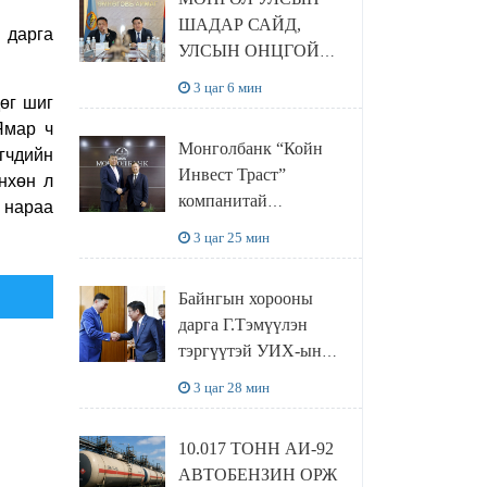
ШАДАР САЙД,
 дарга
УЛСЫН ОНЦГОЙ
КОМИССЫН ДАРГА
3 цаг 6 мин
өг шиг
Н.НОМТОЙБАЯР
Ямар ч
ӨМНӨГОВЬ
Монголбанк “Койн
гчдийн
АЙМАГТ
Инвест Траст”
нхөн л
АЖИЛЛАЛАА
компанитай
 нараа
дурсгалын зоосны
3 цаг 25 мин
шинэ төслүүд
хэрэгжүүлнэ
Байнгын хорооны
дарга Г.Тэмүүлэн
тэргүүтэй УИХ-ын
гишүүд БНСУ-ын
3 цаг 28 мин
Үндэсний Ассамблейн
гишүүдийг хүлээн авч
10.017 ТОНН АИ-92
уулзав
АВТОБЕНЗИН ОРЖ