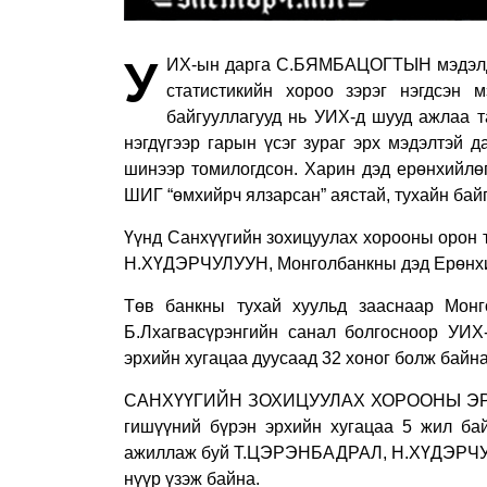
У
ИХ-ын дарга С.БЯМБАЦОГТЫН мэдэлд С
статистикийн хороо зэрэг нэгдсэн м
байгууллагууд нь УИХ-д шууд ажлаа т
нэгдүгээр гарын үсэг зураг эрх мэдэлтэй 
шинээр томилогдсон. Харин дэд ерөнхий
ШИГ “өмхийрч ялзарсан” аястай, тухайн бай
Үүнд Санхүүгийн зохицуулах хорооны орон
Н.ХҮДЭРЧУЛУУН, Монголбанкны дэд Ерөнх
Төв банкны тухай хуульд зааснаар Монг
Б.Лхагвасүрэнгийн санал болгосноор УИХ
эрхийн хугацаа дуусаад 32 хоног болж байна
САНХҮҮГИЙН ЗОХИЦУУЛАХ ХОРООНЫ ЭРХ З
гишүүний бүрэн эрхийн хугацаа 5 жил ба
ажиллаж буй Т.ЦЭРЭНБАДРАЛ, Н.ХҮДЭРЧУЛУ
нүүр үзэж байна.