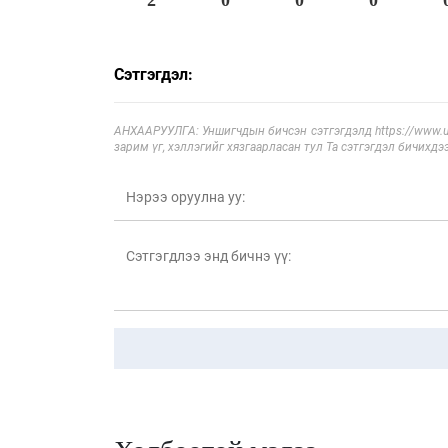
Сэтгэгдэл:
АНХААРУУЛГА: Уншигчдын бичсэн сэтгэгдэлд https://www.ul
зарим үг, хэллэгийг хязгаарласан тул Та сэтгэгдэл бичихдэ