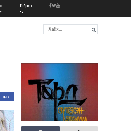
ох
Тойрогт
рч
нь
лцах