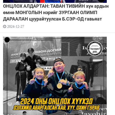
ОНЦЛОХ АЛДАРТАН: ТАВАН ТИВИЙН хүн ардын
өмнө МОНГОЛЫН нэрийг ЗУРГААН ОЛИМП
ДАРААЛАН цуурайтуулсан Б.СЭР-ОД гавьяат
2024-12-27