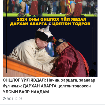
ОНЦЛОГ ҮЙЛ ЯВДАЛ: Начин, харцага, заанаар
бүл нэмж ДАРХАН АВАРГА цолтон тодорсон
УЛСЫН БАЯР НААДАМ
2024-12-26