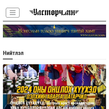
Нийтлэл
ОНЦЛОХ ХҮҮХДҮҮД: Шатрын өрөгт өрсөлдөгчдөө
УРАН НҮҮДЛЭЭР БУУЛГАН АВСАН дэлхийн аварга