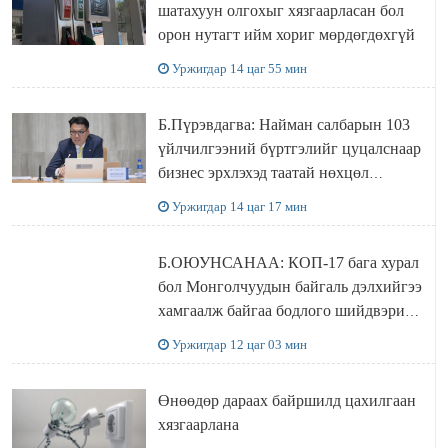
шатахуун олгохыг хязгаарласан бол
орон нутагт ийм хориг мөрдөгдөхгүй
Уржигдар 14 цаг 55 мин
Б.Пүрэвдагва: Найман салбарын 103
үйлчилгээний бүртгэлийг цуцалснаар
бизнес эрхлэхэд таатай нөхцөл
бүрдэнэ
Уржигдар 14 цаг 17 мин
Б.ОЮУНСАНАА: КОП-17 бага хурал
бол Монголчуудын байгаль дэлхийгээ
хамгаалж байгаа бодлого шийдвэрийг
ДЭЛХИЙД СУРТАЛЧИЛАХ гол
Уржигдар 12 цаг 03 мин
бодлого
Өнөөдөр дараах байршилд цахилгаан
хязгаарлана