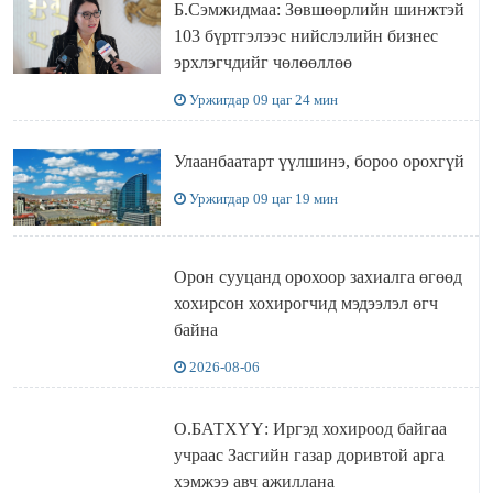
Б.Сэмжидмаа: Зөвшөөрлийн шинжтэй
103 бүртгэлээс нийслэлийн бизнес
эрхлэгчдийг чөлөөллөө
Уржигдар 09 цаг 24 мин
Улаанбаатарт үүлшинэ, бороо орохгүй
Уржигдар 09 цаг 19 мин
Орон сууцанд орохоор захиалга өгөөд
хохирсон хохирогчид мэдээлэл өгч
байна
2026-08-06
О.БАТХҮҮ: Иргэд хохироод байгаа
учраас Засгийн газар доривтой арга
хэмжээ авч ажиллана