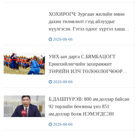
ХОХИРОГЧ: Зургаан жилийн өмнө
дахин төлөвлөлт гээд айлуудыг
нүүлгэсэн. Гэтэл одоог хүртэл хашаа
байшин ч байхгүй, орон сууц ч
2026-08-06
байхгүй хаана амьдрахаа мэдэхгүй явж
байна
УИХ-ын дарга С.БЯМБАЦОГТ
Ерөнхийлөгчийн захирамжит
ТӨРИЙН ИЛЧ ТӨЛӨӨЛӨГЧӨӨР
Сутай хайрханы тахилгад оролцжээ
2026-08-06
Б.ДАШПҮРЭВ: 800 ам.доллар байсан
92 төрлийн бензины үнэ 851
ам.доллар болж НЭМЭГДСЭН
2026-08-06