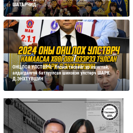
ШАТАРЧИД
ОНЦЛОХ УЛСТӨРЧ: Улсын төсвийг үр ашигтай,
алдагдалгүй батлуулсан шинэхэн улстөрч ШАРК
Д.ЭНХТҮВШИН