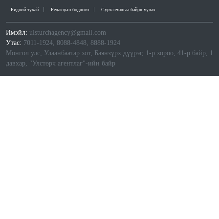
Бидний тухай
Редакцын бодлого
Сурталчилгаа байршуулах
Имэйл:
ulsturchagency@gmail.com
Утас:
7011-1924, 8088-4848, 8888-1924
Монгол улс, Улаанбаатар хот, Баянзүрх дүүрэг, 1-р хороо, 41-р байр, 1
давхар, "Улстөрч агентлаг"-ийн байр