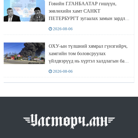
Говийн Г.ГАНБААТАР гишүүн,
зөвлөхийн хамт САНКТ
ПЕТЕРБУРГТ зугаалах замын зардлаа
“ИНҮТ” ТӨХХК даажээ
2026-08-06
ОХУ-ын түлшний хямрал гүнзгийрч,
хамгийн том боловсруулах
үйлдвэрүүд нь хүртэл халдлагын бай
болов
2026-08-06