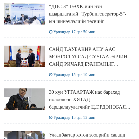
"ДЦС-3” ТӨХК-ийн нэн
шаардлагатай “Турбингенератор-5”-
ын шинэчлэлийн төсвийг
шийдвэрлэхээр болов
Уржигдар 17 цаг 50 мин
САЙД Т.АУБАКИР АНУ-ААС
МОНГОЛ УЛСАД СУУГАА ЭЛЧИН
САЙД РИЧАРД БУАНГАНЫГ
ХҮЛЭЭН АВЧ УУЛЗЛАА
Уржигдар 15 цаг 19 мин
30 хүн УГГААРТАЖ нас барахад
нөлөөлсөн ХЯТАД
барьцалдуулагчийг Ц.ЭРДЭНЭБАЯР
захирал дахин худалдаж авахаар
Уржигдар 15 цаг 12 мин
болжээ
Улаанбаатар хотод зөөврийн саванд