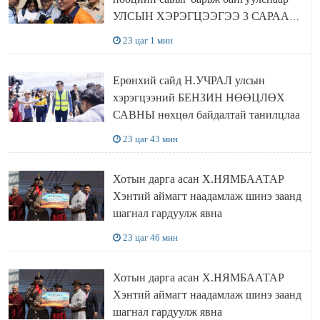
УЛСЫН ХЭРЭГЦЭЭГЭЭ 3 САРААР
НӨӨЦЛӨДӨГ болно
23 цаг 1 мин
Ерөнхий сайд Н.УЧРАЛ улсын
хэрэгцээний БЕНЗИН НӨӨЦЛӨХ
САВНЫ нөхцөл байдалтай танилцлаа
23 цаг 43 мин
Хотын дарга асан Х.НЯМБААТАР
Хэнтий аймагт наадамлаж шинэ заанд
шагнал гардуулж явна
23 цаг 46 мин
Хотын дарга асан Х.НЯМБААТАР
Хэнтий аймагт наадамлаж шинэ заанд
шагнал гардуулж явна