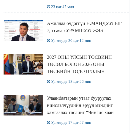
23 цаг 47 мин
Ажилдаа очдоггүй Н.МАНДУУЛЫГ
7,5 саяар УРАМШУУЛЖЭЭ
Уржигдар 20 цаг 12 мин
2027 ОНЫ УЛСЫН ТӨСВИЙН
ТӨСӨЛ БОЛОН 2026 ОНЫ
ТӨСВИЙН ТОДОТГОЛЫН
ТӨСЛИЙН ОЛОН НИЙТИЙН
Уржигдар 18 цаг 26 мин
ХЭЛЭЛЦҮҮЛЭГ БОЛЛОО
Улаанбаатарын утааг бууруулах,
нийслэлчүүдийн эрүүл мэндийг
хамгаалах төслийг “Чингис хаан
баялгийн сан нэгдэл” ХХК-тай
Уржигдар 17 цаг 57 мин
хамтран хэрэгжүүлнэ