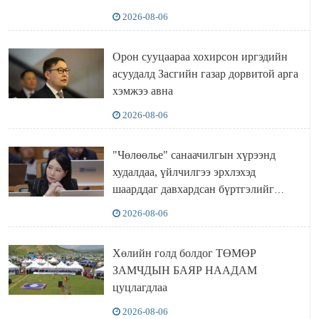
2026-08-06
Орон сууцаараа хохирсон иргэдийн
асуудалд Засгийн газар дорвитой арга
хэмжээ авна
2026-08-06
"Чөлөөлье" санаачилгын хүрээнд
худалдаа, үйлчилгээ эрхлэхэд
шаарддаг давхардсан бүртгэлийг
хүчингүй болгох тогтоолын төслийг
2026-08-06
баталлаа
Хөлийн голд болдог ТӨМӨР
ЗАМЧДЫН БАЯР НААДАМ
цуцлагдлаа
2026-08-06