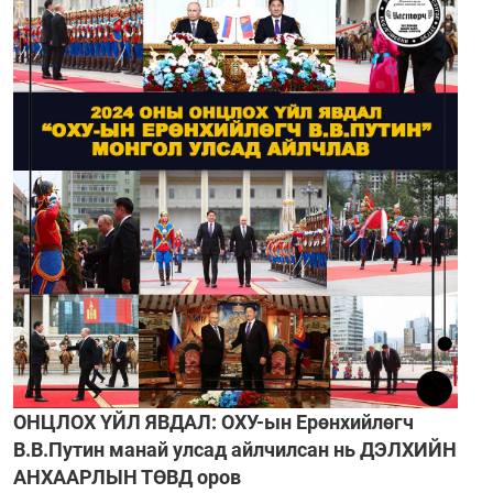
ОНЦЛОХ ҮЙЛ ЯВДАЛ: ОХУ-ын Ерөнхийлөгч
В.В.Путин манай улсад айлчилсан нь ДЭЛХИЙН
АНХААРЛЫН ТӨВД оров