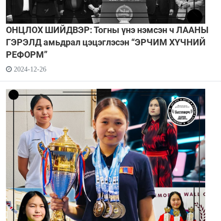
ОНЦЛОХ ШИЙДВЭР: Тогны үнэ нэмсэн ч ЛААНЫ
ГЭРЭЛД амьдрал цэцэглэсэн “ЭРЧИМ ХҮЧНИЙ
РЕФОРМ”
2024-12-26