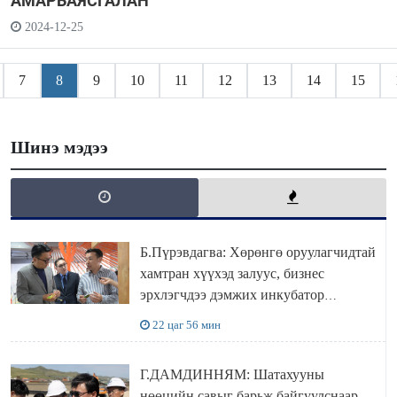
АМАРБАЯСГАЛАН
2024-12-25
7
8
9
10
11
12
13
14
15
Шинэ мэдээ
Б.Пүрэвдагва: Хөрөнгө оруулагчидтай
хамтран хүүхэд залуус, бизнес
эрхлэгчдээ дэмжих инкубатор
төвүүдийг хотын захын хорооллуудад
22 цаг 56 мин
байгуулна
Г.ДАМДИННЯМ: Шатахууны
нөөцийн савыг барьж байгуулснаар