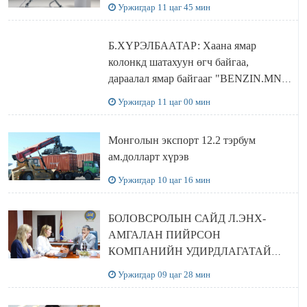
Уржигдар 11 цаг 45 мин
Б.ХҮРЭЛБААТАР: Хаана ямар
колонкд шатахуун өгч байгаа,
дараалал ямар байгааг "BENZIN.MN”
сайтаас харах боломжтой
Уржигдар 11 цаг 00 мин
Монголын экспорт 12.2 тэрбум
ам.долларт хүрэв
Уржигдар 10 цаг 16 мин
БОЛОВСРОЛЫН САЙД Л.ЭНХ-
АМГАЛАН ПИЙРСОН
КОМПАНИЙН УДИРДЛАГАТАЙ
УУЛЗЛАА
Уржигдар 09 цаг 28 мин