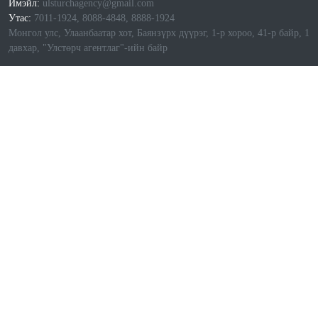
Имэйл:
ulsturchagency@gmail.com
Утас:
7011-1924, 8088-4848, 8888-1924
Монгол улс, Улаанбаатар хот, Баянзүрх дүүрэг, 1-р хороо, 41-р байр, 1
давхар, "Улстөрч агентлаг"-ийн байр