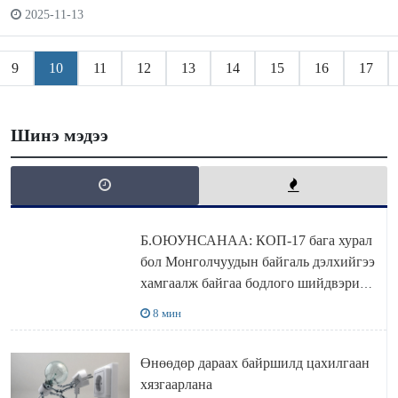
2025-11-13
9
10
11
12
13
14
15
16
17
Шинэ мэдээ
Б.ОЮУНСАНАА: КОП-17 бага хурал
бол Монголчуудын байгаль дэлхийгээ
хамгаалж байгаа бодлого шийдвэрийг
ДЭЛХИЙД СУРТАЛЧИЛАХ гол
8 мин
бодлого
Өнөөдөр дараах байршилд цахилгаан
хязгаарлана