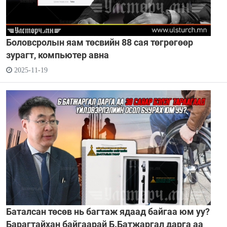
Боловсролын яам төсвийн 88 сая төгрөгөөр
зурагт, компьютер авна
2025-11-19
Баталсан төсөв нь багтаж ядаад байгаа юм уу?
Барагтайхан байгаарай Б.Батжаргал дарга аа