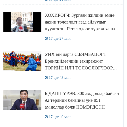
ХОХИРОГЧ: Зургаан жилийн өмнө
дахин төлөвлөлт гээд айлуудыг
нүүлгэсэн. Гэтэл одоог хүртэл хашаа
байшин ч байхгүй, орон сууц ч
17 цаг 27 мин
байхгүй хаана амьдрахаа мэдэхгүй явж
байна
УИХ-ын дарга С.БЯМБАЦОГТ
Ерөнхийлөгчийн захирамжит
ТӨРИЙН ИЛЧ ТӨЛӨӨЛӨГЧӨӨР
Сутай хайрханы тахилгад оролцжээ
17 цаг 43 мин
Б.ДАШПҮРЭВ: 800 ам.доллар байсан
92 төрлийн бензины үнэ 851
ам.доллар болж НЭМЭГДСЭН
17 цаг 49 мин