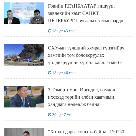
Говийн Г.ГАНБААТАР гишүүн,
зөвлөхийн хамт САНКТ
ПЕТЕРБУРГТ зугаалах замын зардлаа
“ИНҮТ” ТӨХХК даажээ
18 цаг 43 мин
ОХУ-ын түлшний хямрал гүнзгийрч,
хамгийн том боловсруулах
үйлдвэрүүд нь хүртэл халдлагын бай
болов
18 цаг 46 мин
З.Төмөртөмөө: Өргөдөл, гомдол
ихсэхэд төрийн албан хаагчдын
хандлага нөлөөлж байна
20 цаг 7 мин
“Хотын дарга сонсож байна” 150150