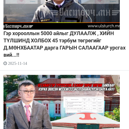
Гэр хорооллын 5000 айлыг ДУЛААЛЖ , ХИЙН
ТҮЛШИНД ХОЛБОХ 45 тэрбум төгрөгийг
Д.МӨНХБААТАР дарга ГАРЫН САЛААГААР урсгах
вий...!!
2025-11-14