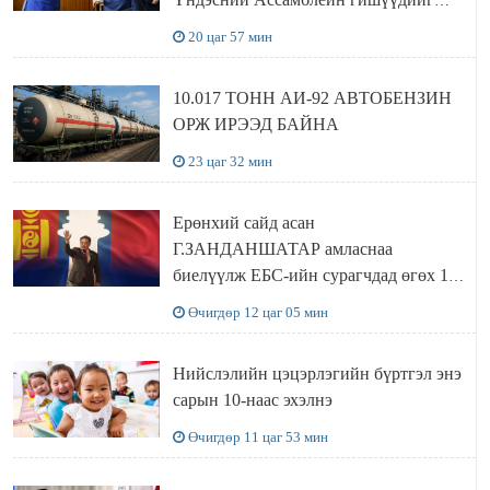
хүлээн авч уулзав
20 цаг 57 мин
10.017 ТОНН АИ-92 АВТОБЕНЗИН
ОРЖ ИРЭЭД БАЙНА
23 цаг 32 мин
Ерөнхий сайд асан
Г.ЗАНДАНШАТАР амласнаа
биелүүлж ЕБС-ийн сурагчдад өгөх 10.
МЯНГАН ШАТРАА хүлээн авчээ
Өчигдөр 12 цаг 05 мин
Нийслэлийн цэцэрлэгийн бүртгэл энэ
сарын 10-наас эхэлнэ
Өчигдөр 11 цаг 53 мин