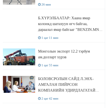
26 мин
Б.ХҮРЭЛБААТАР: Хаана ямар
колонкд шатахуун өгч байгаа,
дараалал ямар байгааг "BENZIN.MN”
сайтаас харах боломжтой
1 цаг 11 мин
Монголын экспорт 12.2 тэрбум
ам.долларт хүрэв
1 цаг 55 мин
БОЛОВСРОЛЫН САЙД Л.ЭНХ-
АМГАЛАН ПИЙРСОН
КОМПАНИЙН УДИРДЛАГАТАЙ
УУЛЗЛАА
2 цаг 42 мин