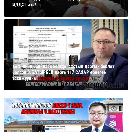
ИДДЭГ аж !!
Хөгжлийн банкнаас хөөгдөж хотын даргын зөвлөх
болсон З.БАТЫРБЕК дарга 117 САЯАР өрөөгөө
тохижуулна ‼