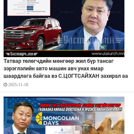
Татвар төлөгчдийн мөнгөөр жил бүр тансаг
зэрэглэлийн авто машин авч унах ямар
шаардлага байгаа вэ С.ЦОГТСАЙХАН захирал аа
2025-11-18