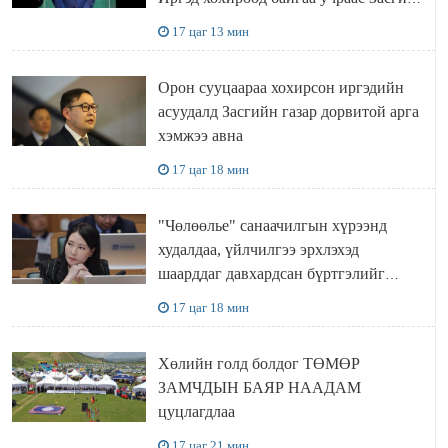
газар доривтой арга хэмжээ авч
17 цаг 13 мин
ажиллана
Орон сууцаараа хохирсон иргэдийн
асуудалд Засгийн газар дорвитой арга
хэмжээ авна
17 цаг 18 мин
"Чөлөөлье" санаачилгын хүрээнд
худалдаа, үйлчилгээ эрхлэхэд
шаарддаг давхардсан бүртгэлийг
хүчингүй болгох тогтоолын төслийг
17 цаг 18 мин
баталлаа
Хөлийн голд болдог ТӨМӨР
ЗАМЧДЫН БАЯР НААДАМ
цуцлагдлаа
17 цаг 21 мин