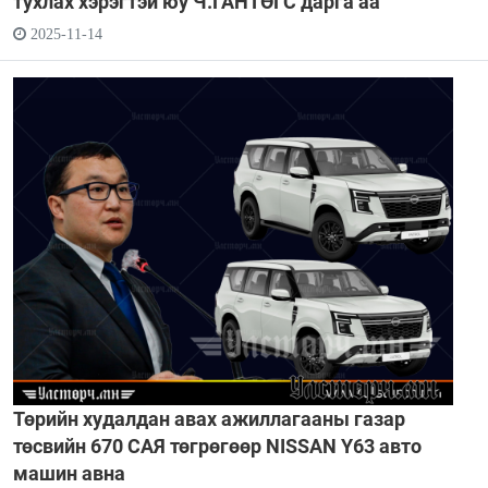
тухлах хэрэгтэй юу Ч.ГАНТӨГС дарга аа
2025-11-14
Төрийн худалдан авах ажиллагааны газар
төсвийн 670 САЯ төгрөгөөр NISSAN Y63 авто
машин авна