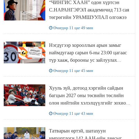
“ЧИНГИС ХААН” одон хүртсэн
С.НАРАНГЭРЭЛ академичид 713 сая
төгрөгийн УРАМШУУЛАЛ олгожээ
Өчигдөр 11 цаг 49 мин
Нэгдүгээр хорооллын арын замыг
наймдугаар сарын 6-ны 23:00 цагаас
түр хааж, борооны ус зайлуулах
шугамын хөндлөн сэтэлгээ хийнэ
Өчигдөр 11 цаг 45 мин
Хууль зүй, дотоод хэргийн сайдын
багцын 2027 оны төсвийн төслийн
олон нийтийн хэлэлцүүлгийг зохион
байгууллаа
Өчигдөр 11 цаг 43 мин
Татварын өртэй, шатахуун
импортлогч 142 ААН-ийн дансыг