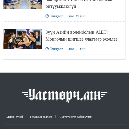
битүүмжлэхгүй
Өчигдөр 11 цаг 35 мин
Зүүн Азийн волейболын АШТ:
Монголын шигшээ ялалтаар эхэллээ
Өчигдөр 11 цаг 11 мин
Бидний тухай
Редакцын бодлого
Сурталчилгаа байршуулах