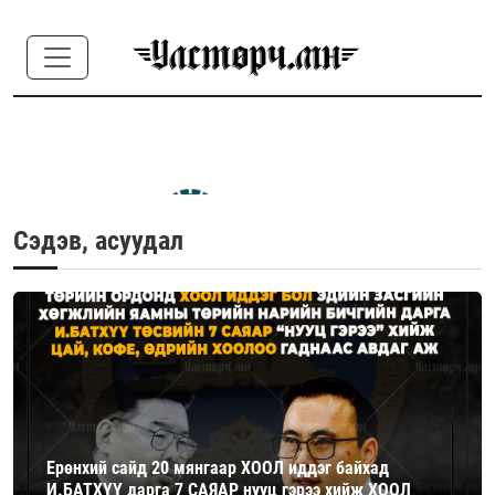
Сэдэв, асуудал
Ерөнхий сайд 20 мянгаар ХООЛ иддэг байхад
И.БАТХҮҮ дарга 7 САЯАР нууц гэрээ хийж ХООЛ