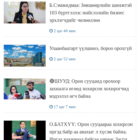
Б.Сэмжидмаа: Зөвшөөрлийн шинжтэй
103 бүртгэлээс нийслэлийн бизнес
эрхлэгчдийг чөлөөллөө
2 цаг 46 мин
Улаанбаатарт үүлшинэ, бороо орохгүй
2 цаг 52 мин
🔴ШУУД: Орон сууцанд орохоор
захиалга өгөөд хохирсон хохирогчид
мэдээлэл өгч байна
17 цаг 7 мин
О.БАТХҮҮ: Орон сууцаараа хохирсон
иргэд байр аа авахыг л хүсэж байна.
Иргэд хохироод байгаа учраас Засгийн