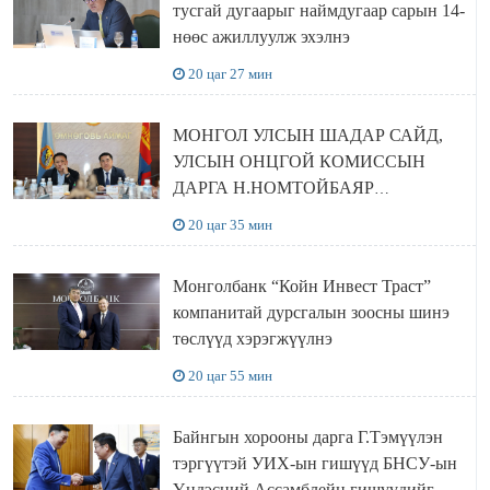
тусгай дугаарыг наймдугаар сарын 14-
нөөс ажиллуулж эхэлнэ
20 цаг 27 мин
МОНГОЛ УЛСЫН ШАДАР САЙД,
УЛСЫН ОНЦГОЙ КОМИССЫН
ДАРГА Н.НОМТОЙБАЯР
ӨМНӨГОВЬ АЙМАГТ
20 цаг 35 мин
АЖИЛЛАЛАА
Монголбанк “Койн Инвест Траст”
компанитай дурсгалын зоосны шинэ
төслүүд хэрэгжүүлнэ
20 цаг 55 мин
Байнгын хорооны дарга Г.Тэмүүлэн
тэргүүтэй УИХ-ын гишүүд БНСУ-ын
Үндэсний Ассамблейн гишүүдийг