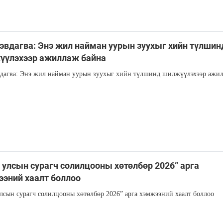
эвдагва: Энэ жил найман уурын зуухыг хийн түлшин
үүлэхээр ажиллаж байна
дагва: Энэ жил найман уурын зуухыг хийн түлшинд шилжүүлэхээр ажи
 улсын сурагч солилцооны хөтөлбөр 2026” арга
эний хаалт боллоо
лсын сурагч солилцооны хөтөлбөр 2026” арга хэмжээний хаалт боллоо