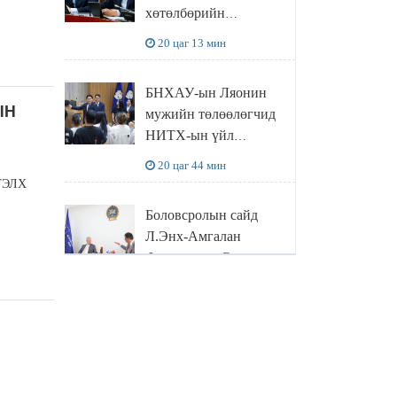
хөтөлбөрийн
шаардлагыг бүрэн
20 цаг 13 мин
хангахын тулд 9,796
багш шаардлагатай
БНХАУ-ын Ляонин
ЫН
мужийн төлөөлөгчид
НИТХ-ын үйл
ажиллагаатай
20 цаг 44 мин
танилцлаа
ТЭЛХ
Боловсролын сайд
Л.Энх-Амгалан
Финландын Элчин
сайдтай уулзав
21 цаг 40 мин
Зүүн Азийн
эрэгтэйчүүдийн
волейболын аварга