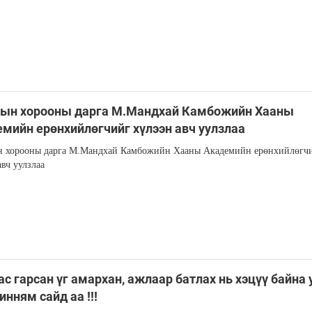
гын хорооны дарга М.Мандхай Камбожийн Хааны
мийн ерөнхийлөгчийг хүлээн авч уулзлаа
н хорооны дарга М.Мандхай Камбожийн Хааны Академийн ерөнхийлөгч
авч уулзлаа
с гарсан үг амархан, ажлаар батлах нь хэцүү байна у
нням сайд аа !!!