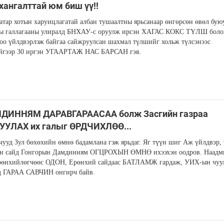
хангалттай юм биш үү!!
атар хотын харуицлагатай албан тушаалтны ярьсанаар өнгөрсөн өвөл бую
ны галлагааны улиралд БНХАУ-с оруулж ирсэн ХАГАС КОКС ТҮЛШ боло
оо үйлдвэрлэж байгаа сайжруулсан шахмал түлшийг хольж түлсэнээс
эйгээр 30 иргэн УГААРТАЖ НАС БАРСАН гэв.
МДИННЯМ ДАРАВГАРААСАА болж Засгийн газраа
УУЛАХ их галыг ӨРДЧИХЛӨӨ...
ууд Зул бөхөхийн өмнө бадамлана гэж ярьдаг. Яг түүн шиг Аж үйлдвэр, 
йн сайд Гонгорын Дамдинням ОГЦРОХЫН ӨМНӨ ихээхэн оодров. Наад
рөнхийлөгчөөс ОДОН, Ерөнхий сайдаас БАТЛАМЖ гардаж, УИХ-ын чуу
д ГАРАА САВЧИН онгирч байв.