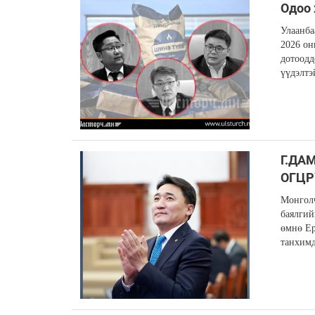
Одоо 
Улаанба
2026 о
дотоодд
үүдэлт
Г.ДА
ОГЦР
Монголч
баялги
өмнө Е
танхим