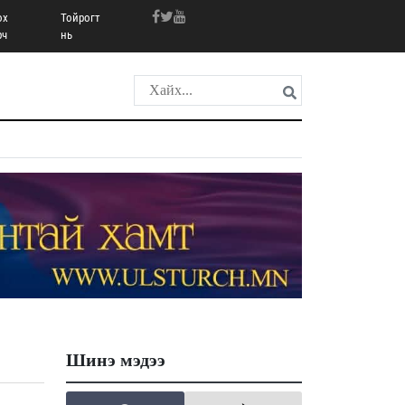
ох
Тойрогт
рч
нь
Шинэ мэдээ