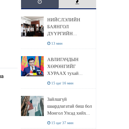
НИЙСЛЭЛИЙН
БАЯНГОЛ
ДҮҮРГИЙН
ХҮҮХДИЙН ТӨЛӨӨ
13 мин
ЗӨВЛӨЛИЙН
ГИШҮҮН
АВЛИГАЧДЫН
СУРАГЧИД
ХӨРӨНГИЙГ
БОЛОВСРОЛЫН
ХУРААХ тухай
ЯАМАНД
на
С.АМАРСАЙХАН
ЗОЧИЛЛОО
15 цаг 16 мин
сайдын СУПЕР
төлөвлөгөө
Зайлшгүй
шаардлагатай биш бол
Монгол Улсад хийх
аяллаа хойшлуулах
15 цаг 37 мин
эсвэл түр цуцлах