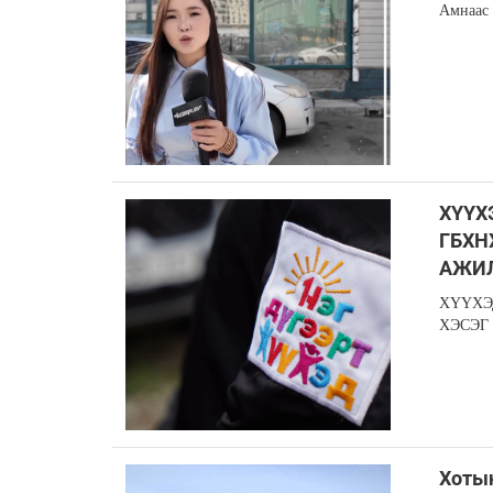
Амнаас 
ХҮҮХ
ГБХН
АЖИ
ХҮҮХЭ
ХЭСЭГ
Хоты