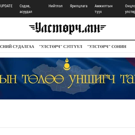
UPDATE
Сэдэв,
Нийтлэл
Ярилцлага
Амжилтын
Онцл
асуудал
түүх
улстө
СНИЙ СУДАЛГАА
"УЛСТӨРЧ" СЭТГҮҮЛ
"УЛСТӨРЧ" СОНИН