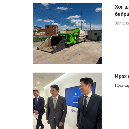
Хог ш
байр
Хог шах
Ирэх 
Ирэх са