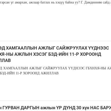
гарсан үг амархан, ажлаар батлах нь хэцүү байна уу? Г. Дамдинням сайд а
ЭД ХАМГААЛЛЫН АЖЛЫГ САЙЖРУУЛАХ ҮҮДНЭЭС
ХЯ-НЫ АЖЛЫН ХЭСЭГ БЗД-ИЙН 11-Р ХОРООНД
ЛЛАВ
Д ХАМГААЛЛЫН АЖЛЫГ САЙЖРУУЛАХ ҮҮДНЭЭС ГБХНХЯ-НЫ 
 БЗД-ИЙН 11-Р ХОРООНД АЖИЛЛАВ
н ГУРВАН ДАРГЫН ажлын ҮР ДҮНД 30 хүн НАС БАР