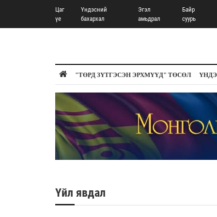
Цаг
Үндэсний
Эгэл
Байр
үе
бахархал
амьдрал
суурь
"ТӨРД ЗҮТГЭСЭН ЭРХМҮҮД" ТӨСӨЛ
ҮНДЭ
Үйл явдал