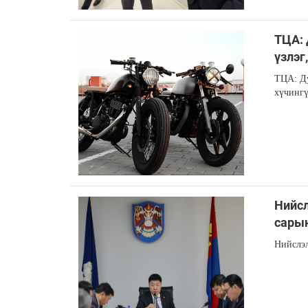
ТЦА: 
үзлэг
ТЦА: Ду
хүчингү
Нийсл
сарын
Нийслэл