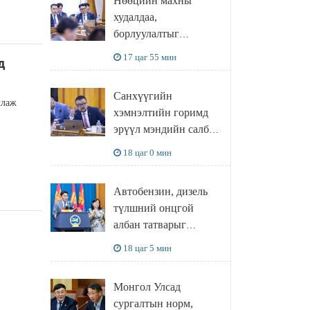
Нөөцийн махны
худалдаа,
борлуулалтыг
нээлттэй ил тод
17 цаг 55 мин
д
болгоно
Санхүүгийн
ллаж
хэмнэлтийн горимд
эрүүл мэндийн салбар
хамаарахгүй
18 цаг 0 мин
Автобензин, дизель
түлшний онцгой
албан татварыг
тэглэлээ
18 цаг 5 мин
Монгол Улсад
сургалтын норм,