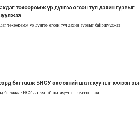
ахдаг төхөөрөмж үр дүнгээ өгсөн тул дахин гурвыг
шуулжээ
даг төхөөрөмж үр дүнгээ өгсөн тул дахин гурвыг байршуулжээ
сард багтааж БНСУ-аас эхний шатахууныг хүлээн ав
рд багтааж БНСУ-аас эхний шатахууныг хүлээн авна