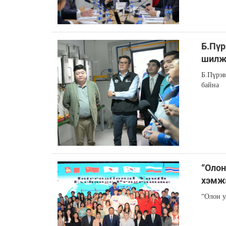
Б.Пүр
шилж
Б.Пүрэв
байна
“Олон
хэмжэ
“Олон у