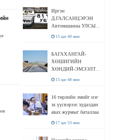
Иргэн
ийн
Д.ГАЛСАНЦЭРЭН
Автомашины УЛСЫН
ДУГААР ОЛГОХЫГ
ог
15 цаг 40 мин
ХЯЗГААРЛАХ
ЖУРМЫГ
БАГАХАНГАЙ-
ЦУЦЛУУЛАХ санал
ХӨШИГИЙН
гаргажээ
ХӨНДИЙ-ЭМЭЭЛТ
ЧИГЛЭЛИЙН
15 цаг 48 мин
ТӨМӨР ЗАМЫН
ТӨСЛИЙН БҮТЭЭН
16 төрлийн эмийг нэг
БАЙГУУЛАЛТ
эх үүсвэрээс худалдан
ЭРЧИМЖИЖ БАЙНА
лов
авах журмыг баталлаа
17 цаг 53 мин