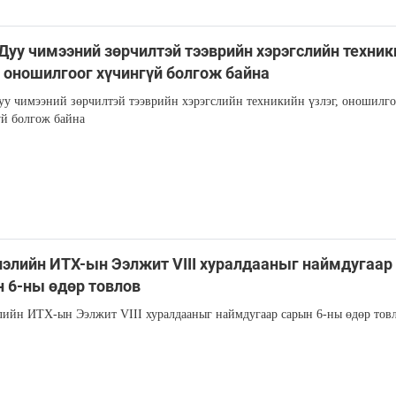
Дуу чимээний зөрчилтэй тээврийн хэрэгслийн техник
, оношилгоог хүчингүй болгож байна
у чимээний зөрчилтэй тээврийн хэрэгслийн техникийн үзлэг, оношилго
й болгож байна
элийн ИТХ-ын Ээлжит VIII хуралдааныг наймдугаар
 6-ны өдөр товлов
ийн ИТХ-ын Ээлжит VIII хуралдааныг наймдугаар сарын 6-ны өдөр тов