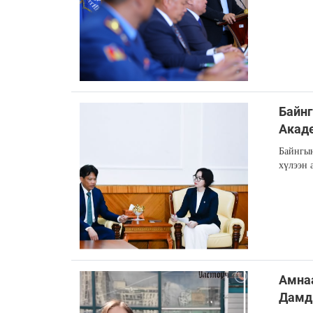
Байн
Акаде
Байнгы
хүлээн 
Амнаа
Дамди