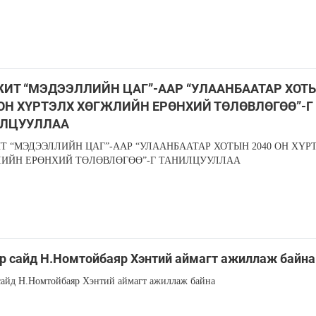
ИТ “МЭДЭЭЛЛИЙН ЦАГ”-ААР “УЛААНБААТАР ХОТ
 ОН ХҮРТЭЛХ ХӨГЖЛИЙН ЕРӨНХИЙ ТӨЛӨВЛӨГӨӨ”-Г
ЛЦУУЛЛАА
Т “МЭДЭЭЛЛИЙН ЦАГ”-ААР “УЛААНБААТАР ХОТЫН 2040 ОН ХҮР
ИЙН ЕРӨНХИЙ ТӨЛӨВЛӨГӨӨ”-Г ТАНИЛЦУУЛЛАА
 сайд Н.Номтойбаяр Хэнтий аймагт ажиллаж байна
айд Н.Номтойбаяр Хэнтий аймагт ажиллаж байна