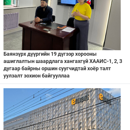
Баянзүрх дүүргийн 19 дүгээр хорооны
ашиглалтын шаардлага хангахгүй ХААИС-1, 2, 3
дугаар байрны оршин суугчидтай хоёр талт
уулзалт зохион байгууллаа