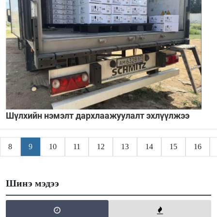
Шүлхийн нэмэлт дархлаажуулалт эхлүүлжээ
8
9
10
11
12
13
14
15
16
Шинэ мэдээ