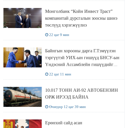
Монголбанк “Койн Инвест Траст”
компанитай дурсгалын зоосны шинэ
төслүүд хэрэгжүүлнэ
22 цаг 9 мин
Байнгын хорооны дарга Г.Тэмүүлэн
тэргүүтэй УИХ-ын гишүүд БНСУ-ын
Үндэсний Ассамблейн гишүүдийг
хүлээн авч уулзав
22 цаг 11 мин
10.017 ТОНН АИ-92 АВТОБЕНЗИН
ОРЖ ИРЭЭД БАЙНА
Өчигдөр 12 цаг 39 мин
Ерөнхий сайд асан