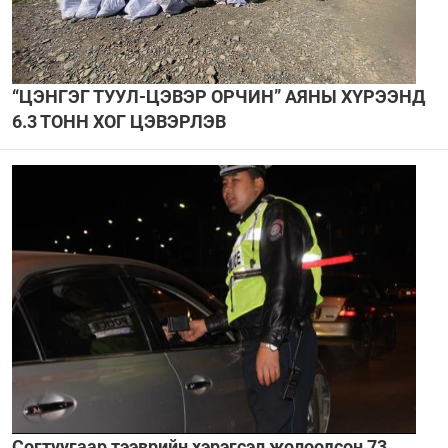
“ЦЭНГЭГ ТУУЛ-ЦЭВЭР ОРЧИН” АЯНЫ ХҮРЭЭНД
6.3 ТОНН ХОГ ЦЭВЭРЛЭВ
Согтуугаар тээврийн хэрэгсэл жолоодсон 73