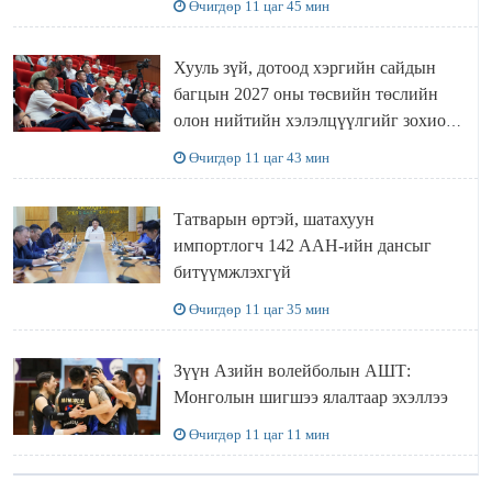
Өчигдөр 11 цаг 45 мин
Хууль зүй, дотоод хэргийн сайдын
багцын 2027 оны төсвийн төслийн
олон нийтийн хэлэлцүүлгийг зохион
байгууллаа
Өчигдөр 11 цаг 43 мин
Татварын өртэй, шатахуун
импортлогч 142 ААН-ийн дансыг
битүүмжлэхгүй
Өчигдөр 11 цаг 35 мин
Зүүн Азийн волейболын АШТ:
Монголын шигшээ ялалтаар эхэллээ
Өчигдөр 11 цаг 11 мин