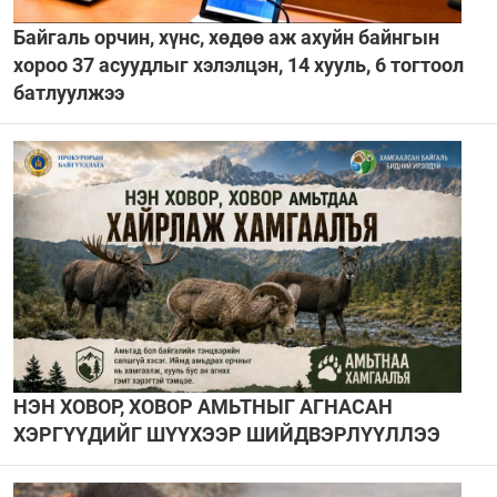
Байгаль орчин, хүнс, хөдөө аж ахуйн байнгын
хороо 37 асуудлыг хэлэлцэн, 14 хууль, 6 тогтоол
батлуулжээ
НЭН ХОВОР, ХОВОР АМЬТНЫГ АГНАСАН
ХЭРГҮҮДИЙГ ШҮҮХЭЭР ШИЙДВЭРЛҮҮЛЛЭЭ