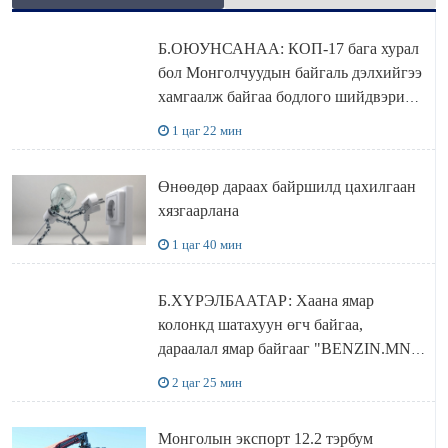
Б.ОЮУНСАНАА: КОП-17 бага хурал
бол Монголчуудын байгаль дэлхийгээ
хамгаалж байгаа бодлого шийдвэрийг
ДЭЛХИЙД СУРТАЛЧИЛАХ гол
1 цаг 22 мин
бодлого
Өнөөдөр дараах байршилд цахилгаан
хязгаарлана
1 цаг 40 мин
Б.ХҮРЭЛБААТАР: Хаана ямар
колонкд шатахуун өгч байгаа,
дараалал ямар байгааг "BENZIN.MN”
сайтаас харах боломжтой
2 цаг 25 мин
Монголын экспорт 12.2 тэрбум