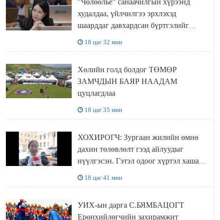
"Чөлөөлье" санаачилгын хүрээнд
худалдаа, үйлчилгээ эрхлэхэд
шаарддаг давхардсан бүртгэлийг
хүчингүй болгох тогтоолын төслийг
18 цаг 32 мин
баталлаа
Хөлийн голд болдог ТӨМӨР
ЗАМЧДЫН БАЯР НААДАМ
цуцлагдлаа
18 цаг 35 мин
ХОХИРОГЧ: Зургаан жилийн өмнө
дахин төлөвлөлт гээд айлуудыг
нүүлгэсэн. Гэтэл одоог хүртэл хашаа
байшин ч байхгүй, орон сууц ч
18 цаг 41 мин
байхгүй хаана амьдрахаа мэдэхгүй явж
байна
УИХ-ын дарга С.БЯМБАЦОГТ
Ерөнхийлөгчийн захирамжит