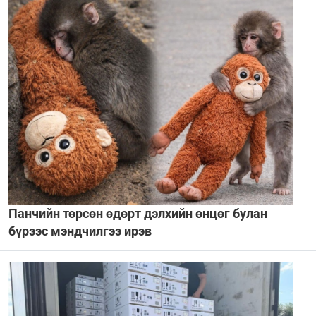
Панчийн төрсөн өдөрт дэлхийн өнцөг булан
бүрээс мэндчилгээ ирэв