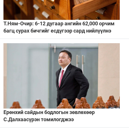
Т.Ням-Очир: 6-12 дугаар ангийн 62,000 орчим
багц сурах бичгийг есдүгээр сард нийлүүлнэ
Ерөнхий сайдын бодлогын зөвлөхөөр
С.Далхаасүрэн томилогджээ