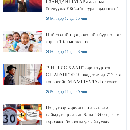
Г.ЗАНДАНШАТАР амласнаа
биелүүлж ЕБС-ийн сурагчдад өгөх 10.
МЯНГАН ШАТРАА хүлээн авчээ
Өчигдөр 12 цаг 05 мин
Нийслэлийн цэцэрлэгийн бүртгэл энэ
сарын 10-наас эхэлнэ
Өчигдөр 11 цаг 53 мин
“ЧИНГИС ХААН” одон хүртсэн
С.НАРАНГЭРЭЛ академичид 713 сая
төгрөгийн УРАМШУУЛАЛ олгожээ
Өчигдөр 11 цаг 49 мин
Нэгдүгээр хорооллын арын замыг
наймдугаар сарын 6-ны 23:00 цагаас
түр хааж, борооны ус зайлуулах
шугамын хөндлөн сэтэлгээ хийнэ