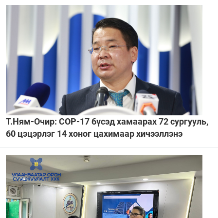
Т.Ням-Очир: CОР-17 бүсэд хамаарах 72 сургууль,
60 цэцэрлэг 14 хоног цахимаар хичээллэнэ