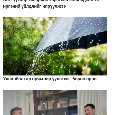
иргэний үйлдлийг илрүүлжээ
Улаанбаатар орчмоор үүлэгхэг, бороо орно.