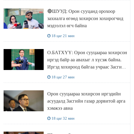
🔴ШУУД: Орон сууцанд орохоор
захиалга өгөөд хохирсон хохирогчид
мэдээлэл өгч байна
18 цаг 21 мин
О.БАТХҮҮ: Орон сууцаараа хохирсон
иргэд байр аа авахыг л хүсэж байна.
Иргэд хохироод байгаа учраас Засгийн
газар доривтой арга хэмжээ авч
18 цаг 27 мин
ажиллана
Орон сууцаараа хохирсон иргэдийн
асуудалд Засгийн газар дорвитой арга
хэмжээ авна
18 цаг 32 мин