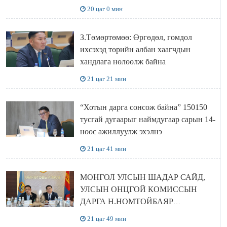
болов
20 цаг 0 мин
З.Төмөртөмөө: Өргөдөл, гомдол
ихсэхэд төрийн албан хаагчдын
хандлага нөлөөлж байна
21 цаг 21 мин
“Хотын дарга сонсож байна” 150150
тусгай дугаарыг наймдугаар сарын 14-
нөөс ажиллуулж эхэлнэ
21 цаг 41 мин
МОНГОЛ УЛСЫН ШАДАР САЙД,
УЛСЫН ОНЦГОЙ КОМИССЫН
ДАРГА Н.НОМТОЙБАЯР
ӨМНӨГОВЬ АЙМАГТ
21 цаг 49 мин
АЖИЛЛАЛАА