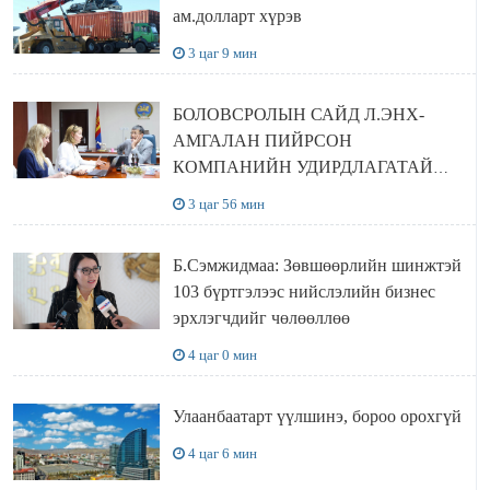
ам.долларт хүрэв
3 цаг 9 мин
БОЛОВСРОЛЫН САЙД Л.ЭНХ-
АМГАЛАН ПИЙРСОН
КОМПАНИЙН УДИРДЛАГАТАЙ
УУЛЗЛАА
3 цаг 56 мин
Б.Сэмжидмаа: Зөвшөөрлийн шинжтэй
103 бүртгэлээс нийслэлийн бизнес
эрхлэгчдийг чөлөөллөө
4 цаг 0 мин
Улаанбаатарт үүлшинэ, бороо орохгүй
4 цаг 6 мин