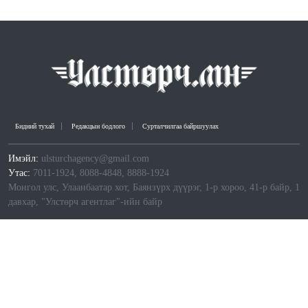
Бидний тухай
Редакцын бодлого
Сурталчилгаа байршуулах
Имэйл:
ulsturchagency@gmail.com
Утас:
7011-1924, 8088-4848, 8888-1924
Монгол улс, Улаанбаатар хот, Баянзүрх дүүрэг, 1-р хороо, 41-р байр, 1
давхар, "Улстөрч агентлаг"-ийн байр