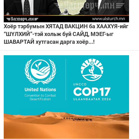
Хоёр тэрбумын ХЯТАД ВАКЦИН ба ХААХҮЯ-ийг
“ШҮЛХИЙ”-тэй хольж буй САЙД, МЭЕГ-ыг
ШАВАРТАЙ хутгасан дарга хоёр...!