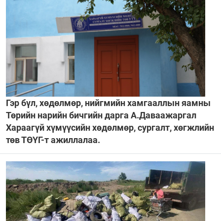
Гэр бүл, хөдөлмөр, нийгмийн хамгааллын яамны
Төрийн нарийн бичгийн дарга А.Даваажаргал
Хараагүй хүмүүсийн хөдөлмөр, сургалт, хөгжлийн
төв ТӨҮГ-т ажиллалаа.