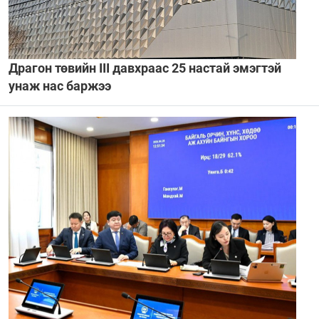
Драгон төвийн III давхраас 25 настай эмэгтэй
унаж нас баржээ