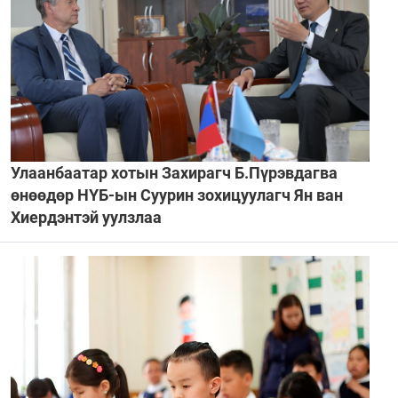
Улаанбаатар хотын Захирагч Б.Пүрэвдагва
өнөөдөр НҮБ-ын Суурин зохицуулагч Ян ван
Хиердэнтэй уулзлаа