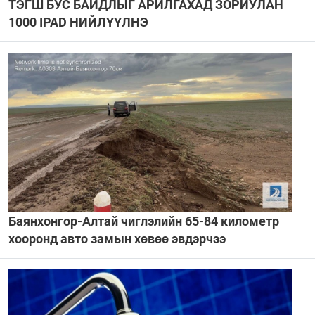
ТЭГШ БУС БАЙДЛЫГ АРИЛГАХАД ЗОРИУЛАН
1000 IPAD НИЙЛҮҮЛНЭ
Баянхонгор-Алтай чиглэлийн 65-84 километр
хооронд авто замын хөвөө эвдэрчээ