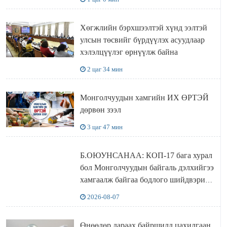
Хөгжлийн бэрхшээлтэй хүнд ээлтэй
улсын төсвийг бүрдүүлэх асуудлаар
хэлэлцүүлэг өрнүүлж байна
2 цаг 34 мин
Монголчуудын хамгийн ИХ ӨРТЭЙ
дөрвөн зээл
3 цаг 47 мин
Б.ОЮУНСАНАА: КОП-17 бага хурал
бол Монголчуудын байгаль дэлхийгээ
хамгаалж байгаа бодлого шийдвэрийг
ДЭЛХИЙД СУРТАЛЧИЛАХ гол
2026-08-07
бодлого
Өнөөдөр дараах байршилд цахилгаан