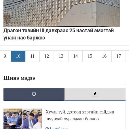
Драгон төвийн III давхраас 25 настай эмэгтэй
унаж нас баржээ
9
10
11
12
13
14
15
16
17
Шинэ мэдээ
Хууль зүй, дотоод хэргийн сайдын
шуурхай хуралдаан боллоо
1 цаг 0 мин