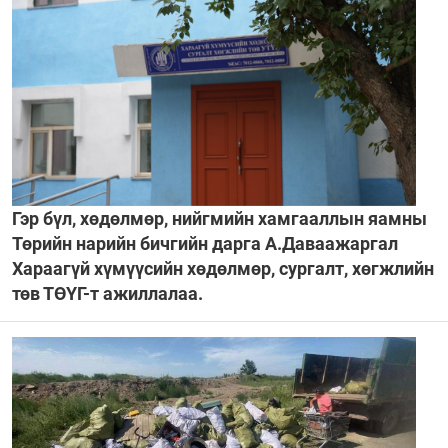
Гэр бүл, хөдөлмөр, нийгмийн хамгааллын яамны
Төрийн нарийн бичгийн дарга А.Даваажаргал
Хараагүй хүмүүсийн хөдөлмөр, сургалт, хөгжлийн
төв ТӨҮГ-т ажиллалаа.