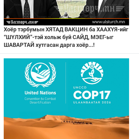
Хоёр тэрбумын ХЯТАД ВАКЦИН ба ХААХҮЯ-ийг
“ШҮЛХИЙ”-тэй хольж буй САЙД, МЭЕГ-ыг
ШАВАРТАЙ хутгасан дарга хоёр...!