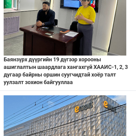
Баянзүрх дүүргийн 19 дүгээр хорооны
ашиглалтын шаардлага хангахгүй ХААИС-1, 2, 3
дугаар байрны оршин суугчидтай хоёр талт
уулзалт зохион байгууллаа