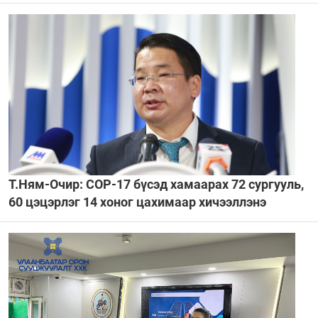
Т.Ням-Очир: CОР-17 бүсэд хамаарах 72 сургууль,
60 цэцэрлэг 14 хоног цахимаар хичээллэнэ