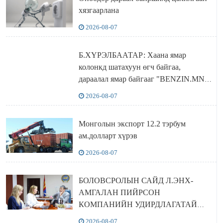
хязгаарлана
2026-08-07
Б.ХҮРЭЛБААТАР: Хаана ямар
колонкд шатахуун өгч байгаа,
дараалал ямар байгааг "BENZIN.MN”
сайтаас харах боломжтой
2026-08-07
Монголын экспорт 12.2 тэрбум
ам.долларт хүрэв
2026-08-07
БОЛОВСРОЛЫН САЙД Л.ЭНХ-
АМГАЛАН ПИЙРСОН
КОМПАНИЙН УДИРДЛАГАТАЙ
УУЛЗЛАА
2026-08-07