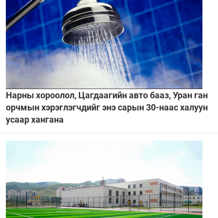
Нарны хороолол, Цагдаагийн авто бааз, Уран ган
орчмын хэрэглэгчдийг энэ сарын 30-наас халуун
усаар хангана