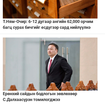
Т.Ням-Очир: 6-12 дугаар ангийн 62,000 орчим
багц сурах бичгийг есдүгээр сард нийлүүлнэ
Ерөнхий сайдын бодлогын зөвлөхөөр
С.Далхаасүрэн томилогджээ