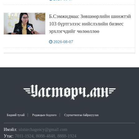
Б.Сэмжидмаа: Зөвшөөрлийн шинжтэй
103 бүртгэлээс нийслэлийн бизнес
эрхлэгчдийг чөлөөллөө
2026-08-07
Бидний тухай
Редакцын бодлого
Сурталчилгаа байршуулах
Имэйл:
ulsturchagency@gmail.com
Утас:
7011-1924, 8088-4848, 8888-1924