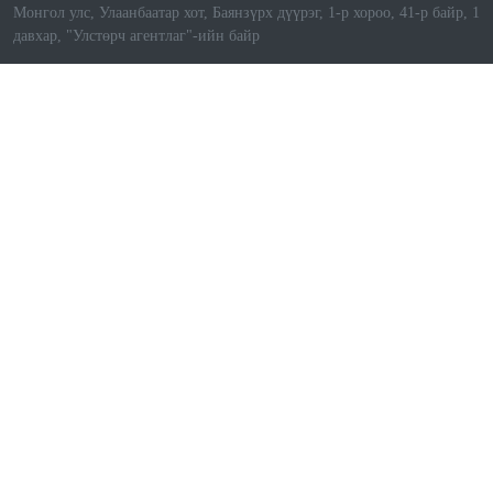
Монгол улс, Улаанбаатар хот, Баянзүрх дүүрэг, 1-р хороо, 41-р байр, 1
давхар, "Улстөрч агентлаг"-ийн байр