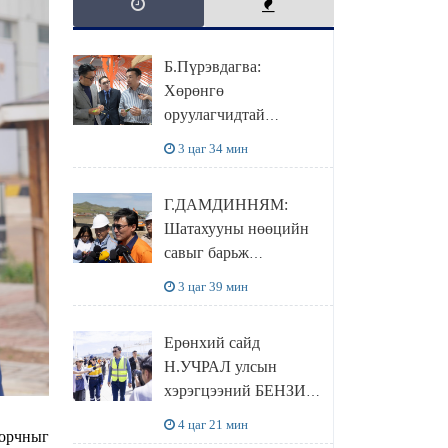
Б.Пүрэвдагва:
Хөрөнгө
оруулагчидтай
хамтран хүүхэд залуус,
3 цаг 34 мин
бизнес эрхлэгчдээ
дэмжих инкубатор
Г.ДАМДИННЯМ:
төвүүдийг хотын
Шатахууны нөөцийн
захын хорооллуудад
савыг барьж
байгуулна
байгуулснаар УЛСЫН
3 цаг 39 мин
ХЭРЭГЦЭЭГЭЭ 3
САРААР
Ерөнхий сайд
НӨӨЦЛӨДӨГ болно
Н.УЧРАЛ улсын
хэрэгцээний БЕНЗИН
НӨӨЦЛӨХ САВНЫ
4 цаг 21 мин
 орчныг
нөхцөл байдалтай