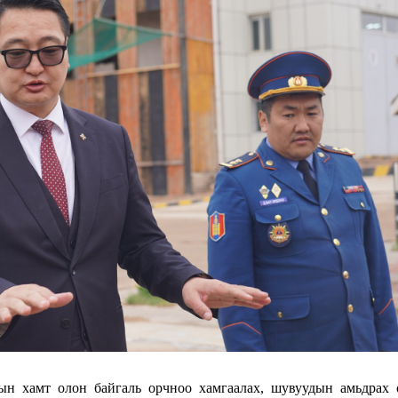
ын хамт олон байгаль орчноо хамгаалах, шувуудын амьдрах