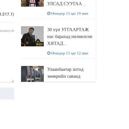
УЛСАД СУУГАА
ЭЛЧИН САЙД
Өчигдөр 15 цаг 19 мин
3.217.1)
РИЧАРД
БУАНГАНЫГ
30 хүн УГГААРТАЖ
 зохисгүй
ХҮЛЭЭН АВЧ
нас барахад нөлөөлсөн
УУЛЗЛАА
ХЯТАД
барьцалдуулагчийг
Өчигдөр 15 цаг 12 мин
Ц.ЭРДЭНЭБАЯР
захирал дахин
Улаанбаатар хотод
худалдаж авахаар
зөөврийн саванд
болжээ
шатахуун олгохыг
хязгаарласан бол орон
Өчигдөр 14 цаг 55 мин
нутагт ийм хориг
мөрдөгдөхгүй
Б.Пүрэвдагва: Найман
салбарын 103
үйлчилгээний