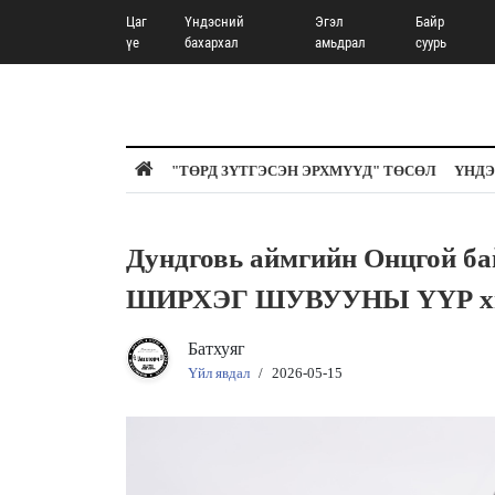
Цаг
Үндэсний
Эгэл
Байр
үе
бахархал
амьдрал
суурь
"ТӨРД ЗҮТГЭСЭН ЭРХМҮҮД" ТӨСӨЛ
ҮНДЭ
Дундговь аймгийн Онцгой 
ШИРХЭГ ШУВУУНЫ ҮҮР х
Батхуяг
Үйл явдал
/
2026-05-15