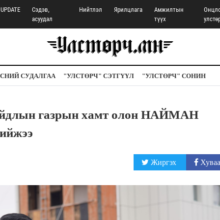
UPDATE
Сэдэв,
Нийтлэл
Ярилцлага
Амжилтын
Онцл
асуудал
түүх
улстө
СНИЙ СУДАЛГАА
"УЛСТӨРЧ" СЭТГҮҮЛ
"УЛСТӨРЧ" СОНИН
байдлын газрын хамт олон НАЙМАН
ийжээ
Жиргэх
Хуваа