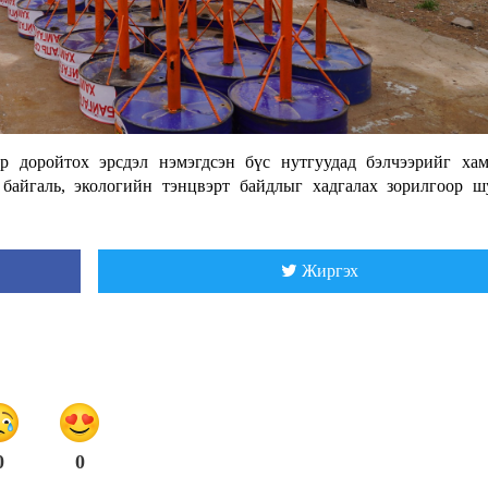
р доройтох эрсдэл нэмэгдсэн бүс нутгуудад бэлчээрийг хам
 байгаль, экологийн тэнцвэрт байдлыг хадгалах зорилгоор 
Жиргэх
0
0