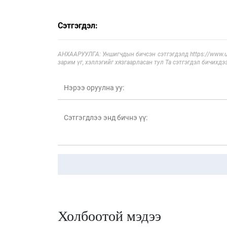
Сэтгэгдэл:
АНХААРУУЛГА: Уншигчдын бичсэн сэтгэгдэлд https://www.ul
зарим үг, хэллэгийг хязгаарласан тул Та сэтгэгдэл бичихдэ
Холбоотой мэдээ