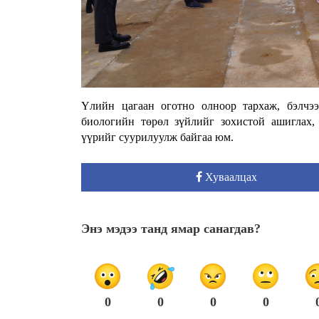
Үлийн цагаан оготно олноор тархаж, бэлчээ
биологийн төрөл зүйлийг зохистой ашиглах,
үүрийг суурилуулж байгаа юм.
Хуваалцах
Энэ мэдээ танд ямар санагдав?
0
0
0
0