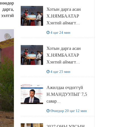
Өнөөдөр
танилцлаа
Хотын дарга асан
дарга,
 ээлтэй
Х.НЯМБААТАР
Хэнтий аймагт
наадамлаж шинэ заанд
4 цаг 24 мин
шагнал гардуулж явна
Хотын дарга асан
Х.НЯМБААТАР
Хэнтий аймагт
наадамлаж шинэ заанд
4 цаг 25 мин
шагнал гардуулж явна
Ажилдаа очдоггүй
Н.МАНДУУЛЫГ 7,5
саяар
УРАМШУУЛЖЭЭ
Өчигдөр 20 цаг 12 мин
2027 ОНЫ УЛСЫН