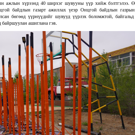
ын ажлын хүрээнд 40 ширхэг шувууны үүр хийж бэлтгэлээ. 
цгой байдлын газарт ажиллах үеэр Онцгой байдлын газрын 
лсан бөгөөд үүрнүүдийг шувууд үүрлэх боломжтой, байгальд
 байршуулан ашиглана гэв.