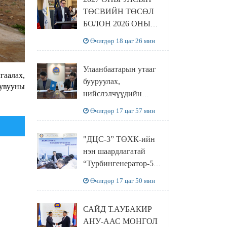
ТӨСВИЙН ТӨСӨЛ
БОЛОН 2026 ОНЫ
ТӨСВИЙН
Өчигдөр 18 цаг 26 мин
ТОДОТГОЛЫН
ТӨСЛИЙН ОЛОН
Улаанбаатарын утааг
НИЙТИЙН
гаалах,
бууруулах,
ХЭЛЭЛЦҮҮЛЭГ
шувууны
нийслэлчүүдийн
БОЛЛОО
эрүүл мэндийг
Өчигдөр 17 цаг 57 мин
хамгаалах төслийг
“Чингис хаан
"ДЦС-3” ТӨХК-ийн
баялгийн сан нэгдэл”
нэн шаардлагатай
ХХК-тай хамтран
“Турбингенератор-5”-
хэрэгжүүлнэ
ын шинэчлэлийн
Өчигдөр 17 цаг 50 мин
төсвийг
шийдвэрлэхээр болов
САЙД Т.АУБАКИР
АНУ-ААС МОНГОЛ