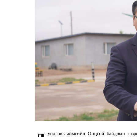
ундговь аймгийн Онцгой байдлын газр