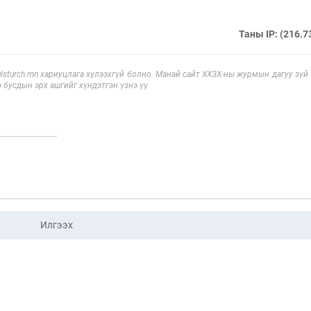
Таны IP: (216.7
sturch.mn хариуцлага хүлээхгүй болно. Манай сайт ХХЗХ-ны журмын дагуу зүй
э бусдын эрх ашгийг хүндэтгэн үзнэ үү.
Илгээх