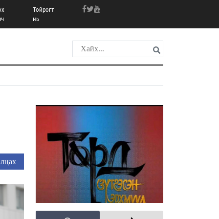
ох
Тойрогт
рч
нь
лцах