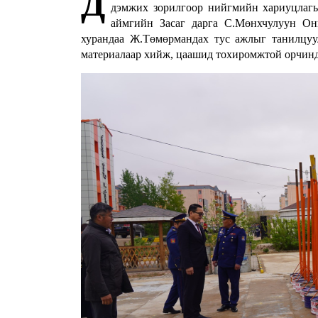
Д
дэмжих зорилгоор нийгмийн хариуцлаг
аймгийн Засаг дарга С.Мөнхчулуун Он
хурандаа Ж.Төмөрмандах тус ажлыг танилцуу
материалаар хийж, цаашид тохиромжтой орчинд