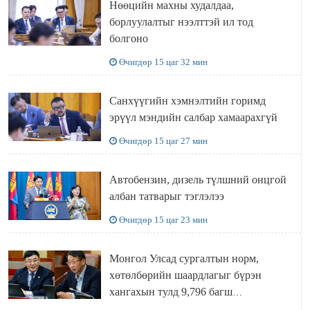
Нөөцийн махны худалдаа,
борлуулалтыг нээлттэй ил тод
болгоно
Өчигдөр 15 цаг 32 мин
Санхүүгийн хэмнэлтийн горимд
эрүүл мэндийн салбар хамаарахгүй
Өчигдөр 15 цаг 27 мин
Автобензин, дизель түлшний онцгой
албан татварыг тэглэлээ
Өчигдөр 15 цаг 23 мин
Монгол Улсад сургалтын норм,
хөтөлбөрийн шаардлагыг бүрэн
хангахын тулд 9,796 багш
шаардлагатай