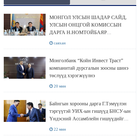
МОНГОЛ УЛСЫН ШАДАР САЙД,
УЛСЫН ОНЦГОЙ КОМИССЫН
ДАРГА Н.НОМТОЙБАЯР
ӨМНӨГОВЬ АЙМАГТ
саяхан
АЖИЛЛАЛАА
Монголбанк “Койн Инвест Траст”
компанитай дурсгалын зоосны шинэ
төслүүд хэрэгжүүлнэ
20 мин
Байнгын хорооны дарга Г.Тэмүүлэн
тэргүүтэй УИХ-ын гишүүд БНСУ-ын
Үндэсний Ассамблейн гишүүдийг
хүлээн авч уулзав
22 мин