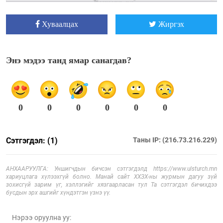
Хуваалцах
Жиргэх
Энэ мэдээ танд ямар санагдав?
0
0
0
0
0
0
Сэтгэгдэл: (1)
Таны IP: (216.73.216.229)
АНХААРУУЛГА: Уншигчдын бичсэн сэтгэгдэлд https://www.ulsturch.mn
хариуцлага хүлээхгүй болно. Манай сайт ХХЗХ-ны журмын дагуу зүй
зохисгүй зарим үг, хэллэгийг хязгаарласан тул Та сэтгэгдэл бичихдээ
бусдын эрх ашгийг хүндэтгэн үзнэ үү.