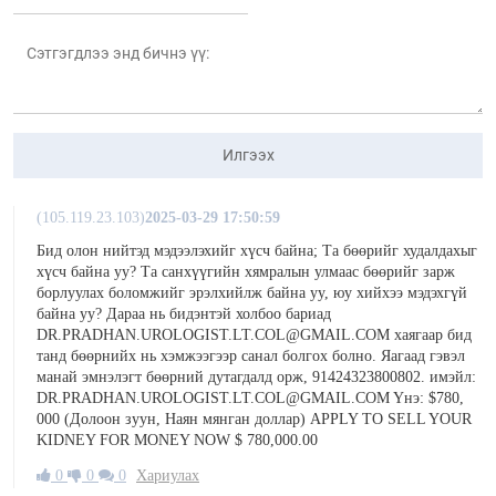
Илгээх
(105.119.23.103)
2025-03-29 17:50:59
Бид олон нийтэд мэдээлэхийг хүсч байна; Та бөөрийг худалдахыг
хүсч байна уу? Та санхүүгийн хямралын улмаас бөөрийг зарж
борлуулах боломжийг эрэлхийлж байна уу, юу хийхээ мэдэхгүй
байна уу? Дараа нь бидэнтэй холбоо бариад
DR.PRADHAN.UROLOGIST.LT.COL@GMAIL.COM хаягаар бид
танд бөөрнийх нь хэмжээгээр санал болгох болно. Яагаад гэвэл
манай эмнэлэгт бөөрний дутагдалд орж, 91424323800802. имэйл:
DR.PRADHAN.UROLOGIST.LT.COL@GMAIL.COM Yнэ: $780,
000 (Долоон зуун, Наян мянган доллар) APPLY TO SELL YOUR
KIDNEY FOR MONEY NOW $ 780,000.00
0
0
0
Хариулах