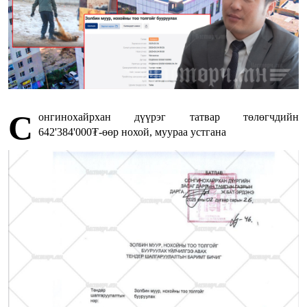
С
онгинохайрхан дүүрэг татвар төлөгчдийн
642'384'000₮-өөр нохой, муураа устгана