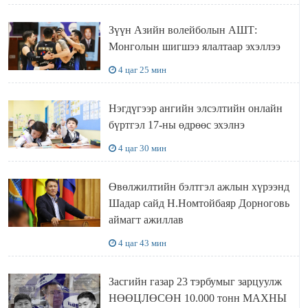
Зүүн Азийн волейболын АШТ:
Монголын шигшээ ялалтаар эхэллээ
4 цаг 25 мин
Нэгдүгээр ангийн элсэлтийн онлайн
бүртгэл 17-ны өдрөөс эхэлнэ
4 цаг 30 мин
Өвөлжилтийн бэлтгэл ажлын хүрээнд
Шадар сайд Н.Номтойбаяр Дорноговь
аймагт ажиллав
4 цаг 43 мин
Засгийн газар 23 тэрбумыг зарцуулж
НӨӨЦЛӨСӨН 10.000 тонн МАХНЫ