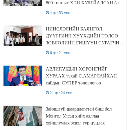
800 тонныг ХЭН ХУЛГЙАЛСАН бэ...
4 цаг 53 мин
НИЙСЛЭЛИЙН БАЯНГОЛ
ДҮҮРГИЙН ХҮҮХДИЙН ТӨЛӨӨ
ЗӨВЛӨЛИЙН ГИШҮҮН СУРАГЧИД
БОЛОВСРОЛЫН ЯАМАНД
6 цаг 21 мин
ЗОЧИЛЛОО
АВЛИГАЧДЫН ХӨРӨНГИЙГ
ХУРААХ тухай С.АМАРСАЙХАН
сайдын СУПЕР төлөвлөгөө
21 цаг 24 мин
Зайлшгүй шаардлагатай биш бол
Монгол Улсад хийх аяллаа
хойшлуулах эсвэл түр цуцлах