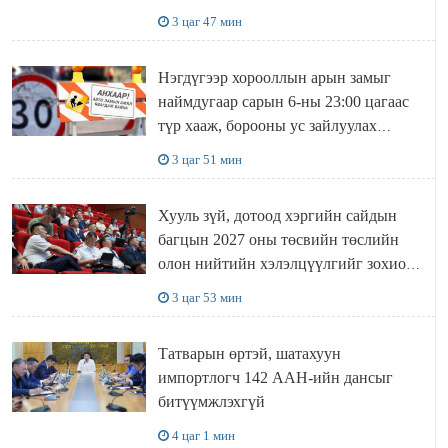
3 цаг 47 мин
Нэгдүгээр хорооллын арын замыг
наймдугаар сарын 6-ны 23:00 цагаас
түр хааж, борооны ус зайлуулах
шугамын хөндлөн сэтэлгээ хийнэ
3 цаг 51 мин
Хууль зүй, дотоод хэргийн сайдын
багцын 2027 оны төсвийн төслийн
олон нийтийн хэлэлцүүлгийг зохион
байгууллаа
3 цаг 53 мин
Татварын өртэй, шатахуун
импортлогч 142 ААН-ийн дансыг
битүүмжлэхгүй
4 цаг 1 мин