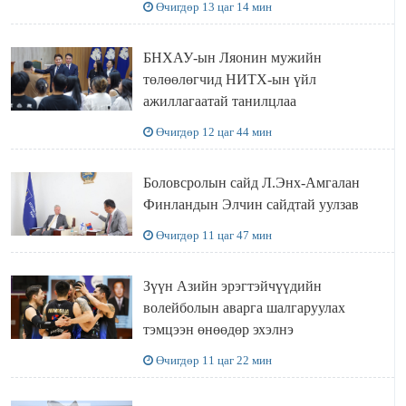
Өчигдөр 13 цаг 14 мин
БНХАУ-ын Ляонин мужийн
төлөөлөгчид НИТХ-ын үйл
ажиллагаатай танилцлаа
Өчигдөр 12 цаг 44 мин
Боловсролын сайд Л.Энх-Амгалан
Финландын Элчин сайдтай уулзав
Өчигдөр 11 цаг 47 мин
Зүүн Азийн эрэгтэйчүүдийн
волейболын аварга шалгаруулах
тэмцээн өнөөдөр эхэлнэ
Өчигдөр 11 цаг 22 мин