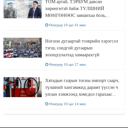
ТОМ артай, ТЭРБУМ давсан
хөрөнгөтэй байж ТҮЛШНИЙ
МӨНГӨНӨӨС завшихаа боль,
Ц.ЭРДЭНЭБАЯР захирал аа!!
Өчигдөр 10 цаг 41 мин
Ногоон дугаартай тээврийн хэрэгсэл
тэгш, сондгой дугаарын
зохицуулалтад хамаарахгүй
Өчигдөр 10 цаг 27 мин
Хятадын газрын тосны импорт саарч,
түлшний хангамжид дарамт үүссэн ч
улсын хэмжээнд хомсдол гарахаас
сэргийлж чадлаа
Өчигдөр 10 цаг 14 мин