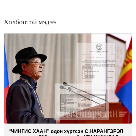
Холбоотой мэдээ
“ЧИНГИС ХААН” одон хүртсэн С.НАРАНГЭРЭЛ