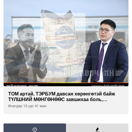
ТОМ артай, ТЭРБУМ давсан хөрөнгөтэй байж
ТҮЛШНИЙ МӨНГӨНӨӨС завшихаа боль,
Ц.ЭРДЭНЭБАЯР захирал аа!!
Өчигдөр 10 цаг 41 мин