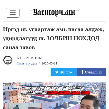
Иргэд нь угаартаж амь насаа алдаж,
удирдлагууд нь ЗОЛБИН НОХДОД
санаа зовов
Б.НОРОВНЯМ
Сэдэв, асуудал
/
2025-03-24
Жиргэх
Хуваалцах