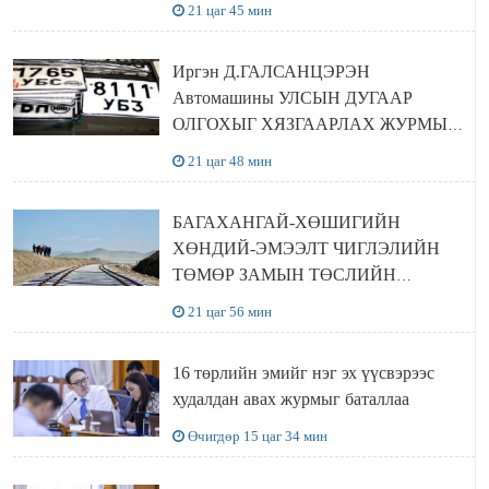
21 цаг 45 мин
Иргэн Д.ГАЛСАНЦЭРЭН
Автомашины УЛСЫН ДУГААР
ОЛГОХЫГ ХЯЗГААРЛАХ ЖУРМЫГ
ЦУЦЛУУЛАХ санал гаргажээ
21 цаг 48 мин
БАГАХАНГАЙ-ХӨШИГИЙН
ХӨНДИЙ-ЭМЭЭЛТ ЧИГЛЭЛИЙН
ТӨМӨР ЗАМЫН ТӨСЛИЙН
БҮТЭЭН БАЙГУУЛАЛТ
21 цаг 56 мин
ЭРЧИМЖИЖ БАЙНА
16 төрлийн эмийг нэг эх үүсвэрээс
худалдан авах журмыг баталлаа
Өчигдөр 15 цаг 34 мин