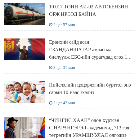
10.017 ТОНН АИ-92 АВТОБЕНЗИН
ОРЖ ИРЭЭД БАЙНА
2 цаг 57 мин
Ерөнхий сайд асан
Г.ЗАНДАНШАТАР амласнаа
биелүүлж ЕБС-ийн сурагчдад өгөх 10.
МЯНГАН ШАТРАА хүлээн авчээ
3 цаг 31 мин
Нийслэлийн цэцэрлэгийн бүртгэл энэ
сарын 10-наас эхэлнэ
3 цаг 42 мин
“ЧИНГИС ХААН” одон хүртсэн
С.НАРАНГЭРЭЛ академичид 713 сая
төгрөгийн УРАМШУУЛАЛ олгожээ