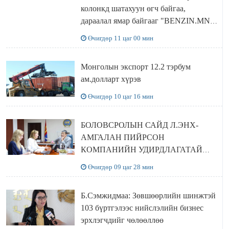
колонкд шатахуун өгч байгаа,
дараалал ямар байгааг "BENZIN.MN”
сайтаас харах боломжтой
Өчигдөр 11 цаг 00 мин
Монголын экспорт 12.2 тэрбум
ам.долларт хүрэв
Өчигдөр 10 цаг 16 мин
БОЛОВСРОЛЫН САЙД Л.ЭНХ-
АМГАЛАН ПИЙРСОН
КОМПАНИЙН УДИРДЛАГАТАЙ
УУЛЗЛАА
Өчигдөр 09 цаг 28 мин
Б.Сэмжидмаа: Зөвшөөрлийн шинжтэй
103 бүртгэлээс нийслэлийн бизнес
эрхлэгчдийг чөлөөллөө