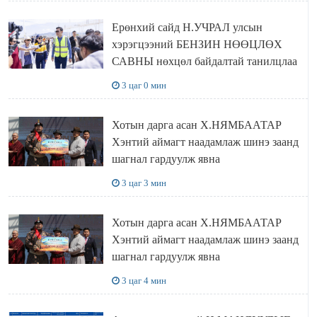
Ерөнхий сайд Н.УЧРАЛ улсын
хэрэгцээний БЕНЗИН НӨӨЦЛӨХ
САВНЫ нөхцөл байдалтай танилцлаа
3 цаг 0 мин
Хотын дарга асан Х.НЯМБААТАР
Хэнтий аймагт наадамлаж шинэ заанд
шагнал гардуулж явна
3 цаг 3 мин
Хотын дарга асан Х.НЯМБААТАР
Хэнтий аймагт наадамлаж шинэ заанд
шагнал гардуулж явна
3 цаг 4 мин