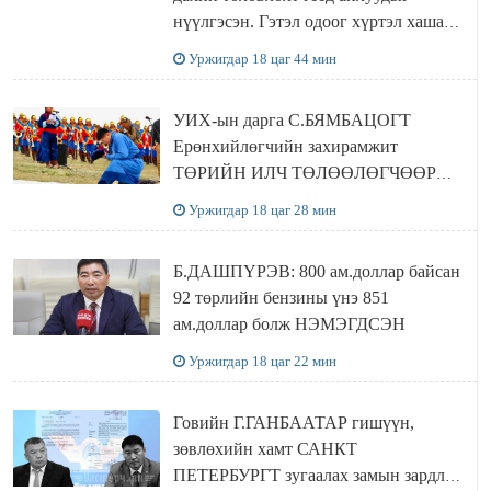
нүүлгэсэн. Гэтэл одоог хүртэл хашаа
байшин ч байхгүй, орон сууц ч
Уржигдар 18 цаг 44 мин
байхгүй хаана амьдрахаа мэдэхгүй явж
байна
УИХ-ын дарга С.БЯМБАЦОГТ
Ерөнхийлөгчийн захирамжит
ТӨРИЙН ИЛЧ ТӨЛӨӨЛӨГЧӨӨР
Сутай хайрханы тахилгад оролцжээ
Уржигдар 18 цаг 28 мин
Б.ДАШПҮРЭВ: 800 ам.доллар байсан
92 төрлийн бензины үнэ 851
ам.доллар болж НЭМЭГДСЭН
Уржигдар 18 цаг 22 мин
Говийн Г.ГАНБААТАР гишүүн,
зөвлөхийн хамт САНКТ
ПЕТЕРБУРГТ зугаалах замын зардлаа