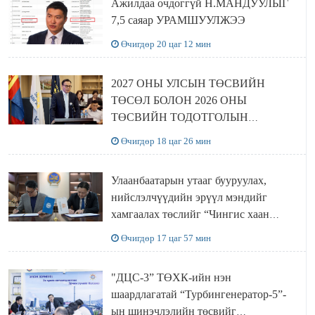
Ажилдаа очдоггүй Н.МАНДУУЛЫГ
7,5 саяар УРАМШУУЛЖЭЭ
Өчигдөр 20 цаг 12 мин
2027 ОНЫ УЛСЫН ТӨСВИЙН
ТӨСӨЛ БОЛОН 2026 ОНЫ
ТӨСВИЙН ТОДОТГОЛЫН
ТӨСЛИЙН ОЛОН НИЙТИЙН
Өчигдөр 18 цаг 26 мин
ХЭЛЭЛЦҮҮЛЭГ БОЛЛОО
Улаанбаатарын утааг бууруулах,
нийслэлчүүдийн эрүүл мэндийг
хамгаалах төслийг “Чингис хаан
баялгийн сан нэгдэл” ХХК-тай
Өчигдөр 17 цаг 57 мин
хамтран хэрэгжүүлнэ
"ДЦС-3” ТӨХК-ийн нэн
шаардлагатай “Турбингенератор-5”-
ын шинэчлэлийн төсвийг