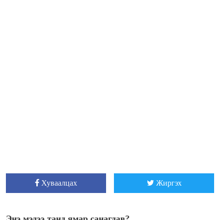
Хуваалцах
Жиргэх
Энэ мэдээ танд ямар санагдав?