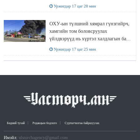
“ИНҮТ” ТӨХХК даажээ
Уржигдар 17 цаг 28 мин
ОХУ-ын түлшний хямрал гүнзгийрч,
хамгийн том боловсруулах
үйлдвэрүүд нь хүртэл халдлагын бай
болов
Уржигдар 17 цаг 25 мин
Бидний тухай
Редакцын бодлого
Сурталчилгаа байршуулах
Имэйл:
ulsturchagency@gmail.com