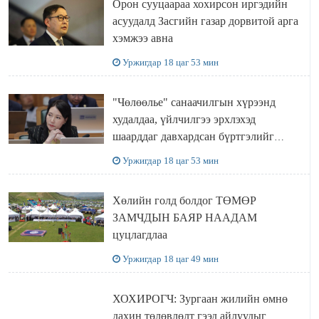
Орон сууцаараа хохирсон иргэдийн
асуудалд Засгийн газар дорвитой арга
хэмжээ авна
Уржигдар 18 цаг 53 мин
"Чөлөөлье" санаачилгын хүрээнд
худалдаа, үйлчилгээ эрхлэхэд
шаарддаг давхардсан бүртгэлийг
хүчингүй болгох тогтоолын төслийг
Уржигдар 18 цаг 53 мин
баталлаа
Хөлийн голд болдог ТӨМӨР
ЗАМЧДЫН БАЯР НААДАМ
цуцлагдлаа
Уржигдар 18 цаг 49 мин
ХОХИРОГЧ: Зургаан жилийн өмнө
дахин төлөвлөлт гээд айлуудыг