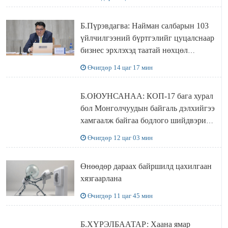
Б.Пүрэвдагва: Найман салбарын 103
үйлчилгээний бүртгэлийг цуцалснаар
бизнес эрхлэхэд таатай нөхцөл
бүрдэнэ
Өчигдөр 14 цаг 17 мин
Б.ОЮУНСАНАА: КОП-17 бага хурал
бол Монголчуудын байгаль дэлхийгээ
хамгаалж байгаа бодлого шийдвэрийг
ДЭЛХИЙД СУРТАЛЧИЛАХ гол
Өчигдөр 12 цаг 03 мин
бодлого
Өнөөдөр дараах байршилд цахилгаан
хязгаарлана
Өчигдөр 11 цаг 45 мин
Б.ХҮРЭЛБААТАР: Хаана ямар