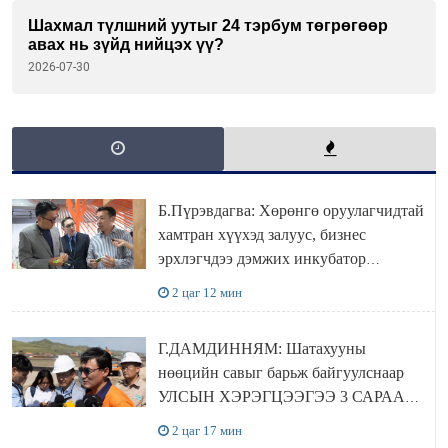
Шахмал түлшний уутыг 24 тэрбум төгрөгөөр
авах нь зүйд нийцэх үү?
2026-07-30
Б.Пүрэвдагва: Хөрөнгө оруулагчидтай
хамтран хүүхэд залуус, бизнес
эрхлэгчдээ дэмжих инкубатор
төвүүдийг хотын захын хорооллуудад
2 цаг 12 мин
байгуулна
Г.ДАМДИННЯМ: Шатахууны
нөөцийн савыг барьж байгуулснаар
УЛСЫН ХЭРЭГЦЭЭГЭЭ 3 САРААР
НӨӨЦЛӨДӨГ болно
2 цаг 17 мин