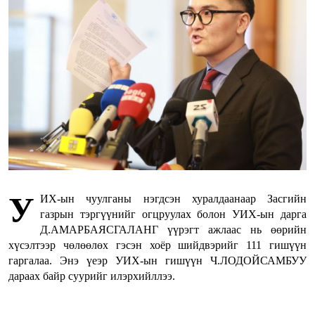
У
ИХ-ын чуулганы нэгдсэн хуралдаанаар Засгийн
газрын тэргүүнийг огцруулах болон УИХ-ын дарга
Д.АМАРБАЯСГАЛАНГ үүрэгт ажлаас нь өөрийн
хүсэлтээр чөлөөлөх гэсэн хоёр шийдвэрийг 111 гишүүн
гаргалаа. Энэ үеэр УИХ-ын гишүүн Ч.ЛОДОЙСАМБУУ
дараах байр суурийг илэрхийллээ.