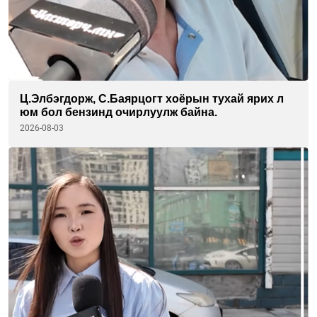
Ц.Элбэгдорж, С.Баярцогт хоёрын тухай ярих л
юм бол бензинд очирлуулж байна.
2026-08-03