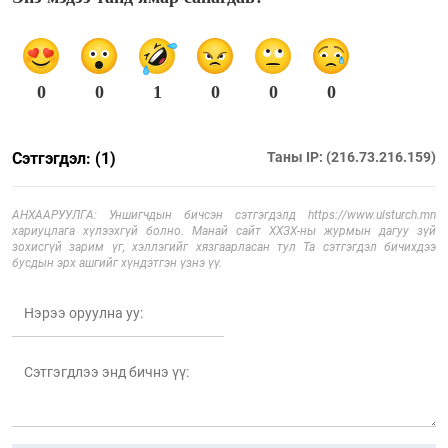
0
0
1
0
0
0
Сэтгэгдэл: (1)
Таны IP: (216.73.216.159)
АНХААРУУЛГА: Уншигчдын бичсэн сэтгэгдэлд https://www.ulsturch.mn
хариуцлага хүлээхгүй болно. Манай сайт ХХЗХ-ны журмын дагуу зүй
зохисгүй зарим үг, хэллэгийг хязгаарласан тул Та сэтгэгдэл бичихдээ
бусдын эрх ашгийг хүндэтгэн үзнэ үү.