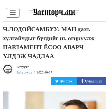
Ч.ЛОДОЙСАМБУУ: МАН дахь
хулгайчдыг бүгдийг нь огцруулж
ПАРЛАМЕНТ ЁСОО АВАРЧ
ҮЛДЭЖ ЧАДЛАА
Батхуяг
Байр суурь
/
2025-10-17
Жиргэх
Хуваалцах