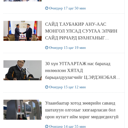
шийдвэрлэхээр болов
Өчигдөр 17 цаг 50 мин
САЙД Т.АУБАКИР АНУ-ААС
МОНГОЛ УЛСАД СУУГАА ЭЛЧИН
САЙД РИЧАРД БУАНГАНЫГ
ХҮЛЭЭН АВЧ УУЛЗЛАА
Өчигдөр 15 цаг 19 мин
30 хүн УГГААРТАЖ нас барахад
нөлөөлсөн ХЯТАД
барьцалдуулагчийг Ц.ЭРДЭНЭБАЯР
захирал дахин худалдаж авахаар
Өчигдөр 15 цаг 12 мин
болжээ
Улаанбаатар хотод зөөврийн саванд
шатахуун олгохыг хязгаарласан бол
орон нутагт ийм хориг мөрдөгдөхгүй
Өчигдөр 14 цаг 55 мин