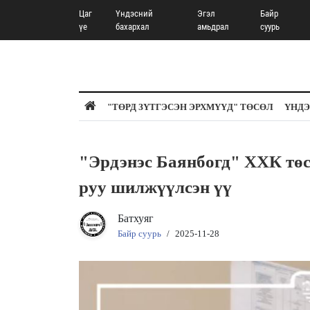
Цаг
Үндэсний
Эгэл
Байр
үе
бахархал
амьдрал
суурь
"ТӨРД ЗҮТГЭСЭН ЭРХМҮҮД" ТӨСӨЛ
ҮНДЭ
"Эрдэнэс Баянбогд" ХХК 
руу шилжүүлсэн үү
Батхуяг
Байр суурь
/
2025-11-28