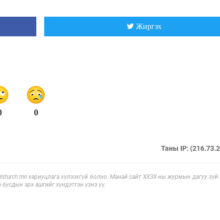
Жиргэх
0
0
Таны IP: (216.73.
sturch.mn хариуцлага хүлээхгүй болно. Манай сайт ХХЗХ-ны журмын дагуу зүй
э бусдын эрх ашгийг хүндэтгэн үзнэ үү.