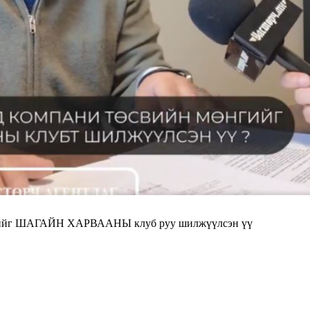
нгийг ШАГАЙН ХАРВААНЫ клуб руу шилжүүлсэн үү