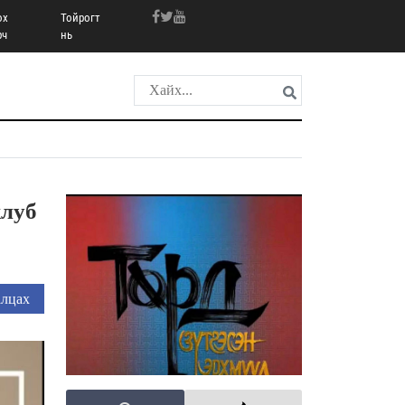
ох
Тойрогт
рч
нь
луб
лцах