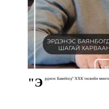
"Э
рдэнэс Баянбогд" ХХК төсвийн мө