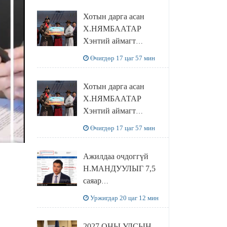
танилцлаа
Хотын дарга асан
Х.НЯМБААТАР
Хэнтий аймагт
наадамлаж шинэ заанд
Өчигдөр 17 цаг 57 мин
шагнал гардуулж явна
Хотын дарга асан
Х.НЯМБААТАР
Хэнтий аймагт
наадамлаж шинэ заанд
Өчигдөр 17 цаг 57 мин
шагнал гардуулж явна
Ажилдаа очдоггүй
Н.МАНДУУЛЫГ 7,5
саяар
УРАМШУУЛЖЭЭ
Уржигдар 20 цаг 12 мин
2027 ОНЫ УЛСЫН