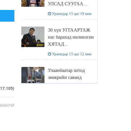
УЛСАД СУУГАА
ЭЛЧИН САЙД
Уржигдар 15 цаг 19 мин
РИЧАРД
БУАНГАНЫГ
30 хүн УГГААРТАЖ
ХҮЛЭЭН АВЧ
нас барахад нөлөөлсөн
УУЛЗЛАА
ХЯТАД
барьцалдуулагчийг
Уржигдар 15 цаг 12 мин
Ц.ЭРДЭНЭБАЯР
захирал дахин
Улаанбаатар хотод
худалдаж авахаар
зөөврийн саванд
болжээ
шатахуун олгохыг
217.105)
хязгаарласан бол орон
Уржигдар 14 цаг 55 мин
нутагт ийм хориг
мөрдөгдөхгүй
 зохисгүй
Б.Пүрэвдагва: Найман
салбарын 103
үйлчилгээний