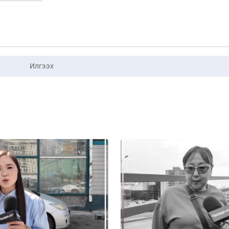
Илгээх