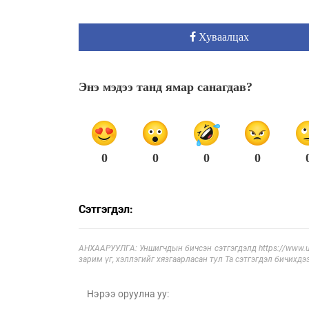
Хуваалцах
Энэ мэдээ танд ямар санагдав?
0
0
0
0
Сэтгэгдэл:
АНХААРУУЛГА: Уншигчдын бичсэн сэтгэгдэлд https://www.ul
зарим үг, хэллэгийг хязгаарласан тул Та сэтгэгдэл бичихдэ