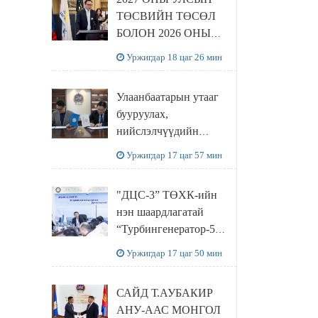
ТӨСВИЙН ТӨСӨЛ
БОЛОН 2026 ОНЫ
ТӨСВИЙН
Уржигдар 18 цаг 26 мин
ТОДОТГОЛЫН
ТӨСЛИЙН ОЛОН
Улаанбаатарын утааг
НИЙТИЙН
бууруулах,
ХЭЛЭЛЦҮҮЛЭГ
нийслэлчүүдийн
БОЛЛОО
эрүүл мэндийг
Уржигдар 17 цаг 57 мин
хамгаалах төслийг
“Чингис хаан
"ДЦС-3” ТӨХК-ийн
баялгийн сан нэгдэл”
нэн шаардлагатай
ХХК-тай хамтран
“Турбингенератор-5”-
хэрэгжүүлнэ
ын шинэчлэлийн
Уржигдар 17 цаг 50 мин
төсвийг
шийдвэрлэхээр болов
САЙД Т.АУБАКИР
АНУ-ААС МОНГОЛ