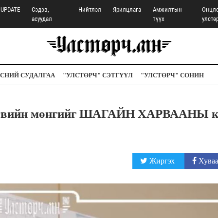
UPDATE
Сэдэв,
Нийтлэл
Ярилцлага
Амжилтын
Онцл
асуудал
түүх
улстө
СНИЙ СУДАЛГАА
"УЛСТӨРЧ" СЭТГҮҮЛ
"УЛСТӨРЧ" СОНИН
төсвийн мөнгийг ШАГАЙН ХАРВААНЫ к
Жиргэх
Хуваа