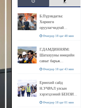
Б.Пүрэвдагва:
Хөрөнгө
оруулагчидтай
хамтран хүүхэд залуус,
Өчигдөр 18 цаг 48 мин
бизнес эрхлэгчдээ
дэмжих инкубатор
Г.ДАМДИННЯМ:
төвүүдийг хотын
Шатахууны нөөцийн
захын хорооллуудад
савыг барьж
байгуулна
байгуулснаар УЛСЫН
Өчигдөр 18 цаг 43 мин
ХЭРЭГЦЭЭГЭЭ 3
САРААР
Ерөнхий сайд
НӨӨЦЛӨДӨГ болно
Н.УЧРАЛ улсын
хэрэгцээний БЕНЗИН
НӨӨЦЛӨХ САВНЫ
Өчигдөр 18 цаг 01 мин
нөхцөл байдалтай