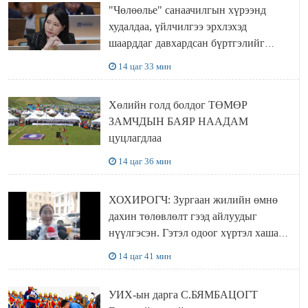
"Чөлөөлье" санаачилгын хүрээнд
худалдаа, үйлчилгээ эрхлэхэд
шаарддаг давхардсан бүртгэлийг
хүчингүй болгох тогтоолын төслийг
14 цаг 33 мин
баталлаа
Хөлийн голд болдог ТӨМӨР
ЗАМЧДЫН БАЯР НААДАМ
цуцлагдлаа
14 цаг 36 мин
ХОХИРОГЧ: Зургаан жилийн өмнө
дахин төлөвлөлт гээд айлуудыг
нүүлгэсэн. Гэтэл одоог хүртэл хашаа
байшин ч байхгүй, орон сууц ч
14 цаг 41 мин
байхгүй хаана амьдрахаа мэдэхгүй явж
байна
УИХ-ын дарга С.БЯМБАЦОГТ