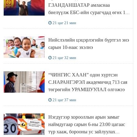
Г.ЗАНДАНШАТАР амласнаа
биелүүлж ЕБС-ийн сурагчдад өгөх 10.
МЯНГАН ШАТРАА хүлээн авчээ
21 цаг 21 мин
Нийслэлийн цэцэрлэгийн бүртгэл энэ
сарын 10-наас эхэлнэ
21 цаг 32 мин
“ЧИНГИС ХААН” одон хүртсэн
С.НАРАНГЭРЭЛ академичид 713 сая
төгрөгийн УРАМШУУЛАЛ олгожээ
21 цаг 37 мин
Нэгдүгээр хорооллын арын замыг
наймдугаар сарын 6-ны 23:00 цагаас
түр хааж, борооны ус зайлуулах