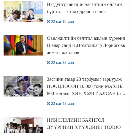
Нэгдүгээр ангийн элсэлтийн онлайн
бүртгэл 17-ны өдрөөс эхэлнэ
22 цаг 19 мин
Өвөлжилтийн бэлтгэл ажлын хүрээнд
Шадар сайд Н.Номтойбаяр Дорноговь
аймагт ажиллав
22 цаг 33 мин
Засгийн газар 23 тэрбумыг зарцуулж
НӨӨЦЛӨСӨН 10.000 тонн МАХНЫ
800 тонныг ХЭН ХУЛГЙАЛСАН бэ...
22 цаг 43 мин
НИЙСЛЭЛИЙН БАЯНГОЛ
ДҮҮРГИЙН ХҮҮХДИЙН ТӨЛӨӨ