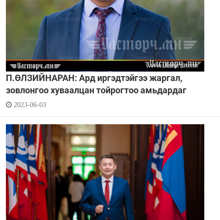
П.ӨЛЗИЙНАРАН: Ард иргэдтэйгээ жаргал,
зовлонгоо хуваалцан тойрогтоо амьдардаг
2023-06-03