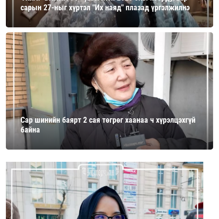
сарын 27-ныг хүртэл "Их наяд" плазад үргэлжилнэ
Сар шинийн баярт 2 сая төгрөг хаанаа ч хүрэлцэхгүй
байна