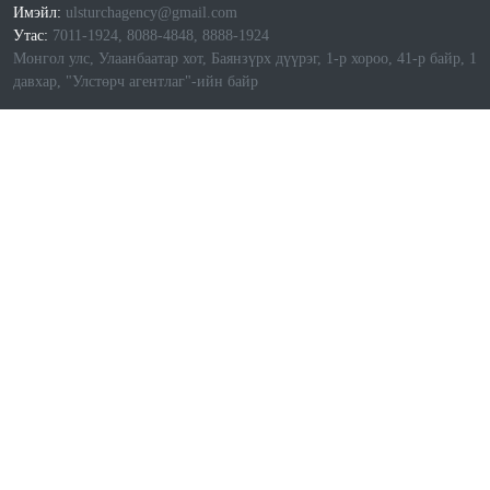
Имэйл:
ulsturchagency@gmail.com
Утас:
7011-1924, 8088-4848, 8888-1924
Монгол улс, Улаанбаатар хот, Баянзүрх дүүрэг, 1-р хороо, 41-р байр, 1
давхар, "Улстөрч агентлаг"-ийн байр