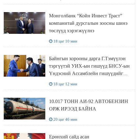
АЖИЛЛАЛАА
Монголбанк “Койн Инвест Траст”
компанитай дурсгалын зоосны шинэ
төслүүд хэрэгжүүлнэ
18 цаг 10 мин
Байнгын хорооны дарга Г.Тэмүүлэн
тэргүүтэй УИХ-ын гишүүд БНСУ-ын
Үндэсний Ассамблейн гишүүдийг
хүлээн авч уулзав
18 цаг 12 мин
10.017 ТОНН АИ-92 АВТОБЕНЗИН
ОРЖ ИРЭЭД БАЙНА
20 цаг 46 мин
Ерөнхий сайд асан