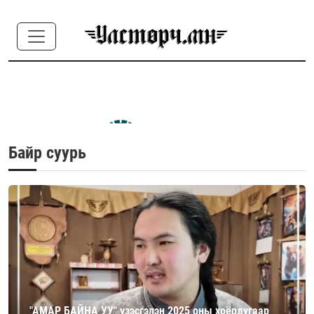
Байр суурь
"АМАР БАЙНА УУ" үзэсгэлэн 2025 оны хоёрдугаар