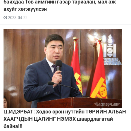
байхдаа Төв аймгийн газар тариалан, мал аж
ахуйг хөгжүүлсэн
2023-04-22
Ц.ИДЭРБАТ: Хөдөө орон нутгийн ТӨРИЙН АЛБАН
ХААГЧДЫН ЦАЛИНГ НЭМЭХ шаардлагатай
байна!!!