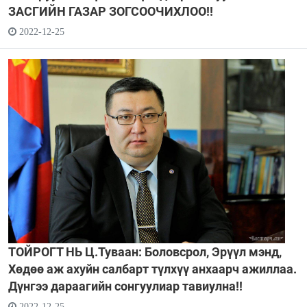
ЗАСГИЙН ГАЗАР ЗОГСООЧИХЛОО!!
2022-12-25
ТОЙРОГТ НЬ Ц.Туваан: Боловсрол, Эрүүл мэнд,
Хөдөө аж ахуйн салбарт түлхүү анхаарч ажиллаа.
Дүнгээ дараагийн сонгуулиар тавиулна!!
2022-12-25