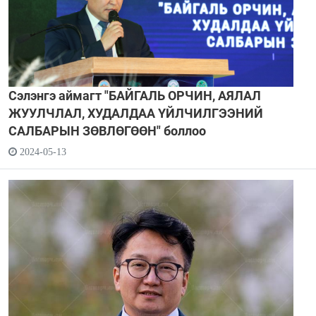
Сэлэнгэ аймагт "БАЙГАЛЬ ОРЧИН, АЯЛАЛ
ЖУУЛЧЛАЛ, ХУДАЛДАА ҮЙЛЧИЛГЭЭНИЙ
САЛБАРЫН ЗӨВЛӨГӨӨН" боллоо
2024-05-13