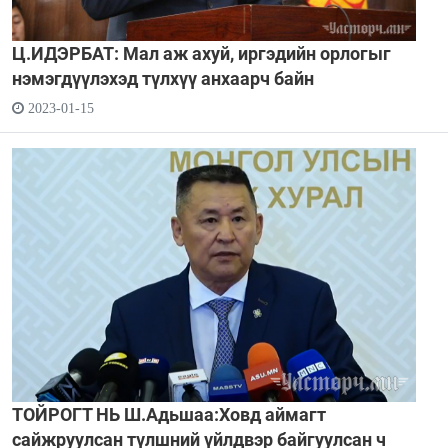
Ц.ИДЭРБАТ: Мал аж ахуй, иргэдийн орлогыг
нэмэгдүүлэхэд түлхүү анхаарч байн
2023-01-15
ТОЙРОГТ НЬ Ш.Адьшаа:Ховд аймагт
сайжруулсан түлшний үйлдвэр байгуулсан ч