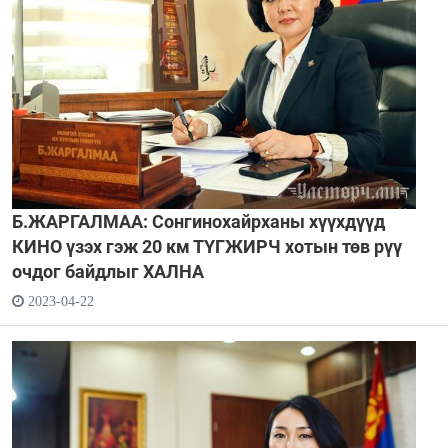
Б.ЖАРГАЛМАА: Сонгинохайрханы хүүхдүүд
КИНО үзэх гэж 20 км ТҮГЖИРЧ хотын төв рүү
очдог байдлыг ХАЛНА
2023-04-22