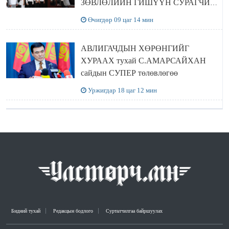
ЗӨВЛӨЛИЙН ГИШҮҮН СУРАГЧИД
БОЛОВСРОЛЫН ЯАМАНД
Өчигдөр 09 цаг 14 мин
ЗОЧИЛЛОО
АВЛИГАЧДЫН ХӨРӨНГИЙГ
ХУРААХ тухай С.АМАРСАЙХАН
сайдын СУПЕР төлөвлөгөө
Уржигдар 18 цаг 12 мин
Бидний тухай
Редакцын бодлого
Сурталчилгаа байршуулах