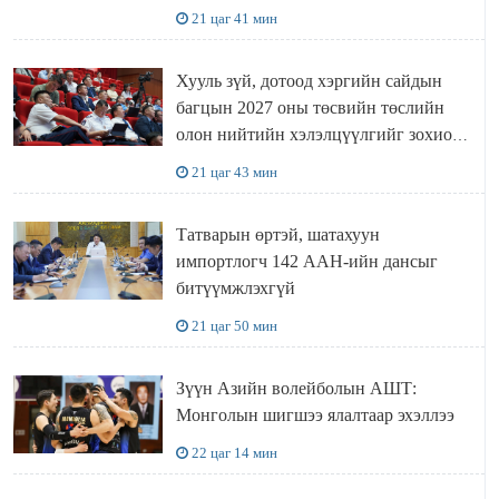
шугамын хөндлөн сэтэлгээ хийнэ
21 цаг 41 мин
Хууль зүй, дотоод хэргийн сайдын
багцын 2027 оны төсвийн төслийн
олон нийтийн хэлэлцүүлгийг зохион
байгууллаа
21 цаг 43 мин
Татварын өртэй, шатахуун
импортлогч 142 ААН-ийн дансыг
битүүмжлэхгүй
21 цаг 50 мин
Зүүн Азийн волейболын АШТ:
Монголын шигшээ ялалтаар эхэллээ
22 цаг 14 мин