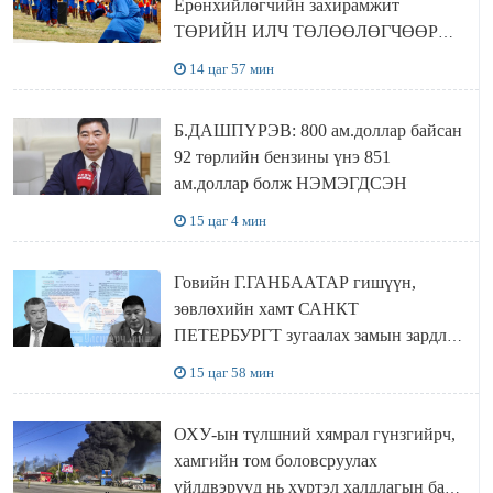
Ерөнхийлөгчийн захирамжит
ТӨРИЙН ИЛЧ ТӨЛӨӨЛӨГЧӨӨР
Сутай хайрханы тахилгад оролцжээ
14 цаг 57 мин
Б.ДАШПҮРЭВ: 800 ам.доллар байсан
92 төрлийн бензины үнэ 851
ам.доллар болж НЭМЭГДСЭН
15 цаг 4 мин
Говийн Г.ГАНБААТАР гишүүн,
зөвлөхийн хамт САНКТ
ПЕТЕРБУРГТ зугаалах замын зардлаа
“ИНҮТ” ТӨХХК даажээ
15 цаг 58 мин
ОХУ-ын түлшний хямрал гүнзгийрч,
хамгийн том боловсруулах
үйлдвэрүүд нь хүртэл халдлагын бай