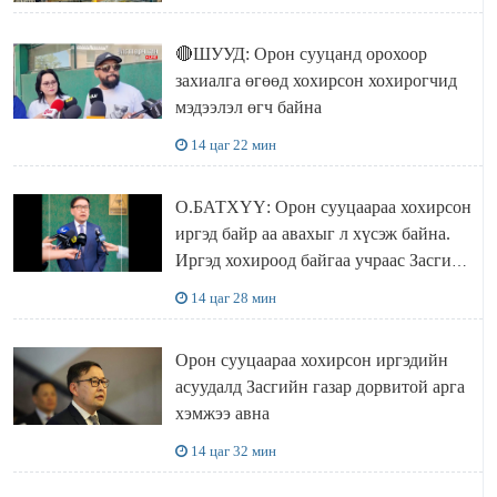
🔴ШУУД: Орон сууцанд орохоор
захиалга өгөөд хохирсон хохирогчид
мэдээлэл өгч байна
14 цаг 22 мин
О.БАТХҮҮ: Орон сууцаараа хохирсон
иргэд байр аа авахыг л хүсэж байна.
Иргэд хохироод байгаа учраас Засгийн
газар доривтой арга хэмжээ авч
14 цаг 28 мин
ажиллана
Орон сууцаараа хохирсон иргэдийн
асуудалд Засгийн газар дорвитой арга
хэмжээ авна
14 цаг 32 мин