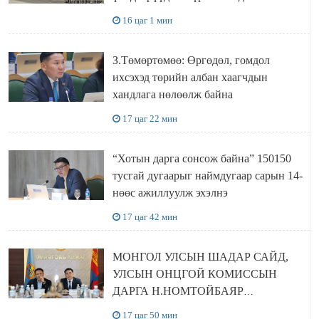
болов
16 цаг 1 мин
З.Төмөртөмөө: Өргөдөл, гомдол
ихсэхэд төрийн албан хаагчдын
хандлага нөлөөлж байна
17 цаг 22 мин
“Хотын дарга сонсож байна” 150150
тусгай дугаарыг наймдугаар сарын 14-
нөөс ажиллуулж эхэлнэ
17 цаг 42 мин
МОНГОЛ УЛСЫН ШАДАР САЙД,
УЛСЫН ОНЦГОЙ КОМИССЫН
ДАРГА Н.НОМТОЙБАЯР
ӨМНӨГОВЬ АЙМАГТ
17 цаг 50 мин