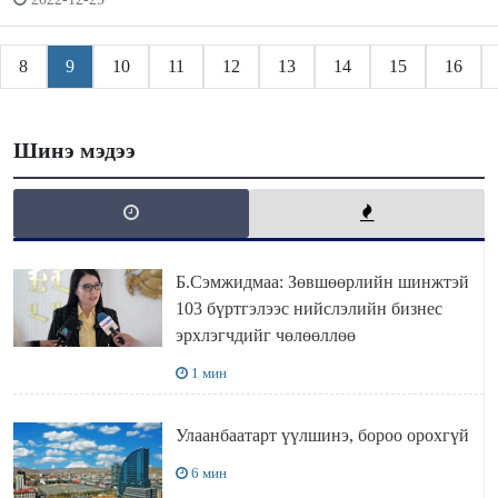
8
9
10
11
12
13
14
15
16
Шинэ мэдээ
Б.Сэмжидмаа: Зөвшөөрлийн шинжтэй
103 бүртгэлээс нийслэлийн бизнес
эрхлэгчдийг чөлөөллөө
1 мин
Улаанбаатарт үүлшинэ, бороо орохгүй
6 мин