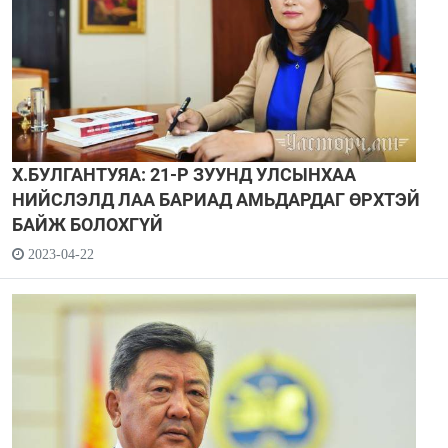
Х.БУЛГАНТУЯА: 21-Р ЗУУНД УЛСЫНХАА
НИЙСЛЭЛД ЛАА БАРИАД АМЬДАРДАГ ӨРХТЭЙ
БАЙЖ БОЛОХГҮЙ
2023-04-22