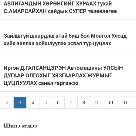
АВЛИГАЧДЫН ХӨРӨНГИЙГ ХУРААХ тухай
С.АМАРСАЙХАН сайдын СУПЕР төлөвлөгөө
Зайлшгүй шаардлагатай биш бол Монгол Улсад
хийх аяллаа хойшлуулах эсвэл түр цуцлах
Иргэн Д.ГАЛСАНЦЭРЭН Автомашины УЛСЫН
ДУГААР ОЛГОХЫГ ХЯЗГААРЛАХ ЖУРМЫГ
ЦУЦЛУУЛАХ санал гаргажээ
2
3
4
5
6
7
8
9
10
11
Шинэ мэдээ