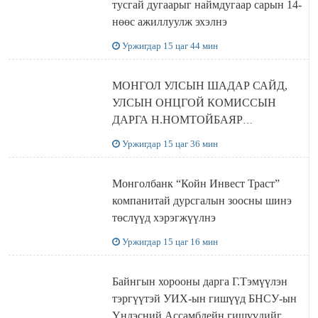
тусгай дугаарыг наймдугаар сарын 14-
нөөс ажиллуулж эхэлнэ
Уржигдар 15 цаг 44 мин
МОНГОЛ УЛСЫН ШАДАР САЙД,
УЛСЫН ОНЦГОЙ КОМИССЫН
ДАРГА Н.НОМТОЙБАЯР
ӨМНӨГОВЬ АЙМАГТ
Уржигдар 15 цаг 36 мин
АЖИЛЛАЛАА
Монголбанк “Койн Инвест Траст”
компанитай дурсгалын зоосны шинэ
төслүүд хэрэгжүүлнэ
Уржигдар 15 цаг 16 мин
Байнгын хорооны дарга Г.Тэмүүлэн
тэргүүтэй УИХ-ын гишүүд БНСУ-ын
Үндэсний Ассамблейн гишүүдийг