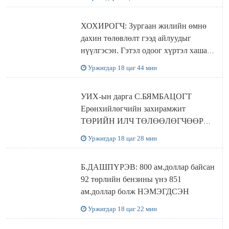
ХОХИРОГЧ: Зургаан жилийн өмнө
дахин төлөвлөлт гээд айлуудыг
нүүлгэсэн. Гэтэл одоог хүртэл хашаа
байшин ч байхгүй, орон сууц ч
Уржигдар 18 цаг 44 мин
байхгүй хаана амьдрахаа мэдэхгүй явж
байна
УИХ-ын дарга С.БЯМБАЦОГТ
Ерөнхийлөгчийн захирамжит
ТӨРИЙН ИЛЧ ТӨЛӨӨЛӨГЧӨӨР
Сутай хайрханы тахилгад оролцжээ
Уржигдар 18 цаг 28 мин
Б.ДАШПҮРЭВ: 800 ам.доллар байсан
92 төрлийн бензины үнэ 851
ам.доллар болж НЭМЭГДСЭН
Уржигдар 18 цаг 22 мин