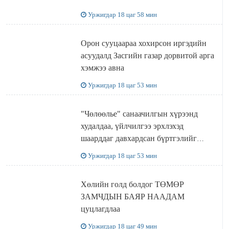
Уржигдар 18 цаг 58 мин
Орон сууцаараа хохирсон иргэдийн
асуудалд Засгийн газар дорвитой арга
хэмжээ авна
Уржигдар 18 цаг 53 мин
"Чөлөөлье" санаачилгын хүрээнд
худалдаа, үйлчилгээ эрхлэхэд
шаарддаг давхардсан бүртгэлийг
хүчингүй болгох тогтоолын төслийг
Уржигдар 18 цаг 53 мин
баталлаа
Хөлийн голд болдог ТӨМӨР
ЗАМЧДЫН БАЯР НААДАМ
цуцлагдлаа
Уржигдар 18 цаг 49 мин