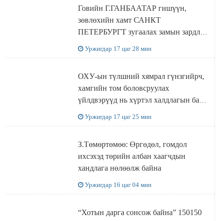
Говийн Г.ГАНБААТАР гишүүн,
зөвлөхийн хамт САНКТ
ПЕТЕРБУРГТ зугаалах замын зардлаа
“ИНҮТ” ТӨХХК даажээ
Уржигдар 17 цаг 28 мин
ОХУ-ын түлшний хямрал гүнзгийрч,
хамгийн том боловсруулах
үйлдвэрүүд нь хүртэл халдлагын бай
болов
Уржигдар 17 цаг 25 мин
З.Төмөртөмөө: Өргөдөл, гомдол
ихсэхэд төрийн албан хаагчдын
хандлага нөлөөлж байна
Уржигдар 16 цаг 04 мин
“Хотын дарга сонсож байна” 150150