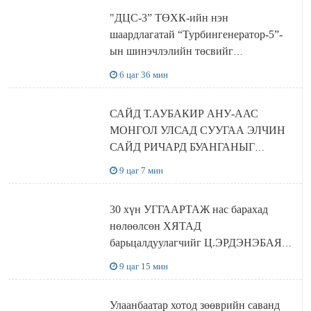
"ДЦС-3” ТӨХК-ийн нэн
шаардлагатай “Турбингенератор-5”-
ын шинэчлэлийн төсвийг
шийдвэрлэхээр болов
6 цаг 36 мин
САЙД Т.АУБАКИР АНУ-ААС
МОНГОЛ УЛСАД СУУГАА ЭЛЧИН
САЙД РИЧАРД БУАНГАНЫГ
ХҮЛЭЭН АВЧ УУЛЗЛАА
9 цаг 7 мин
30 хүн УГГААРТАЖ нас барахад
нөлөөлсөн ХЯТАД
барьцалдуулагчийг Ц.ЭРДЭНЭБАЯР
захирал дахин худалдаж авахаар
9 цаг 15 мин
болжээ
Улаанбаатар хотод зөөврийн саванд