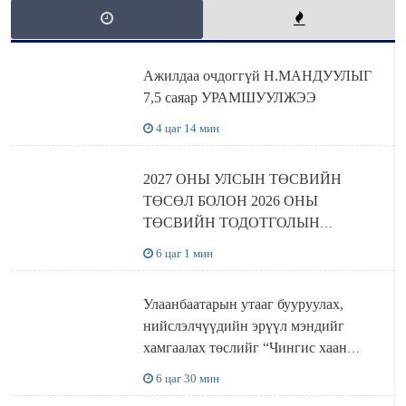
Ажилдаа очдоггүй Н.МАНДУУЛЫГ
7,5 саяар УРАМШУУЛЖЭЭ
4 цаг 14 мин
2027 ОНЫ УЛСЫН ТӨСВИЙН
ТӨСӨЛ БОЛОН 2026 ОНЫ
ТӨСВИЙН ТОДОТГОЛЫН
ТӨСЛИЙН ОЛОН НИЙТИЙН
6 цаг 1 мин
ХЭЛЭЛЦҮҮЛЭГ БОЛЛОО
Улаанбаатарын утааг бууруулах,
нийслэлчүүдийн эрүүл мэндийг
хамгаалах төслийг “Чингис хаан
баялгийн сан нэгдэл” ХХК-тай
6 цаг 30 мин
хамтран хэрэгжүүлнэ