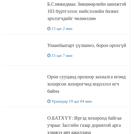
Б.Сэмжидмаа: Зөвшөөрлийн шинжтэй
103 бүртгэлээс нийслэлийн бизнес
эрхлэгчдийг чөлөөллөө
15 цаг 2 мин
Улаанбаатарт үүлшинэ, бороо орохгүй
15 цаг 7 мин
Орон сууцанд орохоор захиалга өгөөд
хохирсон хохирогчид мэдээлэл өгч
байна
Уржигдар 19 цаг 04 мин
О.БАТХҮҮ: Иргэд хохироод байгаа
учраас Засгийн газар доривтой арга
хэмжээ авч ажиллана