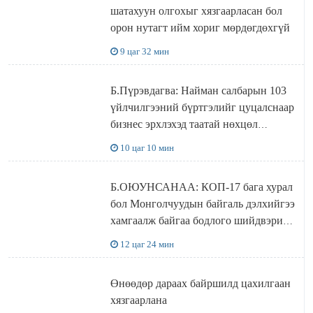
шатахуун олгохыг хязгаарласан бол
орон нутагт ийм хориг мөрдөгдөхгүй
9 цаг 32 мин
Б.Пүрэвдагва: Найман салбарын 103
үйлчилгээний бүртгэлийг цуцалснаар
бизнес эрхлэхэд таатай нөхцөл
бүрдэнэ
10 цаг 10 мин
Б.ОЮУНСАНАА: КОП-17 бага хурал
бол Монголчуудын байгаль дэлхийгээ
хамгаалж байгаа бодлого шийдвэрийг
ДЭЛХИЙД СУРТАЛЧИЛАХ гол
12 цаг 24 мин
бодлого
Өнөөдөр дараах байршилд цахилгаан
хязгаарлана