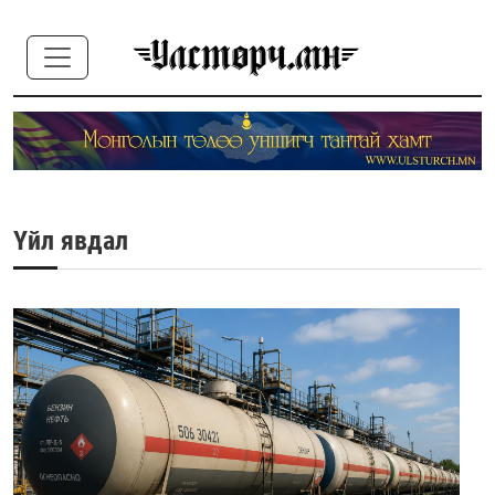
Үйл явдал