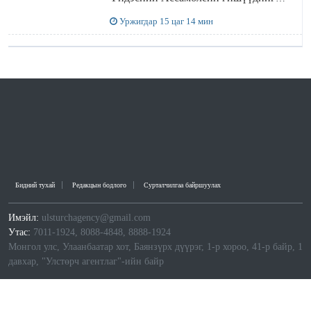
хүлээн авч уулзав
Уржигдар 15 цаг 14 мин
Бидний тухай
Редакцын бодлого
Сурталчилгаа байршуулах
Имэйл:
ulsturchagency@gmail.com
Утас:
7011-1924, 8088-4848, 8888-1924
Монгол улс, Улаанбаатар хот, Баянзүрх дүүрэг, 1-р хороо, 41-р байр, 1
давхар, "Улстөрч агентлаг"-ийн байр