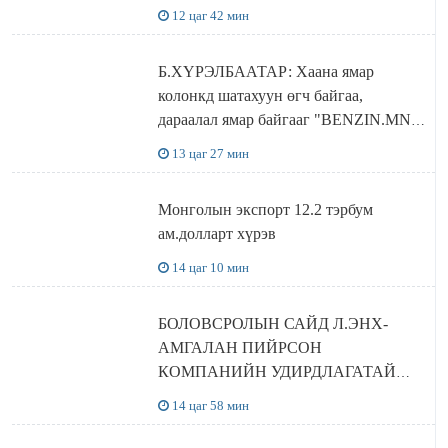
12 цаг 42 мин
Б.ХҮРЭЛБААТАР: Хаана ямар
колонкд шатахуун өгч байгаа,
дараалал ямар байгааг "BENZIN.MN”
сайтаас харах боломжтой
13 цаг 27 мин
Монголын экспорт 12.2 тэрбум
ам.долларт хүрэв
14 цаг 10 мин
БОЛОВСРОЛЫН САЙД Л.ЭНХ-
АМГАЛАН ПИЙРСОН
КОМПАНИЙН УДИРДЛАГАТАЙ
УУЛЗЛАА
14 цаг 58 мин