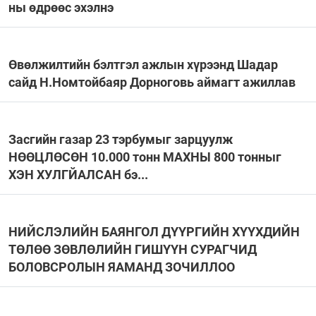
ны өдрөөс эхэлнэ
Өвөлжилтийн бэлтгэл ажлын хүрээнд Шадар
сайд Н.Номтойбаяр Дорноговь аймагт ажиллав
Засгийн газар 23 тэрбумыг зарцуулж
НӨӨЦЛӨСӨН 10.000 тонн МАХНЫ 800 тонныг
ХЭН ХУЛГЙАЛСАН бэ...
НИЙСЛЭЛИЙН БАЯНГОЛ ДҮҮРГИЙН ХҮҮХДИЙН
ТӨЛӨӨ ЗӨВЛӨЛИЙН ГИШҮҮН СУРАГЧИД
БОЛОВСРОЛЫН ЯАМАНД ЗОЧИЛЛОО