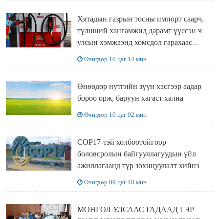
Хятадын газрын тосны импорт саарч,
түлшний хангамжид дарамт үүссэн ч
улсын хэмжээнд хомсдол гарахаас
сэргийлж чадлаа
Өчигдөр 10 цаг 14 мин
Өнөөдөр нутгийн зүүн хэсгээр аадар
бороо орж, баруун хагаст хална
Өчигдөр 10 цаг 02 мин
COP17-тэй холбоотойгоор
боловсролын байгууллагуудын үйл
ажиллагаанд түр зохицуулалт хийнэ
Өчигдөр 09 цаг 48 мин
МОНГОЛ УЛСААС ГАДААД ГЭР