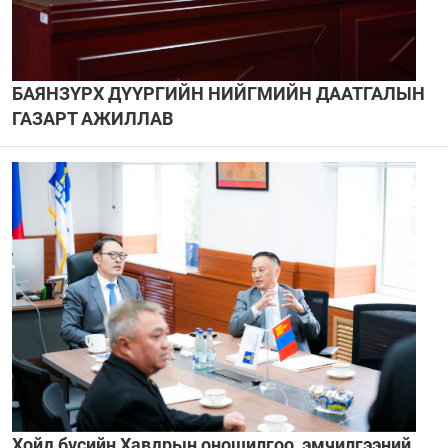
БАЯНЗҮРХ ДҮҮРГИЙН НИЙГМИЙН ДААТГАЛЫН
ГАЗАРТ АЖИЛЛАВ
Хойд бүсийн Хавдрын оношилгоо, эмчилгээний