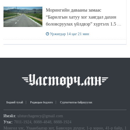
Морингийн давааны замаас
“Барилгын хатуу хог хаягдал дахин
боловсруулах үйлдвэр” хүртэлх 1.5 км
урт авто зам ашиглалтад орлоо
Уржигдар 14 цаг 21 мин
Бидний тухай
Редакцын бодлого
Сурталчилгаа байршуулах
Имэйл:
ulsturchagency@gmail.com
Утас:
7011-1924, 8088-4848, 8888-1924
Монгол улс, Улаанбаатар хот, Баянзүрх дүүрэг, 1-р хороо, 41-р байр, 1