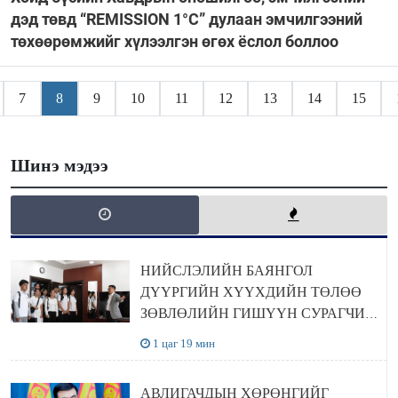
дэд төвд “REMISSION 1°C” дулаан эмчилгээний
төхөөрөмжийг хүлээлгэн өгөх ёслол боллоо
7
8
9
10
11
12
13
14
15
Шинэ мэдээ
НИЙСЛЭЛИЙН БАЯНГОЛ
ДҮҮРГИЙН ХҮҮХДИЙН ТӨЛӨӨ
ЗӨВЛӨЛИЙН ГИШҮҮН СУРАГЧИД
БОЛОВСРОЛЫН ЯАМАНД
1 цаг 19 мин
ЗОЧИЛЛОО
АВЛИГАЧДЫН ХӨРӨНГИЙГ