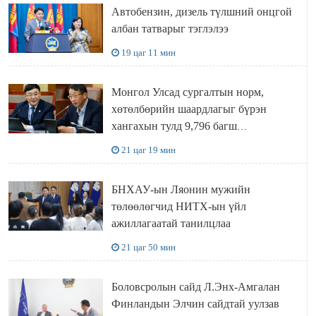
Автобензин, дизель түлшний онцгой
албан татварыг тэглэлээ
19 цаг 11 мин
Монгол Улсад сургалтын норм,
хөтөлбөрийн шаардлагыг бүрэн
хангахын тулд 9,796 багш
шаардлагатай
21 цаг 19 мин
БНХАУ-ын Ляонин мужийн
төлөөлөгчид НИТХ-ын үйл
ажиллагаатай танилцлаа
21 цаг 50 мин
Боловсролын сайд Л.Энх-Амгалан
Финландын Элчин сайдтай уулзав