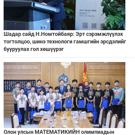
Шадар сайд Н.Номтойбаяр: Эрт сэрэмжлүүлэх
тогтолцоо, шинэ технологи гамшгийн эрсдэлийг
бууруулах гол хөшүүрэг
Олон улсын МАТЕМАТИКИЙН олимпиадын