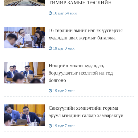
ТӨМӨР ЗАМЫН ТӨСЛИЙН
БҮТЭЭН БАЙГУУЛАЛТ
16 цаг 54 мин
ЭРЧИМЖИЖ БАЙНА
16 төрлийн эмийг нэг эх үүсвэрээс
худалдан авах журмыг баталлаа
19 цаг 0 мин
Нөөцийн махны худалдаа,
борлуулалтыг нээлттэй ил тод
болгоно
19 цаг 2 мин
Санхүүгийн хэмнэлтийн горимд
эрүүл мэндийн салбар хамаарахгүй
19 цаг 7 мин