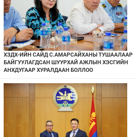
ХЗДХ-ИЙН САЙД С.АМАРСАЙХАНЫ ТУШААЛААР
БАЙГУУЛАГДСАН ШУУРХАЙ АЖЛЫН ХЭСГИЙН
АНХДУГААР ХУРАЛДААН БОЛЛОО