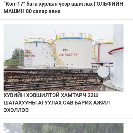
“Коп-17“ бага хурлын үеэр ашиглах ГОЛЬФИЙН
МАШИН 80 саяар авна
ХУВИЙН ХЭВШИЛТЭЙ ХАМТАРЧ 22Ш
ШАТАХУУНЫ АГУУЛАХ САВ БАРИХ АЖИЛ
ЭХЭЛЛЭЭ