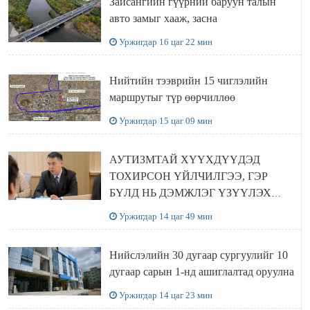
Зайсангийн гүүрний баруун талын
авто замыг хааж, засна
Уржигдар 16 цаг 22 мин
Нийтийн тээврийн 15 чиглэлийн
маршрутыг түр өөрчиллөө
Уржигдар 15 цаг 09 мин
АУТИЗМТАЙ ХҮҮХДҮҮДЭД
ТОХИРСОН ҮЙЛЧИЛГЭЭ, ГЭР
БҮЛД НЬ ДЭМЖЛЭГ ҮЗҮҮЛЭХ
ХӨТӨЛБӨР ШААРДЛАГАТАЙ
Уржигдар 14 цаг 49 мин
БАЙНА
Нийслэлийн 30 дугаар сургуулийг 10
дугаар сарын 1-нд ашиглалтад оруулна
Уржигдар 14 цаг 23 мин