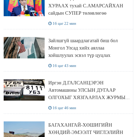
ХУРААХ тухай С.АМАРСАЙХАН
сайдын СУПЕР төлөвлөгөө
16 цаг 22 мин
Зайлшгүй шаардлагатай биш бол
Монгол Улсад хийх аяллаа
хойшлуулах эсвэл түр цуцлах
16 цаг 43 мин
Иргэн Д.ГАЛСАНЦЭРЭН
Автомашины УЛСЫН ДУГААР
ОЛГОХЫГ ХЯЗГААРЛАХ ЖУРМЫГ
ЦУЦЛУУЛАХ санал гаргажээ
16 цаг 46 мин
БАГАХАНГАЙ-ХӨШИГИЙН
ХӨНДИЙ-ЭМЭЭЛТ ЧИГЛЭЛИЙН