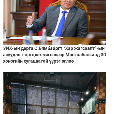
УИХ-ын дарга С.Бямбацогт “Хар жагсаалт”-ын
асуудлыг цэгцлэх чиглэлээр Монголбанканд 30
хоногийн хугацаатай үүрэг өглөө