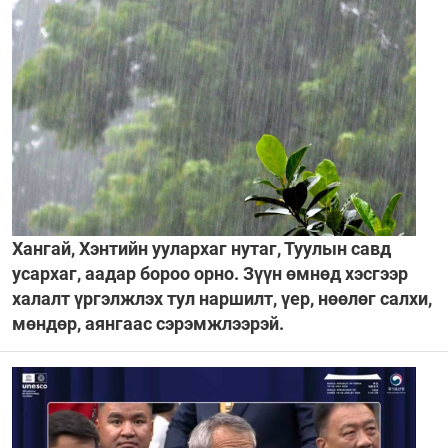
Хангай, Хэнтийн уулархаг нутаг, Туулын савд
усархаг, аадар бороо орно. Зүүн өмнөд хэсгээр
халалт үргэлжлэх тул наршилт, үер, нөөлөг салхи,
мөндөр, аянгаас сэрэмжлээрэй.