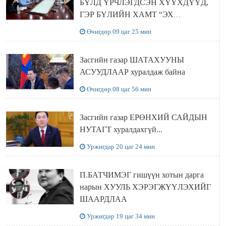
БҮЛД ҮРЧЛЭГДСЭН ХҮҮХДҮҮД,
ГЭР БҮЛИЙН ХАМТ “ЭХ
ОРОНТОЙГОО ТАНИЛЦАХ”
Өчигдөр 09 цаг 25 мин
АЯЛАЛ ХИЙЖ БАЙНА
Засгийн газар ШАТАХУУНЫ
АСУУДЛААР хуралдаж байна
Өчигдөр 08 цаг 56 мин
Засгийн газар ЕРӨНХИЙ САЙДЫН
НУТАГТ хуралдахгүй...
Уржигдар 20 цаг 24 мин
П.БАТЧИМЭГ гишүүн хотын дарга
нарын ХУУЛЬ ХЭРЭГЖҮҮЛЭХИЙГ
ШААРДЛАА
Уржигдар 19 цаг 34 мин