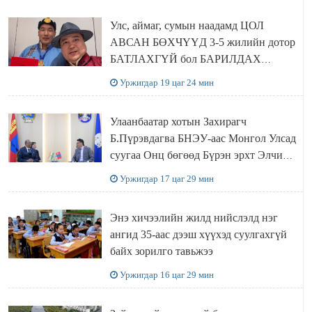
Улс, аймаг, сумын наадамд ЦОЛ
АВСАН БӨХЧҮҮД 3-5 жилийн дотор
БАТЛАХГҮЙ бол БАРИЛДАХ
ЭРХИЙГ нь хасаж, цолыг нь хураана
Уржигдар 19 цаг 24 мин
Улаанбаатар хотын Захирагч
Б.Пүрэвдагва БНЭУ-аас Монгол Улсад
суугаа Онц бөгөөд Бүрэн эрхт Элчин
сайд Атул Малхари Готсурветэй
Уржигдар 17 цаг 29 мин
уулзлаа
Энэ хичээлийн жилд нийслэлд нэг
ангид 35-аас дээш хүүхэд суулгахгүй
байх зорилго тавьжээ
Уржигдар 16 цаг 29 мин