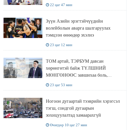
22 цаг 47 мин
Зүүн Азийн эрэгтэйчүүдийн
волейболын аварга шалгаруулах
тэмцээн өнөөдөр эхэлнэ
23 цаг 12 мин
ТОМ артай, ТЭРБУМ давсан
хөрөнгөтэй байж ТҮЛШНИЙ
МӨНГӨНӨӨС завшихаа боль,
Ц.ЭРДЭНЭБАЯР захирал аа!!
23 цаг 53 мин
Ногоон дугаартай тээврийн хэрэгсэл
тэгш, сондгой дугаарын
зохицуулалтад хамаарахгүй
Өчигдөр 10 цаг 27 мин