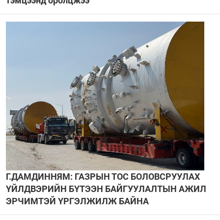
тэмцээнд оролцжээ
Г.ДАМДИННЯМ: ГАЗРЫН ТОС БОЛОВСРУУЛАХ
ҮЙЛДВЭРИЙН БҮТЭЭН БАЙГУУЛАЛТЫН АЖИЛ
ЭРЧИМТЭЙ ҮРГЭЛЖИЛЖ БАЙНА