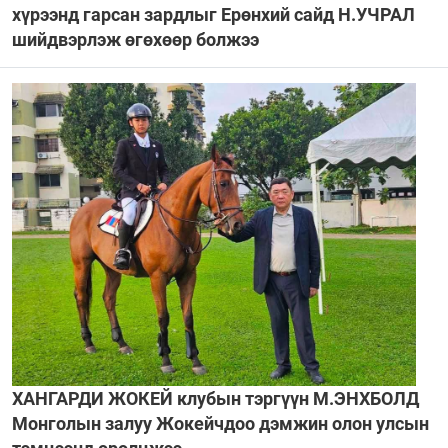
хүрээнд гарсан зардлыг Ерөнхий сайд Н.УЧРАЛ
шийдвэрлэж өгөхөөр болжээ
ХАНГАРДИ ЖОКЕЙ клубын тэргүүн М.ЭНХБОЛД
Монголын залуу Жокейчдоо дэмжин олон улсын