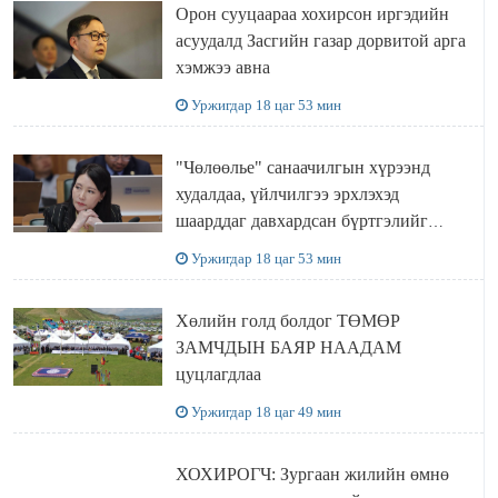
Орон сууцаараа хохирсон иргэдийн
асуудалд Засгийн газар дорвитой арга
хэмжээ авна
Уржигдар 18 цаг 53 мин
"Чөлөөлье" санаачилгын хүрээнд
худалдаа, үйлчилгээ эрхлэхэд
шаарддаг давхардсан бүртгэлийг
хүчингүй болгох тогтоолын төслийг
Уржигдар 18 цаг 53 мин
баталлаа
Хөлийн голд болдог ТӨМӨР
ЗАМЧДЫН БАЯР НААДАМ
цуцлагдлаа
Уржигдар 18 цаг 49 мин
ХОХИРОГЧ: Зургаан жилийн өмнө