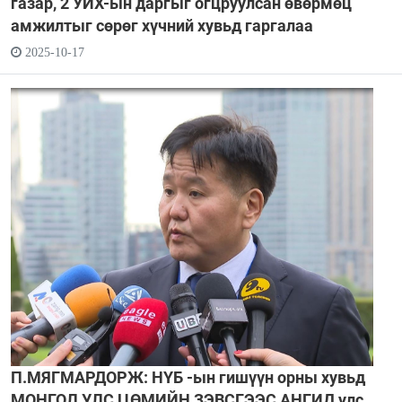
газар, 2 УИХ-ын даргыг огцруулсан өвөрмөц
амжилтыг сөрөг хүчний хувьд гаргалаа
2025-10-17
П.МЯГМАРДОРЖ: НҮБ -ын гишүүн орны хувьд
МОНГОЛ УЛС ЦӨМИЙН ЗЭВСГЭЭС АНГИД улс