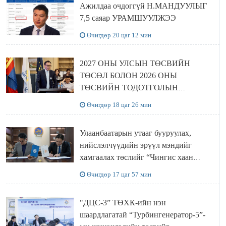
Ажилдаа очдоггүй Н.МАНДУУЛЫГ
7,5 саяар УРАМШУУЛЖЭЭ
Өчигдөр 20 цаг 12 мин
2027 ОНЫ УЛСЫН ТӨСВИЙН
ТӨСӨЛ БОЛОН 2026 ОНЫ
ТӨСВИЙН ТОДОТГОЛЫН
ТӨСЛИЙН ОЛОН НИЙТИЙН
Өчигдөр 18 цаг 26 мин
ХЭЛЭЛЦҮҮЛЭГ БОЛЛОО
Улаанбаатарын утааг бууруулах,
нийслэлчүүдийн эрүүл мэндийг
хамгаалах төслийг “Чингис хаан
баялгийн сан нэгдэл” ХХК-тай
Өчигдөр 17 цаг 57 мин
хамтран хэрэгжүүлнэ
"ДЦС-3” ТӨХК-ийн нэн
шаардлагатай “Турбингенератор-5”-