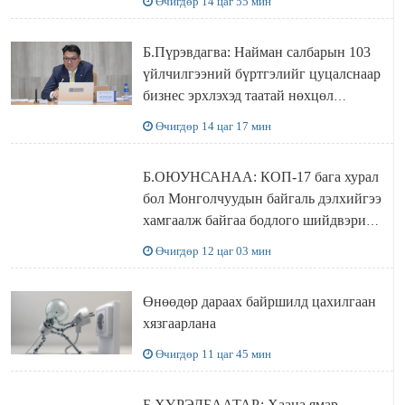
Өчигдөр 14 цаг 55 мин
Б.Пүрэвдагва: Найман салбарын 103
үйлчилгээний бүртгэлийг цуцалснаар
бизнес эрхлэхэд таатай нөхцөл
бүрдэнэ
Өчигдөр 14 цаг 17 мин
Б.ОЮУНСАНАА: КОП-17 бага хурал
бол Монголчуудын байгаль дэлхийгээ
хамгаалж байгаа бодлого шийдвэрийг
ДЭЛХИЙД СУРТАЛЧИЛАХ гол
Өчигдөр 12 цаг 03 мин
бодлого
Өнөөдөр дараах байршилд цахилгаан
хязгаарлана
Өчигдөр 11 цаг 45 мин
Б.ХҮРЭЛБААТАР: Хаана ямар