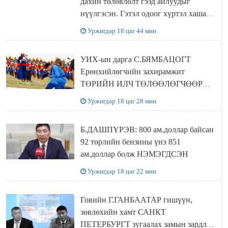
дахин төлөвлөлт гээд айлуудыг
нүүлгэсэн. Гэтэл одоог хүртэл хашаа
байшин ч байхгүй, орон сууц ч
Уржигдар 18 цаг 44 мин
байхгүй хаана амьдрахаа мэдэхгүй явж
байна
УИХ-ын дарга С.БЯМБАЦОГТ
Ерөнхийлөгчийн захирамжит
ТӨРИЙН ИЛЧ ТӨЛӨӨЛӨГЧӨӨР
Сутай хайрханы тахилгад оролцжээ
Уржигдар 18 цаг 28 мин
Б.ДАШПҮРЭВ: 800 ам.доллар байсан
92 төрлийн бензины үнэ 851
ам.доллар болж НЭМЭГДСЭН
Уржигдар 18 цаг 22 мин
Говийн Г.ГАНБААТАР гишүүн,
зөвлөхийн хамт САНКТ
ПЕТЕРБУРГТ зугаалах замын зардлаа