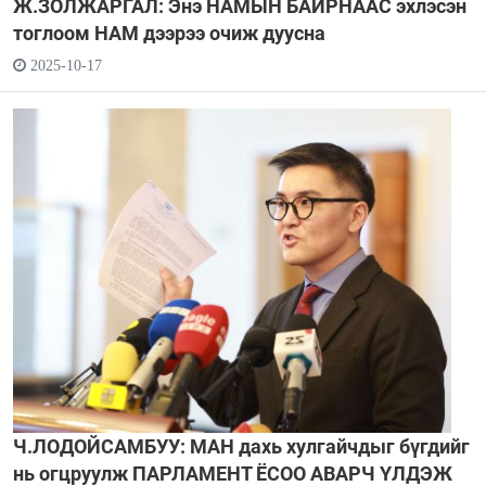
Ж.ЗОЛЖАРГАЛ: Энэ НАМЫН БАЙРНААС эхлэсэн
тоглоом НАМ дээрээ очиж дуусна
2025-10-17
Ч.ЛОДОЙСАМБУУ: МАН дахь хулгайчдыг бүгдийг
нь огцруулж ПАРЛАМЕНТ ЁСОО АВАРЧ ҮЛДЭЖ