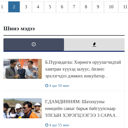
1
2
3
4
5
6
7
8
9
10
11
Шинэ мэдээ
Б.Пүрэвдагва: Хөрөнгө оруулагчидтай
хамтран хүүхэд залуус, бизнес
эрхлэгчдээ дэмжих инкубатор
төвүүдийг хотын захын хорооллуудад
4 цаг 50 мин
байгуулна
Г.ДАМДИННЯМ: Шатахууны
нөөцийн савыг барьж байгуулснаар
УЛСЫН ХЭРЭГЦЭЭГЭЭ 3 САРААР
НӨӨЦЛӨДӨГ болно
4 цаг 55 мин