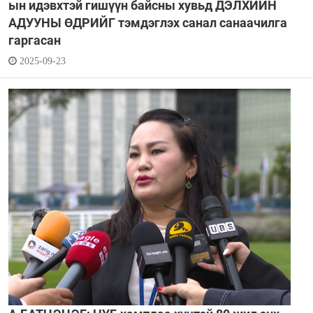
ын идэвхтэй гишүүн байсны хувьд ДЭЛХИЙН
АДУУНЫ ӨДРИЙГ тэмдэглэх санал санаачилга
гаргасан
2025-09-23