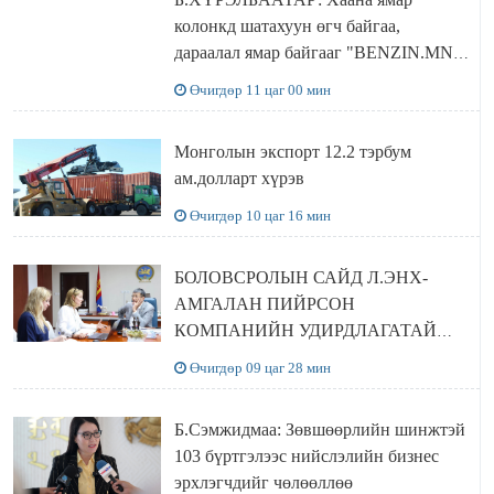
колонкд шатахуун өгч байгаа,
дараалал ямар байгааг "BENZIN.MN”
сайтаас харах боломжтой
Өчигдөр 11 цаг 00 мин
Монголын экспорт 12.2 тэрбум
ам.долларт хүрэв
Өчигдөр 10 цаг 16 мин
БОЛОВСРОЛЫН САЙД Л.ЭНХ-
АМГАЛАН ПИЙРСОН
КОМПАНИЙН УДИРДЛАГАТАЙ
УУЛЗЛАА
Өчигдөр 09 цаг 28 мин
Б.Сэмжидмаа: Зөвшөөрлийн шинжтэй
103 бүртгэлээс нийслэлийн бизнес
эрхлэгчдийг чөлөөллөө