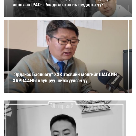
ашиглах IPAD-г бэлдэж өгөх нь шударга уу?
"Эрдэнэс Баянбогд" ХХК төсвийн мөнгийг ШАГАЙН
ХАРВААНЫ клуб руу шилжүүлсэн үү