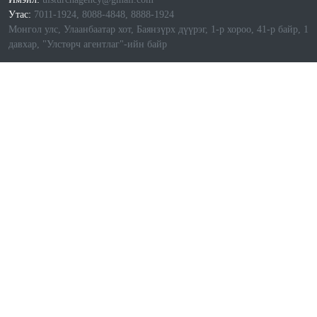
Утас:
7011-1924, 8088-4848, 8888-1924
Монгол улс, Улаанбаатар хот, Баянзүрх дүүрэг, 1-р хороо, 41-р байр, 1
давхар, "Улстөрч агентлаг"-ийн байр