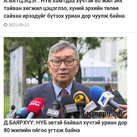
А.БАТЦЭЦЭГ: НҮБ хамтдаа хүчтэй 80 жил энх
тайван хөгжил цэцэглэл, хүний эрхийн төлөө
сайхан ирээдүйг бүтээх уриан дор чуулж байна
2025-09-23
Д.БАЯРХҮҮ: НҮБ эвтэй байвал хүчтэй уриан дор
80 жилийн ойгоо угтаж байна