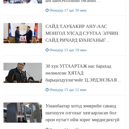
ын шинэчлэлийн төсвийг
шийдвэрлэхээр болов
Өчигдөр 17 цаг 50 мин
САЙД Т.АУБАКИР АНУ-ААС
МОНГОЛ УЛСАД СУУГАА ЭЛЧИН
САЙД РИЧАРД БУАНГАНЫГ
ХҮЛЭЭН АВЧ УУЛЗЛАА
Өчигдөр 15 цаг 19 мин
30 хүн УГГААРТАЖ нас барахад
нөлөөлсөн ХЯТАД
барьцалдуулагчийг Ц.ЭРДЭНЭБАЯР
захирал дахин худалдаж авахаар
Өчигдөр 15 цаг 12 мин
болжээ
Улаанбаатар хотод зөөврийн саванд
шатахуун олгохыг хязгаарласан бол
орон нутагт ийм хориг мөрдөгдөхгүй