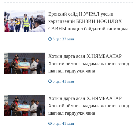
Ерөнхий сайд Н.УЧРАЛ улсын
хэрэгцээний БЕНЗИН НӨӨЦЛӨХ
САВНЫ нөхцөл байдалтай танилцлаа
5 цаг 37 мин
Хотын дарга асан Х.НЯМБААТАР
Хэнтий аймагт наадамлаж шинэ заанд
шагнал гардуулж явна
5 цаг 41 мин
Хотын дарга асан Х.НЯМБААТАР
Хэнтий аймагт наадамлаж шинэ заанд
шагнал гардуулж явна
5 цаг 41 мин