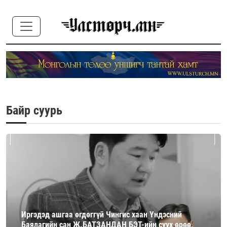
Байр суурь
Иргэдэд ашгаа өгдөггүй Чингис хаан Үндэсний
Баялагийн сан Ж.БАТЗАНДАН БЭТ-ийн суух өрөө,