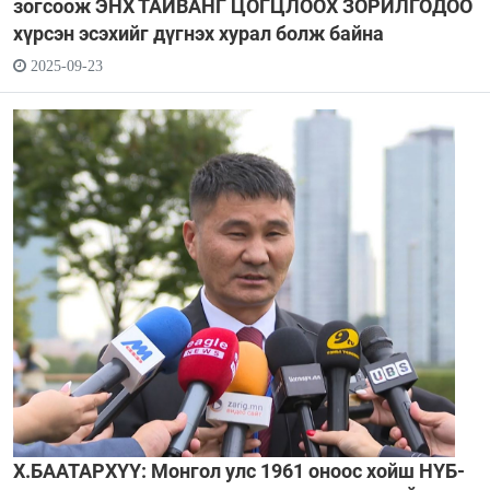
зогсоож ЭНХ ТАЙВАНГ ЦОГЦЛООХ ЗОРИЛГОДОО
хүрсэн эсэхийг дүгнэх хурал болж байна
2025-09-23
Х.БААТАРХҮҮ: Монгол улс 1961 оноос хойш НҮБ-