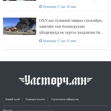
“ИНҮТ” ТӨХХК даажээ
Уржигдар 17 цаг 28 мин
ОХУ-ын түлшний хямрал гүнзгийрч,
хамгийн том боловсруулах
үйлдвэрүүд нь хүртэл халдлагын бай
болов
Уржигдар 17 цаг 25 мин
Бидний тухай
Редакцын бодлого
Сурталчилгаа байршуулах
Имэйл:
ulsturchagency@gmail.com