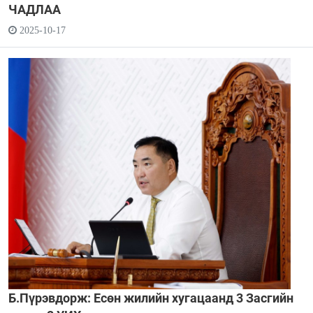
ЧАДЛАА
2025-10-17
Б.Пүрэвдорж: Есөн жилийн хугацаанд 3 Засгийн