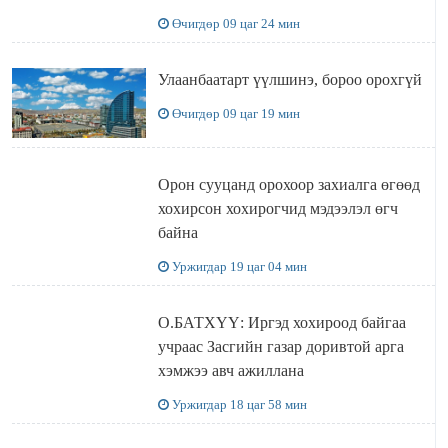
Өчигдөр 09 цаг 24 мин
Улаанбаатарт үүлшинэ, бороо орохгүй
Өчигдөр 09 цаг 19 мин
Орон сууцанд орохоор захиалга өгөөд
хохирсон хохирогчид мэдээлэл өгч
байна
Уржигдар 19 цаг 04 мин
О.БАТХҮҮ: Иргэд хохироод байгаа
учраас Засгийн газар доривтой арга
хэмжээ авч ажиллана
Уржигдар 18 цаг 58 мин