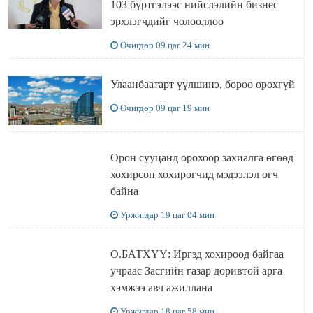
103 бүртгэлээс нийслэлийн бизнес
эрхлэгчдийг чөлөөллөө
Өчигдөр 09 цаг 24 мин
Улаанбаатарт үүлшинэ, бороо орохгүй
Өчигдөр 09 цаг 19 мин
Орон сууцанд орохоор захиалга өгөөд
хохирсон хохирогчид мэдээлэл өгч
байна
Уржигдар 19 цаг 04 мин
О.БАТХҮҮ: Иргэд хохироод байгаа
учраас Засгийн газар доривтой арга
хэмжээ авч ажиллана
Уржигдар 18 цаг 58 мин