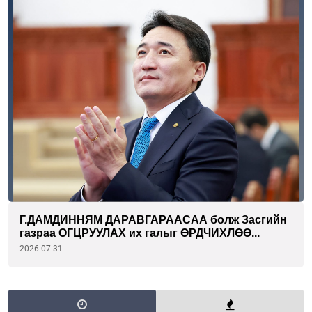
Г.ДАМДИННЯМ ДАРАВГАРААСАА болж Засгийн
газраа ОГЦРУУЛАХ их галыг ӨРДЧИХЛӨӨ...
2026-07-31