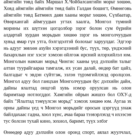
аймгийн төвд байх Маршал Х.Чойбалсангийн морьт хөшөө,
Ховд аймгийн аймгийн төвд байх Галдан бошигт, Өмнөговь
аймгийн төвд Батмөнх даян хааны морьт хөшөө, Сүхбаатар,
Өвөрхангай аймгуудын угтах хаалга, Монгол түмний
морины их шүтээн цогцолбор зэрэг болон сум бүрийн
алдартай хурдан морьдын хөшөө зэрэг нь монголчуудын
хувьд ямар гүн утга, бэлгэдэлтэй болохыг харуулдаг. Эдгээр
нь адууг зөвхөн ахуйн хэрэгцээний бус, түүх, төр, үндэсний
бахархлын нэг хэсэг хэмээн ойлгож ирсний илэрхийлэл юм.
Монголын намхан морьд Чингис хааны үед дэлхийн талыг
алтан туурайгаараа тамгалж, их усан далай, өндөр бат цайз,
балгадыг ч эвдэн сүйтгэж, эзлэн түрэмгийлэхэд оролцсон.
Монгол адуу бол ганцхан Монголчуудын бус дэлхийн дайн,
дайны ялалтад онцгой хувь нэмэр оруулсан нь олон
баримтаар нотлогддог. Хамгийн ойрын жишээ бол ОХУ-д
байх "Ялалтад тэмүүлсэн морьд" хэмээх хөшөө юм. Аугаа эх
орны дайны үед ч Монгол морьдийг оросын цэргүүд унаж
байлдахаас гадна, хоол хүнс, ачаа бараа тээвэрлэхэд ч ихээсэн
тус болсон тухай кино, зохиол, баримт, түүх элбэг
Өнөөдөр адуу дэлхийн олон оронд спорт, аялал жуулчлал,