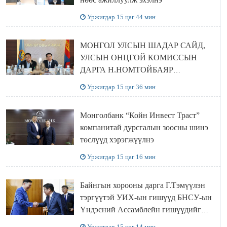
Уржигдар 15 цаг 44 мин
МОНГОЛ УЛСЫН ШАДАР САЙД,
УЛСЫН ОНЦГОЙ КОМИССЫН
ДАРГА Н.НОМТОЙБАЯР
ӨМНӨГОВЬ АЙМАГТ
Уржигдар 15 цаг 36 мин
АЖИЛЛАЛАА
Монголбанк “Койн Инвест Траст”
компанитай дурсгалын зоосны шинэ
төслүүд хэрэгжүүлнэ
Уржигдар 15 цаг 16 мин
Байнгын хорооны дарга Г.Тэмүүлэн
тэргүүтэй УИХ-ын гишүүд БНСУ-ын
Үндэсний Ассамблейн гишүүдийг
хүлээн авч уулзав
Уржигдар 15 цаг 14 мин