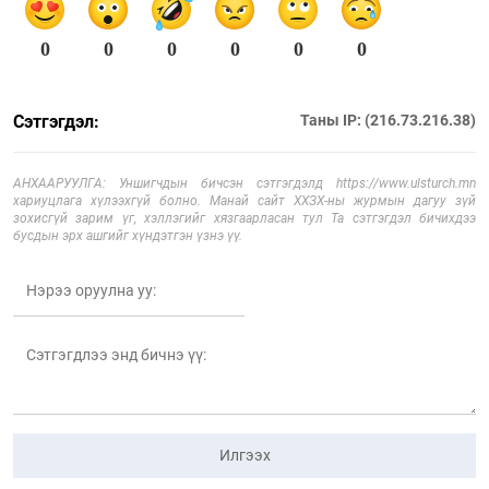
0
0
0
0
0
0
Сэтгэгдэл:
Таны IP: (216.73.216.38)
АНХААРУУЛГА: Уншигчдын бичсэн сэтгэгдэлд https://www.ulsturch.mn
хариуцлага хүлээхгүй болно. Манай сайт ХХЗХ-ны журмын дагуу зүй
зохисгүй зарим үг, хэллэгийг хязгаарласан тул Та сэтгэгдэл бичихдээ
бусдын эрх ашгийг хүндэтгэн үзнэ үү.
Илгээх