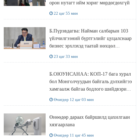
орон нутагт ийм хориг мөрдөгдөхгүй
22 цаг 55 мин
Б.Пүрэвдагва: Найман салбарын 103
үйлчилгээний бүртгэлийг цуцалснаар
бизнес эрхлэхэд таатай нөхцөл
бүрдэнэ
23 цаг 33 мин
Б.ОЮУНСАНАА: КОП-17 бага хурал
бол Монголчуудын байгаль дэлхийгээ
хамгаалж байгаа бодлого шийдвэрийг
ДЭЛХИЙД СУРТАЛЧИЛАХ гол
Өчигдөр 12 цаг 03 мин
бодлого
Өнөөдөр дараах байршилд цахилгаан
хязгаарлана
Өчигдөр 11 цаг 45 мин