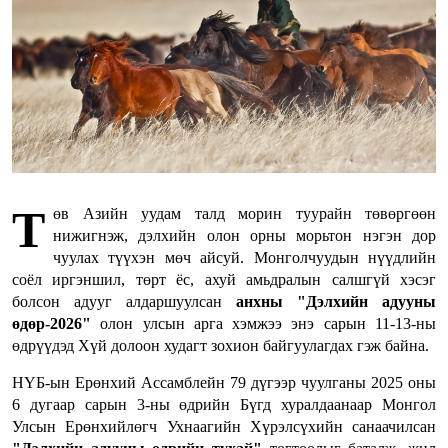
Т
өв Азийн уудам талд морин туурайн төвөргөөн
нижигнэж, дэлхийн олон орны морьтон нэгэн дор
чуулах түүхэн мөч айсуй. Монголчуудын нүүдлийн
соёл иргэншил, төрт ёс, ахуй амьдралын салшгүй хэсэг
болсон адууг алдаршуулсан
анхны "Дэлхийн адууны
өдөр-2026"
олон улсын арга хэмжээ энэ сарын 11-13-ны
өдрүүдэд Хүй долоон худагт зохион байгуулагдах гэж байна.
НҮБ-ын Ерөнхий Ассамблейн 79 дүгээр чуулганы 2025 оны
6 дугаар сарын 3-ны өдрийн Бүгд хуралдаанаар Монгол
Улсын Ерөнхийлөгч Ухнаагийн Хүрэлсүхийн санаачилсан