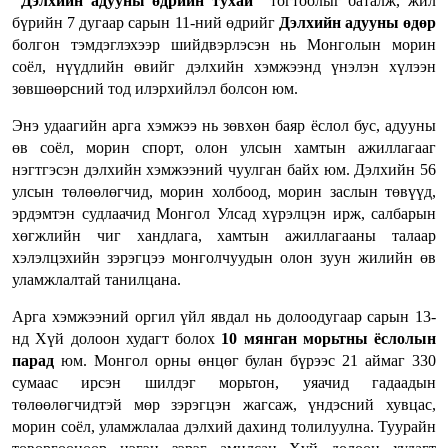
"Дэлхийн адууны өдрийн тухай"
тогтоолыг баталж, жил
бүрийн 7 дугаар сарын 11-ний өдрийг
Дэлхийн адууны өдөр
болгон тэмдэглэхээр шийдвэрлэсэн нь Монголын морин
соёл, нүүдлийн өвийг дэлхийн хэмжээнд үнэлэн хүлээн
зөвшөөрсний тод илэрхийлэл болсон юм.
Энэ удаагийн арга хэмжээ нь зөвхөн баяр ёслол бус, адууны
өв соёл, морин спорт, олон улсын хамтын ажиллагааг
нэгтгэсэн дэлхийн хэмжээний чуулган байх юм. Дэлхийн 56
улсын төлөөлөгчид, морин холбоод, морин заслын төвүүд,
эрдэмтэн судлаачид Монгол Улсад хүрэлцэн ирж, салбарын
хөгжлийн чиг хандлага, хамтын ажиллагааны талаар
хэлэлцэхийн зэрэгцээ монголчуудын олон зуун жилийн өв
уламжлалтай танилцана.
Арга хэмжээний оргил үйл явдал нь долоодугаар сарын 13-
нд Хүй долоон худагт болох
10 мянган морьтны ёслолын
парад
юм. Монгол орны өнцөг булан бүрээс 21 аймаг 330
сумаас ирсэн шилдэг морьтон, уяачид гадаадын
төлөөлөгчидтэй мөр зэрэгцэн жагсаж, үндэсний хувцас,
морин соёл, уламжлалаа дэлхий дахинд толилуулна. Туурайн