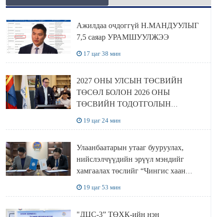
Ажилдаа очдоггүй Н.МАНДУУЛЫГ
7,5 саяар УРАМШУУЛЖЭЭ
17 цаг 38 мин
2027 ОНЫ УЛСЫН ТӨСВИЙН
ТӨСӨЛ БОЛОН 2026 ОНЫ
ТӨСВИЙН ТОДОТГОЛЫН
ТӨСЛИЙН ОЛОН НИЙТИЙН
19 цаг 24 мин
ХЭЛЭЛЦҮҮЛЭГ БОЛЛОО
Улаанбаатарын утааг бууруулах,
нийслэлчүүдийн эрүүл мэндийг
хамгаалах төслийг “Чингис хаан
баялгийн сан нэгдэл” ХХК-тай
19 цаг 53 мин
хамтран хэрэгжүүлнэ
"ДЦС-3” ТӨХК-ийн нэн