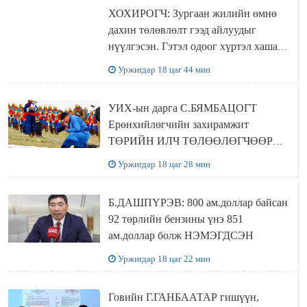
ХОХИРОГЧ: Зургаан жилийн өмнө
дахин төлөвлөлт гээд айлуудыг
нүүлгэсэн. Гэтэл одоог хүртэл хашаа
байшин ч байхгүй, орон сууц ч
Уржигдар 18 цаг 44 мин
байхгүй хаана амьдрахаа мэдэхгүй явж
байна
УИХ-ын дарга С.БЯМБАЦОГТ
Ерөнхийлөгчийн захирамжит
ТӨРИЙН ИЛЧ ТӨЛӨӨЛӨГЧӨӨР
Сутай хайрханы тахилгад оролцжээ
Уржигдар 18 цаг 28 мин
Б.ДАШПҮРЭВ: 800 ам.доллар байсан
92 төрлийн бензины үнэ 851
ам.доллар болж НЭМЭГДСЭН
Уржигдар 18 цаг 22 мин
Говийн Г.ГАНБААТАР гишүүн,