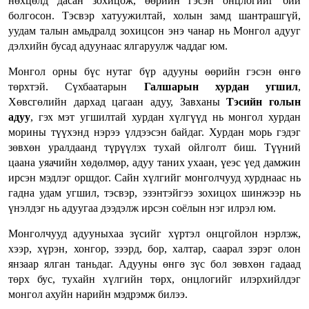
нөхцөлд дасан зохицож, өөрийн гэсэн онцлогийг бий
болгосон. Тэсвэр хатуужилтай, холын замд шантрашгүй,
уудам талын амьдралд зохицсон энэ чанар нь Монгол адууг
дэлхийн бусад адуунаас ялгаруулж чаддаг юм.
Монгол орны бүс нутаг бүр адууны өөрийн гэсэн өнгө
төрхтэй. Сүхбаатарын
Галшарын хурдан угшил
,
Хөвсгөлийн дархад цагаан адуу, Завханы
Тэсийн голын
адуу
, гэх мэт угшилтай хурдан хүлгүүд нь монгол хурдан
морины түүхэнд нэрээ үлдээсэн байдаг. Хурдан морь гэдэг
зөвхөн уралдаанд түрүүлэх тухай ойлголт биш. Түүний
цаана уяачийн хөдөлмөр, адуу таних ухаан, үеэс үед дамжин
ирсэн мэдлэг оршдог. Сайн хүлгийг монголчууд хурднаас нь
гадна удам угшил, тэсвэр, эзэнтэйгээ зохицох шинжээр нь
үнэлдэг нь адуугаа дээдэлж ирсэн соёлын нэг илрэл юм.
Монголчууд адууныхаа зүсийг хүртэл онцгойлон нэрлэж,
хээр, хүрэн, хонгор, зээрд, бор, халтар, саарал зэрэг олон
янзаар ялган таньдаг. Адууны өнгө зүс бол зөвхөн гадаад
төрх бус, тухайн хүлгийн төрх, онцлогийг илэрхийлдэг
монгол ахуйн нарийн мэдрэмж билээ.