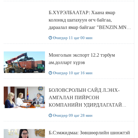
Б.ХҮРЭЛБААТАР: Хаана ямар
колонкд шатахуун өгч байгаа,
дараалал ямар байгааг "BENZIN.MN”
сайтаас харах боломжтой
Өчигдөр 11 цаг 00 мин
Монголын экспорт 12.2 тэрбум
ам.долларт хүрэв
Өчигдөр 10 цаг 16 мин
БОЛОВСРОЛЫН САЙД Л.ЭНХ-
АМГАЛАН ПИЙРСОН
КОМПАНИЙН УДИРДЛАГАТАЙ
УУЛЗЛАА
Өчигдөр 09 цаг 28 мин
Б.Сэмжидмаа: Зөвшөөрлийн шинжтэй