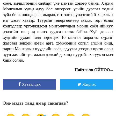
соёл, эмчилгээний салбарт үнэ цэнтэй хэвээр байна. Харин
Монголын хувьд адуу бол өнгөрсөн үеийн дурсгал төдий
зүйл биш, өнөөдөр ч амьдрал, сэтгэлгээ, үндэсний бахархлын
нэг хэсэг хэвээр.
Туурайн төвөргөөнөөр эхэлж, төрт ёсны
бэлгэдлээр үргэлжилсэн монголчуудын морин соёл ийнхүү
дэлхийн тавцанд шинэ хуудсаа нээж байна. Хүй долоон
худгийн уудам талд зэрэгцэх 10 мянган морьтны сүрлэг
жагсаал зөвхөн нэгэн арга хэмжээний оргил агшин биш,
харин Монголын нүүдлийн соёл, адуугаа дээдлэн ирсэн олон
зуун жилийн уламжлал дэлхий дахинд цуурайтах түүхэн мөч
байх болно.
Нийтлэлч ОЙНОО...
Хуваалцах
Жиргэх
Энэ мэдээ танд ямар санагдав?