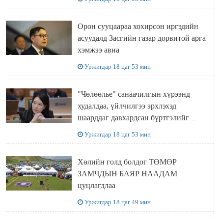
Орон сууцаараа хохирсон иргэдийн
асуудалд Засгийн газар дорвитой арга
хэмжээ авна
Уржигдар 18 цаг 53 мин
"Чөлөөлье" санаачилгын хүрээнд
худалдаа, үйлчилгээ эрхлэхэд
шаарддаг давхардсан бүртгэлийг
хүчингүй болгох тогтоолын төслийг
Уржигдар 18 цаг 53 мин
баталлаа
Хөлийн голд болдог ТӨМӨР
ЗАМЧДЫН БАЯР НААДАМ
цуцлагдлаа
Уржигдар 18 цаг 49 мин