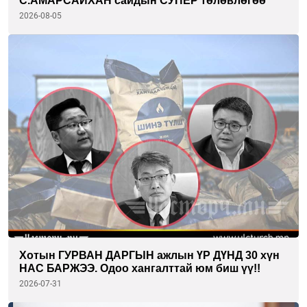
С.АМАРСАЙХАН сайдын СУПЕР төлөвлөгөө
2026-08-05
Хотын ГУРВАН ДАРГЫН ажлын ҮР ДҮНД 30 хүн
НАС БАРЖЭЭ. Одоо хангалттай юм биш үү!!
2026-07-31