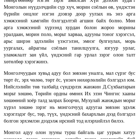
төвөргөөнөөр нэгэн зэрэг амилсан Хүй долоон худагт
Монголын нүүдэлчдийн сүр хүч, морин соёлын өв, үндэстэн
бүрийн онцлог нэгэн дээвэр доор уулзах нь энэ арга
хэмжээний хамгийн бэлгэдэлтэй агшин байх болно. Мөн
арга хэмжээний хүрээнд хурдан болон жороо морины
уралдаан, морин поло, морьт харваа, адууны тоног хэрэгсэл,
арьс ширэн эдлэлийн үзэсгэлэн, эмнэг булгиулах, морь
уургалах, айрагны соёлын танилцуулга, язгуур урлаг,
уламжлалт зан үйл, үндэсний гар урлал зэрэг олон талт
хөтөлбөр хэрэгжинэ.
Монголчуудын хувьд адуу бол зөвхөн уналга, мал сүрэг бус
төрт ёс, эрх чөлөө, төрт ёс, үнэнч нөхөрлөлийн бэлгэдэл юм.
Нийслэлийн төв талбайд сүндэрлэх жанжин Д.Сүхбаатарын
морьт хөшөө, Төрийн ордны өмнөх Их эзэн Чингис хааны
хөшөөний хоёр талд залрах Боорчи, Мухулай жанждын морьт
хүрэл хөшөө зэрэг нь монголчууд адуугаа зөвхөн эдэлж
хэрэглэдэг бус, төр, түүх, үндэсний бахархлын дээд бэлгэдэл
болгон эрхэмлэн дээдэлж ирсний тод илэрхийлэл билээ.
Монгол адуу олон зууны турш байгаль цаг уурын хатуу