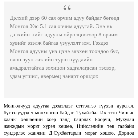
Дэлхий дээр 60 сая орчим адуу байдаг бөгөөд
Монгол Улс 5.1 сая орчим адуутай. Энэ нь
дэлхийн нийт адууны ойролцоогоор 8 орчим
хувийг эзэлж байгаа үзүүлэлт юм. Гэхдээ
Монгол адууны үнэ цэнэ зөвхөн тоондоо бус,
олон зуун жилийн турш нүүдлийн
амьдралтайгаа зохицон хадгалагдсан тэсвэр,
удам угшил, өвөрмөц чанарт оршдог.
Монголчууд адуугаа дээдэлдэг сэтгэлгээ түүхэн дурсгал,
бүтээлүүдэд ч мөнхөрсөн байдаг. Тухайлбал Их эзэн Чингис
хааны хөшөөний хоёр талд байрлах Боорчи, Мухулай
жанждын морьт хүрэл хөшөө, Нийслэлийн төв талбайд
сүндэрлэх жанжин Д.Сүхбаатарын морьт хөшөө, Дорнод