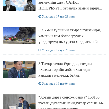
зөвлөхийн хамт САНКТ
ПЕТЕРБУРГТ зугаалах замын зардлаа
“ИНҮТ” ТӨХХК даажээ
Уржигдар 17 цаг 28 мин
ОХУ-ын түлшний хямрал гүнзгийрч,
хамгийн том боловсруулах
үйлдвэрүүд нь хүртэл халдлагын бай
болов
Уржигдар 17 цаг 25 мин
З.Төмөртөмөө: Өргөдөл, гомдол
ихсэхэд төрийн албан хаагчдын
хандлага нөлөөлж байна
Уржигдар 16 цаг 04 мин
“Хотын дарга сонсож байна” 150150
тусгай дугаарыг наймдугаар сарын 14-
нөөс ажиллуулж эхэлнэ