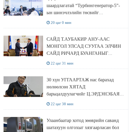
шаардлагатай “Турбингенератор-5”-
ын шинэчлэлийн төсвийг
шийдвэрлэхээр болов
20 цаг 0 мин
САЙД Т.АУБАКИР АНУ-ААС
МОНГОЛ УЛСАД СУУГАА ЭЛЧИН
САЙД РИЧАРД БУАНГАНЫГ
ХҮЛЭЭН АВЧ УУЛЗЛАА
22 цаг 31 мин
30 хүн УГГААРТАЖ нас барахад
нөлөөлсөн ХЯТАД
барьцалдуулагчийг Ц.ЭРДЭНЭБАЯР
захирал дахин худалдаж авахаар
22 цаг 38 мин
болжээ
Улаанбаатар хотод зөөврийн саванд
шатахуун олгохыг хязгаарласан бол