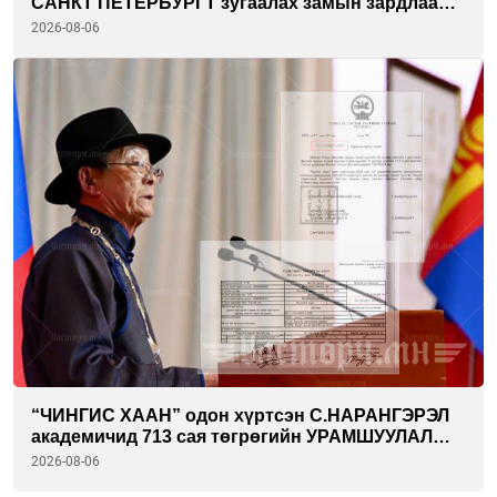
САНКТ ПЕТЕРБУРГТ зугаалах замын зардлаа
“ИНҮТ” ТӨХХК даажээ
2026-08-06
“ЧИНГИС ХААН” одон хүртсэн С.НАРАНГЭРЭЛ
академичид 713 сая төгрөгийн УРАМШУУЛАЛ
олгожээ
2026-08-06