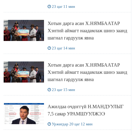
23 цаг 11 мин
Хотын дарга асан Х.НЯМБААТАР
Хэнтий аймагт наадамлаж шинэ заанд
шагнал гардуулж явна
23 цаг 14 мин
Хотын дарга асан Х.НЯМБААТАР
Хэнтий аймагт наадамлаж шинэ заанд
шагнал гардуулж явна
23 цаг 15 мин
Ажилдаа очдоггүй Н.МАНДУУЛЫГ
7,5 саяар УРАМШУУЛЖЭЭ
Уржигдар 20 цаг 12 мин