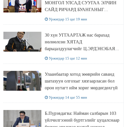
МОНГОЛ УЛСАД СУУГАА ЭЛЧИН
САЙД РИЧАРД БУАНГАНЫГ
ХҮЛЭЭН АВЧ УУЛЗЛАА
Уржигдар 15 цаг 19 мин
30 хүн УГГААРТАЖ нас барахад
нөлөөлсөн ХЯТАД
барьцалдуулагчийг Ц.ЭРДЭНЭБАЯР
захирал дахин худалдаж авахаар
Уржигдар 15 цаг 12 мин
болжээ
Улаанбаатар хотод зөөврийн саванд
шатахуун олгохыг хязгаарласан бол
орон нутагт ийм хориг мөрдөгдөхгүй
Уржигдар 14 цаг 55 мин
Б.Пүрэвдагва: Найман салбарын 103
үйлчилгээний бүртгэлийг цуцалснаар
бизнес эрхлэхэд таатай нөхцөл