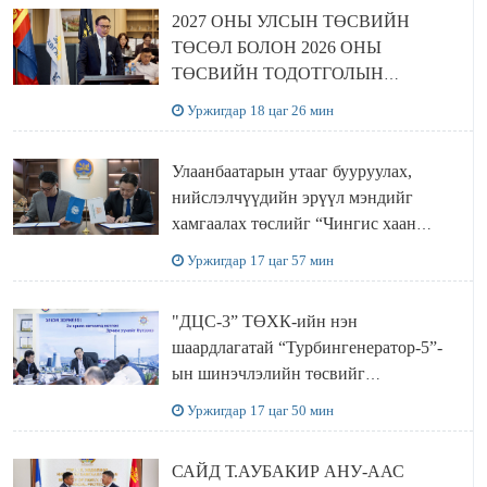
2027 ОНЫ УЛСЫН ТӨСВИЙН
ТӨСӨЛ БОЛОН 2026 ОНЫ
ТӨСВИЙН ТОДОТГОЛЫН
ТӨСЛИЙН ОЛОН НИЙТИЙН
Уржигдар 18 цаг 26 мин
ХЭЛЭЛЦҮҮЛЭГ БОЛЛОО
Улаанбаатарын утааг бууруулах,
нийслэлчүүдийн эрүүл мэндийг
хамгаалах төслийг “Чингис хаан
баялгийн сан нэгдэл” ХХК-тай
Уржигдар 17 цаг 57 мин
хамтран хэрэгжүүлнэ
"ДЦС-3” ТӨХК-ийн нэн
шаардлагатай “Турбингенератор-5”-
ын шинэчлэлийн төсвийг
шийдвэрлэхээр болов
Уржигдар 17 цаг 50 мин
САЙД Т.АУБАКИР АНУ-ААС