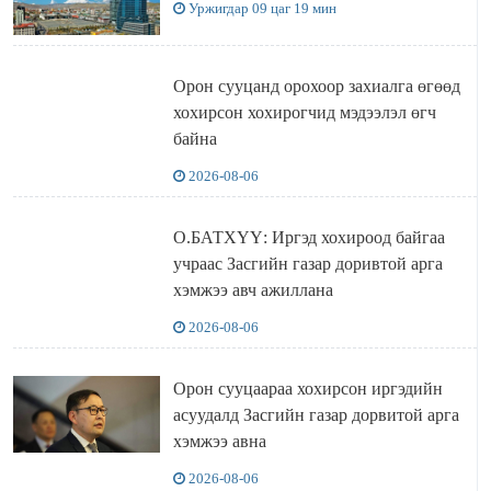
Уржигдар 09 цаг 19 мин
Орон сууцанд орохоор захиалга өгөөд
хохирсон хохирогчид мэдээлэл өгч
байна
2026-08-06
О.БАТХҮҮ: Иргэд хохироод байгаа
учраас Засгийн газар доривтой арга
хэмжээ авч ажиллана
2026-08-06
Орон сууцаараа хохирсон иргэдийн
асуудалд Засгийн газар дорвитой арга
хэмжээ авна
2026-08-06