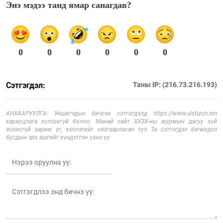
Энэ мэдээ танд ямар санагдав?
0
0
0
0
0
0
Сэтгэгдэл:
Таны IP: (216.73.216.193)
АНХААРУУЛГА: Уншигчдын бичсэн сэтгэгдэлд https://www.ulsturch.mn
хариуцлага хүлээхгүй болно. Манай сайт ХХЗХ-ны журмын дагуу зүй
зохисгүй зарим үг, хэллэгийг хязгаарласан тул Та сэтгэгдэл бичихдээ
бусдын эрх ашгийг хүндэтгэн үзнэ үү.