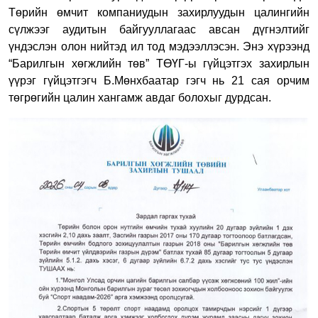
Төрийн өмчит компаниудын захирлуудын цалингийн
сүлжээг аудитын байгууллагаас авсан дүгнэлтийг
үндэслэн олон нийтэд ил тод мэдээллэсэн. Энэ хүрээнд
“Барилгын хөгжлийн төв” ТӨҮГ-ы гүйцэтгэх захирлын
үүрэг гүйцэтгэгч Б.Мөнхбаатар гэгч нь 21 сая орчим
төгрөгийн цалин хангамж авдаг болохыг дурдсан.