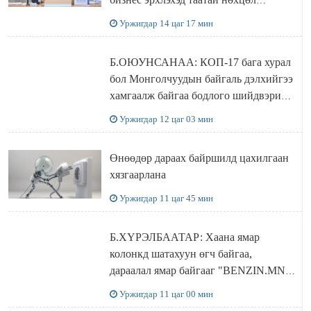
бүрдэнэ
Уржигдар 14 цаг 17 мин
Б.ОЮУНСАНАА: КОП-17 бага хурал
бол Монголчуудын байгаль дэлхийгээ
хамгаалж байгаа бодлого шийдвэрийг
ДЭЛХИЙД СУРТАЛЧИЛАХ гол
Уржигдар 12 цаг 03 мин
бодлого
Өнөөдөр дараах байршилд цахилгаан
хязгаарлана
Уржигдар 11 цаг 45 мин
Б.ХҮРЭЛБААТАР: Хаана ямар
колонкд шатахуун өгч байгаа,
дараалал ямар байгааг "BENZIN.MN”
сайтаас харах боломжтой
Уржигдар 11 цаг 00 мин