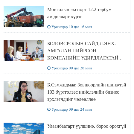
Монголын экспорт 12.2 тэрбум
ам.долларт хүрэв
Уржигдар 10 цаг 16 мин
БОЛОВСРОЛЫН САЙД Л.ЭНХ-
АМГАЛАН ПИЙРСОН
КОМПАНИЙН УДИРДЛАГАТАЙ
УУЛЗЛАА
Уржигдар 09 цаг 28 мин
Б.Сэмжидмаа: Зөвшөөрлийн шинжтэй
103 бүртгэлээс нийслэлийн бизнес
эрхлэгчдийг чөлөөллөө
Уржигдар 09 цаг 24 мин
Улаанбаатарт үүлшинэ, бороо орохгүй