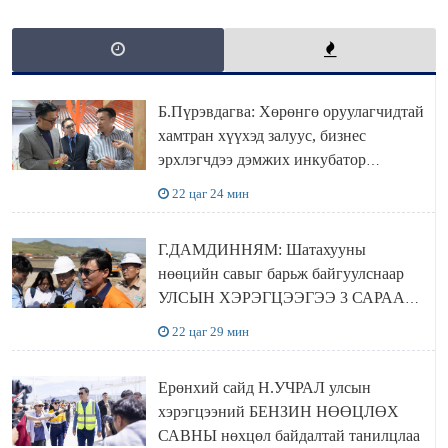
Б.Пүрэвдагва: Хөрөнгө оруулагчидтай
хамтран хүүхэд залуус, бизнес
эрхлэгчдээ дэмжих инкубатор
төвүүдийг хотын захын хорооллуудад
22 цаг 24 мин
байгуулна
Г.ДАМДИННЯМ: Шатахууны
нөөцийн савыг барьж байгуулснаар
УЛСЫН ХЭРЭГЦЭЭГЭЭ 3 САРААР
НӨӨЦЛӨДӨГ болно
22 цаг 29 мин
Ерөнхий сайд Н.УЧРАЛ улсын
хэрэгцээний БЕНЗИН НӨӨЦЛӨХ
САВНЫ нөхцөл байдалтай танилцлаа