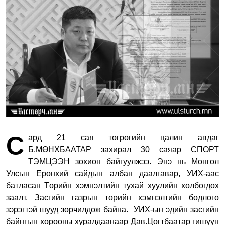
С
ард 21 сая төгрөгийн цалин авдаг
Б.МӨНХБААТАР захирал 30 саяар СПОРТ
ТЭМЦЭЭН зохион байгуулжээ. Энэ нь Монгол
Улсын Ерөнхий сайдын албан даалгавар, УИХ-аас
батласан Төрийн хэмнэлтийн тухай хуулийн холбогдох
заалт, Засгийн газрын төрийн хэмнэлтийн бодлого
зэрэгтэй шууд зөрчилдөж байна.
УИХ-ын эдийн засгийн
байнгын хорооны хуралдаанаар Дав.Цогтбаатар гишүүн