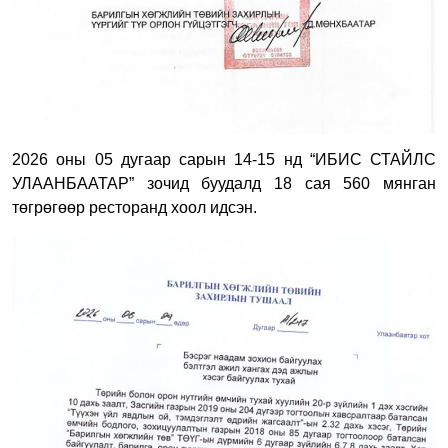
2026 оны 05 дугаар сарын 14-15 нд “ИБИС СТАЙЛС
УЛААНБААТАР” зочид буудалд 18 сая 560 мянган
төгрөгөөр ресторанд хоол идсэн.