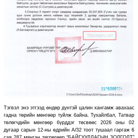
Тэгвэл энэ этгээд өндөр дүнтэй цалин хангамж авахаас
гадна төрийн мөнгөөр туйлж байна. Тухайлбал, Татвар
төлөгчдийн мөнгөөр бүрддэг төсвөөс 2026 оны 02
дугаар сарын 12-ны өдрийн А/32 тоот тушаал гаргаж 6
сая 287 мянган төгрөгөөр “БАЙГУУЛЛАГЫН ЗОЛГОЛТ”