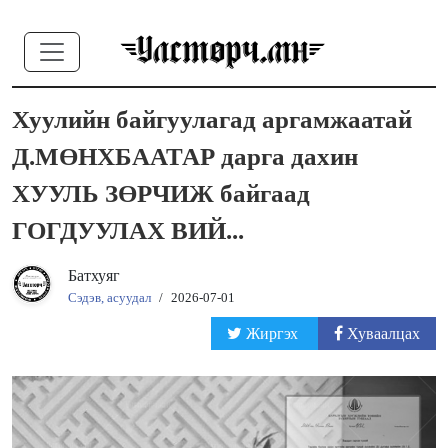
Хуулийн байгуулагад аргамжаатай
Д.МӨНХБААТАР дарга дахин
ХУУЛЬ ЗӨРЧИЖ байгаад
ГОГДУУЛАХ ВИЙ...
Батхуяг
Сэдэв, асуудал
/
2026-07-01
Жиргэх
Хуваалцах