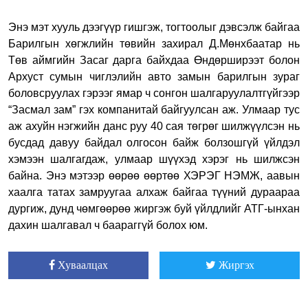
Энэ мэт хууль дээгүүр гишгэж, тогтоолыг дэвсэлж байгаа
Барилгын хөгжлийн төвийн захирал Д.Мөнхбаатар нь
Төв аймгийн Засаг дарга байхдаа Өндөрширээт болон
Архуст сумын чиглэлийн авто замын барилгын зураг
боловсруулах гэрээг ямар ч сонгон шалгаруулалтгүйгээр
“Засмал зам” гэх компанитай байгуулсан аж. Улмаар тус
аж ахуйн нэгжийн данс руу 40 сая төгрөг шилжүүлсэн нь
бусдад давуу байдал олгосон байж болзошгүй үйлдэл
хэмээн шалгагдаж, улмаар шүүхэд хэрэг нь шилжсэн
байна. Энэ мэтээр өөрөө өөртөө ХЭРЭГ НЭМЖ, аавын
хаалга татах замруугаа алхаж байгаа түүний дураараа
дургиж, дунд чөмгөөрөө жиргэж буй үйлдлийг АТГ-ынхан
дахин шалгавал ч баараггүй болох юм.
Хуваалцах
Жиргэх