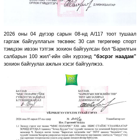
2026 оны 04 дүгээр сарын 08-нд А/117 тоот тушаал
гаргаж байгууллагын төсвөөс 30 сая төгрөгөөр спорт
тэмцээн ивээн тэтгэж зохион байгуулсан бол “Барилгын
салбарын 100 жил”-ийн ойн хүрээнд
“бэсрэг наадам”
зохион байгуулах ажлын хэсэг байгуулжээ.