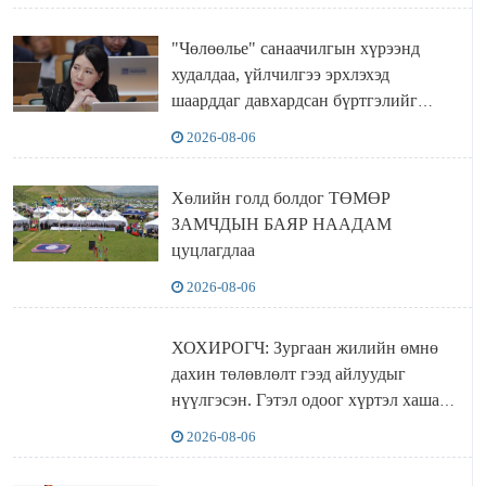
"Чөлөөлье" санаачилгын хүрээнд
худалдаа, үйлчилгээ эрхлэхэд
шаарддаг давхардсан бүртгэлийг
хүчингүй болгох тогтоолын төслийг
2026-08-06
баталлаа
Хөлийн голд болдог ТӨМӨР
ЗАМЧДЫН БАЯР НААДАМ
цуцлагдлаа
2026-08-06
ХОХИРОГЧ: Зургаан жилийн өмнө
дахин төлөвлөлт гээд айлуудыг
нүүлгэсэн. Гэтэл одоог хүртэл хашаа
байшин ч байхгүй, орон сууц ч
2026-08-06
байхгүй хаана амьдрахаа мэдэхгүй явж
байна