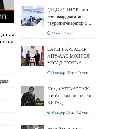
“Чингис хаан
"ДЦС-3” ТӨХК-ийн
баялгийн сан нэгдэл”
нэн шаардлагатай
ХХК-тай хамтран
“Турбингенератор-5”-
хэрэгжүүлнэ
ын шинэчлэлийн
23 цаг 17 мин
далтай
төсвийг
талаас
шийдвэрлэхээр болов
САЙД Т.АУБАКИР
АНУ-ААС МОНГОЛ
УЛСАД СУУГАА
ЭЛЧИН САЙД
Өчигдөр 15 цаг 19 мин
РИЧАРД
БУАНГАНЫГ
30 хүн УГГААРТАЖ
ХҮЛЭЭН АВЧ
нас барахад нөлөөлсөн
УУЛЗЛАА
ХЯТАД
барьцалдуулагчийг
Өчигдөр 15 цаг 12 мин
Ц.ЭРДЭНЭБАЯР
захирал дахин
Улаанбаатар хотод