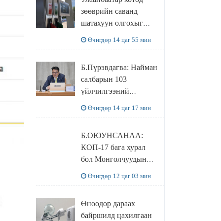
худалдаж авахаар
зөөврийн саванд
болжээ
шатахуун олгохыг
хязгаарласан бол орон
Өчигдөр 14 цаг 55 мин
нутагт ийм хориг
мөрдөгдөхгүй
Б.Пүрэвдагва: Найман
салбарын 103
үйлчилгээний
бүртгэлийг
Өчигдөр 14 цаг 17 мин
цуцалснаар бизнес
эрхлэхэд таатай
Б.ОЮУНСАНАА:
нөхцөл бүрдэнэ
КОП-17 бага хурал
бол Монголчуудын
байгаль дэлхийгээ
Өчигдөр 12 цаг 03 мин
хамгаалж байгаа
бодлого шийдвэрийг
Өнөөдөр дараах
ДЭЛХИЙД
байршилд цахилгаан
СУРТАЛЧИЛАХ гол