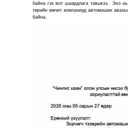
байна гэх мэт шаардлага тавьжээ.
Энэ нь
төрийн өмчит компаниуд автомашин авахыг
байна.