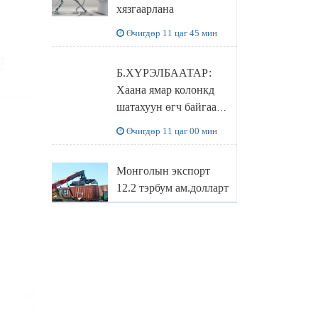
хязгаарлана
бодлого
Өчигдөр 11 цаг 45 мин
Б.ХҮРЭЛБААТАР:
Хаана ямар колонкд
шатахуун өгч байгаа,
дараалал ямар байгааг
Өчигдөр 11 цаг 00 мин
"BENZIN.MN”
сайтаас харах
Монголын экспорт
боломжтой
12.2 тэрбум ам.долларт
хүрэв
Өчигдөр 10 цаг 16 мин
БОЛОВСРОЛЫН
САЙД Л.ЭНХ-
АМГАЛАН