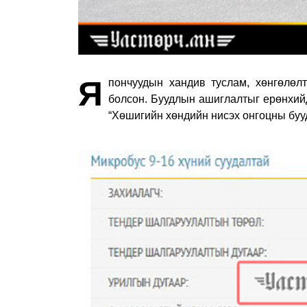
Я
пончуудын хандив туслам, хөнгөлөл
болсон. Буудлын ашиглалтыг ерөнхийд
“Хөшигийн хөндийн нисэх онгоцны бу