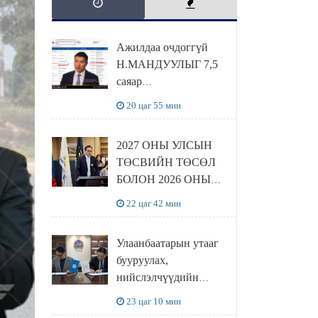
Ажилдаа очдоггүй
Н.МАНДУУЛЫГ 7,5
саяар
УРАМШУУЛЖЭЭ
20 цаг 55 мин
2027 ОНЫ УЛСЫН
ТӨСВИЙН ТӨСӨЛ
БОЛОН 2026 ОНЫ
ТӨСВИЙН
22 цаг 42 мин
ТОДОТГОЛЫН
ТӨСЛИЙН ОЛОН
Улаанбаатарын утааг
НИЙТИЙН
бууруулах,
ХЭЛЭЛЦҮҮЛЭГ
нийслэлчүүдийн
БОЛЛОО
эрүүл мэндийг
23 цаг 10 мин
хамгаалах төслийг