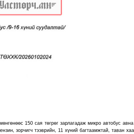
 мөнгөнөөс 150 сая төгрөг зарлагадаж микро автобус авна
ензин, зорчигч тээврийн, 11 хүний багтаамжтай, таван ха