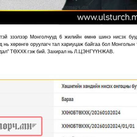
ттэй зээлээр Монголчууд 6 жилийн өмнө шинэ нисэх буу
 нь хөрөнгө оруулагч тал хариуцаж байгаа бол Монголын 
удал” ТӨХХК гэж бий. Захирал нь Л.ЦЭНГҮҮНЖАВ.