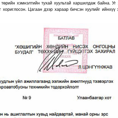
 төрийн хэмнэлтийн тухай хуультай харшилдаж байна. Уг 
 хориглосон. Цагаан дээр хараар бичсэн хуулийг ийнхүү 