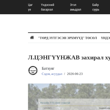
Цаг
Үндэсний
Эгэл
Байр
үе
бахархал
амьдрал
суурь
"ТӨРД ЗҮТГЭСЭН ЭРХМҮҮД" ТӨСӨЛ
ҮНДЭ
Л.ЦЭНГҮҮНЖАВ захирал ху
Батхуяг
Сэдэв, асуудал
/
2026-06-23