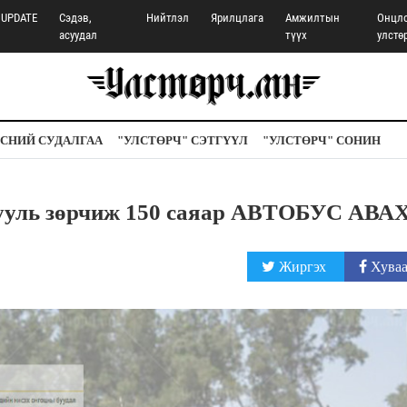
UPDATE
Сэдэв,
Нийтлэл
Ярилцлага
Амжилтын
Онцл
асуудал
түүх
улстө
СНИЙ СУДАЛГАА
"УЛСТӨРЧ" СЭТГҮҮЛ
"УЛСТӨРЧ" СОНИН
уль зөрчиж 150 саяар АВТОБУС АВАХ
Жиргэх
Хуваа