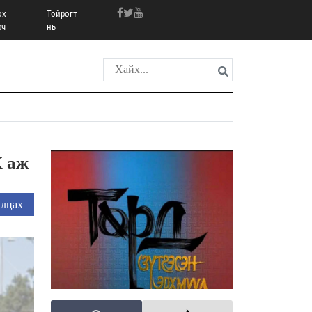
ох
Тойрогт
рч
нь
 аж
лцах