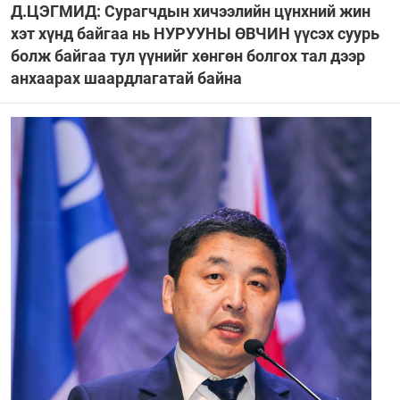
Д.ЦЭГМИД: Сурагчдын хичээлийн цүнхний жин
хэт хүнд байгаа нь НУРУУНЫ ӨВЧИН үүсэх суурь
болж байгаа тул үүнийг хөнгөн болгох тал дээр
анхаарах шаардлагатай байна