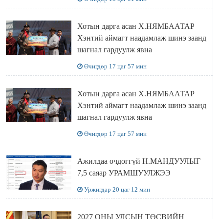
Хотын дарга асан Х.НЯМБААТАР
Хэнтий аймагт наадамлаж шинэ заанд
шагнал гардуулж явна
Өчигдөр 17 цаг 57 мин
Хотын дарга асан Х.НЯМБААТАР
Хэнтий аймагт наадамлаж шинэ заанд
шагнал гардуулж явна
Өчигдөр 17 цаг 57 мин
Ажилдаа очдоггүй Н.МАНДУУЛЫГ
7,5 саяар УРАМШУУЛЖЭЭ
Уржигдар 20 цаг 12 мин
2027 ОНЫ УЛСЫН ТӨСВИЙН