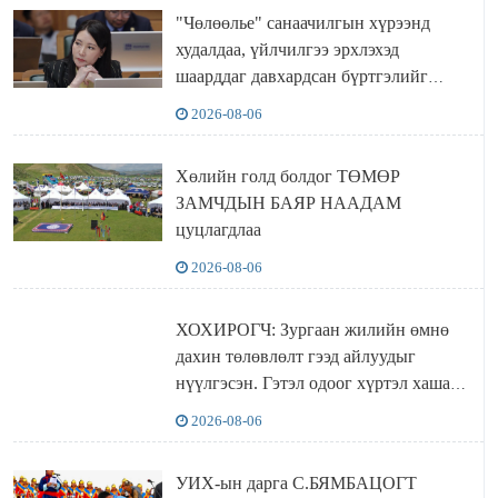
"Чөлөөлье" санаачилгын хүрээнд
худалдаа, үйлчилгээ эрхлэхэд
шаарддаг давхардсан бүртгэлийг
хүчингүй болгох тогтоолын төслийг
2026-08-06
баталлаа
Хөлийн голд болдог ТӨМӨР
ЗАМЧДЫН БАЯР НААДАМ
цуцлагдлаа
2026-08-06
ХОХИРОГЧ: Зургаан жилийн өмнө
дахин төлөвлөлт гээд айлуудыг
нүүлгэсэн. Гэтэл одоог хүртэл хашаа
байшин ч байхгүй, орон сууц ч
2026-08-06
байхгүй хаана амьдрахаа мэдэхгүй явж
байна
УИХ-ын дарга С.БЯМБАЦОГТ