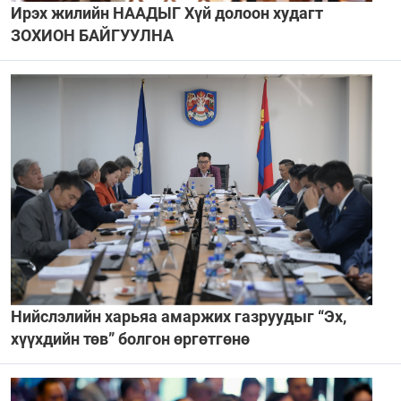
Ирэх жилийн НААДЫГ Хүй долоон худагт
ЗОХИОН БАЙГУУЛНА
Нийслэлийн харьяа амаржих газруудыг “Эх,
хүүхдийн төв” болгон өргөтгөнө