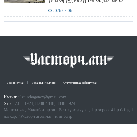
үйлдвэрүүд нь хүртэл халдлагын бай
болов
2026-08-06
Бидний тухай
Редакцын бодлого
Сурталчилгаа байршуулах
Имэйл:
ulsturchagency@gmail.com
Утас:
7011-1924, 8088-4848, 8888-1924
Монгол улс, Улаанбаатар хот, Баянзүрх дүүрэг, 1-р хороо, 41-р байр, 1
давхар, "Улстөрч агентлаг"-ийн байр