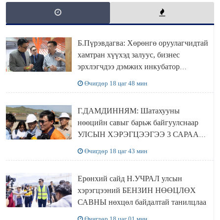
Б.Пүрэвдагва: Хөрөнгө оруулагчидтай
хамтран хүүхэд залуус, бизнес
эрхлэгчдээ дэмжих инкубатор
төвүүдийг хотын захын хорооллуудад
Өчигдөр 18 цаг 48 мин
байгуулна
Г.ДАМДИННЯМ: Шатахууны
нөөцийн савыг барьж байгуулснаар
УЛСЫН ХЭРЭГЦЭЭГЭЭ 3 САРААР
НӨӨЦЛӨДӨГ болно
Өчигдөр 18 цаг 43 мин
Ерөнхий сайд Н.УЧРАЛ улсын
хэрэгцээний БЕНЗИН НӨӨЦЛӨХ
САВНЫ нөхцөл байдалтай танилцлаа
Өчигдөр 18 цаг 01 мин