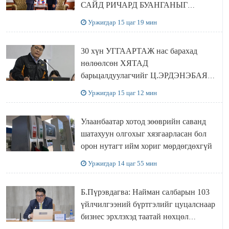
САЙД РИЧАРД БУАНГАНЫГ
ХҮЛЭЭН АВЧ УУЛЗЛАА
Уржигдар 15 цаг 19 мин
30 хүн УГГААРТАЖ нас барахад
нөлөөлсөн ХЯТАД
барьцалдуулагчийг Ц.ЭРДЭНЭБАЯР
захирал дахин худалдаж авахаар
Уржигдар 15 цаг 12 мин
болжээ
Улаанбаатар хотод зөөврийн саванд
шатахуун олгохыг хязгаарласан бол
орон нутагт ийм хориг мөрдөгдөхгүй
Уржигдар 14 цаг 55 мин
Б.Пүрэвдагва: Найман салбарын 103
үйлчилгээний бүртгэлийг цуцалснаар
бизнес эрхлэхэд таатай нөхцөл
бүрдэнэ