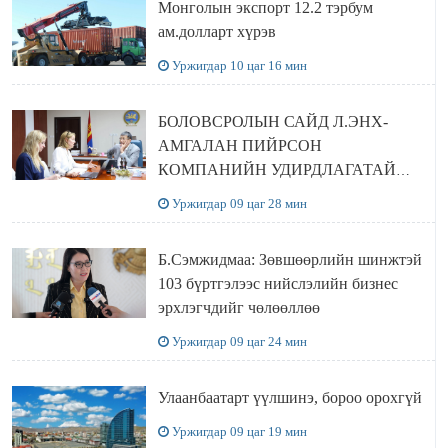
Монголын экспорт 12.2 тэрбум
ам.долларт хүрэв
Уржигдар 10 цаг 16 мин
БОЛОВСРОЛЫН САЙД Л.ЭНХ-
АМГАЛАН ПИЙРСОН
КОМПАНИЙН УДИРДЛАГАТАЙ
УУЛЗЛАА
Уржигдар 09 цаг 28 мин
Б.Сэмжидмаа: Зөвшөөрлийн шинжтэй
103 бүртгэлээс нийслэлийн бизнес
эрхлэгчдийг чөлөөллөө
Уржигдар 09 цаг 24 мин
Улаанбаатарт үүлшинэ, бороо орохгүй
Уржигдар 09 цаг 19 мин