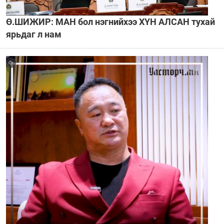
Ө.ШИЖИР: МАН бол нэгнийхээ ХҮН АЛСАН тухай
ярьдаг л нам