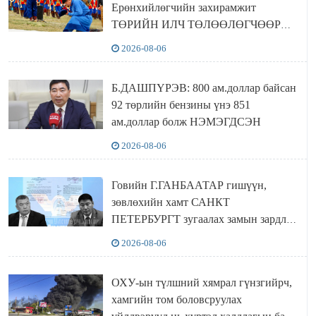
Ерөнхийлөгчийн захирамжит
ТӨРИЙН ИЛЧ ТӨЛӨӨЛӨГЧӨӨР
Сутай хайрханы тахилгад оролцжээ
2026-08-06
Б.ДАШПҮРЭВ: 800 ам.доллар байсан
92 төрлийн бензины үнэ 851
ам.доллар болж НЭМЭГДСЭН
2026-08-06
Говийн Г.ГАНБААТАР гишүүн,
зөвлөхийн хамт САНКТ
ПЕТЕРБУРГТ зугаалах замын зардлаа
“ИНҮТ” ТӨХХК даажээ
2026-08-06
ОХУ-ын түлшний хямрал гүнзгийрч,
хамгийн том боловсруулах