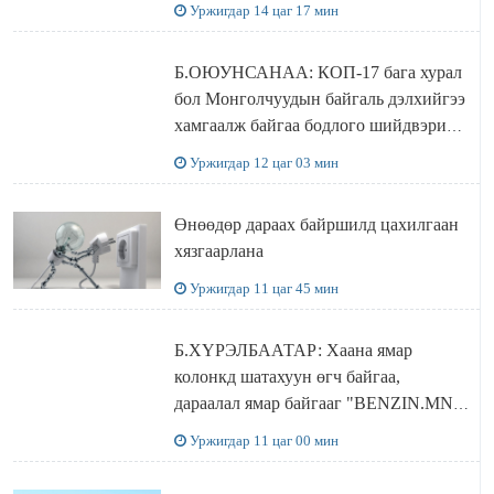
Уржигдар 14 цаг 17 мин
Б.ОЮУНСАНАА: КОП-17 бага хурал
бол Монголчуудын байгаль дэлхийгээ
хамгаалж байгаа бодлого шийдвэрийг
ДЭЛХИЙД СУРТАЛЧИЛАХ гол
Уржигдар 12 цаг 03 мин
бодлого
Өнөөдөр дараах байршилд цахилгаан
хязгаарлана
Уржигдар 11 цаг 45 мин
Б.ХҮРЭЛБААТАР: Хаана ямар
колонкд шатахуун өгч байгаа,
дараалал ямар байгааг "BENZIN.MN”
сайтаас харах боломжтой
Уржигдар 11 цаг 00 мин