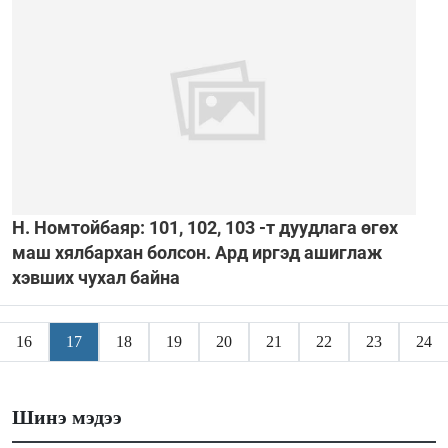
Н. Номтойбаяр: 101, 102, 103 -т дуудлага өгөх
маш хялбархан болсон. Ард иргэд ашиглаж
хэвших чухал байна
16
17
18
19
20
21
22
23
24
Шинэ мэдээ