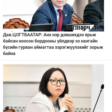
Дав.ЦОГТБААТАР: Анх нэр дэвшихдээ ярьж
байсан ноосон бордооны үйлдвэр ээ хангайн
бүсийн гурван аймагтаа хэрэгжүүлэхийг зорьж
байна