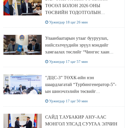
ТӨСӨЛ БОЛОН 2026 ОНЫ
ТӨСВИЙН ТОДОТГОЛЫН
ТӨСЛИЙН ОЛОН НИЙТИЙН
Уржигдар 18 цаг 26 мин
ХЭЛЭЛЦҮҮЛЭГ БОЛЛОО
Улаанбаатарын утааг бууруулах,
нийслэлчүүдийн эрүүл мэндийг
хамгаалах төслийг “Чингис хаан
баялгийн сан нэгдэл” ХХК-тай
Уржигдар 17 цаг 57 мин
хамтран хэрэгжүүлнэ
"ДЦС-3” ТӨХК-ийн нэн
шаардлагатай “Турбингенератор-5”-
ын шинэчлэлийн төсвийг
шийдвэрлэхээр болов
Уржигдар 17 цаг 50 мин
САЙД Т.АУБАКИР АНУ-ААС
МОНГОЛ УЛСАД СУУГАА ЭЛЧИН