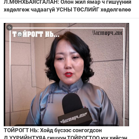
Л.МӨНХБАЯСГАЛАН: Олон жил ямар ч гишүүний
хөдөлгөж чадаагүй УСНЫ ТӨСЛИЙГ хөдөлгөлөө
ТОЙРОГТ НЬ: Хойд бүсээс сонгогдсон
Д.ҮҮРИЙНТУЯА гишүүн ТОЙРОГТОО юу хийсэн