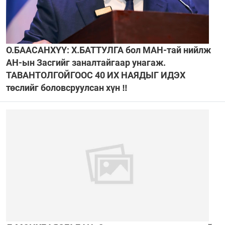
О.БААСАНХҮҮ: Х.БАТТУЛГА бол МАН-тай нийлж
АН-ын Засгийг заналтайгаар унагаж.
ТАВАНТОЛГОЙГООС 40 ИХ НАЯДЫГ ИДЭХ
төслийг боловсруулсан хүн ‼