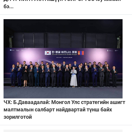
бэ...
ЧХ: Б.Даваадалай: Монгол Улс стратегийн ашигт
малтмалын салбарт найдвартай түнш байх
зорилготой