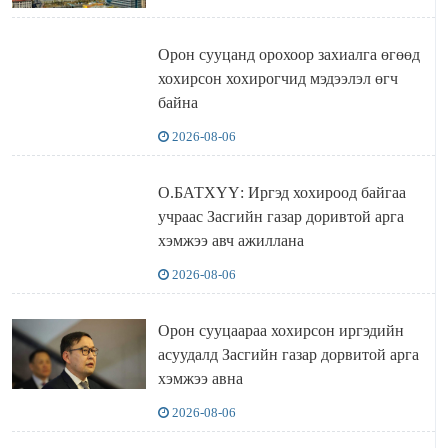
Орон сууцанд орохоор захиалга өгөөд
хохирсон хохирогчид мэдээлэл өгч
байна
2026-08-06
О.БАТХҮҮ: Иргэд хохироод байгаа
учраас Засгийн газар доривтой арга
хэмжээ авч ажиллана
2026-08-06
Орон сууцаараа хохирсон иргэдийн
асуудалд Засгийн газар дорвитой арга
хэмжээ авна
2026-08-06