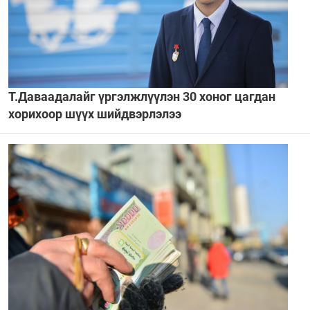
Т.Даваадалайг үргэлжлүүлэн 30 хоног цагдан
хорихоор шүүх шийдвэрлэлээ