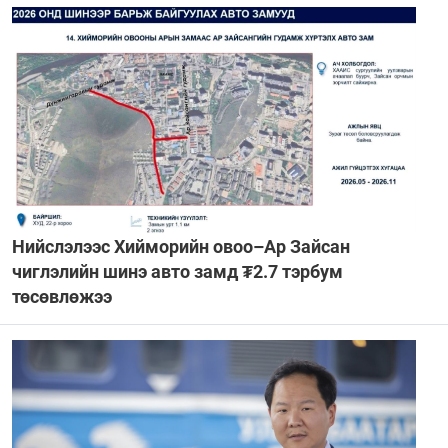
Нийслэлээс Хийморийн овоо–Ар Зайсан
чиглэлийн шинэ авто замд ₮2.7 тэрбум
төсөвлөжээ