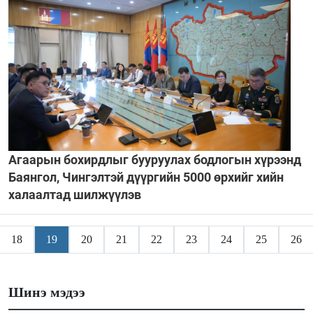
Агаарын бохирдлыг бууруулах бодлогын хүрээнд
Баянгол, Чингэлтэй дүүргийн 5000 өрхийг хийн
халаалтад шилжүүлэв
18
19
20
21
22
23
24
25
26
Шинэ мэдээ