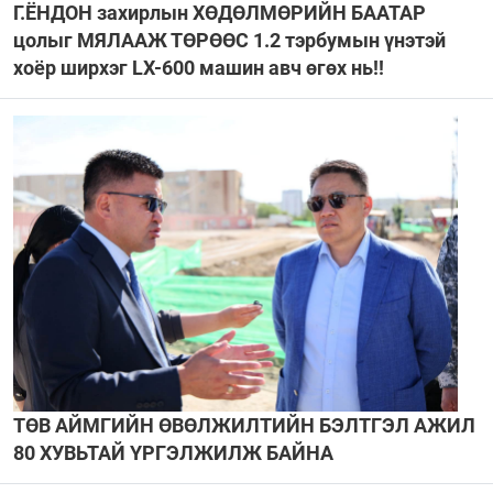
Г.ЁНДОН захирлын ХӨДӨЛМӨРИЙН БААТАР
цолыг МЯЛААЖ ТӨРӨӨС 1.2 тэрбумын үнэтэй
хоёр ширхэг LX-600 машин авч өгөх нь!!
ТӨВ АЙМГИЙН ӨВӨЛЖИЛТИЙН БЭЛТГЭЛ АЖИЛ
80 ХУВЬТАЙ ҮРГЭЛЖИЛЖ БАЙНА