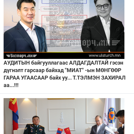
АУДИТЫН байгууллагаас АЛДАГДАЛТАЙ гэсэн
дүгнэлт гарсаар байхад "МИАТ" -ын МӨНГӨӨР
ГАРАА УГААСААР байх уу... Т.ТЭЛМЭН ЗАХИРАЛ
аа...!!!