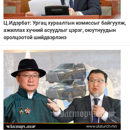
Ц.Идэрбат: Ургац хураалтын комиссыг байгуулж,
ажиллах хүчний асуудлыг цэрэг, оюутнуудын
оролцоотой шийдвэрлэнэ