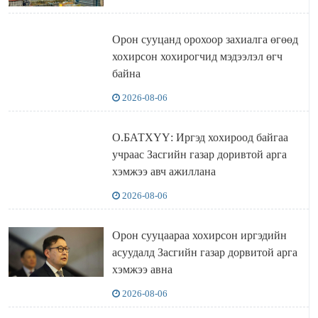
Орон сууцанд орохоор захиалга өгөөд
хохирсон хохирогчид мэдээлэл өгч
байна
2026-08-06
О.БАТХҮҮ: Иргэд хохироод байгаа
учраас Засгийн газар доривтой арга
хэмжээ авч ажиллана
2026-08-06
Орон сууцаараа хохирсон иргэдийн
асуудалд Засгийн газар дорвитой арга
хэмжээ авна
2026-08-06