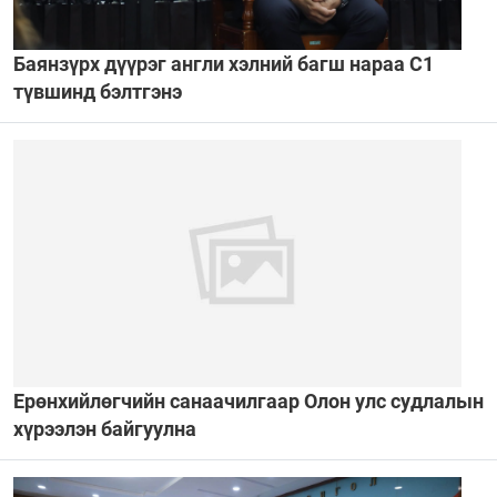
Баянзүрх дүүрэг англи хэлний багш нараа С1
түвшинд бэлтгэнэ
Ерөнхийлөгчийн санаачилгаар Олон улс судлалын
хүрээлэн байгуулна