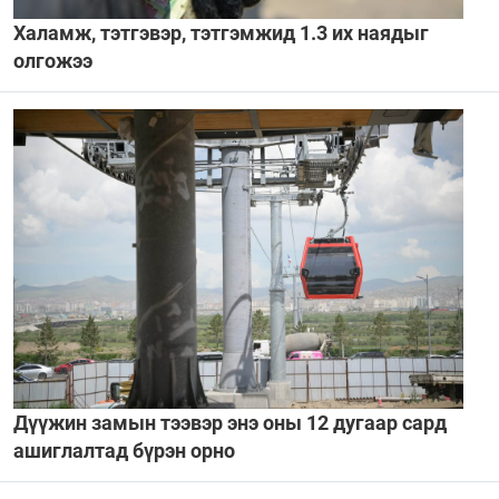
Халамж, тэтгэвэр, тэтгэмжид 1.3 их наядыг
олгожээ
Дүүжин замын тээвэр энэ оны 12 дугаар сард
ашиглалтад бүрэн орно