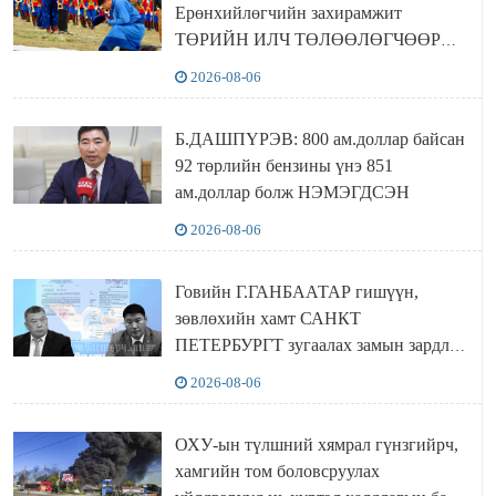
Ерөнхийлөгчийн захирамжит
ТӨРИЙН ИЛЧ ТӨЛӨӨЛӨГЧӨӨР
Сутай хайрханы тахилгад оролцжээ
2026-08-06
Б.ДАШПҮРЭВ: 800 ам.доллар байсан
92 төрлийн бензины үнэ 851
ам.доллар болж НЭМЭГДСЭН
2026-08-06
Говийн Г.ГАНБААТАР гишүүн,
зөвлөхийн хамт САНКТ
ПЕТЕРБУРГТ зугаалах замын зардлаа
“ИНҮТ” ТӨХХК даажээ
2026-08-06
ОХУ-ын түлшний хямрал гүнзгийрч,
хамгийн том боловсруулах