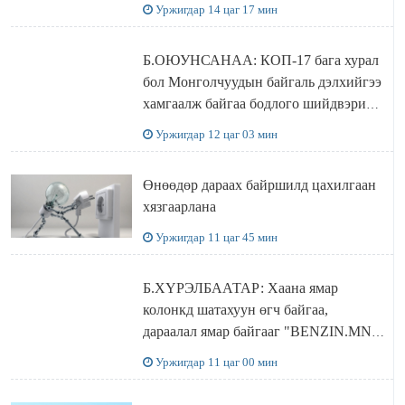
бүрдэнэ
Уржигдар 14 цаг 17 мин
Б.ОЮУНСАНАА: КОП-17 бага хурал
бол Монголчуудын байгаль дэлхийгээ
хамгаалж байгаа бодлого шийдвэрийг
ДЭЛХИЙД СУРТАЛЧИЛАХ гол
Уржигдар 12 цаг 03 мин
бодлого
Өнөөдөр дараах байршилд цахилгаан
хязгаарлана
Уржигдар 11 цаг 45 мин
Б.ХҮРЭЛБААТАР: Хаана ямар
колонкд шатахуун өгч байгаа,
дараалал ямар байгааг "BENZIN.MN”
сайтаас харах боломжтой
Уржигдар 11 цаг 00 мин