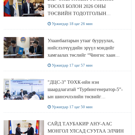
ТӨСӨЛ БОЛОН 2026 ОНЫ
ТӨСВИЙН ТОДОТГОЛЫН
ТӨСЛИЙН ОЛОН НИЙТИЙН
Уржигдар 18 цаг 26 мин
ХЭЛЭЛЦҮҮЛЭГ БОЛЛОО
Улаанбаатарын утааг бууруулах,
нийслэлчүүдийн эрүүл мэндийг
хамгаалах төслийг “Чингис хаан
баялгийн сан нэгдэл” ХХК-тай
Уржигдар 17 цаг 57 мин
хамтран хэрэгжүүлнэ
"ДЦС-3” ТӨХК-ийн нэн
шаардлагатай “Турбингенератор-5”-
ын шинэчлэлийн төсвийг
шийдвэрлэхээр болов
Уржигдар 17 цаг 50 мин
САЙД Т.АУБАКИР АНУ-ААС
МОНГОЛ УЛСАД СУУГАА ЭЛЧИН