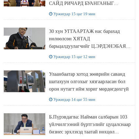
САЙД РИЧАРД БУАНГАНЫГ
ХҮЛЭЭН АВЧ УУЛЗЛАА
Уржигдар 15 цаг 19 мин
30 хүн УГГААРТАЖ нас барахад
нөлөөлсөн ХЯТАД
барьцалдуулагчийг Ц.ЭРДЭНЭБАЯР
захирал дахин худалдаж авахаар
Уржигдар 15 цаг 12 мин
болжээ
Улаанбаатар хотод зөөврийн саванд
шатахуун олгохыг хязгаарласан бол
орон нутагт ийм хориг мөрдөгдөхгүй
Уржигдар 14 цаг 55 мин
Б.Пүрэвдагва: Найман салбарын 103
үйлчилгээний бүртгэлийг цуцалснаар
бизнес эрхлэхэд таатай нөхцөл