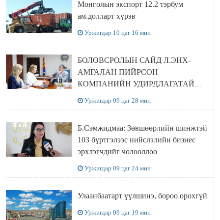
Монголын экспорт 12.2 тэрбум
ам.долларт хүрэв
Уржигдар 10 цаг 16 мин
БОЛОВСРОЛЫН САЙД Л.ЭНХ-
АМГАЛАН ПИЙРСОН
КОМПАНИЙН УДИРДЛАГАТАЙ
УУЛЗЛАА
Уржигдар 09 цаг 28 мин
Б.Сэмжидмаа: Зөвшөөрлийн шинжтэй
103 бүртгэлээс нийслэлийн бизнес
эрхлэгчдийг чөлөөллөө
Уржигдар 09 цаг 24 мин
Улаанбаатарт үүлшинэ, бороо орохгүй
Уржигдар 09 цаг 19 мин