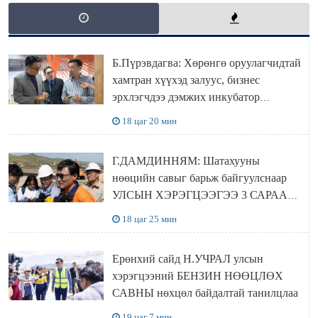
Б.Пүрэвдагва: Хөрөнгө оруулагчидтай
хамтран хүүхэд залуус, бизнес
эрхлэгчдээ дэмжих инкубатор
төвүүдийг хотын захын хорооллуудад
18 цаг 20 мин
байгуулна
Г.ДАМДИННЯМ: Шатахууны
нөөцийн савыг барьж байгуулснаар
УЛСЫН ХЭРЭГЦЭЭГЭЭ 3 САРААР
НӨӨЦЛӨДӨГ болно
18 цаг 25 мин
Ерөнхий сайд Н.УЧРАЛ улсын
хэрэгцээний БЕНЗИН НӨӨЦЛӨХ
САВНЫ нөхцөл байдалтай танилцлаа
19 цаг 7 мин