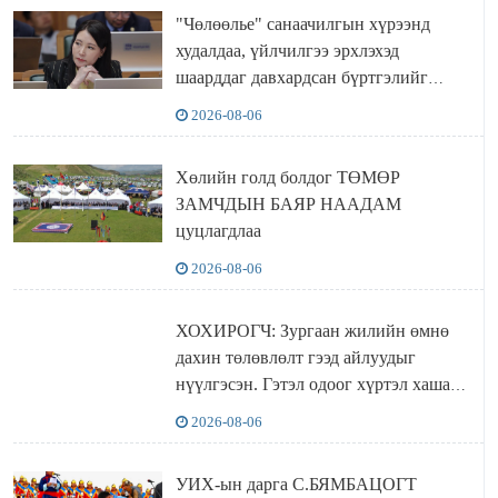
"Чөлөөлье" санаачилгын хүрээнд
худалдаа, үйлчилгээ эрхлэхэд
шаарддаг давхардсан бүртгэлийг
хүчингүй болгох тогтоолын төслийг
2026-08-06
баталлаа
Хөлийн голд болдог ТӨМӨР
ЗАМЧДЫН БАЯР НААДАМ
цуцлагдлаа
2026-08-06
ХОХИРОГЧ: Зургаан жилийн өмнө
дахин төлөвлөлт гээд айлуудыг
нүүлгэсэн. Гэтэл одоог хүртэл хашаа
байшин ч байхгүй, орон сууц ч
2026-08-06
байхгүй хаана амьдрахаа мэдэхгүй явж
байна
УИХ-ын дарга С.БЯМБАЦОГТ