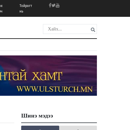
ох
Тойрогт
рч
нь
Шинэ мэдээ