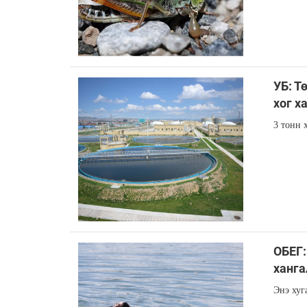
УБ: Т
хог х
3 тонн 
ОБЕГ:
ханга
Энэ хуг