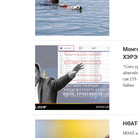
Монг
ХЭРЭГ
“Соёл у
аймгийн
сая 219
байна.
НӨАТ-
НӨАТ-ын