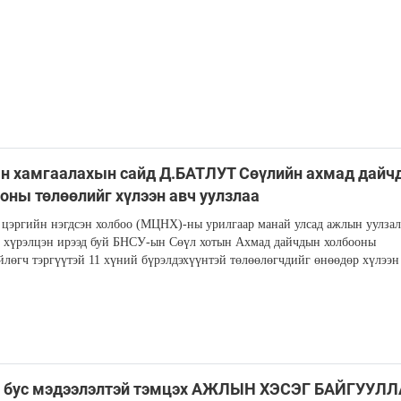
н хамгаалахын сайд Д.БАТЛУТ Сөүлийн ахмад дайч
оны төлөөлийг хүлээн авч уулзлаа
цэргийн нэгдсэн холбоо (МЦНХ)-ны урилгаар манай улсад ажлын уулзал
 хүрэлцэн ирээд буй БНСУ-ын Сөүл хотын Ахмад дайчдын холбооны
лөгч тэргүүтэй 11 хүний бүрэлдэхүүнтэй төлөөлөгчдийг өнөөдөр хүлээн
ь бус мэдээлэлтэй тэмцэх АЖЛЫН ХЭСЭГ БАЙГУУЛ