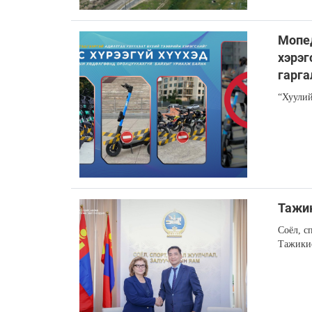
Мопед
хэрэг
гарга
“Хуулий
Тажик
Соёл, с
Тажикис