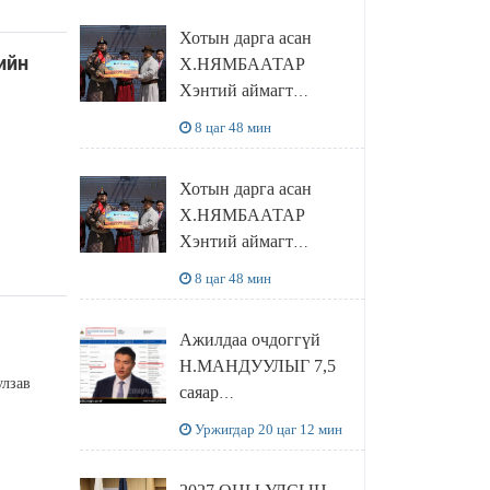
танилцлаа
Хотын дарга асан
ийн
Х.НЯМБААТАР
Хэнтий аймагт
наадамлаж шинэ заанд
8 цаг 48 мин
шагнал гардуулж явна
Хотын дарга асан
Х.НЯМБААТАР
Хэнтий аймагт
наадамлаж шинэ заанд
8 цаг 48 мин
шагнал гардуулж явна
Ажилдаа очдоггүй
Н.МАНДУУЛЫГ 7,5
улзав
саяар
УРАМШУУЛЖЭЭ
Уржигдар 20 цаг 12 мин