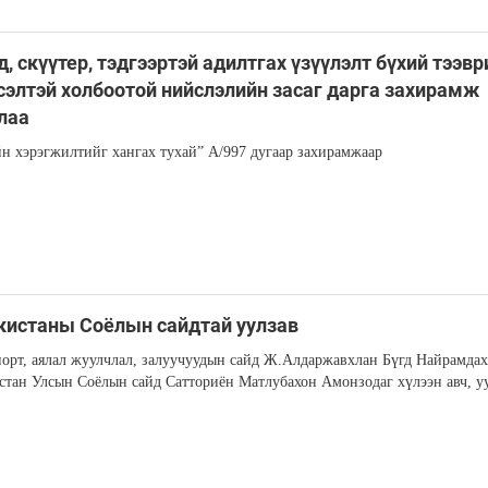
, скүүтер, тэдгээртэй адилтгах үзүүлэлт бүхий тээвр
сэлтэй холбоотой нийслэлийн засаг дарга захирамж
лаа
н хэрэгжилтийг хангах тухай” А/997 дугаар захирамжаар
истаны Соёлын сайдтай уулзав
порт, аялал жуулчлал, залуучуудын сайд Ж.Алдаржавхлан Бүгд Найрамдах
тан Улсын Соёлын сайд Сатториён Матлубахон Амонзодаг хүлээн авч, у