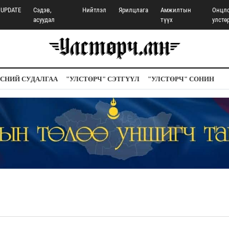
UPDATE
Сэдэв,
Нийтлэл
Ярилцлага
Амжилтын
Онцл
асуудал
түүх
улстө
СНИЙ СУДАЛГАА
"УЛСТӨРЧ" СЭТГҮҮЛ
"УЛСТӨРЧ" СОНИН