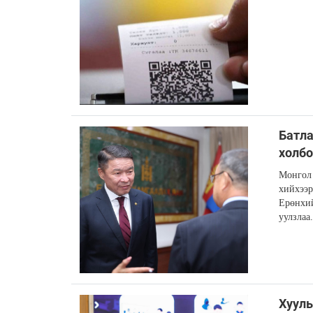
Батла
холбо
Монгол 
хийхээр
Ерөнхий
уулзлаа.
Хуул