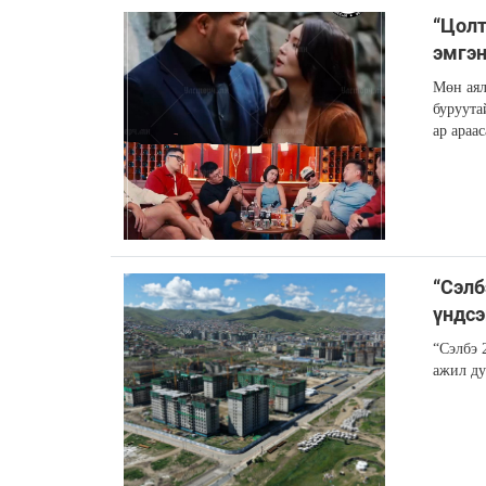
“Цолт
эмгэн
Мөн аял
буруута
ар араас
“Сэлб
үндсэ
“Сэлбэ 
ажил ду