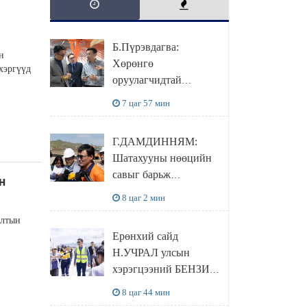
Б.Пүрэвдагва:
н
Хөрөнгө
хэргүүд
оруулагчидтай
хамтран хүүхэд залуус,
7 цаг 57 мин
бизнес эрхлэгчдээ
дэмжих инкубатор
Г.ДАМДИННЯМ:
төвүүдийг хотын
Шатахууны нөөцийн
захын хорооллуудад
савыг барьж
байгуулна
н
байгуулснаар УЛСЫН
8 цаг 2 мин
ХЭРЭГЦЭЭГЭЭ 3
алтын
САРААР
Ерөнхий сайд
НӨӨЦЛӨДӨГ болно
Н.УЧРАЛ улсын
хэрэгцээний БЕНЗИН
НӨӨЦЛӨХ САВНЫ
8 цаг 44 мин
нөхцөл байдалтай