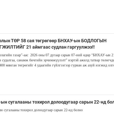
олын ТӨР 58 сая төгрөгөөр БНХАУ-ын БОДЛОГЫН
ЖИЛТИЙГ 21 аймгаас судлан гаргуулжээ!!
рлагийн газар”-аас 2026 оны 07 дугаар сарын 07-ний өдөр “БНХАУ-ын 2
 судалгаа, санамж бичгийн эрчимжүүлэлт” нэртэй ажилд татвар төлөгчд
 400 мянган төгрөгийг 4 удаагийн гүйлгээгээр гурван аж ахуй нэгжид олг
ын сугалааны тохирол долоодугаар сарын 22-нд бо
 сугалааны тохирол долоодугаар сарын 22-нд болно