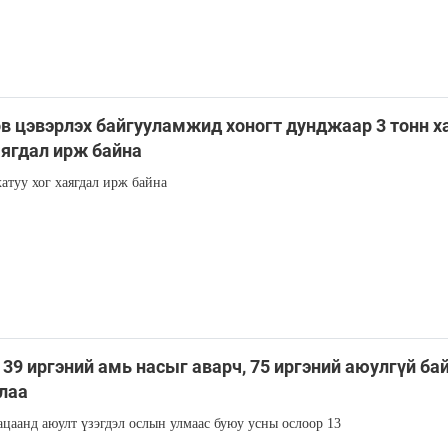
өв цэвэрлэх байгууламжид хоногт дунджаар 3 тонн х
аягдал ирж байна
хатуу хог хаягдал ирж байна
 39 иргэний амь насыг аварч, 75 иргэний аюулгүй б
лаа
ацаанд аюулт үзэгдэл ослын улмаас буюу усны ослоор 13