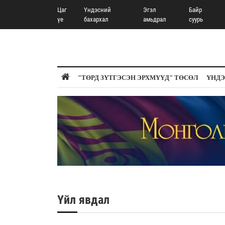
Цаг
Үндэсний
Эгэл
Байр
үе
бахархал
амьдрал
суурь
"ТӨРД ЗҮТГЭСЭН ЭРХМҮҮД" ТӨСӨЛ
ҮНДЭ
Үйл явдал