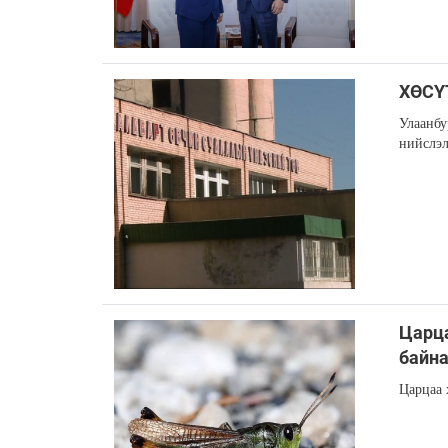
ХӨСҮТ
Улаанбу
нийслэл
Царца
байн
Царцаа 