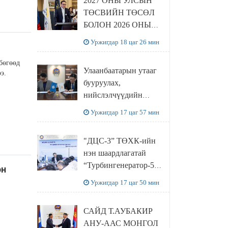
2027 ОНЫ УЛСЫН
ТӨСВИЙН ТӨСӨЛ
БОЛОН 2026 ОНЫ
ТӨСВИЙН
Уржигдар 18 цаг 26 мин
ТОДОТГОЛЫН
ТӨСЛИЙН ОЛОН
бөгөөд
Улаанбаатарын утааг
э.
НИЙТИЙН
бууруулах,
ХЭЛЭЛЦҮҮЛЭГ
нийслэлчүүдийн
БОЛЛОО
эрүүл мэндийг
Уржигдар 17 цаг 57 мин
хамгаалах төслийг
“Чингис хаан
"ДЦС-3” ТӨХК-ийн
баялгийн сан нэгдэл”
нэн шаардлагатай
ХХК-тай хамтран
“Турбингенератор-5”-
он
хэрэгжүүлнэ
ын шинэчлэлийн
Уржигдар 17 цаг 50 мин
төсвийг
шийдвэрлэхээр болов
САЙД Т.АУБАКИР
АНУ-ААС МОНГОЛ