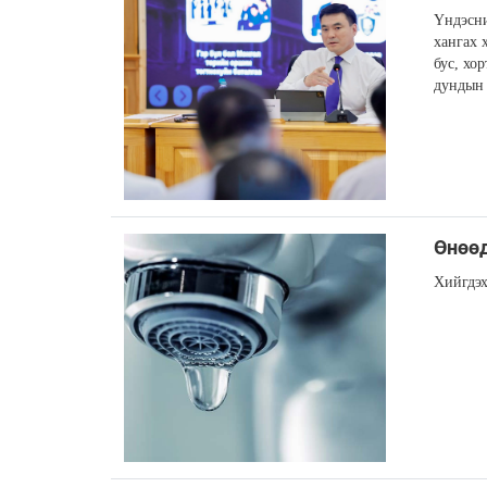
Үндэсни
хангах 
бус, хо
дундын 
Өнөөд
Хийгдэх