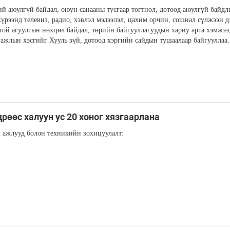
й аюулгүй байдал, оюун санааны тусгаар тогтнол, дотоод аюулгүй байдл
хүрээнд телевиз, радио, хэвлэл мэдээлэл, цахим орчин, сошиал сүлжээн д
ртой агуулгын нөхцөл байдал, төрийн байгууллагуудын хариу арга хэмжээ,
ажлын хэсгийг Хууль зүй, дотоод хэргийн сайдын тушаалаар байгууллаа.
рөөс халуун ус 20 хоног хязгаарлана
 ажлууд болон техникийн зохицуулалт: