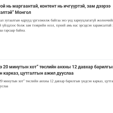
ой нь маргаантай, контент нь ичгүүртэй, зам дээрээ
элтэй” Монгол
ал зугаалгын өдрүүд үргэлжилж байгаа энэ үед хариуцлагагүй жолоочий
й үйлдлээс болж зам тээврийн осол, хүний амь нас эрсэдсэн харамсалтай 
аа гарсаар байна.
э 20 минутын хот” төслийн анхны 12 давхар барилгы
н карказ, цутгалтын ажил дууслаа
20 минутын хот” төслийн анхны 12 давхар барилгын үндсэн карказ, цутг
услаа