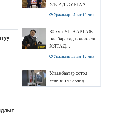
УЛСАД СУУГАА
ЭЛЧИН САЙД
Уржигдар 15 цаг 19 мин
РИЧАРД
БУАНГАНЫГ
30 хүн УГГААРТАЖ
ХҮЛЭЭН АВЧ
атуу
нас барахад нөлөөлсөн
УУЛЗЛАА
ХЯТАД
барьцалдуулагчийг
Уржигдар 15 цаг 12 мин
Ц.ЭРДЭНЭБАЯР
захирал дахин
Улаанбаатар хотод
худалдаж авахаар
зөөврийн саванд
болжээ
шатахуун олгохыг
хязгаарласан бол орон
Уржигдар 14 цаг 55 мин
нутагт ийм хориг
мөрдөгдөхгүй
айдлыг
Б.Пүрэвдагва: Найман
салбарын 103
үйлчилгээний