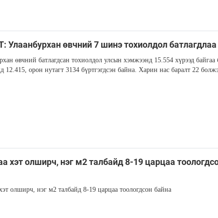
: Улаанбурхан өвчний 7 шинэ тохиолдол батлагдлаа
рхан өвчний батлагдсан тохиолдол улсын хэмжээнд 15.554 хүрээд байгаа 
д 12.415, орон нутагт 3134 бүртгэгдсэн байна. Харин нас баралт 22 болжэ
а хэт олширч, нэг м2 талбайд 8-19 царцаа тоологдс
а
хэт олширч, нэг м2 талбайд 8-19 царцаа тоологдсон байна