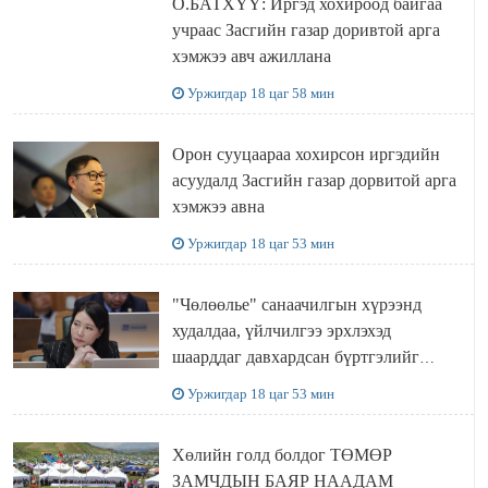
О.БАТХҮҮ: Иргэд хохироод байгаа
учраас Засгийн газар доривтой арга
хэмжээ авч ажиллана
Уржигдар 18 цаг 58 мин
Орон сууцаараа хохирсон иргэдийн
асуудалд Засгийн газар дорвитой арга
хэмжээ авна
Уржигдар 18 цаг 53 мин
"Чөлөөлье" санаачилгын хүрээнд
худалдаа, үйлчилгээ эрхлэхэд
шаарддаг давхардсан бүртгэлийг
хүчингүй болгох тогтоолын төслийг
Уржигдар 18 цаг 53 мин
баталлаа
Хөлийн голд болдог ТӨМӨР
ЗАМЧДЫН БАЯР НААДАМ