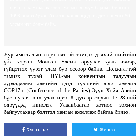
орчныг хамгаалах олон улсын энэхүү баримт бичгийг
1996 онд соёрхон баталж, конвенцод нэгдсэн анхны 50
улсын нэг болж байв.
Уур амьсгалын өөрчлөлттэй тэмцэх дэлхий нийтийн
үйл хэрэгт Монгол Улсын оруулах хувь нэмэр,
гүйцэтгэх үүрэг улам бүр өссөөр байна. Цөлжилттэй
тэмцэх тухай НҮБ-ын конвенцын талуудын
хуралдааны хамгийн дээд түвшний арга хэмжээ
COP17-г (Conference of the Parties) Зүүн Хойд Азийн
бүс нутагт анх удаа ирэх 8 дугаар сарын 17-28-ний
өдрүүдэд нийслэл Улаанбаатар хотноо зохион
байгуулахаар бэлтгэл ханган ажиллаж байгаа билээ.
Хуваалцах
Жиргэх