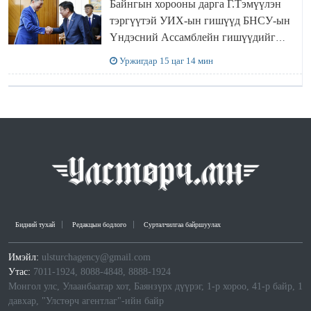
Байнгын хорооны дарга Г.Тэмүүлэн
тэргүүтэй УИХ-ын гишүүд БНСУ-ын
Үндэсний Ассамблейн гишүүдийг
хүлээн авч уулзав
Уржигдар 15 цаг 14 мин
Бидний тухай
Редакцын бодлого
Сурталчилгаа байршуулах
Имэйл:
ulsturchagency@gmail.com
Утас:
7011-1924, 8088-4848, 8888-1924
Монгол улс, Улаанбаатар хот, Баянзүрх дүүрэг, 1-р хороо, 41-р байр, 1
давхар, "Улстөрч агентлаг"-ийн байр