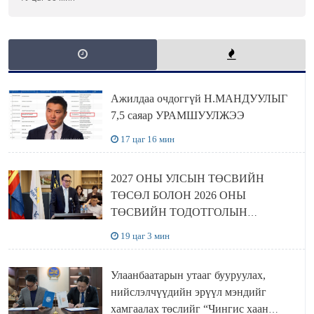
Ажилдаа очдоггүй Н.МАНДУУЛЫГ
7,5 саяар УРАМШУУЛЖЭЭ
17 цаг 16 мин
2027 ОНЫ УЛСЫН ТӨСВИЙН
ТӨСӨЛ БОЛОН 2026 ОНЫ
ТӨСВИЙН ТОДОТГОЛЫН
ТӨСЛИЙН ОЛОН НИЙТИЙН
19 цаг 3 мин
ХЭЛЭЛЦҮҮЛЭГ БОЛЛОО
Улаанбаатарын утааг бууруулах,
нийслэлчүүдийн эрүүл мэндийг
хамгаалах төслийг “Чингис хаан