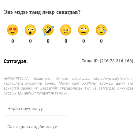
Энэ мэдээ танд ямар санагдав?
0
0
0
0
0
0
Сэтгэгдэл:
Таны IP: (216.73.216.168)
АНХААРУУЛГА: Уншигчдын бичсэн сэтгэгдэлд https://www.ulsturch.mn
хариуцлага хүлээхгүй болно. Манай сайт ХХЗХ-ны журмын дагуу зүй
зохисгүй зарим үг, хэллэгийг хязгаарласан тул Та сэтгэгдэл бичихдээ
бусдын эрх ашгийг хүндэтгэн үзнэ үү.