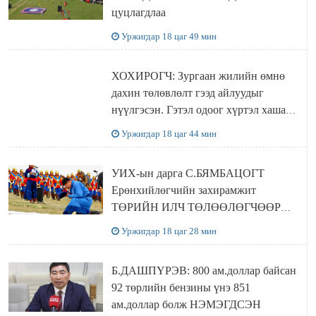
цуцлагдлаа
Уржигдар 18 цаг 49 мин
ХОХИРОГЧ: Зургаан жилийн өмнө
дахин төлөвлөлт гээд айлуудыг
нүүлгэсэн. Гэтэл одоог хүртэл хашаа
байшин ч байхгүй, орон сууц ч
Уржигдар 18 цаг 44 мин
байхгүй хаана амьдрахаа мэдэхгүй явж
байна
УИХ-ын дарга С.БЯМБАЦОГТ
Ерөнхийлөгчийн захирамжит
ТӨРИЙН ИЛЧ ТӨЛӨӨЛӨГЧӨӨР
Сутай хайрханы тахилгад оролцжээ
Уржигдар 18 цаг 28 мин
Б.ДАШПҮРЭВ: 800 ам.доллар байсан
92 төрлийн бензины үнэ 851
ам.доллар болж НЭМЭГДСЭН