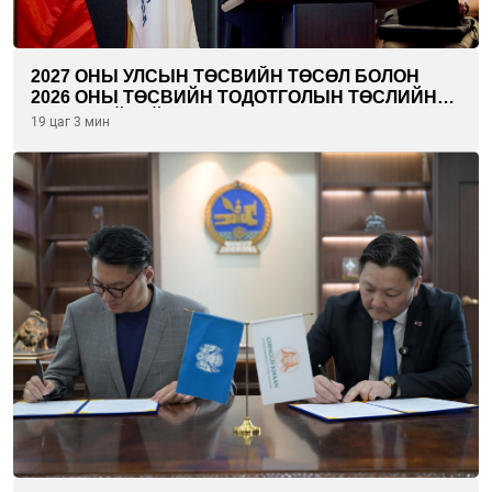
2027 ОНЫ УЛСЫН ТӨСВИЙН ТӨСӨЛ БОЛОН
2026 ОНЫ ТӨСВИЙН ТОДОТГОЛЫН ТӨСЛИЙН
ОЛОН НИЙТИЙН ХЭЛЭЛЦҮҮЛЭГ БОЛЛОО
19 цаг 3 мин