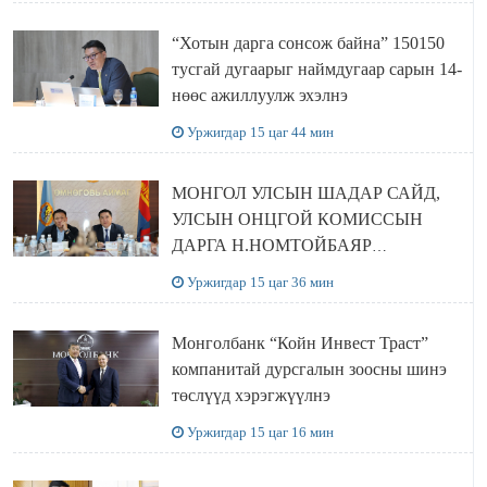
“Хотын дарга сонсож байна” 150150
тусгай дугаарыг наймдугаар сарын 14-
нөөс ажиллуулж эхэлнэ
Уржигдар 15 цаг 44 мин
МОНГОЛ УЛСЫН ШАДАР САЙД,
УЛСЫН ОНЦГОЙ КОМИССЫН
ДАРГА Н.НОМТОЙБАЯР
ӨМНӨГОВЬ АЙМАГТ
Уржигдар 15 цаг 36 мин
АЖИЛЛАЛАА
Монголбанк “Койн Инвест Траст”
компанитай дурсгалын зоосны шинэ
төслүүд хэрэгжүүлнэ
Уржигдар 15 цаг 16 мин