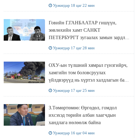
Уржигдар 18 цаг 22 мин
Говийн Г.ГАНБААТАР гишүүн,
зөвлөхийн хамт САНКТ
ПЕТЕРБУРГТ зугаалах замын зардлаа
“ИНҮТ” ТӨХХК даажээ
Уржигдар 17 цаг 28 мин
ОХУ-ын түлшний хямрал гүнзгийрч,
хамгийн том боловсруулах
үйлдвэрүүд нь хүртэл халдлагын бай
болов
Уржигдар 17 цаг 25 мин
З.Төмөртөмөө: Өргөдөл, гомдол
ихсэхэд төрийн албан хаагчдын
хандлага нөлөөлж байна
Уржигдар 16 цаг 04 мин