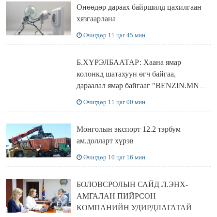
Өнөөдөр дараах байршилд цахилгаан
хязгаарлана
Өчигдөр 11 цаг 45 мин
Б.ХҮРЭЛБААТАР: Хаана ямар
колонкд шатахуун өгч байгаа,
дараалал ямар байгааг "BENZIN.MN”
сайтаас харах боломжтой
Өчигдөр 11 цаг 00 мин
Монголын экспорт 12.2 тэрбум
ам.долларт хүрэв
Өчигдөр 10 цаг 16 мин
БОЛОВСРОЛЫН САЙД Л.ЭНХ-
АМГАЛАН ПИЙРСОН
КОМПАНИЙН УДИРДЛАГАТАЙ