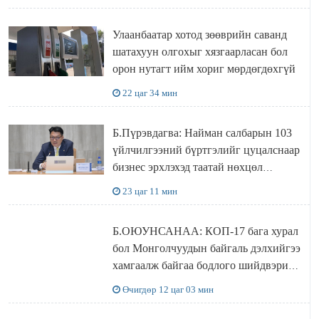
болжээ
Улаанбаатар хотод зөөврийн саванд
шатахуун олгохыг хязгаарласан бол
орон нутагт ийм хориг мөрдөгдөхгүй
22 цаг 34 мин
Б.Пүрэвдагва: Найман салбарын 103
үйлчилгээний бүртгэлийг цуцалснаар
бизнес эрхлэхэд таатай нөхцөл
бүрдэнэ
23 цаг 11 мин
Б.ОЮУНСАНАА: КОП-17 бага хурал
бол Монголчуудын байгаль дэлхийгээ
хамгаалж байгаа бодлого шийдвэрийг
ДЭЛХИЙД СУРТАЛЧИЛАХ гол
Өчигдөр 12 цаг 03 мин
бодлого