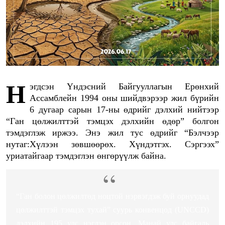
Нэгдсэн Үндэсний Байгууллагын Ерөнхий
Ассамблейн 1994 оны шийдвэрээр жил бүрийн
6 дугаар сарын 17-ны өдрийг дэлхий нийтээр
“Ган цөлжилттэй тэмцэх дэлхийн өдөр” болгон
тэмдэглэж иржээ. Энэ жил тус өдрийг “Бэлчээр
нутаг:Хүлээн зөвшөөрөх. Хүндэтгэх. Сэргээх”
уриатайгаар тэмдэглэн өнгөрүүлж байна.
“Ган болон цөлжилтөд ноцтой нэрвэгдэж буй орнуудад
цөлжилттэй тэмцэх тухай” суурь конвенцод (UNCCD)
дэлхийн 195 улс нэгдэн орсон. Манай улс байгаль