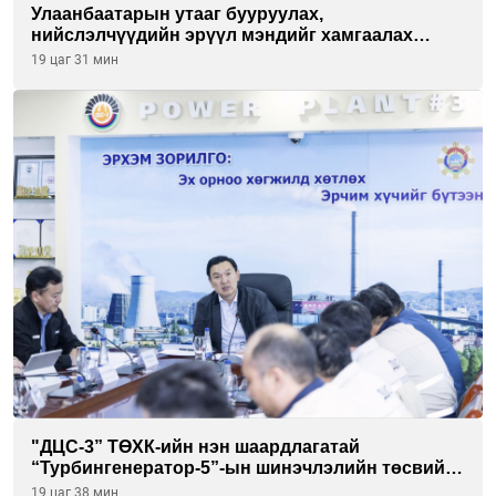
Улаанбаатарын утааг бууруулах,
нийслэлчүүдийн эрүүл мэндийг хамгаалах
төслийг “Чингис хаан баялгийн сан нэгдэл” ХХК-
19 цаг 31 мин
тай хамтран хэрэгжүүлнэ
"ДЦС-3” ТӨХК-ийн нэн шаардлагатай
“Турбингенератор-5”-ын шинэчлэлийн төсвийг
шийдвэрлэхээр болов
19 цаг 38 мин