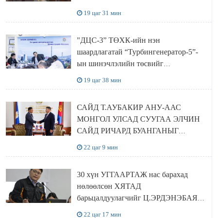
баялгийн сан нэгдэл” ХХК-тай
19 цаг 31 мин
хамтран хэрэгжүүлнэ
"ДЦС-3” ТӨХК-ийн нэн
шаардлагатай “Турбингенератор-5”-
ын шинэчлэлийн төсвийг
шийдвэрлэхээр болов
19 цаг 38 мин
САЙД Т.АУБАКИР АНУ-ААС
МОНГОЛ УЛСАД СУУГАА ЭЛЧИН
САЙД РИЧАРД БУАНГАНЫГ
ХҮЛЭЭН АВЧ УУЛЗЛАА
22 цаг 9 мин
30 хүн УГГААРТАЖ нас барахад
нөлөөлсөн ХЯТАД
барьцалдуулагчийг Ц.ЭРДЭНЭБАЯР
захирал дахин худалдаж авахаар
22 цаг 17 мин