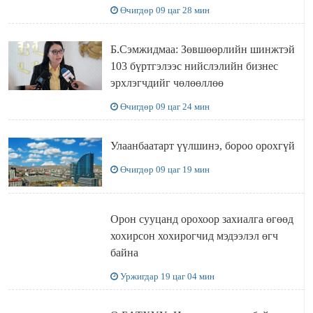
УУЛЗЛАА
Өчигдөр 09 цаг 28 мин
Б.Сэмжидмаа: Зөвшөөрлийн шинжтэй
103 бүртгэлээс нийслэлийн бизнес
эрхлэгчдийг чөлөөллөө
Өчигдөр 09 цаг 24 мин
Улаанбаатарт үүлшинэ, бороо орохгүй
Өчигдөр 09 цаг 19 мин
Орон сууцанд орохоор захиалга өгөөд
хохирсон хохирогчид мэдээлэл өгч
байна
Уржигдар 19 цаг 04 мин