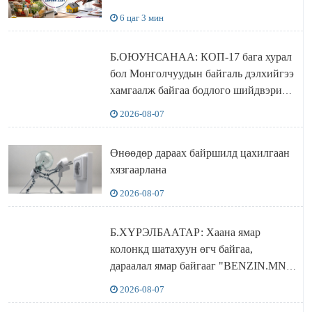
6 цаг 3 мин
Б.ОЮУНСАНАА: КОП-17 бага хурал
бол Монголчуудын байгаль дэлхийгээ
хамгаалж байгаа бодлого шийдвэрийг
ДЭЛХИЙД СУРТАЛЧИЛАХ гол
2026-08-07
бодлого
Өнөөдөр дараах байршилд цахилгаан
хязгаарлана
2026-08-07
Б.ХҮРЭЛБААТАР: Хаана ямар
колонкд шатахуун өгч байгаа,
дараалал ямар байгааг "BENZIN.MN”
сайтаас харах боломжтой
2026-08-07