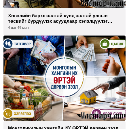
Хөгжлийн бэрхшээлтэй хүнд ээлтэй улсын
төсвийг бүрдүүлэх асуудлаар хэлэлцүүлэг
өрнүүлж байна
4 цаг 49 мин
Монголчуудын хамгийн ИХ ӨРТЭЙ дөрвөн зээл