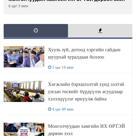
6 цаг 3 мин
Хууль зүй, дотоод хэргийн сайдын
шуурхай хуралдаан боллоо
3 цаг 16 мин
Хөгжлийн бэрхшээлтэй хүнд ээлтэй
улсын төсвийг бүрдүүлэх асуудлаар
хэлэлцүүлэг өрнүүлж байна
4 цаг 49 мин
Монголчуудын хамгийн ИХ ӨРТЭЙ
дөрвөн зээл