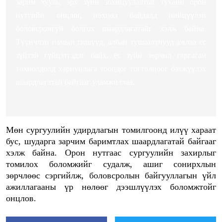
зарим хууль, эрх зүйн зохицуулалтыг тухайн орон
нутгийн онцлог, нөхцөл байдалд нийцүүлэн
боловсронгуй болгох шаардлагатайг хэлж байна.
Түүнчлэн намын гишүүд, албан тушаалтнууд ажлаа ёс
зүйтэй гүйцэтгэдэг байх, ёс зүйн зөрчил гаргасан
тохиолдолд хариуцлага тооцдог тогтолцоог бэхжүүлэх
шаардлагатай байгааг уламжиллаа.
Мөн сургуулийн удирдлагын томилгоонд илүү хараат
бус, шударга зарчим баримтлах шаардлагатай байгааг
хэлж байна. Орон нутгаас сургуулийн захирлыг
томилох боломжийг судалж, ашиг сонирхлын
зөрчлөөс сэргийлж, боловсролын байгууллагын үйл
ажиллагааны үр нөлөөг дээшлүүлэх боломжтойг
онцлов.