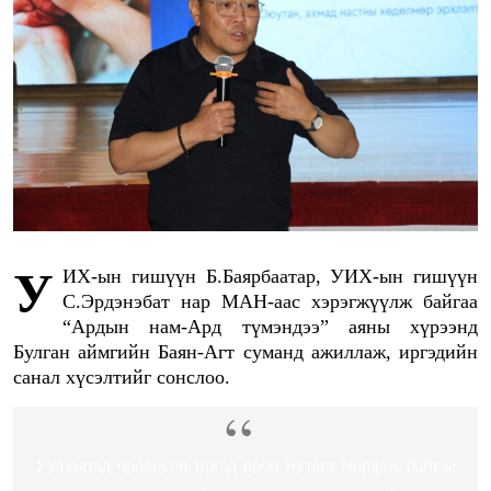
УИХ-ын гишүүн Б.Баярбаатар, УИХ-ын гишүүн
С.Эрдэнэбат нар МАН-аас хэрэгжүүлж байгаа
“Ардын нам-Ард түмэндээ” аяны хүрээнд
Булган аймгийн Баян-Агт суманд ажиллаж, иргэдийн
санал хүсэлтийг сонслоо.
Уулзалтад оролцсон иргэд орон нутагт мөрдөж байгаа