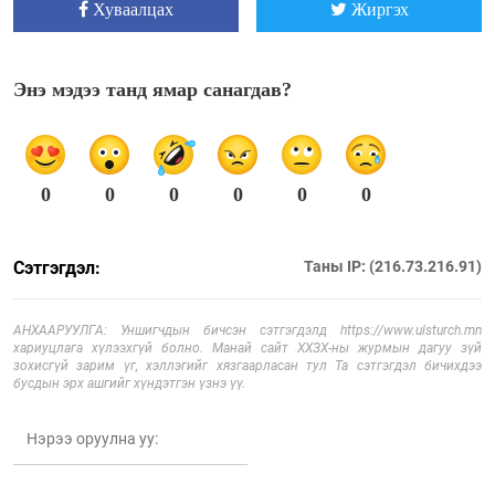
Хуваалцах
Жиргэх
Энэ мэдээ танд ямар санагдав?
0
0
0
0
0
0
Сэтгэгдэл:
Таны IP: (216.73.216.91)
АНХААРУУЛГА: Уншигчдын бичсэн сэтгэгдэлд https://www.ulsturch.mn
хариуцлага хүлээхгүй болно. Манай сайт ХХЗХ-ны журмын дагуу зүй
зохисгүй зарим үг, хэллэгийг хязгаарласан тул Та сэтгэгдэл бичихдээ
бусдын эрх ашгийг хүндэтгэн үзнэ үү.