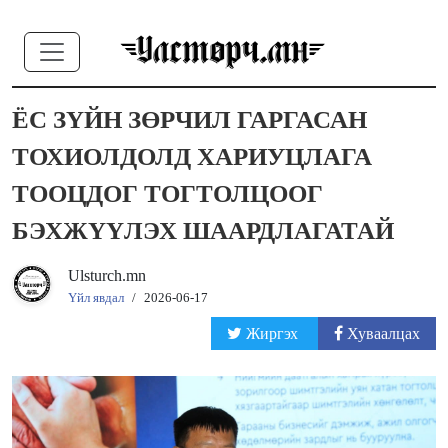
ЁС ЗҮЙН ЗӨРЧИЛ ГАРГАСАН
ТОХИОЛДОЛД ХАРИУЦЛАГА
ТООЦДОГ ТОГТОЛЦООГ
БЭХЖҮҮЛЭХ ШААРДЛАГАТАЙ
Ulsturch.mn
Үйл явдал
/
2026-06-17
Жиргэх
Хуваалцах