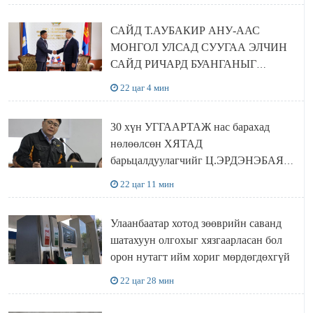
САЙД Т.АУБАКИР АНУ-ААС
МОНГОЛ УЛСАД СУУГАА ЭЛЧИН
САЙД РИЧАРД БУАНГАНЫГ
ХҮЛЭЭН АВЧ УУЛЗЛАА
22 цаг 4 мин
30 хүн УГГААРТАЖ нас барахад
нөлөөлсөн ХЯТАД
барьцалдуулагчийг Ц.ЭРДЭНЭБАЯР
захирал дахин худалдаж авахаар
22 цаг 11 мин
болжээ
Улаанбаатар хотод зөөврийн саванд
шатахуун олгохыг хязгаарласан бол
орон нутагт ийм хориг мөрдөгдөхгүй
22 цаг 28 мин