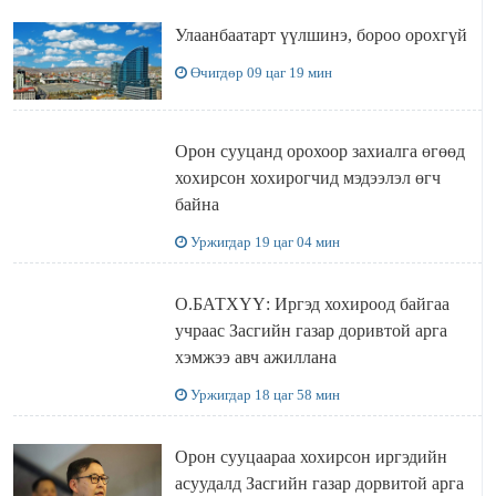
Улаанбаатарт үүлшинэ, бороо орохгүй
Өчигдөр 09 цаг 19 мин
Орон сууцанд орохоор захиалга өгөөд
хохирсон хохирогчид мэдээлэл өгч
байна
Уржигдар 19 цаг 04 мин
О.БАТХҮҮ: Иргэд хохироод байгаа
учраас Засгийн газар доривтой арга
хэмжээ авч ажиллана
Уржигдар 18 цаг 58 мин
Орон сууцаараа хохирсон иргэдийн
асуудалд Засгийн газар дорвитой арга