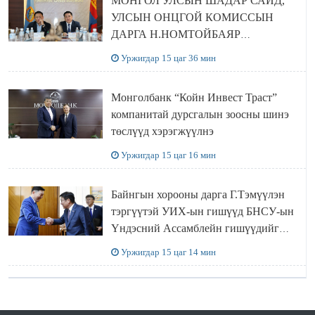
МОНГОЛ УЛСЫН ШАДАР САЙД,
УЛСЫН ОНЦГОЙ КОМИССЫН
ДАРГА Н.НОМТОЙБАЯР
ӨМНӨГОВЬ АЙМАГТ
Уржигдар 15 цаг 36 мин
АЖИЛЛАЛАА
Монголбанк “Койн Инвест Траст”
компанитай дурсгалын зоосны шинэ
төслүүд хэрэгжүүлнэ
Уржигдар 15 цаг 16 мин
Байнгын хорооны дарга Г.Тэмүүлэн
тэргүүтэй УИХ-ын гишүүд БНСУ-ын
Үндэсний Ассамблейн гишүүдийг
хүлээн авч уулзав
Уржигдар 15 цаг 14 мин