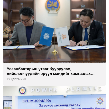
Улаанбаатарын утааг бууруулах,
нийслэлчүүдийн эрүүл мэндийг хамгаалах
төслийг “Чингис хаан баялгийн сан нэгдэл” ХХК-
19 цаг 26 мин
тай хамтран хэрэгжүүлнэ