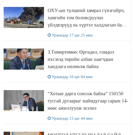
ОХУ-ын түлшний хямрал гүнзгийрч,
хамгийн том боловсруулах
үйлдвэрүүд нь хүртэл халдлагын бай
болов
Уржигдар 17 цаг 25 мин
З.Төмөртөмөө: Өргөдөл, гомдол
ихсэхэд төрийн албан хаагчдын
хандлага нөлөөлж байна
Уржигдар 16 цаг 04 мин
“Хотын дарга сонсож байна” 150150
тусгай дугаарыг наймдугаар сарын 14-
нөөс ажиллуулж эхэлнэ
Уржигдар 15 цаг 44 мин