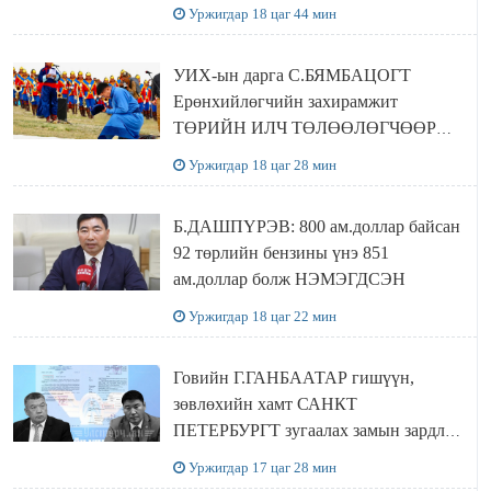
байшин ч байхгүй, орон сууц ч
Уржигдар 18 цаг 44 мин
байхгүй хаана амьдрахаа мэдэхгүй явж
байна
УИХ-ын дарга С.БЯМБАЦОГТ
Ерөнхийлөгчийн захирамжит
ТӨРИЙН ИЛЧ ТӨЛӨӨЛӨГЧӨӨР
Сутай хайрханы тахилгад оролцжээ
Уржигдар 18 цаг 28 мин
Б.ДАШПҮРЭВ: 800 ам.доллар байсан
92 төрлийн бензины үнэ 851
ам.доллар болж НЭМЭГДСЭН
Уржигдар 18 цаг 22 мин
Говийн Г.ГАНБААТАР гишүүн,
зөвлөхийн хамт САНКТ
ПЕТЕРБУРГТ зугаалах замын зардлаа
“ИНҮТ” ТӨХХК даажээ
Уржигдар 17 цаг 28 мин