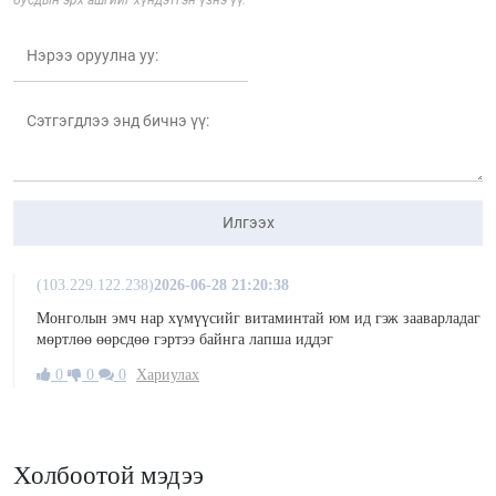
Илгээх
(103.229.122.238)
2026-06-28 21:20:38
Монголын эмч нар хүмүүсийг витаминтай юм ид гэж зааварладаг
мөртлөө өөрсдөө гэртээ байнга лапша иддэг
0
0
0
Хариулах
Холбоотой мэдээ