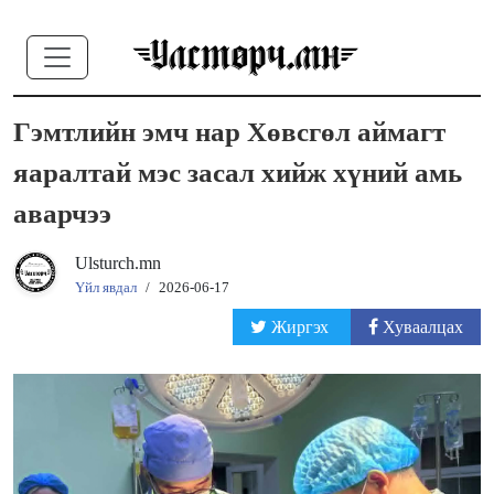
Гэмтлийн эмч нар Хөвсгөл аймагт
яаралтай мэс засал хийж хүний амь
аварчээ
Ulsturch.mn
Үйл явдал
/
2026-06-17
Жиргэх
Хуваалцах