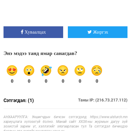
Хуваалцах
Жиргэх
Энэ мэдээ танд ямар санагдав?
0
0
0
0
0
0
Сэтгэгдэл: (1)
Таны IP: (216.73.217.112)
АНХААРУУЛГА: Уншигчдын бичсэн сэтгэгдэлд https://www.ulsturch.mn
хариуцлага хүлээхгүй болно. Манай сайт ХХЗХ-ны журмын дагуу зүй
зохисгүй зарим үг, хэллэгийг хязгаарласан тул Та сэтгэгдэл бичихдээ
бусдын эрх ашгийг хүндэтгэн үзнэ үү.