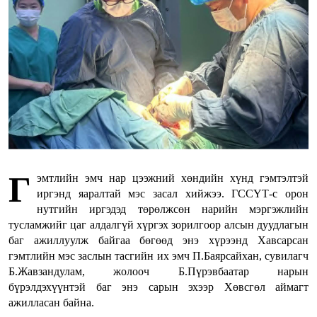
Г
эмтлийн эмч нар цээжний хөндийн хүнд гэмтэлтэй
иргэнд яаралтай мэс засал хийжээ. ГССҮТ-с орон
нутгийн иргэдэд төрөлжсөн нарийн мэргэжлийн
тусламжийг цаг алдалгүй хүргэх зорилгоор алсын дуудлагын
баг ажиллуулж байгаа бөгөөд энэ хүрээнд Хавсарсан
гэмтлийн мэс заслын тасгийн их эмч П.Баярсайхан, сувилагч
Б.Жавзандулам, жолооч Б.Пүрэвбаатар нарын
бүрэлдэхүүнтэй баг энэ сарын эхээр Хөвсгөл аймагт
ажилласан байна.