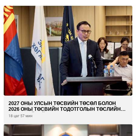
2027 ОНЫ УЛСЫН ТӨСВИЙН ТӨСӨЛ БОЛОН
2026 ОНЫ ТӨСВИЙН ТОДОТГОЛЫН ТӨСЛИЙН
ОЛОН НИЙТИЙН ХЭЛЭЛЦҮҮЛЭГ БОЛЛОО
18 цаг 57 мин