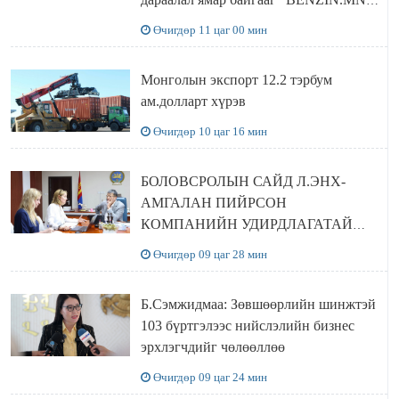
сайтаас харах боломжтой
Өчигдөр 11 цаг 00 мин
Монголын экспорт 12.2 тэрбум
ам.долларт хүрэв
Өчигдөр 10 цаг 16 мин
БОЛОВСРОЛЫН САЙД Л.ЭНХ-
АМГАЛАН ПИЙРСОН
КОМПАНИЙН УДИРДЛАГАТАЙ
УУЛЗЛАА
Өчигдөр 09 цаг 28 мин
Б.Сэмжидмаа: Зөвшөөрлийн шинжтэй
103 бүртгэлээс нийслэлийн бизнес
эрхлэгчдийг чөлөөллөө
Өчигдөр 09 цаг 24 мин