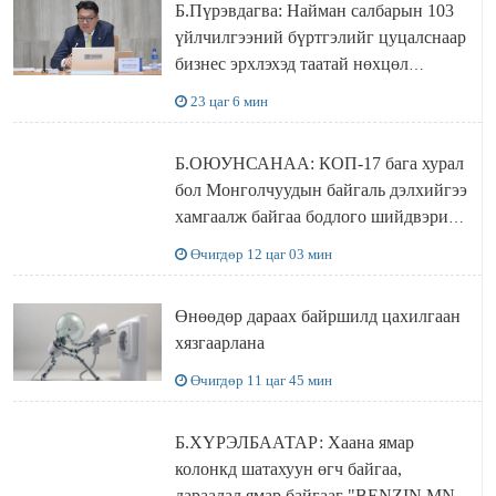
Б.Пүрэвдагва: Найман салбарын 103
үйлчилгээний бүртгэлийг цуцалснаар
бизнес эрхлэхэд таатай нөхцөл
бүрдэнэ
23 цаг 6 мин
Б.ОЮУНСАНАА: КОП-17 бага хурал
бол Монголчуудын байгаль дэлхийгээ
хамгаалж байгаа бодлого шийдвэрийг
ДЭЛХИЙД СУРТАЛЧИЛАХ гол
Өчигдөр 12 цаг 03 мин
бодлого
Өнөөдөр дараах байршилд цахилгаан
хязгаарлана
Өчигдөр 11 цаг 45 мин
Б.ХҮРЭЛБААТАР: Хаана ямар
колонкд шатахуун өгч байгаа,
дараалал ямар байгааг "BENZIN.MN”