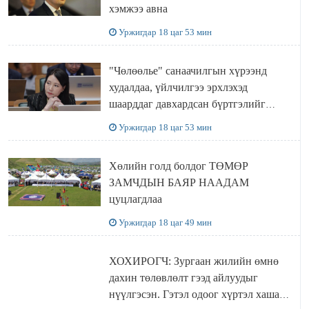
хэмжээ авна
Уржигдар 18 цаг 53 мин
"Чөлөөлье" санаачилгын хүрээнд
худалдаа, үйлчилгээ эрхлэхэд
шаарддаг давхардсан бүртгэлийг
хүчингүй болгох тогтоолын төслийг
Уржигдар 18 цаг 53 мин
баталлаа
Хөлийн голд болдог ТӨМӨР
ЗАМЧДЫН БАЯР НААДАМ
цуцлагдлаа
Уржигдар 18 цаг 49 мин
ХОХИРОГЧ: Зургаан жилийн өмнө
дахин төлөвлөлт гээд айлуудыг
нүүлгэсэн. Гэтэл одоог хүртэл хашаа