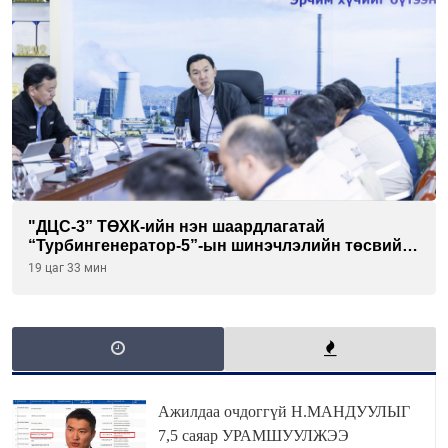
"ДЦС-3” ТӨХК-ийн нэн шаардлагатай
“Турбингенератор-5”-ын шинэчлэлийн төсвийг
шийдвэрлэхээр болов
19 цаг 33 мин
Ажилдаа очдоггүй Н.МАНДУУЛЫГ
7,5 саяар УРАМШУУЛЖЭЭ