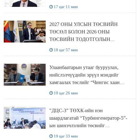
17 цаг 11 мин
2027 ОНЫ УЛСЫН ТӨСВИЙН
ТӨСӨЛ БОЛОН 2026 ОНЫ
ТӨСВИЙН ТОДОТГОЛЫН
ТӨСЛИЙН ОЛОН НИЙТИЙН
18 цаг 57 мин
ХЭЛЭЛЦҮҮЛЭГ БОЛЛОО
Улаанбаатарын утааг бууруулах,
нийслэлчүүдийн эрүүл мэндийг
хамгаалах төслийг “Чингис хаан
баялгийн сан нэгдэл” ХХК-тай
19 цаг 26 мин
хамтран хэрэгжүүлнэ
"ДЦС-3” ТӨХК-ийн нэн
шаардлагатай “Турбингенератор-5”-
ын шинэчлэлийн төсвийг
шийдвэрлэхээр болов
19 цаг 33 мин