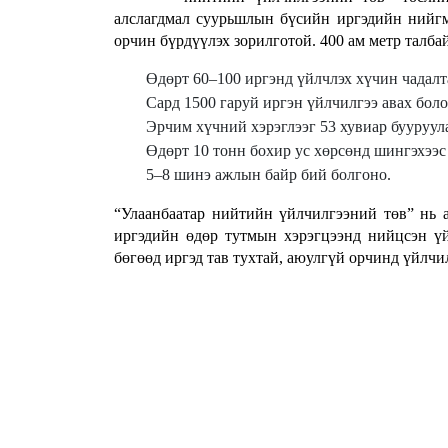
алслагдмал суурьшлын бүсийн иргэдийн нийгм
орчин бүрдүүлэх зорилготой. 400 ам метр талбай
Өдөрт 60–100 иргэнд үйлчлэх хүчин чадалт
Сард 1500 гаруй иргэн үйлчилгээ авах бол
Эрчим хүчний хэрэглээг 53 хувиар бууруул
Өдөрт 10 тонн бохир ус хөрсөнд шингэхээс
5–8 шинэ ажлын байр бий болгоно.
“Улаанбаатар нийтийн үйлчилгээний төв” нь ав
иргэдийн өдөр тутмын хэрэгцээнд нийцсэн үй
бөгөөд иргэд тав тухтай, аюулгүй орчинд үйлч