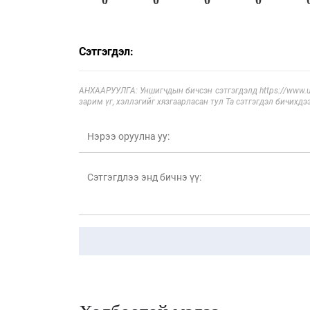
Сэтгэгдэл:
АНХААРУУЛГА: Уншигчдын бичсэн сэтгэгдэлд https://www.ul
зарим үг, хэллэгийг хязгаарласан тул Та сэтгэгдэл бичихдэ