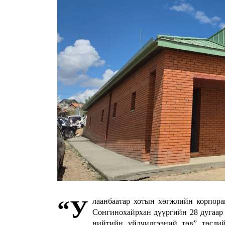
“У
лаанбаатар хотын хөгжлийн корпор
Сонгинохайрхан дүүргийн 28 дугаар 
нийтийн үйлчилгээний төв” төслий