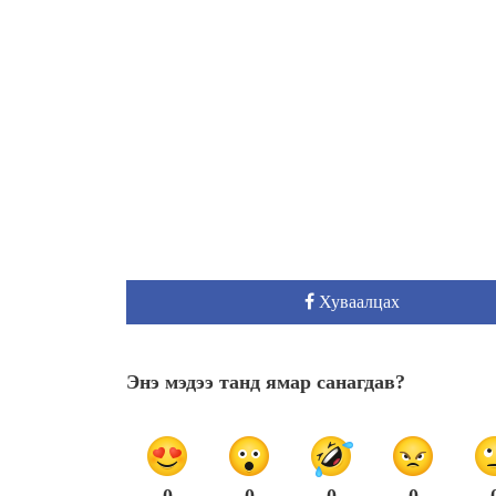
Хуваалцах
Энэ мэдээ танд ямар санагдав?
0
0
0
0