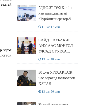
“Чингис хаан
 ээлтэй
"ДЦС-3” ТӨХК-ийн
баялгийн сан нэгдэл”
нэн шаардлагатай
ХХК-тай хамтран
“Турбингенератор-5”-
хэрэгжүүлнэ
ын шинэчлэлийн
11 цаг 17 мин
төсвийг
шийдвэрлэхээр болов
САЙД Т.АУБАКИР
АНУ-ААС МОНГОЛ
р зэрэг
УЛСАД СУУГАА
цлогтой
ЭЛЧИН САЙД
13 цаг 48 мин
РИЧАРД
БУАНГАНЫГ
30 хүн УГГААРТАЖ
ХҮЛЭЭН АВЧ
нас барахад нөлөөлсөн
УУЛЗЛАА
ХЯТАД
барьцалдуулагчийг
13 цаг 56 мин
Ц.ЭРДЭНЭБАЯР
захирал дахин
Улаанбаатар хотод