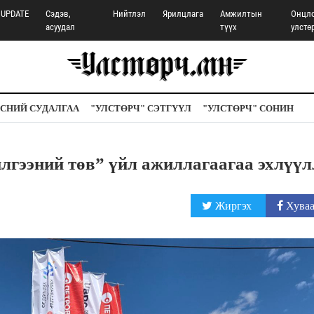
UPDATE
Сэдэв,
Нийтлэл
Ярилцлага
Амжилтын
Онцл
асуудал
түүх
улстө
СНИЙ СУДАЛГАА
"УЛСТӨРЧ" СЭТГҮҮЛ
"УЛСТӨРЧ" СОНИН
лгээний төв” үйл ажиллагаагаа эхлүүл
Жиргэх
Хуваа