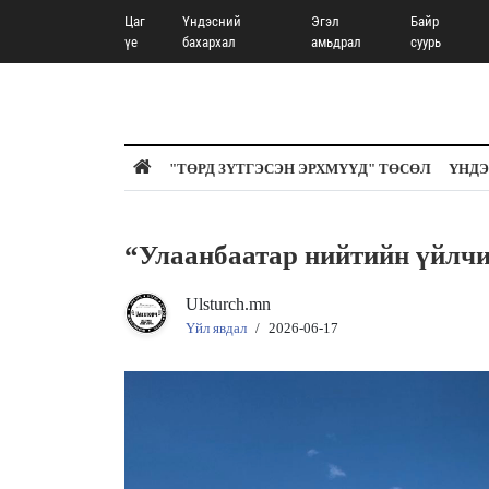
Цаг
Үндэсний
Эгэл
Байр
үе
бахархал
амьдрал
суурь
"ТӨРД ЗҮТГЭСЭН ЭРХМҮҮД" ТӨСӨЛ
ҮНДЭ
“Улаанбаатар нийтийн үйлчи
Ulsturch.mn
Үйл явдал
/
2026-06-17