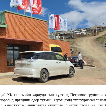
аци” ХК нийгмийн хариуцлагын хүрээнд Петровис групптэй 
хороонд иргэдийн өдөр тутмын хэрэгцээнд тулгуурласан “Улаа
г хэрэгжүүлж, ашиглалтад орууллаа. Энэхүү төсөл нь дэд 