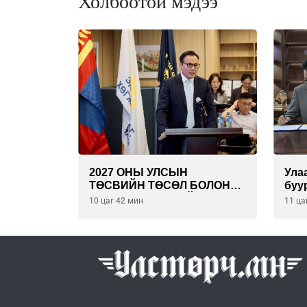
Холбоотой мэдээ
2027 ОНЫ УЛСЫН
Ула
ТӨСВИЙН ТӨСӨЛ БОЛОН
буу
2026 ОНЫ ТӨСВИЙН
эрү
10 цаг 42 мин
11 ца
ТОДОТГОЛЫН ТӨСЛИЙН
төс
ОЛОН НИЙТИЙН
бая
ХЭЛЭЛЦҮҮЛЭГ БОЛЛОО
тай