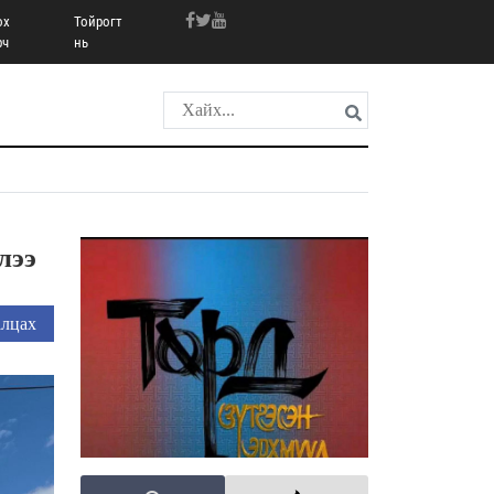
ох
Тойрогт
рч
нь
лээ
лцах