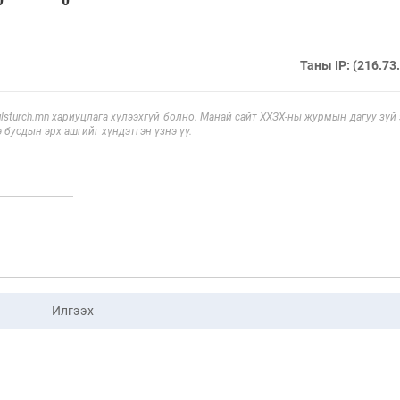
Таны IP: (216.73
sturch.mn хариуцлага хүлээхгүй болно. Манай сайт ХХЗХ-ны журмын дагуу зүй
э бусдын эрх ашгийг хүндэтгэн үзнэ үү.
Илгээх