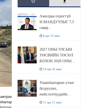
Ажилдаа очдоггүй
Н.МАНДУУЛЫГ 7,5
саяар
УРАМШУУЛЖЭЭ
8 цаг 55 мин
2027 ОНЫ УЛСЫН
ТӨСВИЙН ТӨСӨЛ
БОЛОН 2026 ОНЫ
ТӨСВИЙН
10 цаг 42 мин
ТОДОТГОЛЫН
ТӨСЛИЙН ОЛОН
Улаанбаатарын утааг
НИЙТИЙН
бууруулах,
ХЭЛЭЛЦҮҮЛЭГ
нийслэлчүүдийн
БОЛЛОО
хамтран
эрүүл мэндийг
нбаатар
11 цаг 11 мин
хамгаалах төслийг
бүтцээс