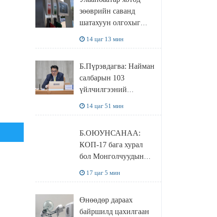
худалдаж авахаар
зөөврийн саванд
болжээ
шатахуун олгохыг
хязгаарласан бол орон
14 цаг 13 мин
нутагт ийм хориг
мөрдөгдөхгүй
Б.Пүрэвдагва: Найман
салбарын 103
үйлчилгээний
бүртгэлийг
14 цаг 51 мин
цуцалснаар бизнес
эрхлэхэд таатай
Б.ОЮУНСАНАА:
нөхцөл бүрдэнэ
КОП-17 бага хурал
бол Монголчуудын
байгаль дэлхийгээ
17 цаг 5 мин
хамгаалж байгаа
бодлого шийдвэрийг
Өнөөдөр дараах
ДЭЛХИЙД
байршилд цахилгаан
СУРТАЛЧИЛАХ гол