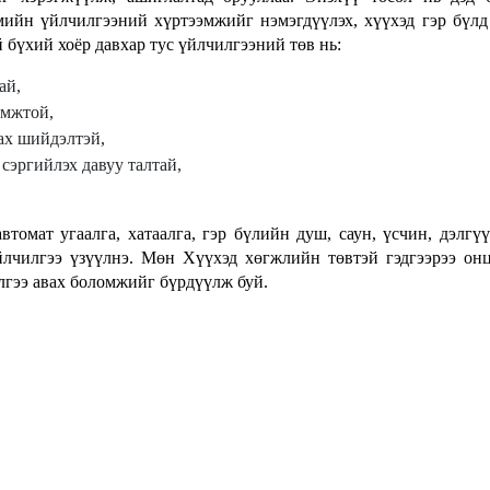
ийн үйлчилгээний хүртээмжийг нэмэгдүүлэх, хүүхэд гэр бүлд
 бүхий хоёр давхар тус үйлчилгээний төв нь:
ай,
омжтой,
ах шийдэлтэй,
 сэргийлэх давуу талтай,
томат угаалга, хатаалга, гэр бүлийн душ, саун, үсчин, дэлгүү
лчилгээ үзүүлнэ. Мөн Хүүхэд хөгжлийн төвтэй гэдгээрээ он
илгээ авах боломжийг бүрдүүлж буй.