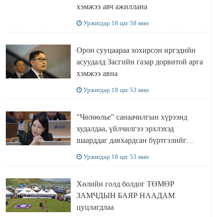
хэмжээ авч ажиллана
Уржигдар 18 цаг 58 мин
Орон сууцаараа хохирсон иргэдийн
асуудалд Засгийн газар дорвитой арга
хэмжээ авна
Уржигдар 18 цаг 53 мин
"Чөлөөлье" санаачилгын хүрээнд
худалдаа, үйлчилгээ эрхлэхэд
шаарддаг давхардсан бүртгэлийг
хүчингүй болгох тогтоолын төслийг
Уржигдар 18 цаг 53 мин
баталлаа
Хөлийн голд болдог ТӨМӨР
ЗАМЧДЫН БАЯР НААДАМ
цуцлагдлаа