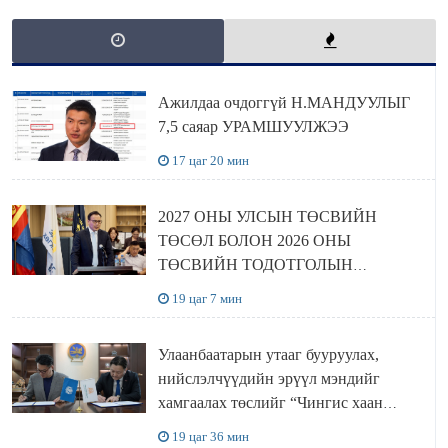
Ажилдаа очдоггүй Н.МАНДУУЛЫГ
7,5 саяар УРАМШУУЛЖЭЭ
17 цаг 20 мин
2027 ОНЫ УЛСЫН ТӨСВИЙН
ТӨСӨЛ БОЛОН 2026 ОНЫ
ТӨСВИЙН ТОДОТГОЛЫН
ТӨСЛИЙН ОЛОН НИЙТИЙН
19 цаг 7 мин
ХЭЛЭЛЦҮҮЛЭГ БОЛЛОО
Улаанбаатарын утааг бууруулах,
нийслэлчүүдийн эрүүл мэндийг
хамгаалах төслийг “Чингис хаан
баялгийн сан нэгдэл” ХХК-тай
19 цаг 36 мин