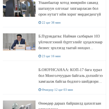
Улаанбаатар хотод зөөврийн саванд
шатахуун олгохыг хязгаарласан бол
орон нутагт ийм хориг мөрдөгдөхгүй
22 цаг 38 мин
Б.Пүрэвдагва: Найман салбарын 103
үйлчилгээний бүртгэлийг цуцалснаар
бизнес эрхлэхэд таатай нөхцөл
бүрдэнэ
23 цаг 16 мин
Б.ОЮУНСАНАА: КОП-17 бага хурал
бол Монголчуудын байгаль дэлхийгээ
хамгаалж байгаа бодлого шийдвэрийг
ДЭЛХИЙД СУРТАЛЧИЛАХ гол
Өчигдөр 12 цаг 03 мин
бодлого
Өнөөдөр дараах байршилд цахилгаан