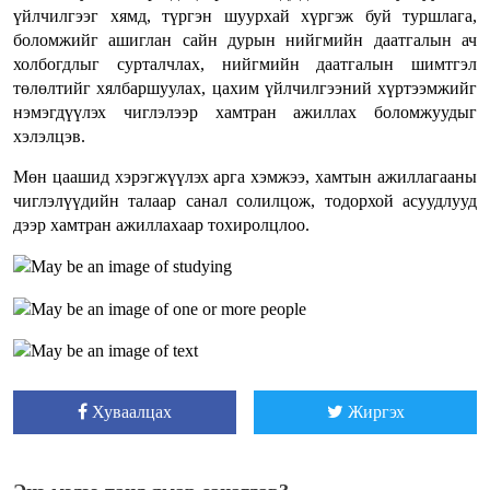
үйлчилгээг хямд, түргэн шуурхай хүргэж буй туршлага,
боломжийг ашиглан сайн дурын нийгмийн даатгалын ач
холбогдлыг сурталчлах, нийгмийн даатгалын шимтгэл
төлөлтийг хялбаршуулах, цахим үйлчилгээний хүртээмжийг
нэмэгдүүлэх чиглэлээр хамтран ажиллах боломжуудыг
хэлэлцэв.
Мөн цаашид хэрэгжүүлэх арга хэмжээ, хамтын ажиллагааны
чиглэлүүдийн талаар санал солилцож, тодорхой асуудлууд
дээр хамтран ажиллахаар тохиролцлоо.
Хуваалцах
Жиргэх