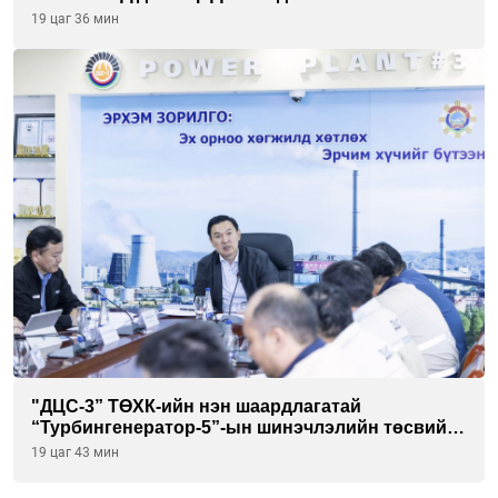
төслийг “Чингис хаан баялгийн сан нэгдэл” ХХК-
19 цаг 36 мин
тай хамтран хэрэгжүүлнэ
"ДЦС-3” ТӨХК-ийн нэн шаардлагатай
“Турбингенератор-5”-ын шинэчлэлийн төсвийг
шийдвэрлэхээр болов
19 цаг 43 мин