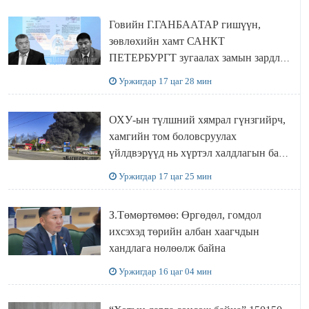
Говийн Г.ГАНБААТАР гишүүн,
зөвлөхийн хамт САНКТ
ПЕТЕРБУРГТ зугаалах замын зардлаа
“ИНҮТ” ТӨХХК даажээ
Уржигдар 17 цаг 28 мин
ОХУ-ын түлшний хямрал гүнзгийрч,
хамгийн том боловсруулах
үйлдвэрүүд нь хүртэл халдлагын бай
болов
Уржигдар 17 цаг 25 мин
З.Төмөртөмөө: Өргөдөл, гомдол
ихсэхэд төрийн албан хаагчдын
хандлага нөлөөлж байна
Уржигдар 16 цаг 04 мин