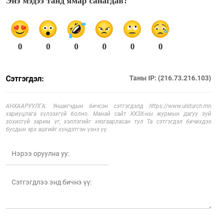
Энэ мэдээ танд ямар санагдав?
0
0
0
0
0
0
Сэтгэгдэл:
Таны IP: (216.73.216.103)
АНХААРУУЛГА: Уншигчдын бичсэн сэтгэгдэлд https://www.ulsturch.mn
хариуцлага хүлээхгүй болно. Манай сайт ХХЗХ-ны журмын дагуу зүй
зохисгүй зарим үг, хэллэгийг хязгаарласан тул Та сэтгэгдэл бичихдээ
бусдын эрх ашгийг хүндэтгэн үзнэ үү.