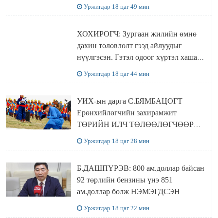
Уржигдар 18 цаг 49 мин
ХОХИРОГЧ: Зургаан жилийн өмнө
дахин төлөвлөлт гээд айлуудыг
нүүлгэсэн. Гэтэл одоог хүртэл хашаа
байшин ч байхгүй, орон сууц ч
Уржигдар 18 цаг 44 мин
байхгүй хаана амьдрахаа мэдэхгүй явж
байна
УИХ-ын дарга С.БЯМБАЦОГТ
Ерөнхийлөгчийн захирамжит
ТӨРИЙН ИЛЧ ТӨЛӨӨЛӨГЧӨӨР
Сутай хайрханы тахилгад оролцжээ
Уржигдар 18 цаг 28 мин
Б.ДАШПҮРЭВ: 800 ам.доллар байсан
92 төрлийн бензины үнэ 851
ам.доллар болж НЭМЭГДСЭН
Уржигдар 18 цаг 22 мин