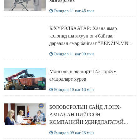
хязгаарлана
Өчигдөр 11 цаг 45 мин
Б.ХҮРЭЛБААТАР: Хаана ямар
колонкд шатахуун өгч байгаа,
дараалал ямар байгааг "BENZIN.MN”
сайтаас харах боломжтой
Өчигдөр 11 цаг 00 мин
Монголын экспорт 12.2 тэрбум
ам.долларт хүрэв
Өчигдөр 10 цаг 16 мин
БОЛОВСРОЛЫН САЙД Л.ЭНХ-
АМГАЛАН ПИЙРСОН
КОМПАНИЙН УДИРДЛАГАТАЙ
УУЛЗЛАА
Өчигдөр 09 цаг 28 мин