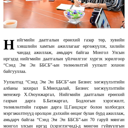
Н
ийгмийн даатгалын ерөнхий газар төр, хувийн
хэвшлийн хамтын ажиллагааг өргөжүүлэх, хилийн
чандад ажиллаж, амьдарч байгаа Монгол Улсын
иргэдэд нийгмийн даатгалын үйлчилгээг хүргэх зорилгоор
“Сэнд Эм Эн ББСБ”-ын төлөөлөлтэй уулзалт зохион
байгууллаа.
Уулзалтад “Сэнд Эм Эн ББСБ”-ын Бизнес хөгжүүлэлтийн
албаны захирал Б.Мөнхдалай, Бизнес хөгжүүлэлтийн
менежер Х.Оюунжаргал, Нийгмийн даатгалын ерөнхий
газрын дарга Б.Батжаргал, Бодлогын хэрэгжилт,
төлөвлөлтийн газрын дарга Ц.Ганцэцэг болон холбогдох
мэргэжилтнүүд оролцон дэлхийн өнцөг булан бүрд ажиллаж,
амьдарч байгаа “Сэнд Эм Эн ББСБ”-ын 70 гаруй мянган
монгол улсын иргэд (хэрэглэгчид)-д мөнгөн гуйвуулгын