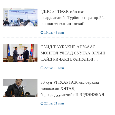
хамтран хэрэгжүүлнэ
"ДЦС-3” ТӨХК-ийн нэн
шаардлагатай “Турбингенератор-5”-
ын шинэчлэлийн төсвийг
шийдвэрлэхээр болов
19 цаг 43 мин
САЙД Т.АУБАКИР АНУ-ААС
МОНГОЛ УЛСАД СУУГАА ЭЛЧИН
САЙД РИЧАРД БУАНГАНЫГ
ХҮЛЭЭН АВЧ УУЛЗЛАА
22 цаг 13 мин
30 хүн УГГААРТАЖ нас барахад
нөлөөлсөн ХЯТАД
барьцалдуулагчийг Ц.ЭРДЭНЭБАЯР
захирал дахин худалдаж авахаар
22 цаг 21 мин
болжээ