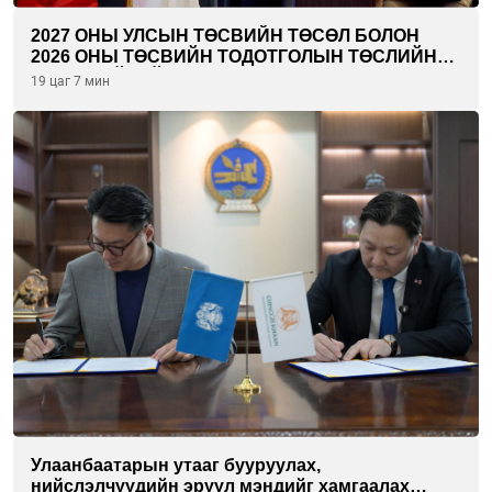
2027 ОНЫ УЛСЫН ТӨСВИЙН ТӨСӨЛ БОЛОН
2026 ОНЫ ТӨСВИЙН ТОДОТГОЛЫН ТӨСЛИЙН
ОЛОН НИЙТИЙН ХЭЛЭЛЦҮҮЛЭГ БОЛЛОО
19 цаг 7 мин
Улаанбаатарын утааг бууруулах,
нийслэлчүүдийн эрүүл мэндийг хамгаалах