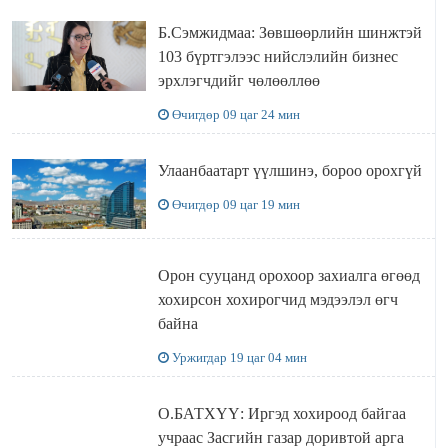
Б.Сэмжидмаа: Зөвшөөрлийн шинжтэй
103 бүртгэлээс нийслэлийн бизнес
эрхлэгчдийг чөлөөллөө
Өчигдөр 09 цаг 24 мин
Улаанбаатарт үүлшинэ, бороо орохгүй
Өчигдөр 09 цаг 19 мин
Орон сууцанд орохоор захиалга өгөөд
хохирсон хохирогчид мэдээлэл өгч
байна
Уржигдар 19 цаг 04 мин
О.БАТХҮҮ: Иргэд хохироод байгаа
учраас Засгийн газар доривтой арга