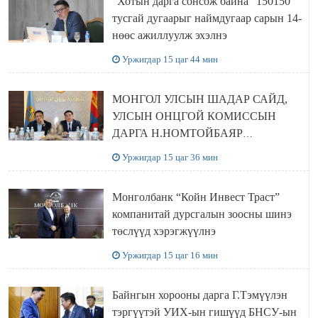
“Хотын дарга сонсож байна” 150150
тусгай дугаарыг наймдугаар сарын 14-
нөөс ажиллуулж эхэлнэ
Уржигдар 15 цаг 44 мин
МОНГОЛ УЛСЫН ШАДАР САЙД,
УЛСЫН ОНЦГОЙ КОМИССЫН
ДАРГА Н.НОМТОЙБАЯР
ӨМНӨГОВЬ АЙМАГТ
Уржигдар 15 цаг 36 мин
АЖИЛЛАЛАА
Монголбанк “Койн Инвест Траст”
компанитай дурсгалын зоосны шинэ
төслүүд хэрэгжүүлнэ
Уржигдар 15 цаг 16 мин
Байнгын хорооны дарга Г.Тэмүүлэн
тэргүүтэй УИХ-ын гишүүд БНСУ-ын