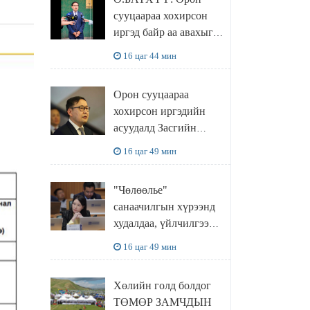
сууцаараа хохирсон
иргэд байр аа авахыг л
хүсэж байна. Иргэд
16 цаг 44 мин
хохироод байгаа
учраас Засгийн газар
Орон сууцаараа
доривтой арга хэмжээ
хохирсон иргэдийн
авч ажиллана
асуудалд Засгийн
газар дорвитой арга
16 цаг 49 мин
хэмжээ авна
"Чөлөөлье"
санаачилгын хүрээнд
худалдаа, үйлчилгээ
эрхлэхэд шаарддаг
16 цаг 49 мин
давхардсан
бүртгэлийг хүчингүй
Хөлийн голд болдог
болгох тогтоолын
ТӨМӨР ЗАМЧДЫН
төслийг баталлаа