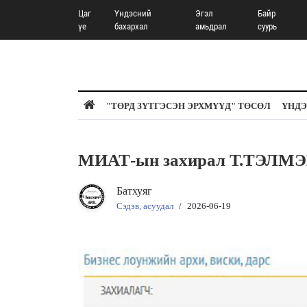
Цаг
Үндэсний
Эгэл
Байр
үе
бахархал
амьдрал
суурь
"ТӨРД ЗҮТГЭСЭН ЭРХМҮҮД" ТӨСӨЛ
ҮНДЭ
МИАТ-ын захирал Т.ТЭЛМЭН
Батхуяг
Сэдэв, асуудал
/
2026-06-19