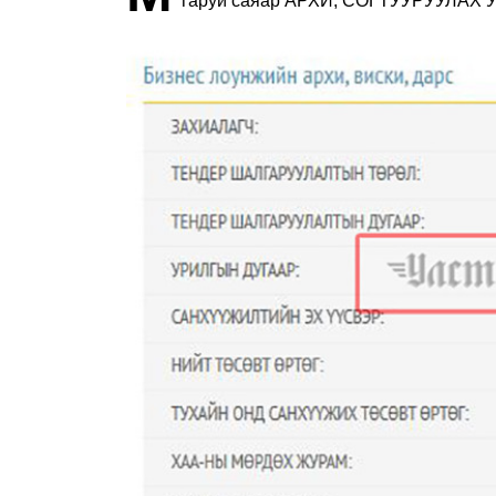
гаруй саяар АРХИ, СОГТУУРУУЛАХ 