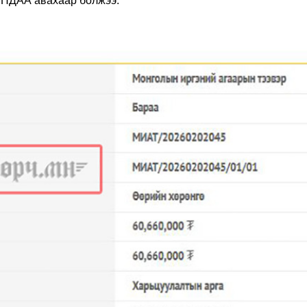
УНДАА авахаар болжээ.