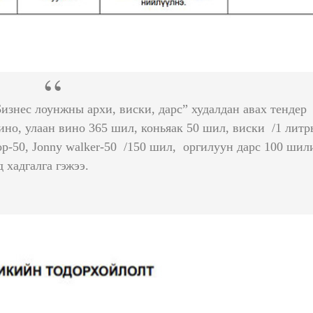
Бизнес лоунжны архи, виски, дарс” худалдан авах тендер
ино, улаан вино 365 шил, коньяак 50 шил, виски /1 лит
sop-50, Jonny walker-50 /150 шил, оргилуун дарс 100 шил
хадгалга гэжээ.