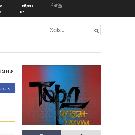
ох
Тойрогт
рч
нь
гэнэ
лцах