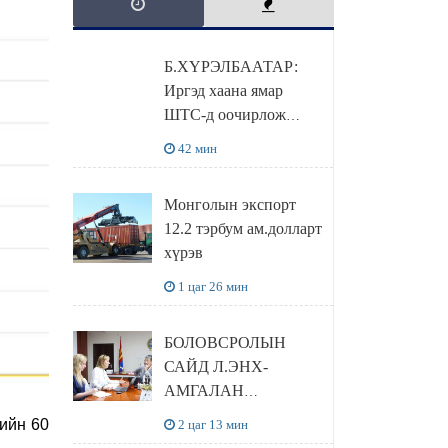
Б.ХҮРЭЛБААТАР:
Иргэд хаана ямар
ШТС-д оочирлож
байгааг benzin.mn-ээс
42 мин
мэдэх боломжтой
Монголын экспорт
12.2 тэрбум ам.долларт
хүрэв
1 цаг 26 мин
БОЛОВСРОЛЫН
САЙД Л.ЭНХ-
АМГАЛАН
ПИЙРСОН
вийн 60
2 цаг 13 мин
КОМПАНИЙН