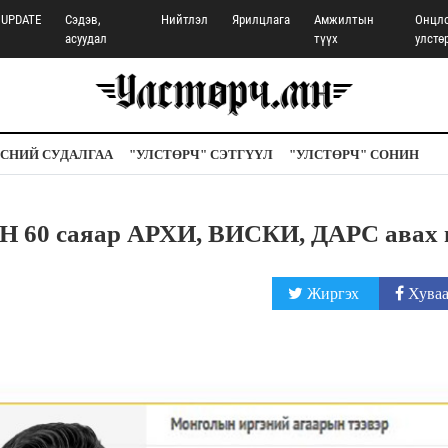
UPDATE
Сэдэв,
Нийтлэл
Ярилцлага
Амжилтын
Онцл
асуудал
түүх
улстө
СНИЙ СУДАЛГАА
"УЛСТӨРЧ" СЭТГҮҮЛ
"УЛСТӨРЧ" СОНИН
 60 саяар АРХИ, ВИСКИ, ДАРС авах 
Жиргэх
Хуваа