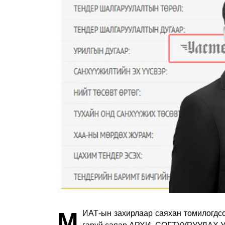
М
ИАТ-ын захирлаар саяхан томилогдсо