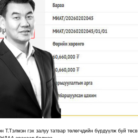
н Т.Тэлмэн гэх залуу татвар төлөгчдийн бүрдүүлж буй төс