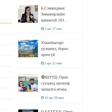
УДИРДЛАГАТАЙ
Б.Сэмжидмаа:
УУЛЗЛАА
Зөвшөөрлийн
шинжтэй 103
бүртгэлээс
2 цаг 17 мин
нийслэлийн бизнес
эрхлэгчдийг
Улаанбаатарт
чөлөөллөө
үүлшинэ, бороо
орохгүй
2 цаг 22 мин
🔴ШУУД: Орон
сууцанд орохоор
захиалга өгөөд
хохирсон хохирогчид
16 цаг 38 мин
мэдээлэл өгч байна
О.БАТХҮҮ: Орон