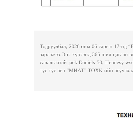
Тодруулбал, 2026 оны 06 сарын 17-нд “
зарлажээ.Энэ хүрээнд 365 шил цагаан в
савалгаатай jack Daniels-50, Hennesy w
тус тус авч “МИАТ” ТӨХК-ийн агуулхад 