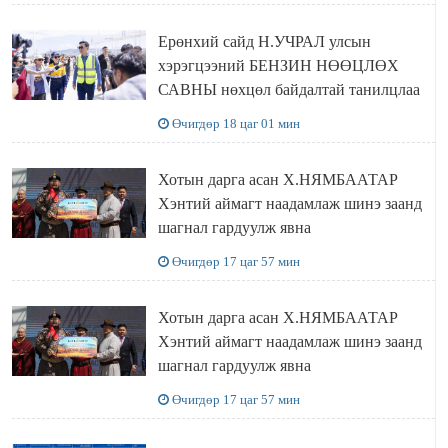
Ерөнхий сайд Н.УЧРАЛ улсын
хэрэгцээний БЕНЗИН НӨӨЦЛӨХ
САВНЫ нөхцөл байдалтай танилцлаа
Өчигдөр 18 цаг 01 мин
Хотын дарга асан Х.НЯМБААТАР
Хэнтий аймагт наадамлаж шинэ заанд
шагнал гардуулж явна
Өчигдөр 17 цаг 57 мин
Хотын дарга асан Х.НЯМБААТАР
Хэнтий аймагт наадамлаж шинэ заанд
шагнал гардуулж явна
Өчигдөр 17 цаг 57 мин