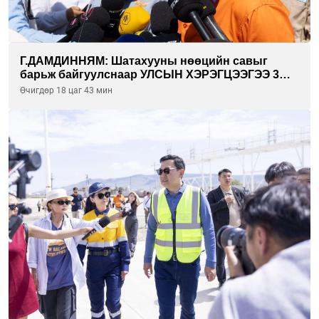
Г.ДАМДИННЯМ: Шатахууны нөөцийн савыг
барьж байгуулснаар УЛСЫН ХЭРЭГЦЭЭГЭЭ 3
САРААР НӨӨЦЛӨДӨГ болно
Өчигдөр 18 цаг 43 мин