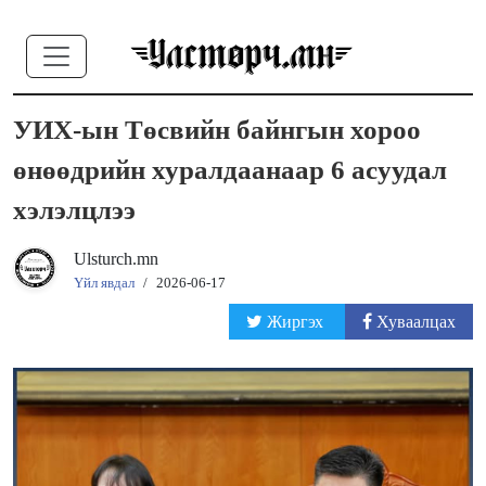
УИХ-ын Төсвийн байнгын хороо
өнөөдрийн хуралдаанаар 6 асуудал
хэлэлцлээ
Ulsturch.mn
Үйл явдал
/
2026-06-17
Жиргэх
Хуваалцах