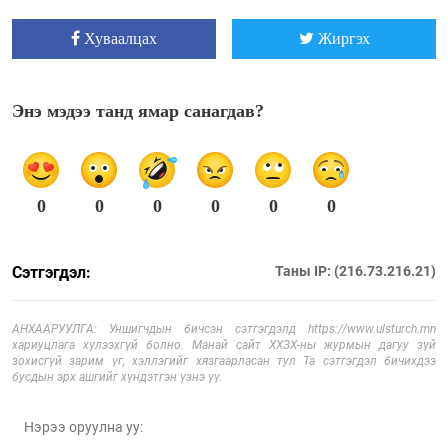
Хуваалцах
Жиргэх
Энэ мэдээ танд ямар санагдав?
0
0
0
0
0
0
Сэтгэгдэл:
Таны IP: (216.73.216.21)
АНХААРУУЛГА: Уншигчдын бичсэн сэтгэгдэлд https://www.ulsturch.mn
хариуцлага хүлээхгүй болно. Манай сайт ХХЗХ-ны журмын дагуу зүй
зохисгүй зарим үг, хэллэгийг хязгаарласан тул Та сэтгэгдэл бичихдээ
бусдын эрх ашгийг хүндэтгэн үзнэ үү.