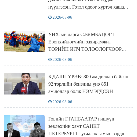
нүүлгэсэн. Гэтэл одоог хүртэл хашаа
байшин ч байхгүй, орон сууц ч
2026-08-06
байхгүй хаана амьдрахаа мэдэхгүй явж
байна
УИХ-ын дарга С.БЯМБАЦОГТ
Ерөнхийлөгчийн захирамжит
ТӨРИЙН ИЛЧ ТӨЛӨӨЛӨГЧӨӨР
Сутай хайрханы тахилгад оролцжээ
2026-08-06
Б.ДАШПҮРЭВ: 800 ам.доллар байсан
92 төрлийн бензины үнэ 851
ам.доллар болж НЭМЭГДСЭН
2026-08-06
Говийн Г.ГАНБААТАР гишүүн,
зөвлөхийн хамт САНКТ
ПЕТЕРБУРГТ зугаалах замын зардлаа