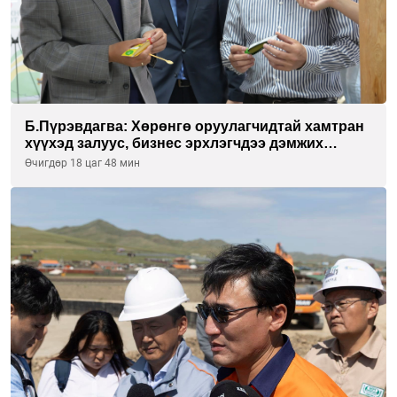
Б.Пүрэвдагва: Хөрөнгө оруулагчидтай хамтран
хүүхэд залуус, бизнес эрхлэгчдээ дэмжих
инкубатор төвүүдийг хотын захын
Өчигдөр 18 цаг 48 мин
хорооллуудад байгуулна