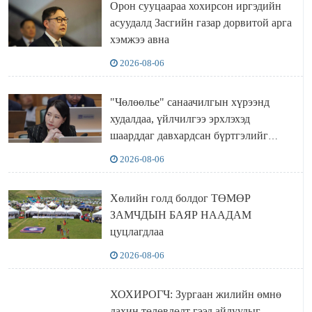
Орон сууцаараа хохирсон иргэдийн
асуудалд Засгийн газар дорвитой арга
хэмжээ авна
2026-08-06
"Чөлөөлье" санаачилгын хүрээнд
худалдаа, үйлчилгээ эрхлэхэд
шаарддаг давхардсан бүртгэлийг
хүчингүй болгох тогтоолын төслийг
2026-08-06
баталлаа
Хөлийн голд болдог ТӨМӨР
ЗАМЧДЫН БАЯР НААДАМ
цуцлагдлаа
2026-08-06
ХОХИРОГЧ: Зургаан жилийн өмнө
дахин төлөвлөлт гээд айлуудыг