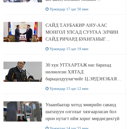
шийдвэрлэхээр болов
Уржигдар 17 цаг 50 мин
САЙД Т.АУБАКИР АНУ-ААС
МОНГОЛ УЛСАД СУУГАА ЭЛЧИН
САЙД РИЧАРД БУАНГАНЫГ
ХҮЛЭЭН АВЧ УУЛЗЛАА
Уржигдар 15 цаг 19 мин
30 хүн УГГААРТАЖ нас барахад
нөлөөлсөн ХЯТАД
барьцалдуулагчийг Ц.ЭРДЭНЭБАЯР
захирал дахин худалдаж авахаар
Уржигдар 15 цаг 12 мин
болжээ
Улаанбаатар хотод зөөврийн саванд
шатахуун олгохыг хязгаарласан бол
орон нутагт ийм хориг мөрдөгдөхгүй
Уржигдар 14 цаг 55 мин