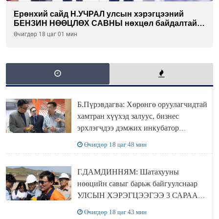
Ерөнхий сайд Н.УЧРАЛ улсын хэрэгцээний
БЕНЗИН НӨӨЦЛӨХ САВНЫ нөхцөл байдалтай
танилцлаа
Өчигдөр 18 цаг 01 мин
Б.Пүрэвдагва: Хөрөнгө оруулагчидтай
хамтран хүүхэд залуус, бизнес
эрхлэгчдээ дэмжих инкубатор
төвүүдийг хотын захын хорооллуудад
Өчигдөр 18 цаг 48 мин
байгуулна
Г.ДАМДИННЯМ: Шатахууны
нөөцийн савыг барьж байгуулснаар
УЛСЫН ХЭРЭГЦЭЭГЭЭ 3 САРААР
НӨӨЦЛӨДӨГ болно
Өчигдөр 18 цаг 43 мин