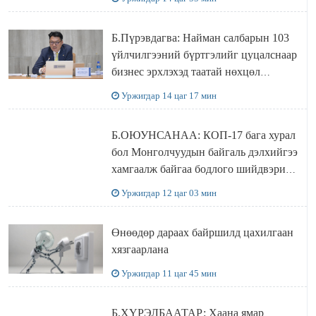
Б.Пүрэвдагва: Найман салбарын 103
үйлчилгээний бүртгэлийг цуцалснаар
бизнес эрхлэхэд таатай нөхцөл
бүрдэнэ
Уржигдар 14 цаг 17 мин
Б.ОЮУНСАНАА: КОП-17 бага хурал
бол Монголчуудын байгаль дэлхийгээ
хамгаалж байгаа бодлого шийдвэрийг
ДЭЛХИЙД СУРТАЛЧИЛАХ гол
Уржигдар 12 цаг 03 мин
бодлого
Өнөөдөр дараах байршилд цахилгаан
хязгаарлана
Уржигдар 11 цаг 45 мин
Б.ХҮРЭЛБААТАР: Хаана ямар