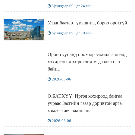
Уржигдар 09 цаг 24 мин
Улаанбаатарт үүлшинэ, бороо орохгүй
Уржигдар 09 цаг 19 мин
Орон сууцанд орохоор захиалга өгөөд
хохирсон хохирогчид мэдээлэл өгч
байна
2026-08-06
О.БАТХҮҮ: Иргэд хохироод байгаа
учраас Засгийн газар доривтой арга
хэмжээ авч ажиллана
2026-08-06