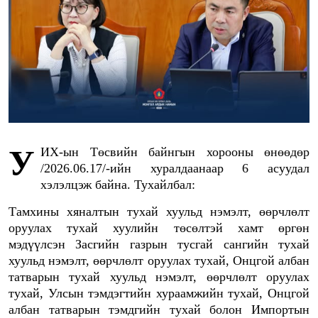
УИХ-ын Төсвийн байнгын хорооны өнөөдөр
/2026.06.17/-ийн хуралдаанаар 6 асуудал
хэлэлцэж байна. Тухайлбал:
Тамхины хяналтын тухай хуульд нэмэлт, өөрчлөлт
оруулах тухай хуулийн төсөлтэй хамт өргөн
мэдүүлсэн Засгийн газрын тусгай сангийн тухай
хуульд нэмэлт, өөрчлөлт оруулах тухай, Онцгой албан
татварын тухай хуульд нэмэлт, өөрчлөлт оруулах
тухай, Улсын тэмдэгтийн хураамжийн тухай, Онцгой
албан татварын тэмдгийн тухай болон Импортын