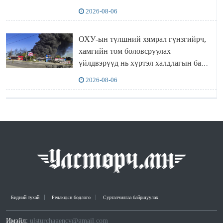
“ИНҮТ” ТӨХХК даажээ
2026-08-06
ОХУ-ын түлшний хямрал гүнзгийрч,
хамгийн том боловсруулах
үйлдвэрүүд нь хүртэл халдлагын бай
болов
2026-08-06
Бидний тухай
Редакцын бодлого
Сурталчилгаа байршуулах
Имэйл:
ulsturchagency@gmail.com