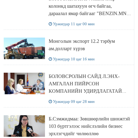
колонкд шатахуун өгч байгаа,
дараалал ямар байгааг "BENZIN.MN”
сайтаас харах боломжтой
Уржигдар 11 цаг 00 мин
Монголын экспорт 12.2 тэрбум
ам.долларт хүрэв
Уржигдар 10 цаг 16 мин
БОЛОВСРОЛЫН САЙД Л.ЭНХ-
АМГАЛАН ПИЙРСОН
КОМПАНИЙН УДИРДЛАГАТАЙ
УУЛЗЛАА
Уржигдар 09 цаг 28 мин
Б.Сэмжидмаа: Зөвшөөрлийн шинжтэй
103 бүртгэлээс нийслэлийн бизнес
эрхлэгчдийг чөлөөллөө