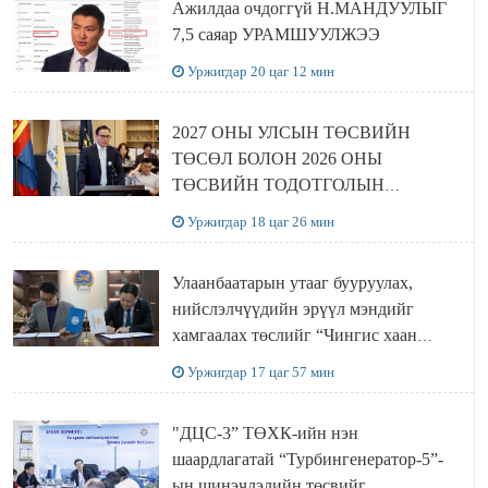
Ажилдаа очдоггүй Н.МАНДУУЛЫГ
7,5 саяар УРАМШУУЛЖЭЭ
Уржигдар 20 цаг 12 мин
2027 ОНЫ УЛСЫН ТӨСВИЙН
ТӨСӨЛ БОЛОН 2026 ОНЫ
ТӨСВИЙН ТОДОТГОЛЫН
ТӨСЛИЙН ОЛОН НИЙТИЙН
Уржигдар 18 цаг 26 мин
ХЭЛЭЛЦҮҮЛЭГ БОЛЛОО
Улаанбаатарын утааг бууруулах,
нийслэлчүүдийн эрүүл мэндийг
хамгаалах төслийг “Чингис хаан
баялгийн сан нэгдэл” ХХК-тай
Уржигдар 17 цаг 57 мин
хамтран хэрэгжүүлнэ
"ДЦС-3” ТӨХК-ийн нэн
шаардлагатай “Турбингенератор-5”-
ын шинэчлэлийн төсвийг