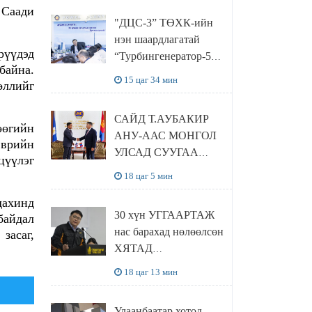
 Саади
“Чингис хаан
"ДЦС-3” ТӨХК-ийн
баялгийн сан нэгдэл”
нэн шаардлагатай
ХХК-тай хамтран
рүүдэд
“Турбингенератор-5”-
хэрэгжүүлнэ
байна.
ын шинэчлэлийн
15 цаг 34 мин
өллийг
төсвийг
шийдвэрлэхээр болов
САЙД Т.АУБАКИР
өөгийн
АНУ-ААС МОНГОЛ
эврийн
УЛСАД СУУГАА
цүүлэг
ЭЛЧИН САЙД
18 цаг 5 мин
РИЧАРД
дахинд
БУАНГАНЫГ
30 хүн УГГААРТАЖ
байдал
ХҮЛЭЭН АВЧ
нас барахад нөлөөлсөн
засаг,
УУЛЗЛАА
ХЯТАД
барьцалдуулагчийг
18 цаг 13 мин
Ц.ЭРДЭНЭБАЯР
захирал дахин
Улаанбаатар хотод