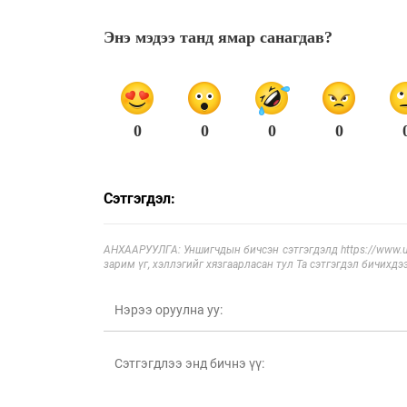
Энэ мэдээ танд ямар санагдав?
0
0
0
0
Сэтгэгдэл:
АНХААРУУЛГА: Уншигчдын бичсэн сэтгэгдэлд https://www.ul
зарим үг, хэллэгийг хязгаарласан тул Та сэтгэгдэл бичихдэ