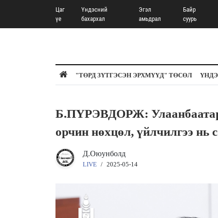
Цаг
Үндэсний
Эгэл
Байр
үе
бахархал
амьдрал
суурь
"ТӨРД ЗҮТГЭСЭН ЭРХМҮҮД" ТӨСӨЛ
ҮНДЭ
Б.ПҮРЭВДОРЖ: Улаанбаатар х
орчин нөхцөл, үйлчилгээ нь 
Д.Оюунболд
LIVE
/
2025-05-14