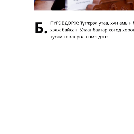
Б.
ПҮРЭВДОРЖ: Түгжрэл утаа, хүн амын б
хэлж байсан. Улаанбаатар хотод хөрө
тусам төвлөрөл нэмэгдэнэ