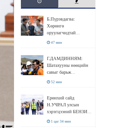
Б.Пүрэвдагва:
Хөрөнгө
оруулагчидтай
хамтран хүүхэд залуус,
47 мин
бизнес эрхлэгчдээ
дэмжих инкубатор
Г.ДАМДИННЯМ:
төвүүдийг хотын
Шатахууны нөөцийн
захын хорооллуудад
савыг барьж
байгуулна
байгуулснаар УЛСЫН
52 мин
ХЭРЭГЦЭЭГЭЭ 3
САРААР
Ерөнхий сайд
НӨӨЦЛӨДӨГ болно
Н.УЧРАЛ улсын
хэрэгцээний БЕНЗИН
НӨӨЦЛӨХ САВНЫ
1 цаг 34 мин
нөхцөл байдалтай