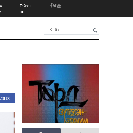
ох
Тойрогт
рч
нь
лцах