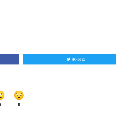
Жиргэх
0
0