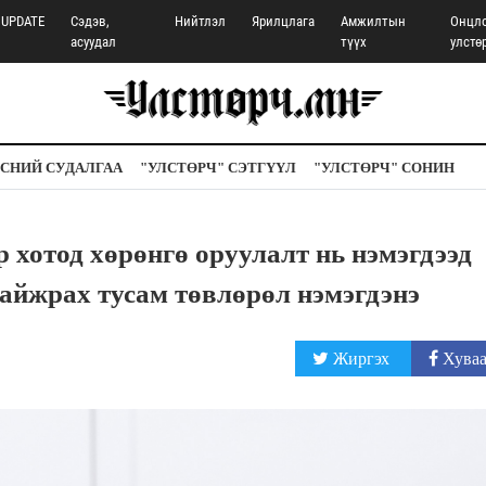
UPDATE
Сэдэв,
Нийтлэл
Ярилцлага
Амжилтын
Онцл
асуудал
түүх
улстө
СНИЙ СУДАЛГАА
"УЛСТӨРЧ" СЭТГҮҮЛ
"УЛСТӨРЧ" СОНИН
отод хөрөнгө оруулалт нь нэмэгдээд
сайжрах тусам төвлөрөл нэмэгдэнэ
Жиргэх
Хуваа