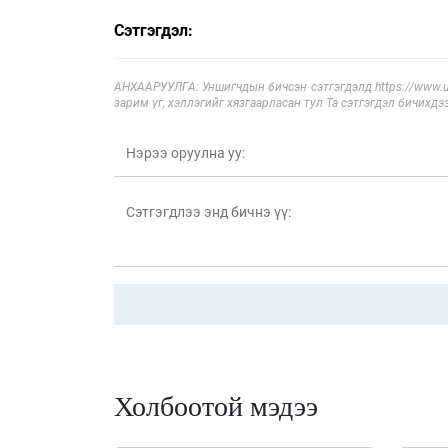
Сэтгэгдэл:
АНХААРУУЛГА: Уншигчдын бичсэн сэтгэгдэлд https://www.ul
зарим үг, хэллэгийг хязгаарласан тул Та сэтгэгдэл бичихдэ
Холбоотой мэдээ