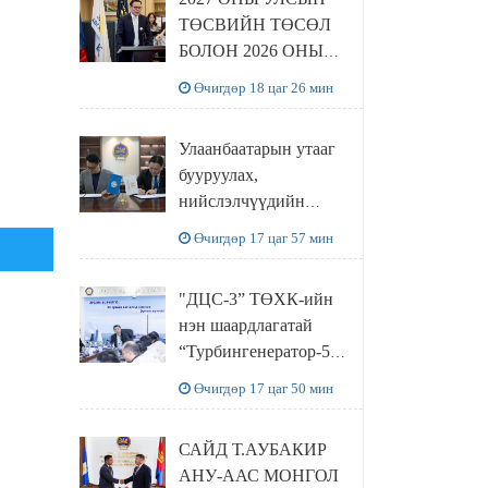
ТӨСВИЙН ТӨСӨЛ
БОЛОН 2026 ОНЫ
ТӨСВИЙН
Өчигдөр 18 цаг 26 мин
ТОДОТГОЛЫН
ТӨСЛИЙН ОЛОН
Улаанбаатарын утааг
НИЙТИЙН
бууруулах,
ХЭЛЭЛЦҮҮЛЭГ
нийслэлчүүдийн
БОЛЛОО
эрүүл мэндийг
Өчигдөр 17 цаг 57 мин
хамгаалах төслийг
“Чингис хаан
"ДЦС-3” ТӨХК-ийн
баялгийн сан нэгдэл”
нэн шаардлагатай
ХХК-тай хамтран
“Турбингенератор-5”-
хэрэгжүүлнэ
ын шинэчлэлийн
Өчигдөр 17 цаг 50 мин
төсвийг
шийдвэрлэхээр болов
САЙД Т.АУБАКИР
АНУ-ААС МОНГОЛ