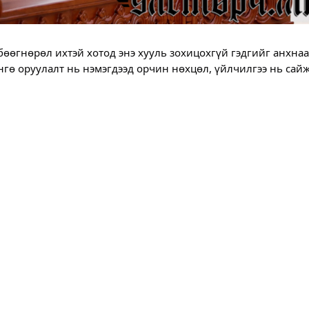
өөгнөрөл ихтэй хотод энэ хууль зохицохгүй гэдгийг анхнаа
нгө оруулалт нь нэмэгдээд орчин нөхцөл, үйлчилгээ нь сай