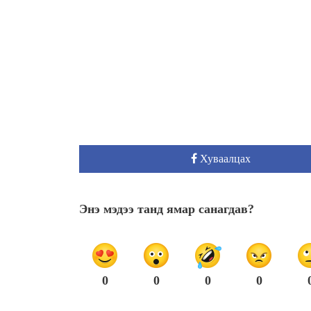
Хуваалцах
Энэ мэдээ танд ямар санагдав?
0
0
0
0