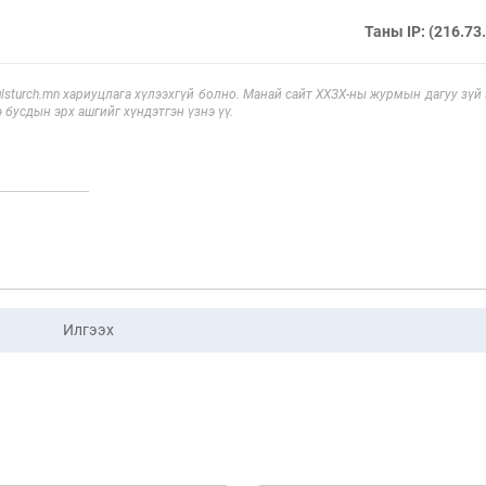
Таны IP: (216.73
sturch.mn хариуцлага хүлээхгүй болно. Манай сайт ХХЗХ-ны журмын дагуу зүй
э бусдын эрх ашгийг хүндэтгэн үзнэ үү.
Илгээх