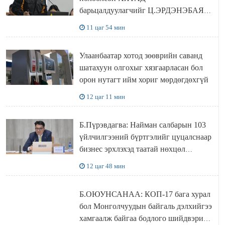
барьцалдуулагчийг Ц.ЭРДЭНЭБАЯР
захирал дахин худалдаж авахаар
11 цаг 54 мин
болжээ
Улаанбаатар хотод зөөврийн саванд
шатахуун олгохыг хязгаарласан бол
орон нутагт ийм хориг мөрдөгдөхгүй
12 цаг 11 мин
Б.Пүрэвдагва: Найман салбарын 103
үйлчилгээний бүртгэлийг цуцалснаар
бизнес эрхлэхэд таатай нөхцөл
бүрдэнэ
12 цаг 48 мин
Б.ОЮУНСАНАА: КОП-17 бага хурал
бол Монголчуудын байгаль дэлхийгээ
хамгаалж байгаа бодлого шийдвэрийг