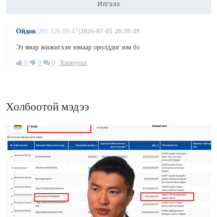
Илгээх
Ойдов
(202.126.89.47)
2026-07-05 20:39:49
Ээ ямар жижигхэн юмаар оролддог юм бэ
0
0
0
Хариулах
Холбоотой мэдээ