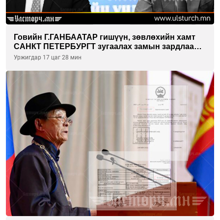
Говийн Г.ГАНБААТАР гишүүн, зөвлөхийн хамт
САНКТ ПЕТЕРБУРГТ зугаалах замын зардлаа
“ИНҮТ” ТӨХХК даажээ
Уржигдар 17 цаг 28 мин