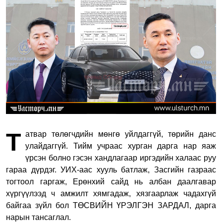
Т
атвар төлөгчдийн мөнгө уйлдаггүй, төрийн данс
улайдаггүй. Тийм учраас хурган дарга нар яаж
үрсэн болно гэсэн хандлагаар иргэдийн халаас руу
гараа дүрдэг. УИХ-аас хууль батлаж, Засгийн газраас
тогтоол гаргаж, Ерөнхий сайд нь албан даалгавар
хүргүүлээд ч амжилт хямгадаж, хязгаарлаж чадахгүй
байгаа зүйл бол ТӨСВИЙН ҮРЭЛГЭН ЗАРДАЛ, дарга
нарын тансаглал.