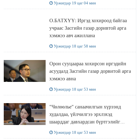
Уржигдар 19 цаг 04 мин
О.БАТХҮҮ: Иргэд хохироод байгаа
учраас Засгийн газар доривтой арга
хэмжээ авч ажиллана
Уржигдар 18 цаг 58 мин
Орон сууцаараа хохирсон иргэдийн
асуудалд Засгийн газар дорвитой арга
хэмжээ авна
Уржигдар 18 цаг 53 мин
"Чөлөөлье" санаачилгын хүрээнд
худалдаа, үйлчилгээ эрхлэхэд
шаарддаг давхардсан бүртгэлийг
хүчингүй болгох тогтоолын төслийг
Уржигдар 18 цаг 53 мин
баталлаа