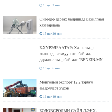
ДЭЛХИЙД СУРТАЛЧИЛАХ гол
15 цаг 2 мин
бодлого
Өнөөдөр дараах байршилд цахилгаан
хязгаарлана
15 цаг 20 мин
Б.ХҮРЭЛБААТАР: Хаана ямар
колонкд шатахуун өгч байгаа,
дараалал ямар байгааг "BENZIN.MN”
сайтаас харах боломжтой
16 цаг 6 мин
Монголын экспорт 12.2 тэрбум
ам.долларт хүрэв
16 цаг 49 мин
БОЛОВСРОЛЫН САЙД Л.ЭНХ-