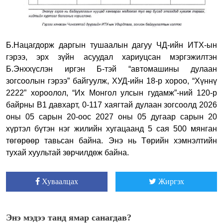
Б.Нацагдорж даргын тушаалын дагуу ЧД-ийн ИТХ-ын
гэрээ, эрх зүйн асуудал хариуцсан мэргэжилтэн
Б.Энххүслэн иргэн Б-тэй “автомашины дулаан
зогсоолын гэрээ” байгуулж, ХУД-ийн 18-р хороо, “Хүннү
2222” хороолол, “Их Монгол улсын гудамж”-ний 120-р
байрны В1 давхарт, 0-117 хаягтай дулаан зогсоолд 2026
оны 05 сарын 20-оос 2027 оны 05 дугаар сарын 20
хүртэл бүтэн нэг жилийн хугацаанд 5 сая 500 мянган
төгөрөөр тавьсан байна. Энэ нь Төрийн хэмнэлтийн
тухай хуультай зөрчилдөж байна.
Хуваалцах
Жиргэх
Энэ мэдээ танд ямар санагдав?