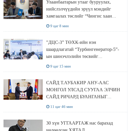
Улаанбаатарын утааг бууруулах,
нийслэлчүүдийн эрүүл мэндийг
хамгаалах төслийг “Чингис хаан
баялгийн сан нэгдэл” ХХК-тай
9 цаг 8 мин
хамтран хэрэгжүүлнэ
"ДЦС-3” ТӨХК-ийн нэн
шаардлагатай “Турбингенератор-5”-
ын шинэчлэлийн төсвийг
шийдвэрлэхээр болов
9 цаг 15 мин
САЙД Т.АУБАКИР АНУ-ААС
МОНГОЛ УЛСАД СУУГАА ЭЛЧИН
САЙД РИЧАРД БУАНГАНЫГ
ХҮЛЭЭН АВЧ УУЛЗЛАА
11 цаг 46 мин
30 хүн УГГААРТАЖ нас барахад
нөлөөлсөн ХЯТАД