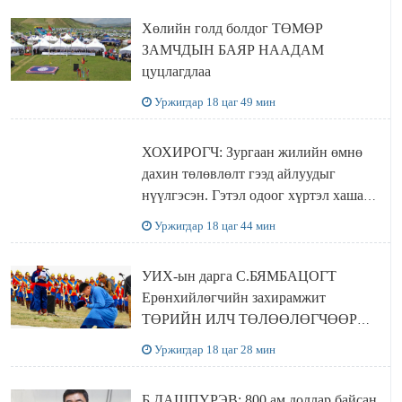
Хөлийн голд болдог ТӨМӨР
ЗАМЧДЫН БАЯР НААДАМ
цуцлагдлаа
Уржигдар 18 цаг 49 мин
ХОХИРОГЧ: Зургаан жилийн өмнө
дахин төлөвлөлт гээд айлуудыг
нүүлгэсэн. Гэтэл одоог хүртэл хашаа
байшин ч байхгүй, орон сууц ч
Уржигдар 18 цаг 44 мин
байхгүй хаана амьдрахаа мэдэхгүй явж
байна
УИХ-ын дарга С.БЯМБАЦОГТ
Ерөнхийлөгчийн захирамжит
ТӨРИЙН ИЛЧ ТӨЛӨӨЛӨГЧӨӨР
Сутай хайрханы тахилгад оролцжээ
Уржигдар 18 цаг 28 мин
Б.ДАШПҮРЭВ: 800 ам.доллар байсан