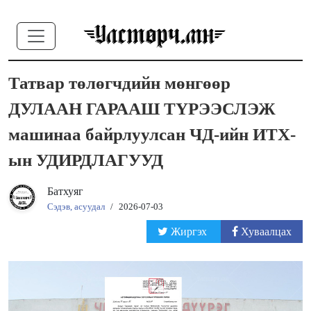
Татвар төлөгчдийн мөнгөөр
ДУЛААН ГАРААШ ТҮРЭЭСЛЭЖ
машинаа байрлуулсан ЧД-ийн ИТХ-
ын УДИРДЛАГУУД
Батхуяг
Сэдэв, асуудал
/
2026-07-03
Жиргэх
Хуваалцах