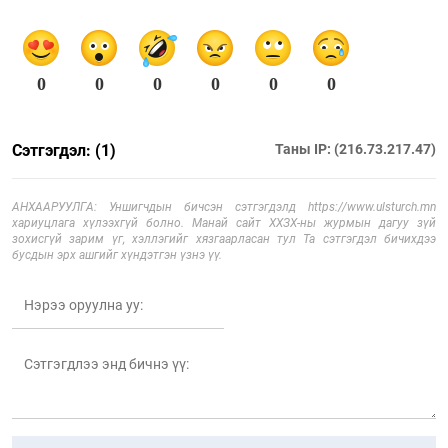
0
0
0
0
0
0
Сэтгэгдэл: (1)
Таны IP: (216.73.217.47)
АНХААРУУЛГА: Уншигчдын бичсэн сэтгэгдэлд https://www.ulsturch.mn
хариуцлага хүлээхгүй болно. Манай сайт ХХЗХ-ны журмын дагуу зүй
зохисгүй зарим үг, хэллэгийг хязгаарласан тул Та сэтгэгдэл бичихдээ
бусдын эрх ашгийг хүндэтгэн үзнэ үү.