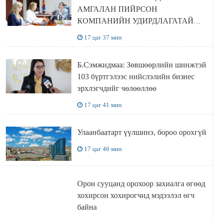
АМГАЛАН ПИЙРСОН
КОМПАНИЙН УДИРДЛАГАТАЙ
УУЛЗЛАА
17 цаг 37 мин
Б.Сэмжидмаа: Зөвшөөрлийн шинжтэй
103 бүртгэлээс нийслэлийн бизнес
эрхлэгчдийг чөлөөллөө
17 цаг 41 мин
Улаанбаатарт үүлшинэ, бороо орохгүй
17 цаг 46 мин
Орон сууцанд орохоор захиалга өгөөд
хохирсон хохирогчид мэдээлэл өгч
байна