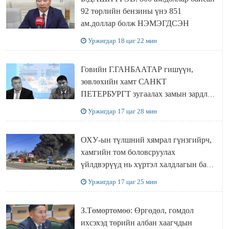
92 төрлийн бензины үнэ 851
ам.доллар болж НЭМЭГДСЭН
Уржигдар 18 цаг 22 мин
Говийн Г.ГАНБААТАР гишүүн,
зөвлөхийн хамт САНКТ
ПЕТЕРБУРГТ зугаалах замын зардлаа
“ИНҮТ” ТӨХХК даажээ
Уржигдар 17 цаг 28 мин
ОХУ-ын түлшний хямрал гүнзгийрч,
хамгийн том боловсруулах
үйлдвэрүүд нь хүртэл халдлагын бай
болов
Уржигдар 17 цаг 25 мин
З.Төмөртөмөө: Өргөдөл, гомдол
ихсэхэд төрийн албан хаагчдын