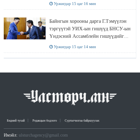
Уржигдар 15 цаг 16 мин
Байнгын хорооны дарга Г.Тэмүүлэн
тэргүүтэй УИХ-ын гишүүд БНСУ-ын
Үндэсний Ассамблейн гишүүдийг
хүлээн авч уулзав
Уржигдар 15 цаг 14 мин
Бидний тухай
Редакцын бодлого
Сурталчилгаа байршуулах
Имэйл:
ulsturchagency@gmail.com