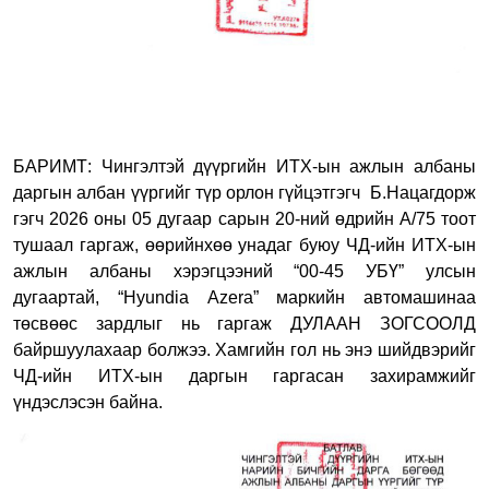
БАРИМТ: Чингэлтэй дүүргийн ИТХ-ын ажлын албаны
даргын албан үүргийг түр орлон гүйцэтгэгч Б.Нацагдорж
гэгч 2026 оны 05 дугаар сарын 20-ний өдрийн А/75 тоот
тушаал гаргаж, өөрийнхөө унадаг буюу ЧД-ийн ИТХ-ын
ажлын албаны хэрэгцээний “00-45 УБҮ” улсын
дугаартай, “
Hyundia Azera
”
маркийн автомашинаа
төсвөөс зардлыг нь гаргаж ДУЛААН ЗОГСООЛД
байршуулахаар болжээ. Хамгийн гол нь энэ шийдвэрийг
ЧД-ийн ИТХ-ын даргын гаргасан захирамжийг
үндэслэсэн байна.