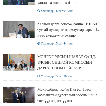
хандлага нөлөөлж байна
Уржигдар 16 цаг 04 мин
“Хотын дарга сонсож байна” 150150
тусгай дугаарыг наймдугаар сарын 14-
нөөс ажиллуулж эхэлнэ
Уржигдар 15 цаг 44 мин
МОНГОЛ УЛСЫН ШАДАР САЙД,
УЛСЫН ОНЦГОЙ КОМИССЫН
ДАРГА Н.НОМТОЙБАЯР
ӨМНӨГОВЬ АЙМАГТ
Уржигдар 15 цаг 36 мин
АЖИЛЛАЛАА
Монголбанк “Койн Инвест Траст”
компанитай дурсгалын зоосны шинэ
төслүүд хэрэгжүүлнэ