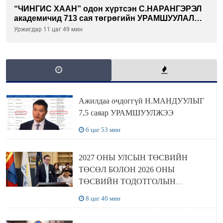
“ЧИНГИС ХААН” одон хүртсэн С.НАРАНГЭРЭЛ
академичид 713 сая төгрөгийн УРАМШУУЛАЛ
олгожээ
Уржигдар 11 цаг 49 мин
Ажилдаа очдоггүй Н.МАНДУУЛЫГ
7,5 саяар УРАМШУУЛЖЭЭ
6 цаг 53 мин
2027 ОНЫ УЛСЫН ТӨСВИЙН
ТӨСӨЛ БОЛОН 2026 ОНЫ
ТӨСВИЙН ТОДОТГОЛЫН
ТӨСЛИЙН ОЛОН НИЙТИЙН
8 цаг 40 мин
ХЭЛЭЛЦҮҮЛЭГ БОЛЛОО